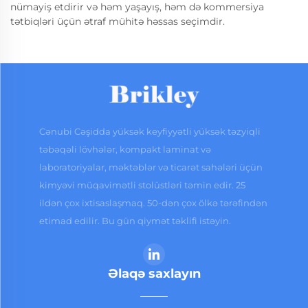
nümayiş etdirir və həm yaşayış, həm də kommersiya
tətbiqləri üçün ətraf mühitə həssas seçimdir.
Cənubi Cəşidda yüksək keyfiyyətli yüksək təzyiqli
təbəqəli lövhələr, kompakt laminat və
laboratoriyalar, məktəblər və ticarət sahələri üçün
kimyəvi müqavimətli stolüstləri təmin edir. 25
ildən çox ixtisaslaşmaq. 50-dən çox ölkə tərəfindən
etimad edilir. Bu gün qiymət təklifi istəyin.
Əlaqə saxlayın