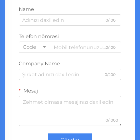
Name
0/100
Telefon nömrəsi
Code
0/100
Company Name
0/200
Mesaj
0/1000
Göndər