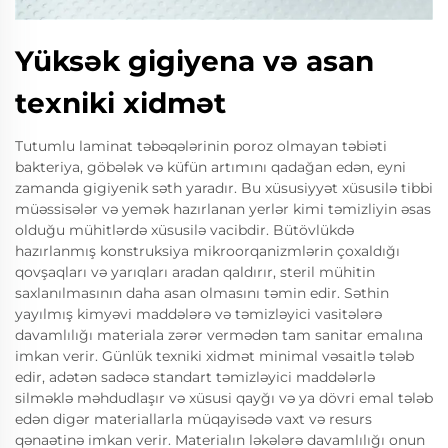
Yüksək gigiyena və asan
texniki xidmət
Tutumlu laminat təbəqələrinin poroz olmayan təbiəti
bakteriya, göbələk və küfün artımını qadağan edən, eyni
zamanda gigiyenik səth yaradır. Bu xüsusiyyət xüsusilə tibbi
müəssisələr və yemək hazırlanan yerlər kimi təmizliyin əsas
olduğu mühitlərdə xüsusilə vacibdir. Bütövlükdə
hazırlanmış konstruksiya mikroorqanizmlərin çoxaldığı
qovşaqları və yarıqları aradan qaldırır, steril mühitin
saxlanılmasının daha asan olmasını təmin edir. Səthin
yayılmış kimyəvi maddələrə və təmizləyici vasitələrə
davamlılığı materiala zərər vermədən tam sanitar emalına
imkan verir. Günlük texniki xidmət minimal vəsaitlə tələb
edir, adətən sadəcə standart təmizləyici maddələrlə
silməklə məhdudlaşır və xüsusi qayğı və ya dövri emal tələb
edən digər materiallarla müqayisədə vaxt və resurs
qənaətinə imkan verir. Materialın ləkələrə davamlılığı onun