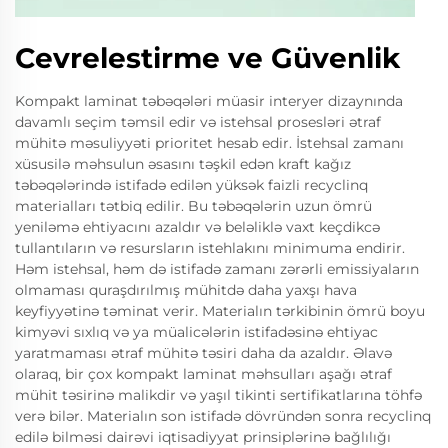
Cevrelestirme ve Güvenlik
Kompakt laminat təbəqələri müasir interyer dizaynında
davamlı seçim təmsil edir və istehsal prosesləri ətraf
mühitə məsuliyyəti prioritet hesab edir. İstehsal zamanı
xüsusilə məhsulun əsasını təşkil edən kraft kağız
təbəqələrində istifadə edilən yüksək faizli recyclinq
materialları tətbiq edilir. Bu təbəqələrin uzun ömrü
yeniləmə ehtiyacını azaldır və beləliklə vaxt keçdikcə
tullantıların və resursların istehlakını minimuma endirir.
Həm istehsal, həm də istifadə zamanı zərərli emissiyaların
olmaması quraşdırılmış mühitdə daha yaxşı hava
keyfiyyətinə təminat verir. Materialın tərkibinin ömrü boyu
kimyəvi sıxlıq və ya müalicələrin istifadəsinə ehtiyac
yaratmaması ətraf mühitə təsiri daha da azaldır. Əlavə
olaraq, bir çox kompakt laminat məhsulları aşağı ətraf
mühit təsirinə malikdir və yaşıl tikinti sertifikatlarına töhfə
verə bilər. Materialın son istifadə dövründən sonra recyclinq
edilə bilməsi dairəvi iqtisadiyyat prinsiplərinə bağlılığı