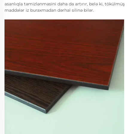
asanlıqla təmizlənməsini daha da artırır, belə ki, tökülmüş
maddələr iz buraxmadan dərhal silinə bilər.