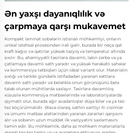
Ən yaxşı dayanıqlılık və
çarpmaya qarşı mukavemet
Kompakt laminat sobələrin istisnalı möhkəmliyi, onların
unikal istehsal prosesindən irəli gəlir, burada bir neçə qat
kraft kağızı və qətirlər yüksək təzyiq və temperatur altında
sıxılır. Bu, əhəmiyyətli təsirlərə davamlı, lakin zərbə və ya
çatlamaya davamlı səth yaradır və yüksək hərəkətli sahələr
və kommersiya tətbiqləri üçün ideal variant olur. Materialın
sıxlığı və tərkibi gündəlik istifadədən yaranan xəttlərə
davamlı səth yaradır və beləliklə onun görünüşünü belə
tələb olunan mühitlərdə saxlayır. Təsirlərə davamlılıq
xüsusilə kommersiya mətbəxlərində və laboratoriyalarda
qiymətli olur, burada ağır avadanlıqlar düşə bilər və ya tez-
tez köçürülməlidir. Əlavə olaraq, səthin sərtliyi iti cisimlər
və ümumi mətbəx alətlərindən yaranan zərərləri qarşısını
alır və sobənin uzun müddət ilk vəziyyətini saxlamasını
təmin edir. Bu möhkəmlik, daha az möhkəm materiallarla
əlaqəli tez-tez təmir və ya əvəzetmə ehtiyacını aradan