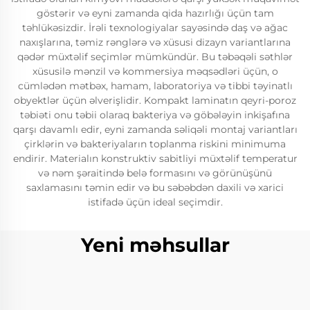
göstərir və eyni zamanda qida hazırlığı üçün tam
təhlükəsizdir. İrəli texnologiyalar sayəsində daş və ağac
naxışlarına, təmiz rənglərə və xüsusi dizayn variantlarına
qədər müxtəlif seçimlər mümkündür. Bu təbəqəli səthlər
xüsusilə mənzil və kommersiya məqsədləri üçün, o
cümlədən mətbəx, hamam, laboratoriya və tibbi təyinatlı
obyektlər üçün əlverişlidir. Kompakt laminatın qeyri-poroz
təbiəti onu təbii olaraq bakteriya və göbələyin inkişafına
qarşı davamlı edir, eyni zamanda səliqəli montaj variantları
çirklərin və bakteriyaların toplanma riskini minimuma
endirir. Materialın konstruktiv sabitliyi müxtəlif temperatur
və nəm şəraitində belə formasını və görünüşünü
saxlamasını təmin edir və bu səbəbdən daxili və xarici
istifadə üçün ideal seçimdir.
Yeni məhsullar