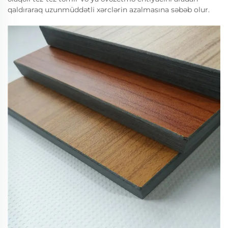
qaldıraraq uzunmüddətli xərclərin azalmasına səbəb olur.