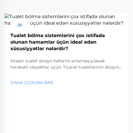
28
Aug
Tualet bölmə sistemlərini çox istifadə
olunan hamamlar üçün ideal edən
xüsusiyyətlər nələrdir?
Müasir tualet dizayn həllərini anlamaq yüksək
hərəkətli obyektlər üçün. Ticarət tualetlərinin dizaynı
ilə bağlı yanaşmalar son illərdə əhəmiyyətli dərəcədə
inkişaf etmişdir və çoxhərəkətli obyektlərdə tualet
DAHA ÇOXUNA BAX
bölmə sistemləri əsas komponent kimi meydana çıxır.
Hava limanlarından... başlayaraq müxtəlif yerlər üçün
uyğun həllər.