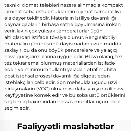
texniki xidmət tələbləri nəzərə alınmaqla kompakt
laminat soba üstü örtüklərinin qiymət səmərəliliyi
əla dəyər təklif edir. Materialın istiliyə davamlılığı
qaynar qabların birbaşa səthə qoyulmasına imkan
verir, lakin çox yüksək temperaturlar üçün
altlıqlardan istifadə tövsiyə olunur. Rəng sabitliyi
materialın görünüşünü dəyişmədən uzun müddət
saxlayır, bu da onu böyük pəncərələrə və ya açıq
hava quraşdırmalarına uyğun edir. Əlavə olaraq, tez-
tez təkrar emal olunmuş materiallardan istifadə
edən və minimum tullantı yaradan ətraf mühitə
dost istehsal prosesi davamlılığa diqqət edən
istehlakçıları cəlb edir. Son məhsulda uçucu üzvi
birləşmələrin (VOC) olmaması daha yaxşı daxili hava
keyfiyyətinə kömək edir və bu soba üstü örtüklərini
sağlamlıq baxımından həssas mühitlər üçün ideal
seçim edir.
Fəaliyyətli məsləhətlər