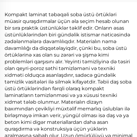
Kompakt laminat təbəqəli soba üstü örtükləri
müasir quraşdırmalar üçün əla seçim hesab olunan
bir sıra praktik üstünlüklər təklif edir. Onların əsas
üstünlüklərindən biri gündəlik istismar nəticəsində
zədələnmələrə davamlılıqdır. Materialın nəmə
davamlılığı da diqqətəlayiqdir, çünki bu, soba üstü
örtüklərinə xas olan su zərəri və şişmə kimi
problemləri qarşısını alır. Yeyinti təmizliyinə də təsiri
olan qeyri-poroz səthi təmizləməni və texniki
xidməti olduqca asanlaşdırır, sadəcə gündəlik
təmizlik vasitələri ilə silmək kifayətdir. Təbii daş soba
üstü örtüklərindən fərqli olaraq kompakt
laminatların təmizlənməsi və ya xüsusi texniki
xidmət tələb olunmur. Materialın dizayn
baxımından çevikliyi müxtəlif memarlıq üslubları ilə
birləşməyə imkan verir, yüngül olması isə daş və ya
beton kimi digər materiallardan daha asan
quraşdırma və konstruksiya üçün yüklərin
azalmasına səbəb olur. Uzun ömürlülüyü və minimal