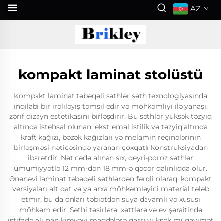
AZ
kompakt laminat stolüstü
Kompakt laminat təbəqəli səthlər səth texnologiyasında
inqilabi bir irəliləyiş təmsil edir və möhkəmliyi ilə yanaşı,
zərif dizayn estetikasını birləşdirir. Bu səthlər yüksək təzyiq
altında istehsal olunan, ekstremal istilik və təzyiq altında
kraft kağızı, bəzək kağızları və melamin reçinələrinin
birləşməsi nəticəsində yaranan çoxqatlı konstruksiyadan
ibarətdir. Nəticədə alınan sıx, qeyri-poroz səthlər
ümumiyyətlə 12 mm-dən 18 mm-ə qədər qalınlıqda olur.
Ənənəvi laminat təbəqəli səthlərdən fərqli olaraq, kompakt
versiyaları alt qat və ya arxa möhkəmləyici material tələb
etmir, bu da onları təbiətdən suya davamlı və xüsusi
möhkəm edir. Səthi təsirlərə, xəttlərə və ev şəraitində
istifadə olunan kimyəvi maddələrə qarşı yüksək müqavimət