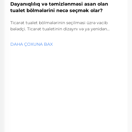
Dayanıqlılıq və təmizlənməsi asan olan
tualet bölmələrini necə seçmək olar?
Ticarət tualet bölmələrinin seçilməsi üzrə vacib
bələdçi. Ticarət tualetinin dizaynı və ya yenidən
qurulması zamanı düzgün tualet bölməsinin
seçilməsi funksionallığı və uzunmüddətli təmir
DAHA ÇOXUNA BAX
xərclərini təsir altına alan vacib qərardır. Bu vacib...
amillərə əsaslanan seçim.