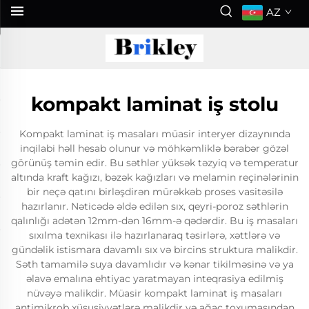
AZ
kompakt laminat iş stolu
Kompakt laminat iş masaları müasir interyer dizaynında
inqilabi həll hesab olunur və möhkəmliklə bərabər gözəl
görünüş təmin edir. Bu səthlər yüksək təzyiq və temperatur
altında kraft kağızı, bəzək kağızları və melamin reçinələrinin
bir neçə qatını birləşdirən mürəkkəb proses vasitəsilə
hazırlanır. Nəticədə əldə edilən sıx, qeyri-poroz səthlərin
qalınlığı adətən 12mm-dən 16mm-ə qədərdir. Bu iş masaları
sıxılma texnikası ilə hazırlanaraq təsirlərə, xəttlərə və
gündəlik istismara davamlı sıx və bircins struktura malikdir.
Səth tamamilə suya davamlıdır və kənar tikilməsinə və ya
əlavə emalına ehtiyac yaratmayan inteqrasiya edilmiş
nüvəyə malikdir. Müasir kompakt laminat iş masaları
antimikrob xüsusiyyətlərə malikdir və ağac toxumasından