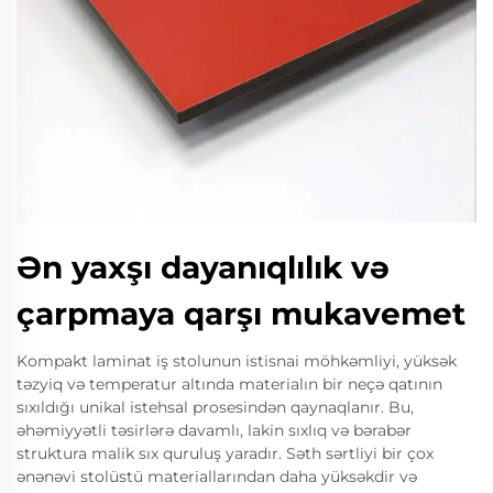
Ən yaxşı dayanıqlılık və
çarpmaya qarşı mukavemet
Kompakt laminat iş stolunun istisnai möhkəmliyi, yüksək
təzyiq və temperatur altında materialın bir neçə qatının
sıxıldığı unikal istehsal prosesindən qaynaqlanır. Bu,
əhəmiyyətli təsirlərə davamlı, lakin sıxlıq və bərabər
struktura malik sıx quruluş yaradır. Səth sərtliyi bir çox
ənənəvi stolüstü materiallarından daha yüksəkdir və