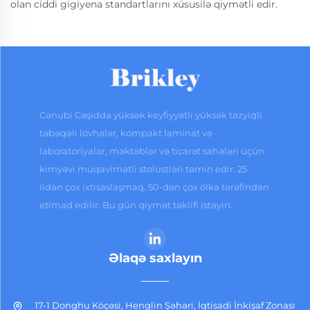
olan ciddi gigiyena standartlarını xüsusilə qiymətli edir.
Cənubi Cəşidda yüksək keyfiyyətli yüksək təzyiqli
təbəqəli lövhələr, kompakt laminat və
laboratoriyalar, məktəblər və ticarət sahələri üçün
kimyəvi müqavimətli stolüstləri təmin edir. 25
ildən çox ixtisaslaşmaq. 50-dən çox ölkə tərəfindən
etimad edilir. Bu gün qiymət təklifi istəyin.
Əlaqə saxlayın
17-1 Donghu Köçəsi, Henglin Şəhəri, İqtisadi İnkişaf Zonası