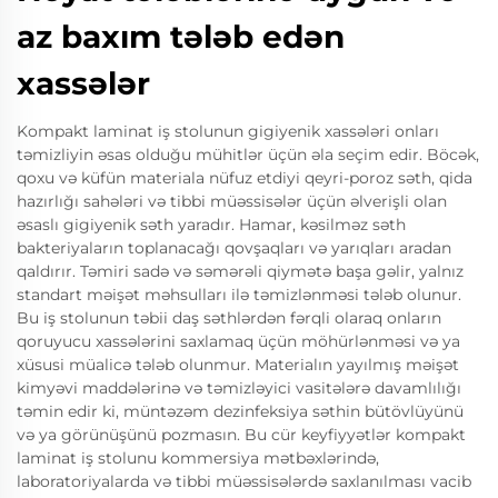
az baxım tələb edən
xassələr
Kompakt laminat iş stolunun gigiyenik xassələri onları
təmizliyin əsas olduğu mühitlər üçün əla seçim edir. Böcək,
qoxu və küfün materiala nüfuz etdiyi qeyri-poroz səth, qida
hazırlığı sahələri və tibbi müəssisələr üçün əlverişli olan
əsaslı gigiyenik səth yaradır. Hamar, kəsilməz səth
bakteriyaların toplanacağı qovşaqları və yarıqları aradan
qaldırır. Təmiri sadə və səmərəli qiymətə başa gəlir, yalnız
standart məişət məhsulları ilə təmizlənməsi tələb olunur.
Bu iş stolunun təbii daş səthlərdən fərqli olaraq onların
qoruyucu xassələrini saxlamaq üçün möhürlənməsi və ya
xüsusi müalicə tələb olunmur. Materialın yayılmış məişət
kimyəvi maddələrinə və təmizləyici vasitələrə davamlılığı
təmin edir ki, müntəzəm dezinfeksiya səthin bütövlüyünü
və ya görünüşünü pozmasın. Bu cür keyfiyyətlər kompakt
laminat iş stolunu kommersiya mətbəxlərində,
laboratoriyalarda və tibbi müəssisələrdə saxlanılması vacib