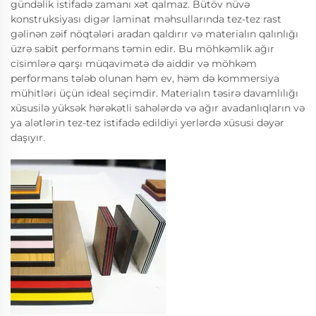
gündəlik istifadə zamanı xət qalmaz. Bütöv nüvə
konstruksiyası digər laminat məhsullarında tez-tez rast
gəlinən zəif nöqtələri aradan qaldırır və materialın qalınlığı
üzrə sabit performans təmin edir. Bu möhkəmlik ağır
cisimlərə qarşı müqavimətə də aiddir və möhkəm
performans tələb olunan həm ev, həm də kommersiya
mühitləri üçün ideal seçimdir. Materialın təsirə davamlılığı
xüsusilə yüksək hərəkətli sahələrdə və ağır avadanlıqların və
ya alətlərin tez-tez istifadə edildiyi yerlərdə xüsusi dəyər
daşıyır.