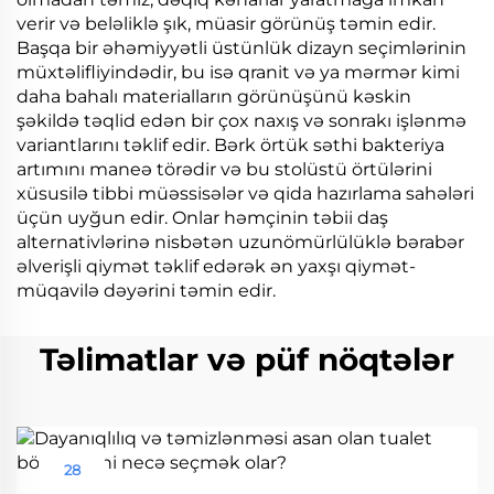
verir və beləliklə şık, müasir görünüş təmin edir.
Başqa bir əhəmiyyətli üstünlük dizayn seçimlərinin
müxtəlifliyindədir, bu isə qranit və ya mərmər kimi
daha bahalı materialların görünüşünü kəskin
şəkildə təqlid edən bir çox naxış və sonrakı işlənmə
variantlarını təklif edir. Bərk örtük səthi bakteriya
artımını maneə törədir və bu stolüstü örtülərini
xüsusilə tibbi müəssisələr və qida hazırlama sahələri
üçün uyğun edir. Onlar həmçinin təbii daş
alternativlərinə nisbətən uzunömürlülüklə bərabər
əlverişli qiymət təklif edərək ən yaxşı qiymət-
müqavilə dəyərini təmin edir.
Təlimatlar və püf nöqtələr
28
Aug