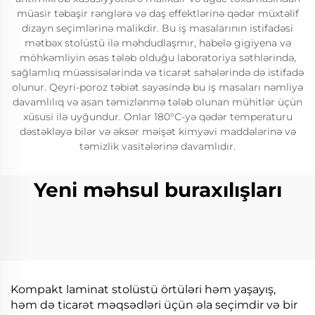
müasir təbaşir rənglərə və daş effektlərinə qədər müxtəlif
dizayn seçimlərinə malikdir. Bu iş masalarının istifadəsi
mətbəx stolüstü ilə məhdudlaşmır, habelə gigiyena və
möhkəmliyin əsas tələb olduğu laboratoriya səthlərində,
sağlamlıq müəssisələrində və ticarət sahələrində də istifadə
olunur. Qeyri-poroz təbiət sayəsində bu iş masaları nəmliyə
davamlılıq və asan təmizlənmə tələb olunan mühitlər üçün
xüsusi ilə uyğundur. Onlar 180°C-yə qədər temperaturu
dəstəkləyə bilər və əksər məişət kimyəvi maddələrinə və
təmizlik vasitələrinə davamlıdır.
Yeni məhsul buraxılışları
Kompakt laminat stolüstü örtüləri həm yaşayış,
həm də ticarət məqsədləri üçün əla seçimdir və bir