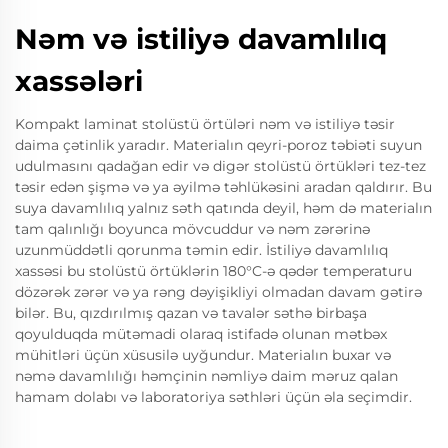
Nəm və istiliyə davamlılıq
xassələri
Kompakt laminat stolüstü örtüləri nəm və istiliyə təsir
daima çətinlik yaradır. Materialın qeyri-poroz təbiəti suyun
udulmasını qadağan edir və digər stolüstü örtükləri tez-tez
təsir edən şişmə və ya əyilmə təhlükəsini aradan qaldırır. Bu
suya davamlılıq yalnız səth qatında deyil, həm də materialın
tam qalınlığı boyunca mövcuddur və nəm zərərinə
uzunmüddətli qorunma təmin edir. İstiliyə davamlılıq
xassəsi bu stolüstü örtüklərin 180°C-ə qədər temperaturu
dözərək zərər və ya rəng dəyişikliyi olmadan davam gətirə
bilər. Bu, qızdırılmış qazan və tavalər səthə birbaşa
qoyulduqda mütəmadi olaraq istifadə olunan mətbəx
mühitləri üçün xüsusilə uyğundur. Materialın buxar və
nəmə davamlılığı həmçinin nəmliyə daim məruz qalan
hamam dolabı və laboratoriya səthləri üçün əla seçimdir.