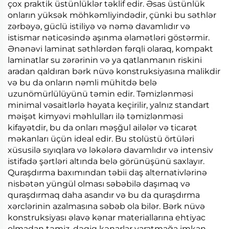
çox praktik üstünlüklər təklif edir. Əsas üstünlük
onların yüksək möhkəmliyindədir, çünki bu səthlər
zərbəyə, güclü istiliyə və nəmə davamlıdır və
istismar nəticəsində aşınma əlamətləri göstərmir.
Ənənəvi laminat səthlərdən fərqli olaraq, kompakt
laminatlar su zərərinin və ya qatlanmanın riskini
aradan qaldıran bərk nüvə konstruksiyasına malikdir
və bu da onların nəmli mühitdə belə
uzunömürlülüyünü təmin edir. Təmizlənməsi
minimal vəsaitlərlə həyata keçirilir, yalnız standart
məişət kimyəvi məhlulları ilə təmizlənməsi
kifayətdir, bu da onları məşğul ailələr və ticarət
məkanları üçün ideal edir. Bu stolüstü örtüləri
xüsusilə sıyıqlara və ləkələrə davamlıdır və intensiv
istifadə şərtləri altında belə görünüşünü saxlayır.
Quraşdırma baxımından təbii daş alternativlərinə
nisbətən yüngül olması səbəbilə daşımaq və
quraşdırmaq daha asandır və bu da quraşdırma
xərclərinin azalmasına səbəb ola bilər. Bərk nüvə
konstruksiyası əlavə kənar materiallarına ehtiyac
olmadan təmiz, dəqiq kənarlar yaratmağa imkan