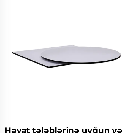
Həyat tələblərinə uyğun və