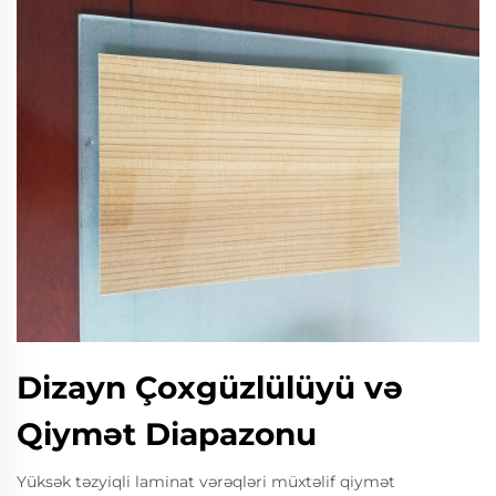
Dizayn Çoxgüzlülüyü və
Qiymət Diapazonu
Yüksək təzyiqli laminat vərəqləri müxtəlif qiymət