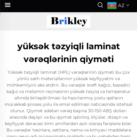
AZ
yüksək təzyiqli laminat
vərəqlərinin qiyməti
Yüksək təzyiqli laminat (HPL) vərəqlərinin qiyməti bu çox
yönlü səth materiallarının yüksək keyfiyyətini və
möhkəmliyini əks etdirir. Bu vərəqlər kraft kağızı, bəzədici
kağız və melamin reçinəsinin yüksək təzyiq və temperatur
altında birləşdirilməsi ilə hazırlanmış çoxlu qatların
mürəkkəb proses yolu ilə emal edilməsi nəticəsində istehsal
olunur. Qiymət adətən vərəq başına 30-150 ABŞ dolları
arasında dəyişir və bu qiymət qalınlıq, ölçülər, dizayn və
keyfiyyət dərəcəsi kimi amillərdən asılı olaraq fərqlənə bilər.
Bu vərəqlər təsirlərə, xəttlərə, nəmə və kimyəvi maddələrə
qarşı qeyri-adi müqavimətə malikdir və bu səbəbdən həm