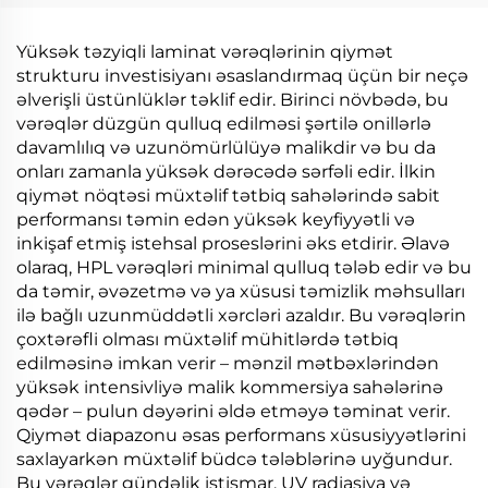
Yüksək təzyiqli laminat vərəqlərinin qiymət
strukturu investisiyanı əsaslandırmaq üçün bir neçə
əlverişli üstünlüklər təklif edir. Birinci növbədə, bu
vərəqlər düzgün qulluq edilməsi şərtilə onillərlə
davamlılıq və uzunömürlülüyə malikdir və bu da
onları zamanla yüksək dərəcədə sərfəli edir. İlkin
qiymət nöqtəsi müxtəlif tətbiq sahələrində sabit
performansı təmin edən yüksək keyfiyyətli və
inkişaf etmiş istehsal proseslərini əks etdirir. Əlavə
olaraq, HPL vərəqləri minimal qulluq tələb edir və bu
da təmir, əvəzetmə və ya xüsusi təmizlik məhsulları
ilə bağlı uzunmüddətli xərcləri azaldır. Bu vərəqlərin
çoxtərəfli olması müxtəlif mühitlərdə tətbiq
edilməsinə imkan verir – mənzil mətbəxlərindən
yüksək intensivliyə malik kommersiya sahələrinə
qədər – pulun dəyərini əldə etməyə təminat verir.
Qiymət diapazonu əsas performans xüsusiyyətlərini
saxlayarkən müxtəlif büdcə tələblərinə uyğundur.
Bu vərəqlər gündəlik istismar, UV radiasiya və