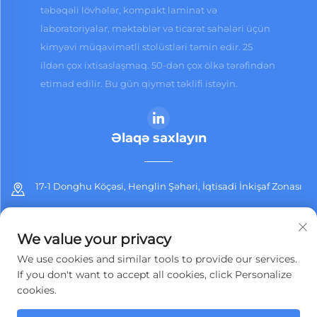
təbəqəli lövhələr, kompakt laminat və
laboratoriyalar, məktəblər və ticarət sahələri üçün
kimyəvi müqavimətli stolüstləri təmin edir. 25
ildən çox ixtisaslaşmaq. 50-dən çox ölkə tərəfindən
etimad edilir. Bu gün qiymət təklifi istəyin.
Əlaqə saxlayın
17-1 Donghu Köçəsi, Henglin Şəhəri, İqtisadi İnkişaf Zonası
+86-13912311254
We value your privacy
[email protected]
We use cookies and similar tools to provide our services.
If you don't want to accept all cookies, click Personalize
cookies.
Müəllif hüquqları © 2025 Jiangsu Jiashida Dekorativ Materiallar