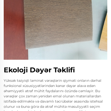
Ekoloji Dəyər Təklifi
Yüksək təzyiqli laminat vərəqlərin qiyməti onların dərhal
funksional xüsusiyyətlərindən kənar dəyər əlavə edən
əhəmiyyətli ətraf mühit faydalarını özündə cəmləyir. Bu
vərəqlər çox zaman yenidən emal olunan materiallardan
istifadə edilməklə və davamlı təcrübələr əsasında istehsal
olunur və buna görə də ətraf mühitə məsuliyyətli seçim