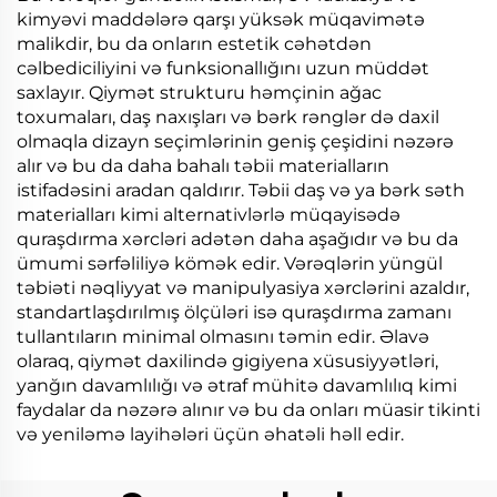
kimyəvi maddələrə qarşı yüksək müqavimətə
malikdir, bu da onların estetik cəhətdən
cəlbediciliyini və funksionallığını uzun müddət
saxlayır. Qiymət strukturu həmçinin ağac
toxumaları, daş naxışları və bərk rənglər də daxil
olmaqla dizayn seçimlərinin geniş çeşidini nəzərə
alır və bu da daha bahalı təbii materialların
istifadəsini aradan qaldırır. Təbii daş və ya bərk səth
materialları kimi alternativlərlə müqayisədə
quraşdırma xərcləri adətən daha aşağıdır və bu da
ümumi sərfəliliyə kömək edir. Vərəqlərin yüngül
təbiəti nəqliyyat və manipulyasiya xərclərini azaldır,
standartlaşdırılmış ölçüləri isə quraşdırma zamanı
tullantıların minimal olmasını təmin edir. Əlavə
olaraq, qiymət daxilində gigiyena xüsusiyyətləri,
yanğın davamlılığı və ətraf mühitə davamlılıq kimi
faydalar da nəzərə alınır və bu da onları müasir tikinti
və yeniləmə layihələri üçün əhatəli həll edir.