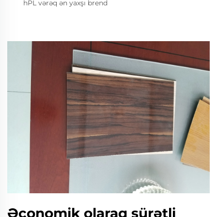
hPL vərəq ən yaxşı brend
Əconomik olaraq sürətli