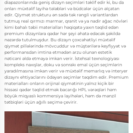
diapazonlarında geniş dizayn seçimləri təklif edir ki, bu da
onları müxtəlif layihə tələbləri və büdcələr üçün əlçatan
edir. Qiymət strukturu ən sadə tək rəngli variantlardan
tutmuş real qırmızı marmar, qranit və ya nadir ağac növləri
kimi bahalı təbii materialları həqiqətə yaxın təqlid edən
premium dizaynlara qədər hər şeyi əhatə edəcək şəkildə
nəzərdə tutulmuşdur. Bu dizayn çoxcəhətliyi müxtəlif
qiymət pillələrində mövcuddur və müştərilərə keyfiyyət və
performansdan imtina etmədən arzu olunan estetik
nəticəni əldə etməyə imkan verir. İstehsal texnologiyası
kompleks naxışlar, doku və sonrakı emal üçün seçimlərin
yaradılmasına imkan verir və müxtəlif memarlıq və interyer
dizaynı ehtiyaclarını ödəyən seçimlər təqdim edir. Premium
materialları onların orijinal qiymətinin yalnız kiçik bir
hissəsi qədər təqlid etmək bacarığı HPL vərəqləri həm
böyük miqyaslı kommersiya layihələri, həm də mənzil
tətbiqləri üçün ağıllı seçimə çevirir.