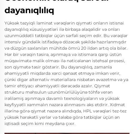
dayanıqlılıq
Yüksək təzyiqli laminat vərəqlərin qiyməti onların istisnai
dayanıqlılıq xüsusiyyətləri ilə birbaşa əlaqəlidir və onları
uzunmüddətli tətbiqlər üçün sərfəli seçim edir. Bu vərəqlər
intensiv gündəlik istifadəyə dözəcək şəkildə hazırlanmışdır
və düzgün saxlanılan mühitdə ömrü 20 ildən artıq ola bilər.
Hər bir vərəqin təsirə, aşınmaya və istismara qarşı üstün
müqavimətə malik olması ilə nəticələnən istehsal prosesi,
son qiymətə təsir göstərir. Bu dayanıqlılıq, zamanla
əhəmiyyətli miqdarda xərci qənaət etməyə imkan verir,
çünki digər alternativ materiallara nisbətən əvəzetmə və ya
təmir ehtiyacı əhəmiyyətli dərəcədə azalır. Qiymət
strukturu məhsulun uzunömürlülüyünə töhfə verən
irəliləmiş aşınmaya davamlı texnologiyaların və yüksək
keyfiyyətli xammalın nəzərə alınmasını əks etdirir. Xidmət
illərinə görə qiymət nəzərə alındıqda, HPL vərəqləri tez-tez
yüksək hərəkətli yerlər və tələbə görə tətbiqlər üçün ən
iqtisadi seçim kimi meydana çıxır.