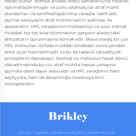
hesab olunur. İstehsal prosesi enerji səmərəliliyinə nəzərən
optimallaşdırılmışdır və çoxlu istehsalçılar ətraf mühit
standartları ilə sertifikatlaşdırılmış vərəqlər təklif edir,
qiymət səviyyəsini ətraf mühitə təsirin azalması ilə
əsaslandırır. HPL vərəqlərinin möhkəmliyi və uzun xidmət
müddəti tez-tez əvəz olunmasının qarşısını alaraq təbii
ehtiyatların qorunmasına kömək edir. Əlavə olaraq, bir çox
HPL məhsulları istifadə müddəti bitdikdən sonra yenidən
emal üçün hazırlanmışdır və bu da tədavül iqtisadiyyatı
prinsiplərini dəstəkləyir. İstehsal və məhsulun həyat dövrü
idarəetməsində bu cür ətraf mühitə həssas yanaşma
qiymətə daxili dəyər əlavə edir və HPL vərəqlərini həm
keyfiyyətə, həm də davamlılığa investisiya kimi
mövqeləndirir.
Cənubi Cəşidda yüksək keyfiyyətli yüksək təzyiqli