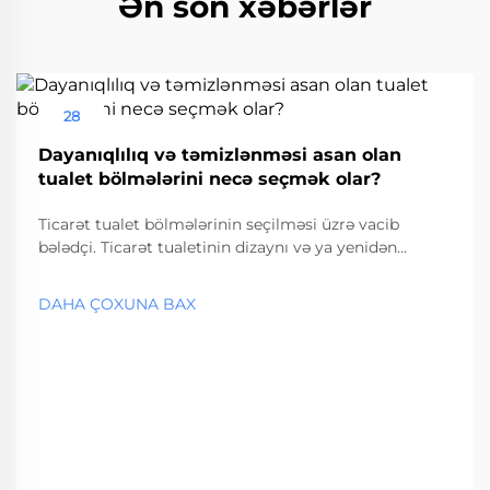
Ən son xəbərlər
28
Aug
Dayanıqlılıq və təmizlənməsi asan olan
tualet bölmələrini necə seçmək olar?
Ticarət tualet bölmələrinin seçilməsi üzrə vacib
bələdçi. Ticarət tualetinin dizaynı və ya yenidən
qurulması zamanı düzgün tualet bölməsinin
seçilməsi funksionallığı və uzunmüddətli təmir
DAHA ÇOXUNA BAX
xərclərini təsir altına alan vacib qərardır. Bu vacib...
amillərə əsaslanan seçim.