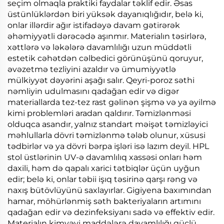
seçim olmaqla praktiki faydalar təklif edir. Əsas
üstünlüklərdən biri yüksək dayanıqlığıdır, belə ki,
onlar illərdir ağır istifadəyə davam gətirərək
əhəmiyyətli dərəcədə aşınmır. Materialın təsirlərə,
xəttlərə və ləkələrə davamlılığı uzun müddətli
estetik cəhətdən cəlbedici görünüşünü qoruyur,
əvəzetmə tezliyini azaldır və ümumiyyətlə
mülkiyyət dəyərini aşağı salır. Qeyri-poroz səthi
nəmliyin udulmasını qadağan edir və digər
materiallarda tez-tez rast gəlinən şişmə və ya əyilmə
kimi problemləri aradan qaldırır. Təmizlənməsi
olduqca asandır, yalnız standart məişət təmizləyici
məhlullarla dövri təmizlənmə tələb olunur, xüsusi
tədbirlər və ya dövri bərpa işləri isə lazım deyil. HPL
stol üstlərinin UV-ə davamlılıq xassəsi onları həm
daxili, həm də qapalı xarici tətbiqlər üçün uyğun
edir; belə ki, onlar təbii işıq təsirinə qarşı rəng və
naxış bütövlüyünü saxlayırlar. Gigiyena baxımından
hamar, möhürlənmiş səth bakteriyaların artımını
qadağan edir və dezinfeksiyanı sadə və effektiv edir.
Materialın kimyəvi maddələrə davamlılığı güclü