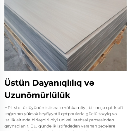
Üstün Dayanıqlılıq və
Uzunömürlülük
HPL stol üzlüyünün istisnalı möhkəmliyi, bir neçə qat kraft
kağızının yüksək keyfiyyətli qətранlarla güclü təzyiq və
istilik altında birləşdirildiyi unikal istehsal prosesindən
qaynaqlanır. Bu, gündəlik istifadədən yaranan zədələrə