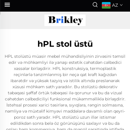
AZ
hPL stol üstü
HPL stolüstü müasir mebel mühəndisliyinin zirvəsini təmsil
edir və möhkəmliyi ilə yanaşı estetik cəhətdən cəlbedici
xassələr birləşdirir. HPL konstruksiya, termoplastik
reçinlərlə tənzimlənmiş bir neçə qat kraft kağızdan
ibarətdir və yüksək təzyiq və istilik altında preslənərək
xüsusi möhkəm səth yaradılır. Bu stolüstü dekorativ
təbəqəsi şəffaf örtük təbəqəsi ilə qorunur və bu da vizual
cəhətdən cəlbediciliyi funksional mükəmməlliklə birləşdirir.
İstehsal prosesi xarici təsirlərə, sıyıqlara, rəngin solmasına,
nəmliyə və müxtəlif kimyəvi maddələrə davamlı olan qeyri-
poroz səth yaradır. HPL stolüstü uzun illər istismar
edildikdən sonra belə öz görünüşünü saxlayır və bu da
onları həm kommersiya, həm də mənzil şəraitində istifadə