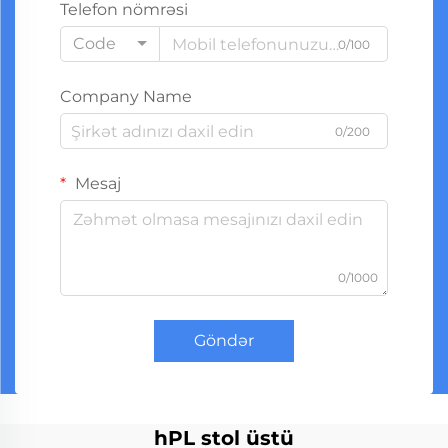
Telefon nömrəsi
Code
0/100
Company Name
0/200
Mesaj
0/1000
Göndər
hPL stol üstü