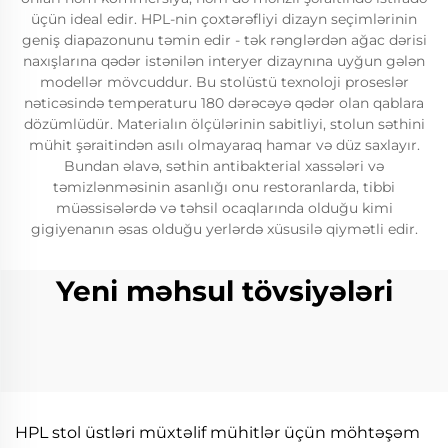
üçün ideal edir. HPL-nin çoxtərəfliyi dizayn seçimlərinin
geniş diapazonunu təmin edir - tək rənglərdən ağac dərisi
naxışlarına qədər istənilən interyer dizaynına uyğun gələn
modellər mövcuddur. Bu stolüstü texnoloji proseslər
nəticəsində temperaturu 180 dərəcəyə qədər olan qablara
dözümlüdür. Materialın ölçülərinin sabitliyi, stolun səthini
mühit şəraitindən asılı olmayaraq hamar və düz saxlayır.
Bundan əlavə, səthin antibakterial xassələri və
təmizlənməsinin asanlığı onu restoranlarda, tibbi
müəssisələrdə və təhsil ocaqlarında olduğu kimi
gigiyenanın əsas olduğu yerlərdə xüsusilə qiymətli edir.
Yeni məhsul tövsiyələri
HPL stol üstləri müxtəlif mühitlər üçün möhtəşəm