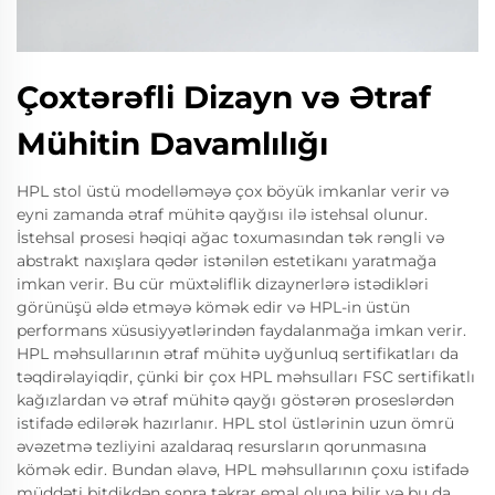
Çoxtərəfli Dizayn və Ətraf
Mühitin Davamlılığı
HPL stol üstü modelləməyə çox böyük imkanlar verir və
eyni zamanda ətraf mühitə qayğısı ilə istehsal olunur.
İstehsal prosesi həqiqi ağac toxumasından tək rəngli və
abstrakt naxışlara qədər istənilən estetikanı yaratmağa
imkan verir. Bu cür müxtəliflik dizaynerlərə istədikləri
görünüşü əldə etməyə kömək edir və HPL-in üstün
performans xüsusiyyətlərindən faydalanmağa imkan verir.
HPL məhsullarının ətraf mühitə uyğunluq sertifikatları da
təqdirəlayiqdir, çünki bir çox HPL məhsulları FSC sertifikatlı
kağızlardan və ətraf mühitə qayğı göstərən proseslərdən
istifadə edilərək hazırlanır. HPL stol üstlərinin uzun ömrü
əvəzetmə tezliyini azaldaraq resursların qorunmasına
kömək edir. Bundan əlavə, HPL məhsullarının çoxu istifadə
müddəti bitdikdən sonra təkrar emal oluna bilir və bu da