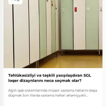
Təhlükəsizliyi və təşkili yaxşılaşdıran SGL
loqer dizaynlarını necə seçmək olar?
Ağıllı qab sistemlərində müasir saxlama həllərini başa
düşmək Son illərdə saxlama həlləri əhəmiyyətli
dərəcədə inkişaf etmişdir və SGL dizaynlari inkişaf
etmiş təhlükəsizlik və təşkilati xüsusiyyətlər sahəsində