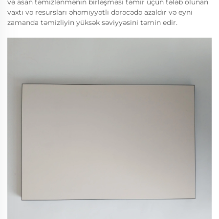
və asan təmizlənmənin birləşməsi təmir üçün tələb olunan
vaxtı və resursları əhəmiyyətli dərəcədə azaldır və eyni
zamanda təmizliyin yüksək səviyyəsini təmin edir.