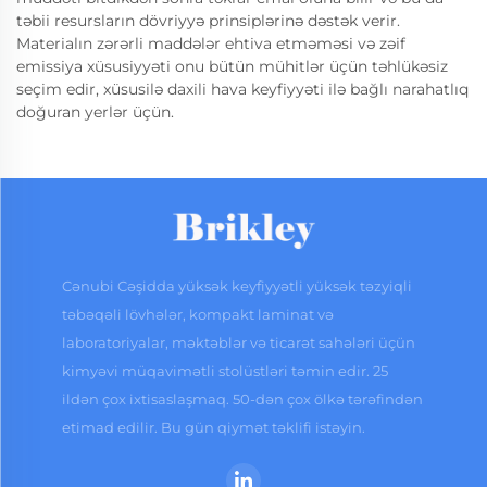
təbii resursların dövriyyə prinsiplərinə dəstək verir.
Materialın zərərli maddələr ehtiva etməməsi və zəif
emissiya xüsusiyyəti onu bütün mühitlər üçün təhlükəsiz
seçim edir, xüsusilə daxili hava keyfiyyəti ilə bağlı narahatlıq
doğuran yerlər üçün.
Cənubi Cəşidda yüksək keyfiyyətli yüksək təzyiqli
təbəqəli lövhələr, kompakt laminat və
laboratoriyalar, məktəblər və ticarət sahələri üçün
kimyəvi müqavimətli stolüstləri təmin edir. 25
ildən çox ixtisaslaşmaq. 50-dən çox ölkə tərəfindən
etimad edilir. Bu gün qiymət təklifi istəyin.