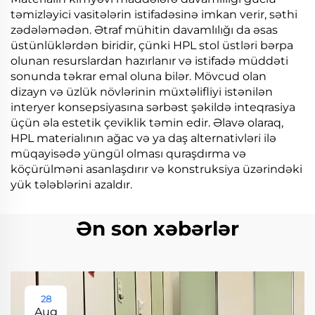
təmizləyici vasitələrin istifadəsinə imkan verir, səthi
zədələmədən. Ətraf mühitin davamlılığı da əsas
üstünlüklərdən biridir, çünki HPL stol üstləri bərpa
olunan resurslardan hazırlanır və istifadə müddəti
sonunda təkrar emal oluna bilər. Mövcud olan
dizayn və üzlük növlərinin müxtəlifliyi istənilən
interyer konsepsiyasına sərbəst şəkildə inteqrasiya
üçün əla estetik çeviklik təmin edir. Əlavə olaraq,
HPL materialının ağac və ya daş alternativləri ilə
müqayisədə yüngül olması quraşdırma və
köçürülməni asanlaşdırır və konstruksiya üzərindəki
yük tələblərini azaldır.
Ən son xəbərlər
28
Aug