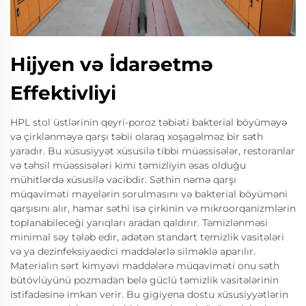
Hijyen və İdarəetmə
Effektivliyi
HPL stol üstlərinin qeyri-poroz təbiəti bakterial böyüməyə
və çirklənməyə qarşı təbii olaraq xoşagəlməz bir səth
yaradır. Bu xüsusiyyət xüsusilə tibbi müəssisələr, restoranlar
və təhsil müəssisələri kimi təmizliyin əsas olduğu
mühitlərdə xüsusilə vacibdir. Səthin nəmə qarşı
müqaviməti mayelərin sorulmasını və bakterial böyüməni
qarşısını alır, hamar səthi isə çirkinin və mikroorqanizmlərin
toplanabileceği yarıqları aradan qaldırır. Təmizlənməsi
minimal səy tələb edir, adətən standart temizlik vasitələri
və ya dezinfeksiyaedici maddələrlə silməklə aparılır.
Materialın sərt kimyəvi maddələrə müqaviməti onu səth
bütövlüyünü pozmadan belə güclü təmizlik vasitələrinin
istifadəsinə imkan verir. Bu gigiyena dostu xüsusiyyətlərin