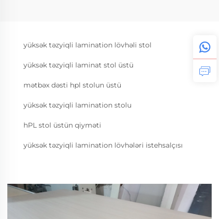
yüksək təzyiqli lamination lövhəli stol
yüksək təzyiqli laminat stol üstü
mətbəx dəsti hpl stolun üstü
yüksək təzyiqli lamination stolu
hPL stol üstün qiyməti
yüksək təzyiqli lamination lövhələri istehsalçısı