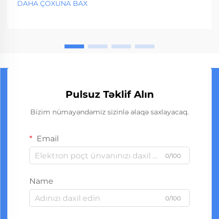
DAHA ÇOXUNA BAX
öndə gedir. Bu irəli sürülmüş saxlama sistemləri ...
Pulsuz Təklif Alın
Bizim nümayəndəmiz sizinlə əlaqə saxlayacaq.
Email
0/100
Name
0/100