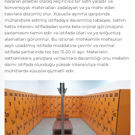
nəzərən praktiki olaraq keçiricisiz bir səth yaradır və
konvensiyalı materialları zədələyən və ya məhv edən
təsirlərə dözümlü olur. Xüsusilə aşınma qarşısında
mühəndislik edilmiş istifadəyə davamlılıq təbəqəsi, səthin
hətta intensiv istifadədən sonra belə orijinal görünüşünü
saxlamasını təmin edir və istifadə izləri və ya solğunluq
əlamətləri görünmür. Bu istisnalı möhkəmlik məhsulun
xeyli uzadılmış istifadə müddətinə çevrilir və normal
istifadə şərtlərində tez-tez 15-20 ili aşır. Materialın
xəttləmələrə, yanıqlara və təsirlərə davamlılığı onu mebelin
daimi istifadə olunduğu yüksək intensivliyə malik
mühitlərdə xüsusilə qiymətli edir.