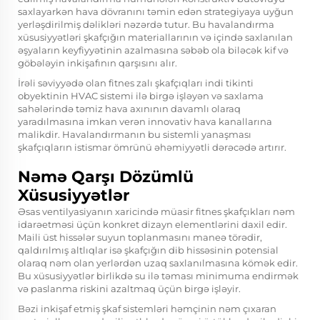
saxlayarkən hava dövranını təmin edən strategiyaya uyğun
yerləşdirilmiş dəlikləri nəzərdə tutur. Bu havalandırma
xüsusiyyətləri şkafçığın materiallarının və içində saxlanılan
əşyaların keyfiyyətinin azalmasına səbəb ola biləcək kif və
göbələyin inkişafının qarşısını alır.
İrəli səviyyədə olan fitnes zalı şkafçıqları indi tikinti
obyektinin HVAC sistemi ilə birgə işləyən və saxlama
sahələrində təmiz hava axınının davamlı olaraq
yaradılmasına imkan verən innovativ hava kanallarına
malikdir. Havalandırmanın bu sistemli yanaşması
şkafçıqların istismar ömrünü əhəmiyyətli dərəcədə artırır.
Nəmə Qarşı Dözümlü
Xüsusiyyətlər
Əsas ventilyasiyanın xaricində müasir fitnes şkafçıkları nəm
idarəetməsi üçün konkret dizayn elementlərini daxil edir.
Maili üst hissələr suyun toplanmasını maneə törədir,
qaldırılmış altlıqlar isə şkafçığın dib hissəsinin potensial
olaraq nəm olan yerlərdən uzaq saxlanılmasına kömək edir.
Bu xüsusiyyətlər birlikdə su ilə təması minimuma endirmək
və paslanma riskini azaltmaq üçün birgə işləyir.
Bəzi inkişaf etmiş şkaf sistemləri həmçinin nəm çıxaran