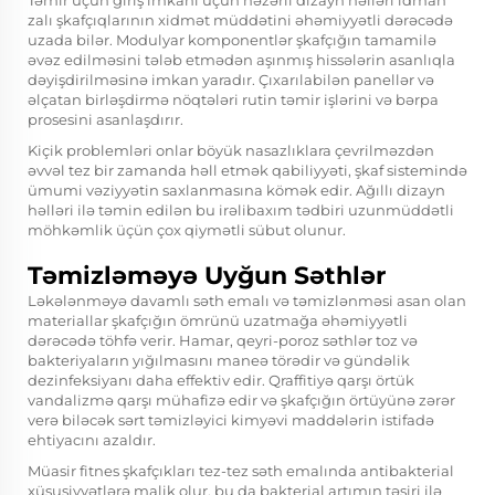
Təmir üçün giriş imkanı üçün nəzərli dizayn həlləri idman
zalı şkafçıqlarının xidmət müddətini əhəmiyyətli dərəcədə
uzada bilər. Modulyar komponentlər şkafçığın tamamilə
əvəz edilməsini tələb etmədən aşınmış hissələrin asanlıqla
dəyişdirilməsinə imkan yaradır. Çıxarılabilən panellər və
əlçatan birləşdirmə nöqtələri rutin təmir işlərini və bərpa
prosesini asanlaşdırır.
Kiçik problemləri onlar böyük nasazlıklara çevrilməzdən
əvvəl tez bir zamanda həll etmək qabiliyyəti, şkaf sistemində
ümumi vəziyyətin saxlanmasına kömək edir. Ağıllı dizayn
həlləri ilə təmin edilən bu irəlibaxım tədbiri uzunmüddətli
möhkəmlik üçün çox qiymətli sübut olunur.
Təmizləməyə Uyğun Səthlər
Ləkələnməyə davamlı səth emalı və təmizlənməsi asan olan
materiallar şkafçığın ömrünü uzatmağa əhəmiyyətli
dərəcədə töhfə verir. Hamar, qeyri-poroz səthlər toz və
bakteriyaların yığılmasını maneə törədir və gündəlik
dezinfeksiyanı daha effektiv edir. Qraffitiyə qarşı örtük
vandalizmə qarşı mühafizə edir və şkafçığın örtüyünə zərər
verə biləcək sərt təmizləyici kimyəvi maddələrin istifadə
ehtiyacını azaldır.
Müasir fitnes şkafçıkları tez-tez səth emalında antibakterial
xüsusiyyətlərə malik olur, bu da bakterial artımın təsiri ilə