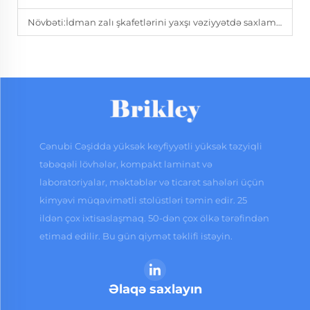
Növbəti:
İdman zalı şkafetlərini yaxşı vəziyyətdə saxlamaq üçün hansı tədbirlər görülür?
Cənubi Cəşidda yüksək keyfiyyətli yüksək təzyiqli
təbəqəli lövhələr, kompakt laminat və
laboratoriyalar, məktəblər və ticarət sahələri üçün
kimyəvi müqavimətli stolüstləri təmin edir. 25
ildən çox ixtisaslaşmaq. 50-dən çox ölkə tərəfindən
etimad edilir. Bu gün qiymət təklifi istəyin.
Əlaqə saxlayın