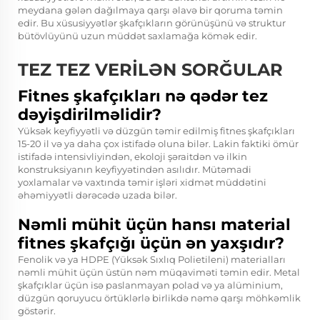
meydana gələn dağılmaya qarşı əlavə bir qoruma təmin
edir. Bu xüsusiyyətlər şkafçıkların görünüşünü və struktur
bütövlüyünü uzun müddət saxlamağa kömək edir.
TEZ TEZ VERİLƏN SORĞULAR
Fitnes şkafçıkları nə qədər tez
dəyişdirilməlidir?
Yüksək keyfiyyətli və düzgün təmir edilmiş fitnes şkafçıkları
15-20 il və ya daha çox istifadə oluna bilər. Lakin faktiki ömür
istifadə intensivliyindən, ekoloji şəraitdən və ilkin
konstruksiyanın keyfiyyətindən asılıdır. Mütəmadi
yoxlamalar və vaxtında təmir işləri xidmət müddətini
əhəmiyyətli dərəcədə uzada bilər.
Nəmli mühit üçün hansı material
fitnes şkafçığı üçün ən yaxşıdır?
Fenolik və ya HDPE (Yüksək Sıxlıq Polietileni) materialları
nəmli mühit üçün üstün nəm müqaviməti təmin edir. Metal
şkafçıklar üçün isə paslanmayan polad və ya alüminium,
düzgün qoruyucu örtüklərlə birlikdə nəmə qarşı möhkəmlik
göstərir.