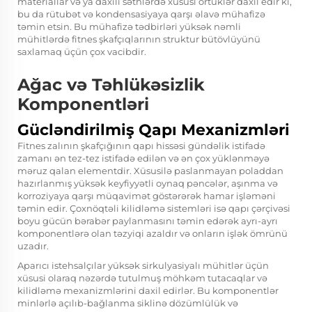
materiallar və ya daxili səthlərdə xüsusi örtüklər daxil edir ki,
bu da rütubət və kondensasiyaya qarşı əlavə mühafizə
təmin etsin. Bu mühafizə tədbirləri yüksək nəmli
mühitlərdə fitnes şkafçıqlarının struktur bütövlüyünü
saxlamaq üçün çox vacibdir.
Ağac və Təhlükəsizlik
Komponentləri
Gücləndirilmiş Qapı Mexanizmləri
Fitnes zalının şkafçığının qapı hissəsi gündəlik istifadə
zamanı ən tez-tez istifadə edilən və ən çox yüklənməyə
məruz qalan elementdir. Xüsusilə paslanmayan poladdan
hazırlanmış yüksək keyfiyyətli oynaq pəncələr, aşınma və
korroziyaya qarşı müqavimət göstərərək hamar işləməni
təmin edir. Çoxnöqtəli kilidləmə sistemləri isə qapı çərçivəsi
boyu gücün bərabər paylanmasını təmin edərək ayrı-ayrı
komponentlərə olan təzyiqi azaldır və onların işlək ömrünü
uzadır.
Aparıcı istehsalçılar yüksək sirkulyasiyalı mühitlər üçün
xüsusi olaraq nəzərdə tutulmuş möhkəm tutacaqlar və
kilidləmə mexanizmlərini daxil edirlər. Bu komponentlər
minlərlə açılıb-bağlanma siklinə dözümlülük və