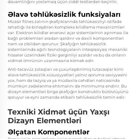
davamlılığını yoxlamaq üçün ciddi testlərdən keçirilir.
Əlavə təhlükəsizlik funksiyaları
Müasir fitnes zalının şkafçıklarında təhlükəsizliyi istifadə
rahatlığı ilə birləşdirən kompleks kilidləmə mexanizmləri
var. Elektron kilidlər ənənəvi açar sistemlərinin aşınması ilə
bağlı problemləri aradan qaldırır və daxili komponentləri
nəm və zibildən qorunur. Şkafçığın təhlükəsizlik
sistemlərində ağıllı texnologiyaların inteqrasiyası mexaniki
hissələr üzərindəki fiziki gərginliyi azaldır və bu da onların
xidmət ömrünün uzanmasına kömək edir.
Anti-təcavüz zolaqları və çuxurlaşdırılmış tutacaqlar kimi
əlavə təhlükəsizlik xüsusiyyətləri yalnız qoruma səviyyəsini
yox, həm də təzyiq və ya müdaxilə cəhdləri nəticəsində
mümkün zədələnmə ehtimalını da minimuma endirir. Bu
dizayn elementləri birgə şkafçığın konstruktiv bütövlüyünü
qoruyur və eyni zamanda etibarlı təhlükəsizlik təmin edir.
Texniki Xidmət üçün Yaxşı
Dizayn Elementləri
Əlçatan Komponentlər