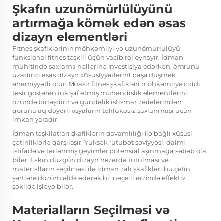
Şkafın uzunömürlülüyünü
artırmağa kömək edən əsas
dizayn elementləri
Fitnes şkafiklərinin möhkəmliyi və uzunömürlülüyü
funksional fitnes təşkili üçün vacib rol oynayır. İdman
mühitində saxlama həllərinə investisiya edərkən, ömrünü
uzadırıcı əsas dizayn xüsusiyyətlərini başa düşmək
əhəmiyyətli olur. Müasir fitnes şkafikləri möhkəmliyə ciddi
təsir göstərən inkişaf etmiş mühəndislik elementlərini
özündə birləşdirir və gündəlik istismar zədələrindən
qorunaraq dəyərli əşyaların təhlükəsiz saxlanması üçün
imkan yaradır.
İdman təşkilatları şkafiklərin davamlılığı ilə bağlı xüsusi
çətinliklərlə qarşılaşır. Yüksək rütubət səviyyəsi, daimi
istifadə və tərlənmiş geyimlər potensial aşınmağa səbəb ola
bilər. Lakin düzgün dizayn nəzərdə tutulması və
materialların seçilməsi ilə idman zalı şkafikləri bu çətin
şərtlərə dözüm əldə edərək bir neçə il ərzində effektiv
şəkildə işləyə bilər.
Materialların Seçilməsi və