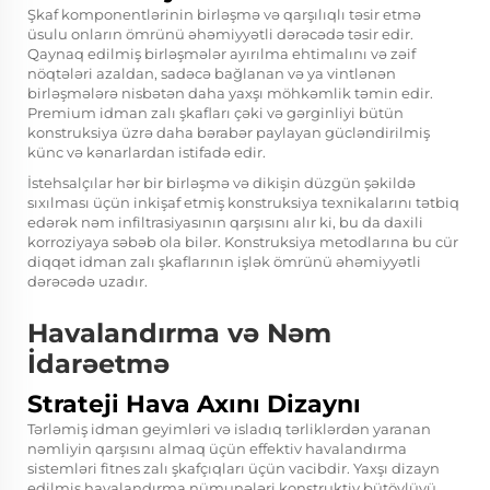
Şkaf komponentlərinin birləşmə və qarşılıqlı təsir etmə
üsulu onların ömrünü əhəmiyyətli dərəcədə təsir edir.
Qaynaq edilmiş birləşmələr ayırılma ehtimalını və zəif
nöqtələri azaldan, sadəcə bağlanan və ya vintlənən
birləşmələrə nisbətən daha yaxşı möhkəmlik təmin edir.
Premium idman zalı şkafları çəki və gərginliyi bütün
konstruksiya üzrə daha bərabər paylayan gücləndirilmiş
künc və kənarlardan istifadə edir.
İstehsalçılar hər bir birləşmə və dikişin düzgün şəkildə
sıxılması üçün inkişaf etmiş konstruksiya texnikalarını tətbiq
edərək nəm infiltrasiyasının qarşısını alır ki, bu da daxili
korroziyaya səbəb ola bilər. Konstruksiya metodlarına bu cür
diqqət idman zalı şkaflarının işlək ömrünü əhəmiyyətli
dərəcədə uzadır.
Havalandırma və Nəm
İdarəetmə
Strateji Hava Axını Dizaynı
Tərləmiş idman geyimləri və isladıq tərliklərdən yaranan
nəmliyin qarşısını almaq üçün effektiv havalandırma
sistemləri fitnes zalı şkafçıqları üçün vacibdir. Yaxşı dizayn
edilmiş havalandırma nümunələri konstruktiv bütövlüyü