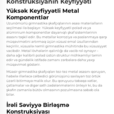
Konstruksiyanın Keyfiyyəti
Yüksək Keyfiyyətli Metal
Komponentlər
Uzunömürlü gimnastika şkafçıqlarının əsası materialların
seçilməsi ilə başlayır. Yüksək keyfiyyətli polad və ya
alüminium komponentlər dayanıqlı şkaf sistemlərinin
əsasını təşkil edir. Bu metallar korroziya və paslanmaya qarşı
müqavimətini artırmaq üçün xüsusi emal üsullarından
keçirilir, xüsusilə nəmli gimnastika mühitində bu xüsusiyyət
vacibdir. Metal lövhələrin qalınlığı da vacib rol oynayır –
daha ağır kalibrli polad üstün struktur möhkəmliyi təmin
edir və gündəlik istifadə zamanı zərbələrə daha yaxşı
müqavimət göstərir.
Müasir gimnastika şkafçıqları tez-tez metal əsasını qoruyan,
habelə illərləcə cəlbedici görünüşünü saxlayan toz örtük
üzərli bitirməyə malik olur. Bu qoruyucu təbəqə xətlər,
çatlamalar və digər səth zədələnmələrini önleyir ki, bu da
şkafın zamanla bütöv olmasının pozulmasına səbəb ola
bilər.
İrəli Səviyyə Birləşmə
Konstruksiyası