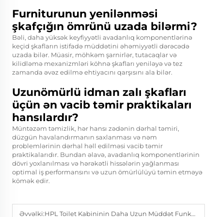
Furniturunun yenilənməsi
şkafçığın ömrünü uzada bilərmi?
Bəli, daha yüksək keyfiyyətli avadanlıq komponentlərinə
keçid şkafların istifadə müddətini əhəmiyyətli dərəcədə
uzada bilər. Müasir, möhkəm şarnirlər, tutacaqlar və
kilidləmə mexanizmləri köhnə şkafları yeniləyə və tez
zamanda əvəz edilmə ehtiyacını qarşısını ala bilər.
Uzunömürlü idman zalı şkafları
üçün ən vacib təmir praktikaları
hansılardır?
Müntəzəm təmizlik, hər hansı zədənin dərhal təmiri,
düzgün havalandırmanın saxlanması və nəm
problemlərinin dərhal həll edilməsi vacib təmir
praktikalarıdır. Bundan əlavə, avadanlıq komponentlərinin
dövri yoxlanılması və hərəkətli hissələrin yağlanması
optimal iş performansını və uzun ömürlülüyü təmin etməyə
kömək edir.
Əvvəlki:
HPL Toilet Kabininin Daha Uzun Müddət Funksional Qalmasını Təmin Edən Təmir Praktikaları Hansılardır?