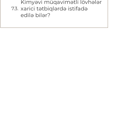
Kimyəvi müqavimətli lövhələr
xarici tətbiqlərdə istifadə
edilə bilər?