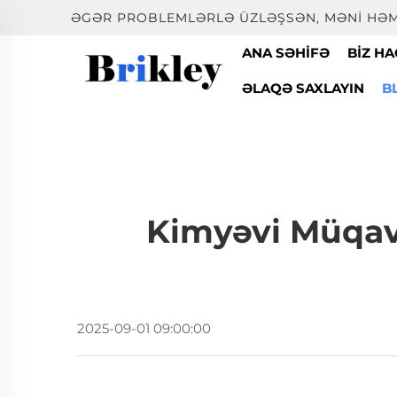
ƏGƏR PROBLEMLƏRLƏ ÜZLƏŞSƏN, MƏNI HƏM
ANA SƏHIFƏ
BIZ H
ƏLAQƏ SAXLAYIN
B
Kimyəvi Müqavi
2025-09-01 09:00:00