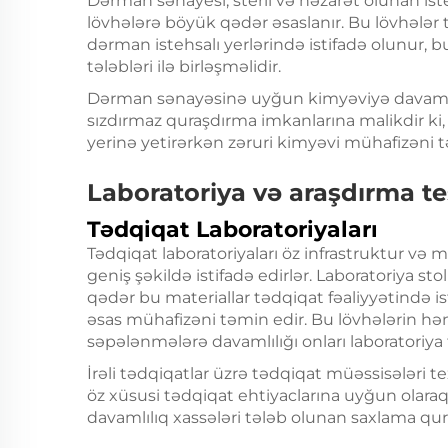
Dərman sənayesi, steril və nəzarət olunan i
lövhələrə böyük qədər əsaslanır. Bu lövhələr 
dərman istehsalı yerlərində istifadə olunur, 
tələbləri ilə birləşməlidir.
Dərman sənayəsinə uyğun kimyəviyə davamlı 
sızdırmaz quraşdırma imkanlarına malikdir ki,
yerinə yetirərkən zəruri kimyəvi mühafizəni t
Laboratoriya və araşdırma tes
Tədqiqat Laboratoriyaları
Tədqiqat laboratoriyaları öz infrastruktur və
geniş şəkildə istifadə edirlər. Laboratoriya st
qədər bu materiallar tədqiqat fəaliyyətində i
əsas mühafizəni təmin edir. Bu lövhələrin h
səpələnmələrə davamlılığı onları laboratoriya 
İrəli tədqiqatlar üzrə tədqiqat müəssisələri t
öz xüsusi tədqiqat ehtiyaclarına uyğun olaraq
davamlılıq xassələri tələb olunan saxlama qurğ