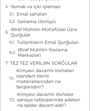
Yemək və içki işləməsi
Emal sahələri
Saxlama Üzvlüyü
Ətraf Mühitin Mühafizəsi Üzrə
Qurğular
Tullantıların Emal Qurğuları
Ətraf Mühitin Yoxlama
Mərkəzləri
TEZ TEZ VERİLƏN SORĞULAR
Kimyəvi davamlı lövhələri
standart tikinti
materiallarından nə
fərqləndirir?
Kimyəvi davamlı lövhələr
sənaye tətbiqlərində adətən
nə qədər davam edir?