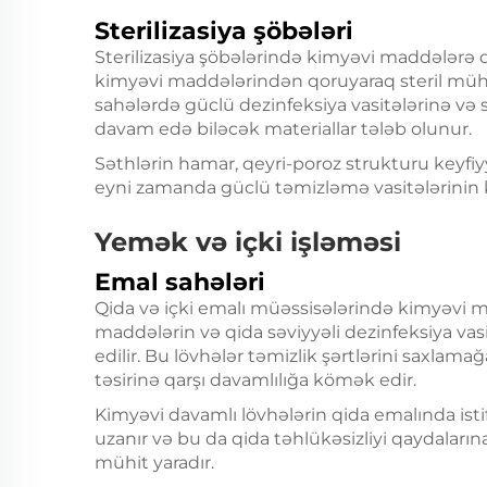
Sterilizasiya şöbələri
Sterilizasiya şöbələrində kimyəvi maddələrə d
kimyəvi maddələrindən qoruyaraq steril müh
sahələrdə güclü dezinfeksiya vasitələrinə və s
davam edə biləcək materiallar tələb olunur.
Səthlərin hamar, qeyri-poroz strukturu keyfiyy
eyni zamanda güclü təmizləmə vasitələrinin k
Yemək və içki işləməsi
Emal sahələri
Qida və içki emalı müəssisələrində kimyəvi m
maddələrin və qida səviyyəli dezinfeksiya vasi
edilir. Bu lövhələr təmizlik şərtlərini saxlamağ
təsirinə qarşı davamlılığa kömək edir.
Kimyəvi davamlı lövhələrin qida emalında istif
uzanır və bu da qida təhlükəsizliyi qaydaları
mühit yaradır.