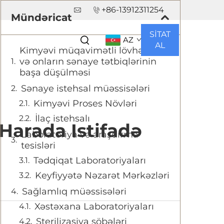
+86-13912311254
Mündəricat
R
SİTAT
AZ
AL
Kimyəvi müqavimətli lövhələrin
və onların sənaye tətbiqlərinin
başa düşülməsi
Sənaye istehsal müəssisələri
Kimyəvi Proses Növləri
İlaç istehsalı
Harada Istifadə
Laboratoriya və araşdırma
tesisləri
Tədqiqat Laboratoriyaları
Keyfiyyətə Nəzarət Mərkəzləri
Sağlamlıq müəssisələri
Xəstəxana Laboratoriyaları
Sterilizasiya şöbələri