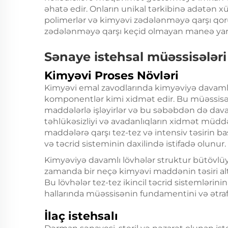
əhatə edir. Onların unikal tərkibinə adətən xü
polimerlər və kimyəvi zədələnməyə qarşı qoru
zədələnməyə qarşı keçid olmayan maneə yara
Sənaye istehsal müəssisələri
Kimyəvi Proses Növləri
Kimyəvi emal zavodlarında kimyəviyə davamlı 
komponentlər kimi xidmət edir. Bu müəssisələ
maddələrlə işləyirlər və bu səbəbdən də dava
təhlükəsizliyi və avadanlıqların xidmət müddə
maddələrə qarşı tez-tez və intensiv təsirin b
və təcrid sisteminin daxilində istifadə olunur.
Kimyəviyə davamlı lövhələr struktur bütövlüyün
zamanda bir neçə kimyəvi maddənin təsiri alt
Bu lövhələr tez-tez ikincil təcrid sistemlərini
hallarında müəssisənin fundamentini və ətraf
İlaç istehsalı