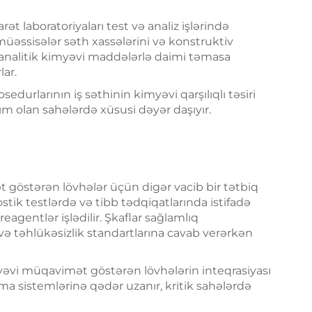
t laboratoriyaları test və analiz işlərində
müəssisələr səth xassələrini və konstruktiv
 analitik kimyəvi maddələrlə daimi təmasa
lar.
edurlarının iş səthinin kimyəvi qarşılıqlı təsiri
ım olan sahələrdə xüsusi dəyər daşıyır.
 göstərən lövhələr üçün digər vacib bir tətbiq
tik testlərdə və tibb tədqiqatlarında istifadə
eagentlər işlədilir. Şkaflar sağlamlıq
və təhlükəsizlik standartlarına cavab verərkən
yəvi müqavimət göstərən lövhələrin inteqrasiyası
ma sistemlərinə qədər uzanır, kritik sahələrdə