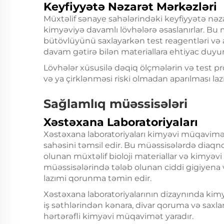
Keyfiyyətə Nəzarət Mərkəzləri
Müxtəlif sənaye sahələrindəki keyfiyyətə nəzarə
kimyəviyə davamlı lövhələrə əsaslanırlar. Bu 
bütövlüyünü saxlayarkən test reagentləri və
davam gətirə bilən materiallara ehtiyac duyur
Lövhələr xüsusilə dəqiq ölçmələrin və test pros
və ya çirklənməsi riski olmadan aparılması laz
Sağlamlıq müəssisələri
Xəstəxana Laboratoriyaları
Xəstəxana laboratoriyaları kimyəvi müqavimət
sahəsini təmsil edir. Bu müəssisələrdə diaqnos
olunan müxtəlif bioloji materiallar və kimyəvi r
müəssisələrində tələb olunan ciddi gigiyena 
lazımi qorunma təmin edir.
Xəstəxana laboratoriyalarının dizaynında kim
iş səthlərindən kənara, divar qoruma və saxla
hərtərəfli kimyəvi müqavimət yaradır.