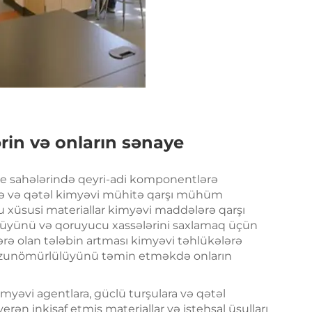
rin və onların sənaye
ye sahələrində qeyri-adi komponentlərə
ərə və qətəl kimyəvi mühitə qarşı mühüm
 xüsusi materiallar kimyəvi maddələrə qarşı
vlüyünü və qoruyucu xassələrini saxlamaq üçün
lərə olan tələbin artması kimyəvi təhlükələrə
ə uzunömürlülüyünü təmin etməkdə onların
myəvi agentlara, güclü turşulara və qətəl
n inkişaf etmiş materiallar və istehsal üsulları