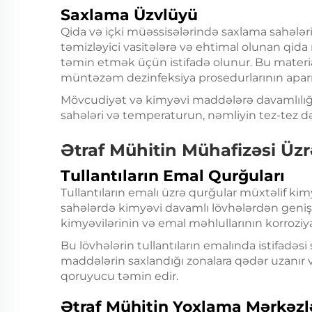
Saxlama Üzvlüyü
Qida və içki müəssisələrində saxlama sahələ
təmizləyici vasitələrə və ehtimal olunan qid
təmin etmək üçün istifadə olunur. Bu materia
müntəzəm dezinfeksiya prosedurlarının apar
Mövcudiyət və kimyəvi maddələrə davamlılı
sahələri və temperaturun, nəmliyin tez-tez dəy
Ətraf Mühitin Mühafizəsi Üz
Tullantıların Emal Qurğuları
Tullantıların emalı üzrə qurğular müxtəlif kim
sahələrdə kimyəvi davamlı lövhələrdən geniş is
kimyəvilərinin və emal məhlullarının korroziya
Bu lövhələrin tullantıların emalında istifadəs
maddələrin saxlandığı zonalara qədər uzanı
qoruyucu təmin edir.
Ətraf Mühitin Yoxlama Mərkəzl