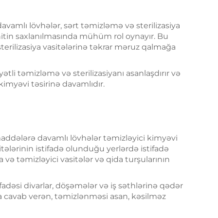
avamlı lövhələr, sərt təmizləmə və sterilizasiya
itin saxlanılmasında mühüm rol oynayır. Bu
terilizasiya vasitələrinə təkrar məruz qalmağa
ətli təmizləmə və sterilizasiyanı asanlaşdırır və
imyəvi təsirinə davamlıdır.
addələrə davamlı lövhələr təmizləyici kimyəvi
tələrinin istifadə olunduğu yerlərdə istifadə
a və təmizləyici vasitələr və qida turşularının
adəsi divarlar, döşəmələr və iş səthlərinə qədər
na cavab verən, təmizlənməsi asan, kəsilməz