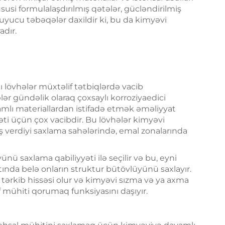
susi formulalaşdırılmış qətələr, gücləndirilmiş
yucu təbəqələr daxildir ki, bu da kimyəvi
dır.
lövhələr müxtəlif tətbiqlərdə vacib
r gündəlik olaraq çoxsaylı korroziyaedici
mlı materiallardan istifadə etmək əməliyyat
ti üçün çox vacibdir. Bu lövhələr kimyəvi
aş verdiyi saxlama sahələrində, emal zonalarında
ü saxlama qabiliyyəti ilə seçilir və bu, eyni
ında belə onların struktur bütövlüyünü saxlayır.
n tərkib hissəsi olur və kimyəvi sızma və ya axma
 mühiti qorumaq funksiyasını daşıyır.