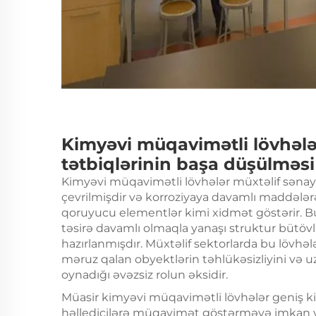
Kimyəvi müqavimətli lövhələ
tətbiqlərinin başa düşülməsi
Kimyəvi müqavimətli lövhələr müxtəlif səna
çevrilmişdir və korroziyaya davamlı maddəl
qoruyucu elementlər kimi xidmət göstərir. Bu
təsirə davamlı olmaqla yanaşı struktur bütö
hazırlanmışdır. Müxtəlif sektorlarda bu lövhə
məruz qalan obyektlərin təhlükəsizliyini v
oynadığı əvəzsiz rolun əksidir.
Müasir kimyəvi müqavimətli lövhələr geniş ki
həlledicilərə müqavimət göstərməyə imkan verə