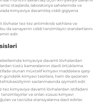
stehsal mühitini saxlamaq üçün kimyəviyə davamlı
təmiz otaqlarda, laboratoriya sahələrində və
burada kimyəviyə davamlılıq ciddi gigiyena
lövhələr tez-tez antimikrob səthlərə və
 bu da sənayenin ciddi tənzimləyici standartlarını
əmin edir.
isləri
 mebellərində kimyəviyə davamlı lövhələrdən
ollardan tüstü kameralarının daxili örtüklərinə
stifadə olunan müxtəlif kimyəvi maddələrə qarşı
əm gündəlik kimyəvi təsirlərə, həm də qəzənən
təhlükəsizliyinin saxlanmasında qiymətli edir.
ez-tez kimyəviyə davamlı lövhələrdən istifadəni
 tənzimləyirlər və onları xüsusi kimyəvi
uları və təcrübə stansiyalarına daxil edirlər.