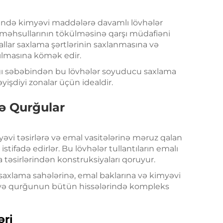
rində kimyəvi maddələrə davamlı lövhələr
a məhsullarının tökülməsinə qarşı müdafiəni
llar saxlama şərtlərinin saxlanmasına və
ılmasına kömək edir.
ğı səbəbindən bu lövhələr soyuducu saxlama
işdiyi zonalar üçün idealdir.
rə Qurğular
yəvi təsirlərə və emal vasitələrinə məruz qalan
tifadə edirlər. Bu lövhələr tullantıların emalı
 təsirlərindən konstruksiyaları qoruyur.
i saxlama sahələrinə, emal baklarına və kimyəvi
r və qurğunun bütün hissələrində kompleks
əri