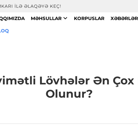
KARI ILƏ ƏLAQƏYƏ KEÇ!
AQQIMIZDA
MƏHSULLAR
KORPUSLAR
XƏBƏRLƏ
LOQ
mətli Lövhələr Ən Çox 
Olunur?