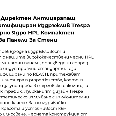
 Директен Антицарапащ
ртифициран Издръжлив Trespa
ерно Ядро HPL Компактен
За Панели За Стени
ревъзходна издръжливост и
 с нашите висококачествени черни HPL
аминатни панели, произведени според
е индустриални стандарти. Тези
тифицирани по REACH, притежават
 антихра п propertiesства, което ги
ни за употреба в търговски и жилищни
ок трафик. Изисканият дизайн Trespa
стетическо излъчване с изключителни
онни качества, осигурявайки
 красота и устойчивост към
 износване. Черната конструкция от