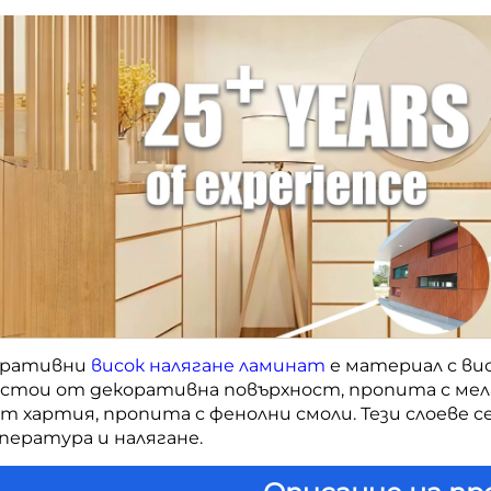
ративни 
висок налягане ламинат 
е материал с ви
ъстои от декоративна повърхност, пропита с мела
т хартия, пропита с фенолни смоли. Тези слоеве с
ература и налягане. 