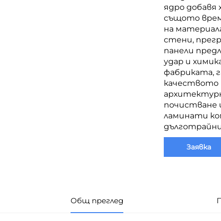
ядро добавя 
същото врем
на материала
стени, прег
панели предл
удар и хими
фабриката, 
качеството 
архитектурн
почистване 
ламинати ко
дълготрайни
Заявка
Общ преглед