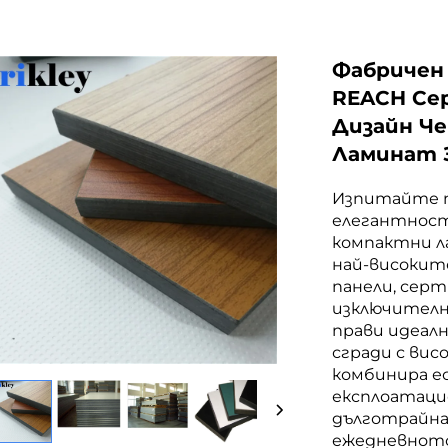
Фабричен
REACH Се
Дизайн Ч
Ламинат 
Изпитайте п
елегантност
компактни л
най-високит
панели, сер
изключителни
прави идеал
сгради с вис
комбинира е
експлоатаци
дълготрайна
ежедневното