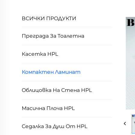
ВСИЧКИ ПРОДУКТИ
Преграда За Тоалетна
Касетка HPL
Компактен Ламинат
Облицовка На Стена HPL
Масична Плоча HPL
Седалка За Душ От HPL