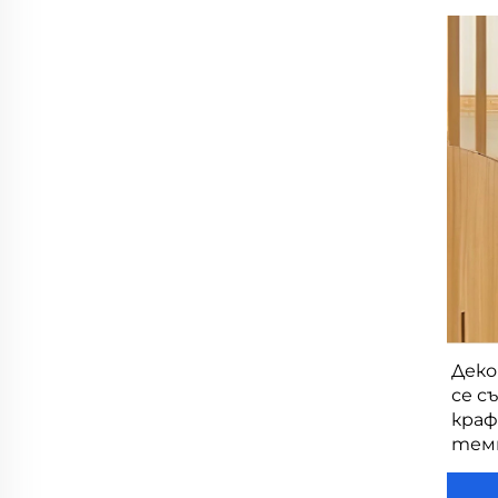
Деко
се с
краф
темп