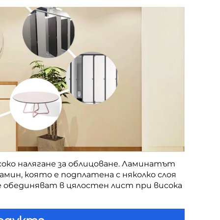
соко налягане за облицоване. Ламинатът 
мин, която е подплатена с няколко слоя 
е обединяват в цялостен лист при висока 