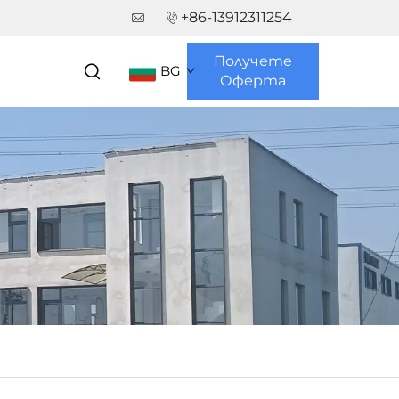
+86-13912311254
Получете
BG
Оферта