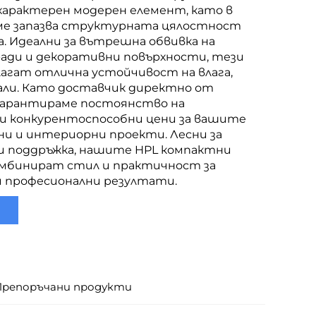
характерен модерен елемент, като в
е запазва структурната цялостност
. Идеални за вътрешна обвивка на
ради и декоративни повърхности, тези
агат отлична устойчивост на влага,
кали. Като доставчик директно от
гарантираме постоянство на
и конкурентоспособни цени за вашите
и и интериорни проекти. Лесни за
и поддръжка, нашите HPL компактни
мбинират стил и практичност за
 професионални резултати.
Препоръчани продукти