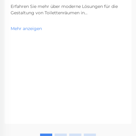
Erfahren Sie mehr über moderne Lösungen für die
Gestaltung von Toilettenräumen in
Hochfrequenzbereichen. Die Planung von
Gewerbetoiletten hat sich im Laufe der Jahre stark
Mehr anzeigen
weiterentwickelt. Toilettenkabinensysteme sind
mittlerweile ein entscheidender Bestandteil in
Einrichtungen mit hohem Besucheraufkommen. Von
Flughäfen an...