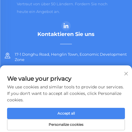
Vertraut von über 50 Ländern. Fordern Sie noch
heute ein Angebot an.
Kontaktieren Sie uns
17-1 Donghu Road, Henglin Town, Economic Development
Zone
+86-13912311254
We value your privacy
[email protected]
We use cookies and similar tools to provide our services.
If you don't want to accept all cookies, click Personalize
cookies.
Copyright © 2025 Jiangsu Jiashida Decorative Materials Co.,Ltd. Alle
Accept all
Rechte vorbehalten.
Datenschutzrichtlinie
Personalize cookies