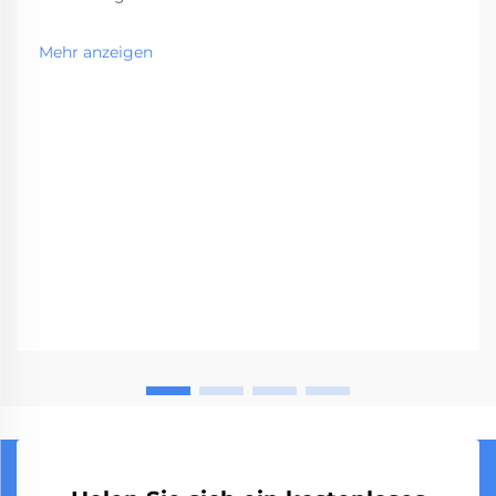
Hochfrequenzbereichen. Die Planung von
Gewerbetoiletten hat sich im Laufe der Jahre stark
Mehr anzeigen
weiterentwickelt. Toilettenkabinensysteme sind
mittlerweile ein entscheidender Bestandteil in
Einrichtungen mit hohem Besucheraufkommen. Von
Flughäfen an...