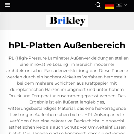
DE
hPL-Platten Außenbereich
HPL (High-Pressure Laminate) Außenverkleidungen stellen
eine innovative Lösung im Bereich moderner
architektonischer Fassadenverkleidung dar. Diese Paneele
werden durch ein hochentwickeltes Verfahren hergestellt,
bei dem mehrere Schichten aus Kraftpapier mit
duroplastischen Harzen imprägniert und unter hohem
Druck und Temperatur zusammengepresst werden. Das
Ergebnis ist ein äußerst langlebiges,
witterungsbeständiges Material, das eine hervorragende
Leistung in Außenbereichen bietet. HPL Außenpaneele
verfügen über eine dekorative Deckschicht, die sowohl
ästhetischen Reiz als auch Schutz vor Umwelteinflüssen
bietet. Die Paneele sind so konzipiert, dass sie extremen