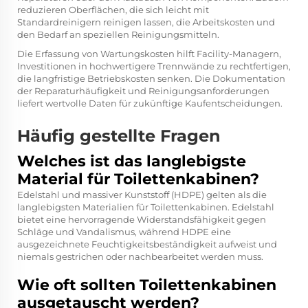
reduzieren Oberflächen, die sich leicht mit
Standardreinigern reinigen lassen, die Arbeitskosten und
den Bedarf an speziellen Reinigungsmitteln.
Die Erfassung von Wartungskosten hilft Facility-Managern,
Investitionen in hochwertigere Trennwände zu rechtfertigen,
die langfristige Betriebskosten senken. Die Dokumentation
der Reparaturhäufigkeit und Reinigungsanforderungen
liefert wertvolle Daten für zukünftige Kaufentscheidungen.
Häufig gestellte Fragen
Welches ist das langlebigste
Material für Toilettenkabinen?
Edelstahl und massiver Kunststoff (HDPE) gelten als die
langlebigsten Materialien für Toilettenkabinen. Edelstahl
bietet eine hervorragende Widerstandsfähigkeit gegen
Schläge und Vandalismus, während HDPE eine
ausgezeichnete Feuchtigkeitsbeständigkeit aufweist und
niemals gestrichen oder nachbearbeitet werden muss.
Wie oft sollten Toilettenkabinen
ausgetauscht werden?