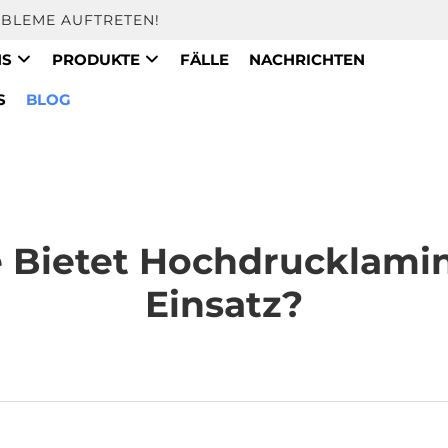
OBLEME AUFTRETEN!
NS
PRODUKTE
FÄLLE
NACHRICHTEN
S
BLOG
e Bietet Hochdrucklamin
Einsatz?