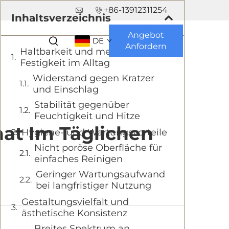
+86-13912311254
Inhaltsverzeichnis
Angebot
DE
Anfordern
Haltbarkeit und mechanische
Festigkeit im Alltag
Widerstand gegen Kratzer
und Einschlag
Stabilität gegenüber
Feuchtigkeit und Hitze
at Im Täglichen
Hygiene- und Wartungsvorteile
Nicht poröse Oberfläche für
einfaches Reinigen
Geringer Wartungsaufwand
bei langfristiger Nutzung
Gestaltungsvielfalt und
ästhetische Konsistenz
Breites Spektrum an