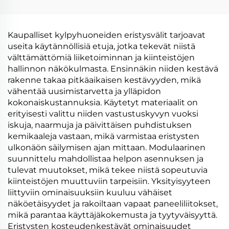
Kaupalliset kylpyhuoneiden eristysvälit tarjoavat
useita käytännöllisiä etuja, jotka tekevät niistä
välttämättömiä liiketoiminnan ja kiinteistöjen
hallinnon näkökulmasta. Ensinnäkin niiden kestävä
rakenne takaa pitkäaikaisen kestävyyden, mikä
vähentää uusimistarvetta ja ylläpidon
kokonaiskustannuksia. Käytetyt materiaalit on
erityisesti valittu niiden vastustuskyvyn vuoksi
iskuja, naarmuja ja päivittäisen puhdistuksen
kemikaaleja vastaan, mikä varmistaa eristysten
ulkonäön säilymisen ajan mittaan. Modulaarinen
suunnittelu mahdollistaa helpon asennuksen ja
tulevat muutokset, mikä tekee niistä sopeutuvia
kiinteistöjen muuttuviin tarpeisiin. Yksityisyyteen
liittyviin ominaisuuksiin kuuluu vähäiset
näköetäisyydet ja rakoiltaan vapaat paneeliliitokset,
mikä parantaa käyttäjäkokemusta ja tyytyväisyyttä.
Eristysten kosteudenkestävät ominaisuudet