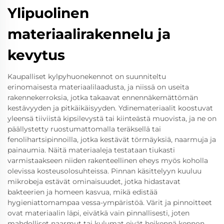
Ylipuolinen
materiaalirakennelu ja
kevytus
Kaupalliset kylpyhuonekennot on suunniteltu
erinomaisesta materiaalilaadusta, ja niissä on useita
rakennekerroksia, jotka takaavat ennennäkemättömän
kestävyyden ja pitkäikäisyyden. Ydinemateriaalit koostuvat
yleensä tiiviistä kipsilevystä tai kiinteästä muovista, ja ne on
päällystetty ruostumattomalla teräksellä tai
fenolihartsipinnoilla, jotka kestävät törmäyksiä, naarmuja ja
painaumia. Näitä materiaaleja testataan tiukasti
varmistaakseen niiden rakenteellinen eheys myös koholla
olevissa kosteusolosuhteissa. Pinnan käsittelyyn kuuluu
mikrobeja estävät ominaisuudet, jotka hidastavat
bakteerien ja homeen kasvua, mikä edistää
hygieniattomampaa vessa-ympäristöä. Värit ja pinnoitteet
ovat materiaalin läpi, eivätkä vain pinnallisesti, joten
mahdolliset naarmut tai kulumat eivät heikennä kennon