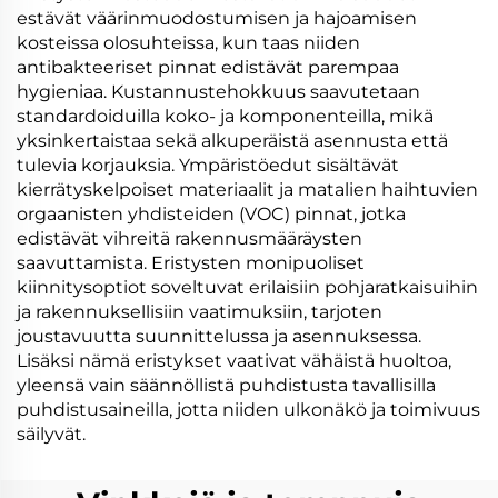
estävät väärinmuodostumisen ja hajoamisen
kosteissa olosuhteissa, kun taas niiden
antibakteeriset pinnat edistävät parempaa
hygieniaa. Kustannustehokkuus saavutetaan
standardoiduilla koko- ja komponenteilla, mikä
yksinkertaistaa sekä alkuperäistä asennusta että
tulevia korjauksia. Ympäristöedut sisältävät
kierrätyskelpoiset materiaalit ja matalien haihtuvien
orgaanisten yhdisteiden (VOC) pinnat, jotka
edistävät vihreitä rakennusmääräysten
saavuttamista. Eristysten monipuoliset
kiinnitysoptiot soveltuvat erilaisiin pohjaratkaisuihin
ja rakennuksellisiin vaatimuksiin, tarjoten
joustavuutta suunnittelussa ja asennuksessa.
Lisäksi nämä eristykset vaativat vähäistä huoltoa,
yleensä vain säännöllistä puhdistusta tavallisilla
puhdistusaineilla, jotta niiden ulkonäkö ja toimivuus
säilyvät.