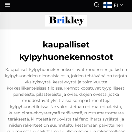
FI
kaupalliset
kylpyhuonekennostot
Kaupalliset kylpyhuonekennokset ovat modernien julkisten
kylpyhuoneiden olennaisia osia, joiden tehtävänä on tarjota
yksityisyyttä, kestävyyttä ja toimivuutta
korkealiikenteisissä tiloissa. Kennot koostuvat tyypillisesti
paneleista, pilastereista ja oviaukkojen ovesta, jotka
muodostavat yksittäisiä kompartimentteja
kylpyhuonetiloissa. Ne valmistetaan eri materiaaleista,
kuten pinta-ehdystetystä teräksestä, ruostumattomasta
teräksestä, kiinteästä muovista tai fenolihartsisyrjästä, ja
niiden rakenteet on suunniteltu kestämään päivittäinen
kulumisesta ja säilyttämään ulkonäkönsä ja rakenteellisen