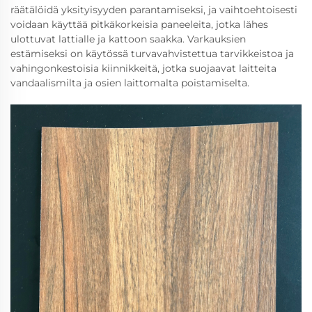
räätälöidä yksityisyyden parantamiseksi, ja vaihtoehtoisesti
voidaan käyttää pitkäkorkeisia paneeleita, jotka lähes
ulottuvat lattialle ja kattoon saakka. Varkauksien
estämiseksi on käytössä turvavahvistettua tarvikkeistoa ja
vahingonkestoisia kiinnikkeitä, jotka suojaavat laitteita
vandaalismilta ja osien laittomalta poistamiselta.