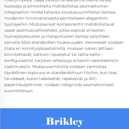
mieltymyksiä. Laaja valikoima saatavilla olevia värjeä,
kuosseja ja pinnoitteita mahdollistaa saumattoman
integraation minkä tahansa sisustasuunnittelun kanssa,
modernin minimalistisesta perinteiseen eleganttiin
tyylilajeihin. Modulaariset komponentit mahdollistavat
useat asennusvaihtoehdot, jotka sopivat erilaisten
huonejärjestysten ja tilarajoitusten kanssa säilyttäen
samalla ADA-standardien mukavuuden. Kennokset voidaan
tilata eri kiinnitysjärjestelmillä, mukaan lukien lattiaan
kiinnitettävät, kattoon ripustetut tai lattia-katto -
konfiguraatiot, tarjoten ratkaisuja erilaisiin rakenteellisiin
vaatimuksiin. Mukavuusmitoilla voidaan varmistaa
täydellinen sopivuus ei-standardoituun tiloihin, kun taas
tarvikkeet, kuten takkikehät, repäisevät ja WC-
paperinkuljettimet, voidaan integroida saumattomasti
suunnitteluun.