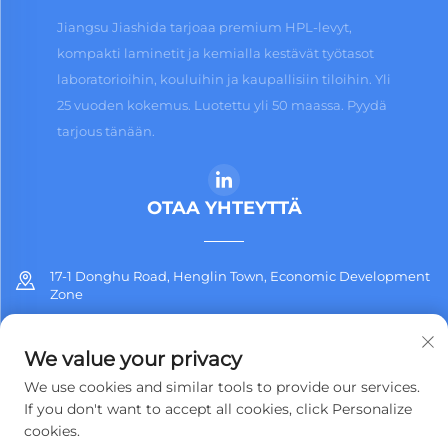
Jiangsu Jiashida tarjoaa premium HPL-levyt,
kompakti laminetit ja kemialla kestävät työtasot
laboratorioihin, kouluihin ja kaupallisiin tiloihin. Yli
25 vuoden kokemus. Luotettu yli 50 maassa. Pyydä
tarjous tänään.
OTAA YHTEYTTÄ
17-1 Donghu Road, Henglin Town, Economic Development
Zone
+86-13912311254
We value your privacy
[email protected]
We use cookies and similar tools to provide our services.
If you don't want to accept all cookies, click Personalize
cookies.