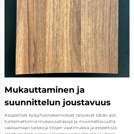
Mukauttaminen ja
suunnittelun joustavuus
Kaupalliset kylpyhuonekennokset tarjoavat tähän asti
tuntemattomia mukavuustasoja ja muunneltavuutta
vastaamaan tarkkoja tilojen vaatimuksia ja esteettisiä