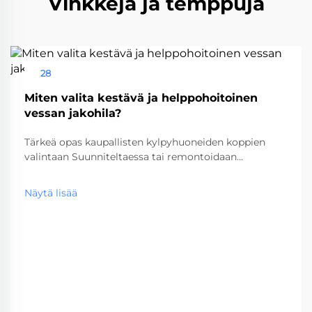
Vinkkejä ja temppuja
28
Aug
Miten valita kestävä ja helppohoitoinen
vessan jakohila?
Tärkeä opas kaupallisten kylpyhuoneiden koppien
valintaan Suunniteltaessa tai remontoidaan
kaupallista vessatilaa, oikean vessakopin valinta on
kriittinen päätös, joka vaikuttaa sekä
Näytä lisää
toiminnallisuuteen että pitkän aikavälin
huoltokustannuksiin. Nämä keskeiset...