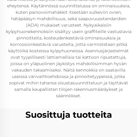
eheytensä. Käytännössä suunnittelussa on ominaisuuksia,
kuten painovoimahäkkit itsestään sulkeviin ovien,
hätäpääsyn mahdollisuus, sekä saapuvuusstandardien
(ADA) mukaiset varusteet. Nykyaikaisiin
kylpyhuonekennoksiin sisältyy usein graffiteille vastustavia
pinnoitteita, kosteudenkestäviä ominaisuuksia ja
korroosionkestäviä varusteita, jotta varmistetaan pitkä
käyttöikä kosteissa kylpyhuoneissa. Asennusjärjestelmät
ovat tyypillisesti lattiamallisia tai kattoon ripustettuja,
joissa on yläpuolinen jäykistys mahdollisimman hyvän
vakauden takaamiseksi. Näitä kennokkia on saatavilla
useissa värivaihtoehdoissa ja pinnoitetyypeissä, jotka
sopivat mihin tahansa sisustasuunnitteluun ja täyttävät
samalla kaupallisten tilojen rakennusmääräykset ja
säännökset.
Suosittuja tuotteita