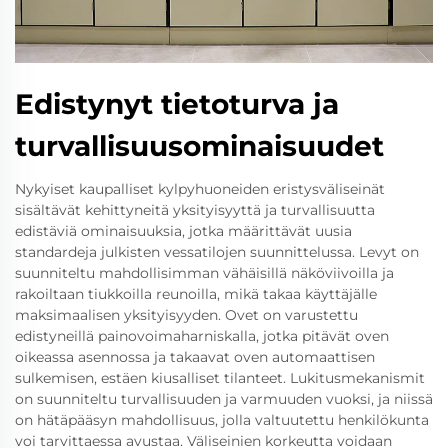
Edistynyt tietoturva ja
turvallisuusominaisuudet
Nykyiset kaupalliset kylpyhuoneiden eristysväliseinät
sisältävät kehittyneitä yksityisyyttä ja turvallisuutta
edistäviä ominaisuuksia, jotka määrittävät uusia
standardeja julkisten vessatilojen suunnittelussa. Levyt on
suunniteltu mahdollisimman vähäisillä näköviivoilla ja
rakoiltaan tiukkoilla reunoilla, mikä takaa käyttäjälle
maksimaalisen yksityisyyden. Ovet on varustettu
edistyneillä painovoimaharniskalla, jotka pitävät oven
oikeassa asennossa ja takaavat oven automaattisen
sulkemisen, estäen kiusalliset tilanteet. Lukitusmekanismit
on suunniteltu turvallisuuden ja varmuuden vuoksi, ja niissä
on hätäpääsyn mahdollisuus, jolla valtuutettu henkilökunta
voi tarvittaessa avustaa. Väliseinien korkeutta voidaan