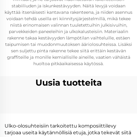
stabiiliuden ja iskunkestävyyden. Näitä levyjä voidaan
käyttää itsenäisesti kantavana rakenteena, ja niiden asennus
voidaan tehdä useilla eri kiinnitysjärjestelmillä, mikä tekee
niistä erinomaisen valinnan tuuletettuihin julkisivuihin,
parvekkeiden paneeleihin ja ulkokalusteisiin. Materiaalin
rakenne takaa kestävyyden lämpötilan vaihteluille, estäen
taipumisen tai muodonmuutoksen ääriolosuhteissa. Lisäksi
sen suljettu pinta rakenne tekee siitä erittäin kestävän
graffiteille ja monille kemiallisille aineille, vaatien vähäistä
huoltoa pitkäaikaisessa käytössä.
Uusia tuotteita
Ulko-olosuhteisiin tarkoitettu komposiittilevy
tarjoaa useita käytännöllisiä etuja, jotka tekevät siitä