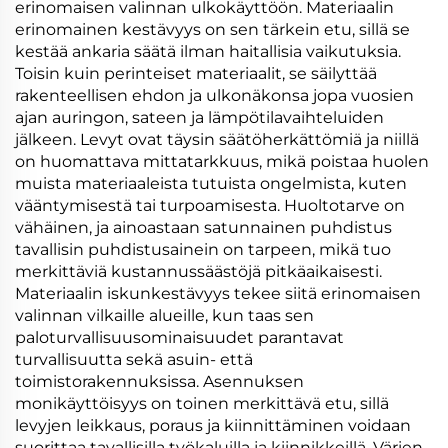
erinomaisen valinnan ulkokäyttöön. Materiaalin
erinomainen kestävyys on sen tärkein etu, sillä se
kestää ankaria säätä ilman haitallisia vaikutuksia.
Toisin kuin perinteiset materiaalit, se säilyttää
rakenteellisen ehdon ja ulkonäkonsa jopa vuosien
ajan auringon, sateen ja lämpötilavaihteluiden
jälkeen. Levyt ovat täysin säätöherkättömiä ja niillä
on huomattava mittatarkkuus, mikä poistaa huolen
muista materiaaleista tutuista ongelmista, kuten
vääntymisestä tai turpoamisesta. Huoltotarve on
vähäinen, ja ainoastaan satunnainen puhdistus
tavallisin puhdistusainein on tarpeen, mikä tuo
merkittäviä kustannussäästöjä pitkäaikaisesti.
Materiaalin iskunkestävyys tekee siitä erinomaisen
valinnan vilkaille alueille, kun taas sen
paloturvallisuusominaisuudet parantavat
turvallisuutta sekä asuin- että
toimistorakennuksissa. Asennuksen
monikäyttöisyys on toinen merkittävä etu, sillä
levyjen leikkaus, poraus ja kiinnittäminen voidaan
suorittaa tavallisilla työkaluilla ja kiinnikkeillä. Värien,