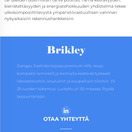
tai useiden uusimisten tarve poistuu. Tämä kestävyyden,
kierrätettävyyden ja energiatehokkuuden yhdistelmä tekee
ulkokomposiittilevystä ympäristövastuullisen valinnan
nykyaikaisiin rakennushankkeisiin.
Jiangsu Jiashida tarjoaa premium HPL-levyt,
kompakti laminetit ja kemialla kestävät työtasot
laboratorioihin, kouluihin ja kaupallisiin tiloihin. Yli
25 vuoden kokemus. Luotettu yli 50 maassa. Pyydä
tarjous tänään.
OTAA YHTEYTTÄ