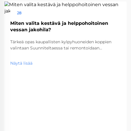
28
Aug
Miten valita kestävä ja helppohoitoinen
vessan jakohila?
Tärkeä opas kaupallisten kylpyhuoneiden koppien
valintaan Suunniteltaessa tai remontoidaan
kaupallista vessatilaa, oikean vessakopin valinta on
kriittinen päätös, joka vaikuttaa sekä
Näytä lisää
toiminnallisuuteen että pitkän aikavälin
huoltokustannuksiin. Nämä keskeiset...