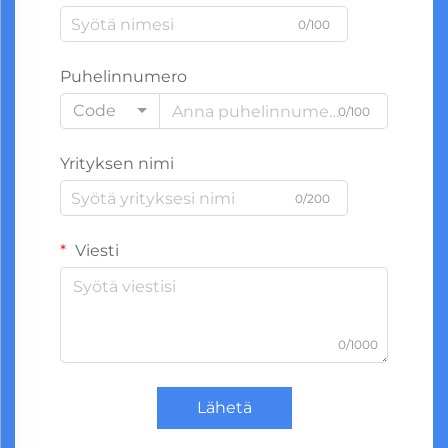
0/100
Puhelinnumero
Code
0/100
Yrityksen nimi
0/200
Viesti
0/1000
Lähetä