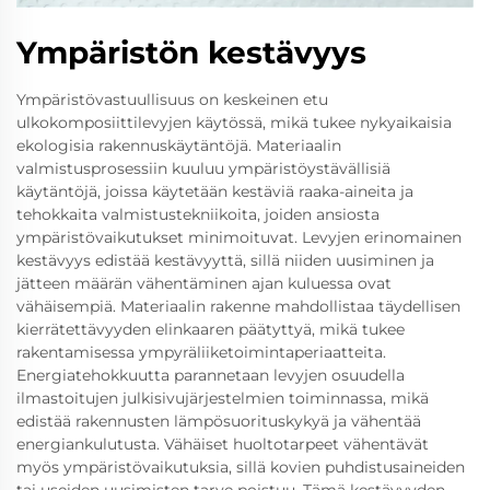
Ympäristön kestävyys
Ympäristövastuullisuus on keskeinen etu
ulkokomposiittilevyjen käytössä, mikä tukee nykyaikaisia
ekologisia rakennuskäytäntöjä. Materiaalin
valmistusprosessiin kuuluu ympäristöystävällisiä
käytäntöjä, joissa käytetään kestäviä raaka-aineita ja
tehokkaita valmistustekniikoita, joiden ansiosta
ympäristövaikutukset minimoituvat. Levyjen erinomainen
kestävyys edistää kestävyyttä, sillä niiden uusiminen ja
jätteen määrän vähentäminen ajan kuluessa ovat
vähäisempiä. Materiaalin rakenne mahdollistaa täydellisen
kierrätettävyyden elinkaaren päätyttyä, mikä tukee
rakentamisessa ympyräliiketoimintaperiaatteita.
Energiatehokkuutta parannetaan levyjen osuudella
ilmastoitujen julkisivujärjestelmien toiminnassa, mikä
edistää rakennusten lämpösuorituskykyä ja vähentää
energiankulutusta. Vähäiset huoltotarpeet vähentävät
myös ympäristövaikutuksia, sillä kovien puhdistusaineiden