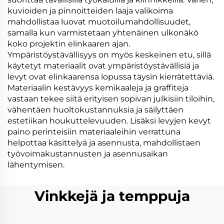
kuvioiden ja pinnoitteiden laaja valikoima
mahdollistaa luovat muotoilumahdollisuudet,
samalla kun varmistetaan yhtenäinen ulkonäkö
koko projektin elinkaaren ajan.
Ympäristöystävällisyys on myös keskeinen etu, sillä
käytetyt materiaalit ovat ympäristöystävällisiä ja
levyt ovat elinkaarensa lopussa täysin kierrätettäviä.
Materiaalin kestävyys kemikaaleja ja graffiteja
vastaan tekee siitä erityisen sopivan julkisiin tiloihin,
vähentäen huoltokustannuksia ja säilyttäen
estetiikan houkuttelevuuden. Lisäksi levyjen kevyt
paino perinteisiin materiaaleihin verrattuna
helpottaa käsittelyä ja asennusta, mahdollistaen
työvoimakustannusten ja asennusaikan
lähentymisen.
Vinkkejä ja temppuja