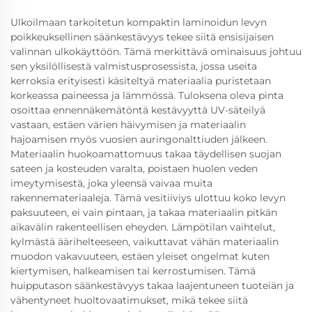
Ulkoilmaan tarkoitetun kompaktin laminoidun levyn
poikkeuksellinen säänkestävyys tekee siitä ensisijaisen
valinnan ulkokäyttöön. Tämä merkittävä ominaisuus johtuu
sen yksilöllisestä valmistusprosessista, jossa useita
kerroksia erityisesti käsiteltyä materiaalia puristetaan
korkeassa paineessa ja lämmössä. Tuloksena oleva pinta
osoittaa ennennäkemätöntä kestävyyttä UV-säteilyä
vastaan, estäen värien häivymisen ja materiaalin
hajoamisen myös vuosien auringonalttiuden jälkeen.
Materiaalin huokoamattomuus takaa täydellisen suojan
sateen ja kosteuden varalta, poistaen huolen veden
imeytymisestä, joka yleensä vaivaa muita
rakennemateriaaleja. Tämä vesitiiviys ulottuu koko levyn
paksuuteen, ei vain pintaan, ja takaa materiaalin pitkän
aikavälin rakenteellisen eheyden. Lämpötilan vaihtelut,
kylmästä äärihelteeseen, vaikuttavat vähän materiaalin
muodon vakavuuteen, estäen yleiset ongelmat kuten
kiertymisen, halkeamisen tai kerrostumisen. Tämä
huipputason säänkestävyys takaa laajentuneen tuoteiän ja
vähentyneet huoltovaatimukset, mikä tekee siitä