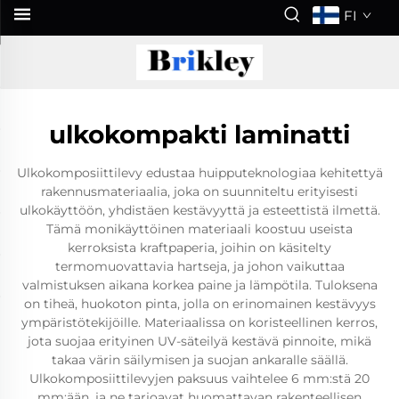
FI
ulkokompakti laminatti
Ulkokomposiittilevy edustaa huipputeknologiaa kehitettyä
rakennusmateriaalia, joka on suunniteltu erityisesti
ulkokäyttöön, yhdistäen kestävyyttä ja esteettistä ilmettä.
Tämä monikäyttöinen materiaali koostuu useista
kerroksista kraftpaperia, joihin on käsitelty
termomuovattavia hartseja, ja johon vaikuttaa
valmistuksen aikana korkea paine ja lämpötila. Tuloksena
on tiheä, huokoton pinta, jolla on erinomainen kestävyys
ympäristötekijöille. Materiaalissa on koristeellinen kerros,
jota suojaa erityinen UV-säteilyä kestävä pinnoite, mikä
takaa värin säilymisen ja suojan ankaralle säällä.
Ulkokomposiittilevyjen paksuus vaihtelee 6 mm:stä 20
mm:ään, ja ne tarjoavat huomattavan rakenteellisen