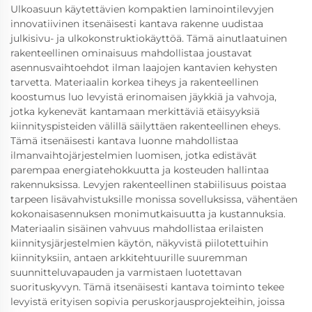
Ulkoasuun käytettävien kompaktien laminointilevyjen
innovatiivinen itsenäisesti kantava rakenne uudistaa
julkisivu- ja ulkokonstruktiokäyttöä. Tämä ainutlaatuinen
rakenteellinen ominaisuus mahdollistaa joustavat
asennusvaihtoehdot ilman laajojen kantavien kehysten
tarvetta. Materiaalin korkea tiheys ja rakenteellinen
koostumus luo levyistä erinomaisen jäykkiä ja vahvoja,
jotka kykenevät kantamaan merkittäviä etäisyyksiä
kiinnityspisteiden välillä säilyttäen rakenteellinen eheys.
Tämä itsenäisesti kantava luonne mahdollistaa
ilmanvaihtojärjestelmien luomisen, jotka edistävät
parempaa energiatehokkuutta ja kosteuden hallintaa
rakennuksissa. Levyjen rakenteellinen stabiilisuus poistaa
tarpeen lisävahvistuksille monissa sovelluksissa, vähentäen
kokonaisasennuksen monimutkaisuutta ja kustannuksia.
Materiaalin sisäinen vahvuus mahdollistaa erilaisten
kiinnitysjärjestelmien käytön, näkyvistä piilotettuihin
kiinnityksiin, antaen arkkitehtuurille suuremman
suunnitteluvapauden ja varmistaen luotettavan
suorituskyvyn. Tämä itsenäisesti kantava toiminto tekee
levyistä erityisen sopivia peruskorjausprojekteihin, joissa