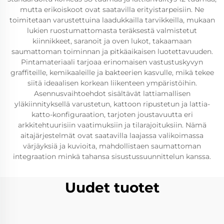
mutta erikoiskoot ovat saatavilla erityistarpeisiin. Ne
toimitetaan varustettuina laadukkailla tarvikkeilla, mukaan
lukien ruostumattomasta teräksestä valmistetut
kiinnikkeet, saranoit ja oven lukot, takaamaan
saumattoman toiminnan ja pitkäaikaisen luotettavuuden.
Pintamateriaali tarjoaa erinomaisen vastustuskyvyn
graffiteille, kemikaaleille ja bakteerien kasvulle, mikä tekee
siitä ideaalisen korkean liikenteen ympäristöihin.
Asennusvaihtoehdot sisältävät lattiamallisen
yläkiinnityksellä varustetun, kattoon ripustetun ja lattia-
katto-konfiguraation, tarjoten joustavuutta eri
arkkitehtuurisiin vaatimuksiin ja tilarajoituksiin. Nämä
aitajärjestelmät ovat saatavilla laajassa valikoimassa
värjäyksiä ja kuvioita, mahdollistaen saumattoman
integraation minkä tahansa sisustussuunnittelun kanssa.
Uudet tuotet