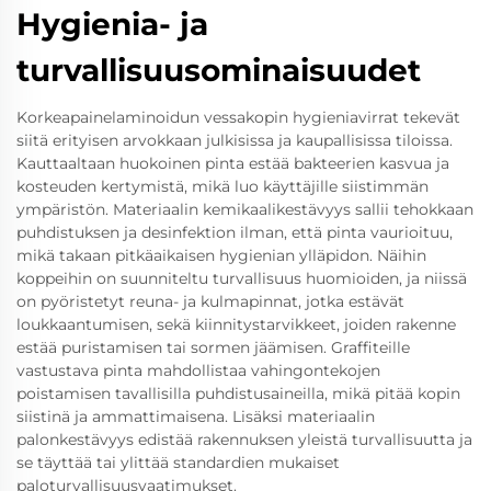
Hygienia- ja
turvallisuusominaisuudet
Korkeapainelaminoidun vessakopin hygieniavirrat tekevät
siitä erityisen arvokkaan julkisissa ja kaupallisissa tiloissa.
Kauttaaltaan huokoinen pinta estää bakteerien kasvua ja
kosteuden kertymistä, mikä luo käyttäjille siistimmän
ympäristön. Materiaalin kemikaalikestävyys sallii tehokkaan
puhdistuksen ja desinfektion ilman, että pinta vaurioituu,
mikä takaan pitkäaikaisen hygienian ylläpidon. Näihin
koppeihin on suunniteltu turvallisuus huomioiden, ja niissä
on pyöristetyt reuna- ja kulmapinnat, jotka estävät
loukkaantumisen, sekä kiinnitystarvikkeet, joiden rakenne
estää puristamisen tai sormen jäämisen. Graffiteille
vastustava pinta mahdollistaa vahingontekojen
poistamisen tavallisilla puhdistusaineilla, mikä pitää kopin
siistinä ja ammattimaisena. Lisäksi materiaalin
palonkestävyys edistää rakennuksen yleistä turvallisuutta ja
se täyttää tai ylittää standardien mukaiset
paloturvallisuusvaatimukset.