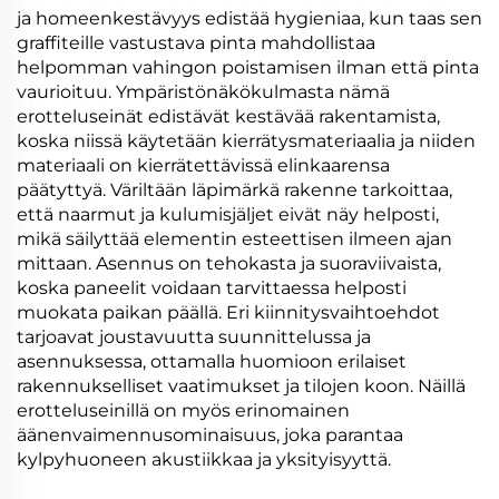
ja homeenkestävyys edistää hygieniaa, kun taas sen
graffiteille vastustava pinta mahdollistaa
helpomman vahingon poistamisen ilman että pinta
vaurioituu. Ympäristönäkökulmasta nämä
erotteluseinät edistävät kestävää rakentamista,
koska niissä käytetään kierrätysmateriaalia ja niiden
materiaali on kierrätettävissä elinkaarensa
päätyttyä. Väriltään läpimärkä rakenne tarkoittaa,
että naarmut ja kulumisjäljet eivät näy helposti,
mikä säilyttää elementin esteettisen ilmeen ajan
mittaan. Asennus on tehokasta ja suoraviivaista,
koska paneelit voidaan tarvittaessa helposti
muokata paikan päällä. Eri kiinnitysvaihtoehdot
tarjoavat joustavuutta suunnittelussa ja
asennuksessa, ottamalla huomioon erilaiset
rakennukselliset vaatimukset ja tilojen koon. Näillä
erotteluseinillä on myös erinomainen
äänenvaimennusominaisuus, joka parantaa
kylpyhuoneen akustiikkaa ja yksityisyyttä.