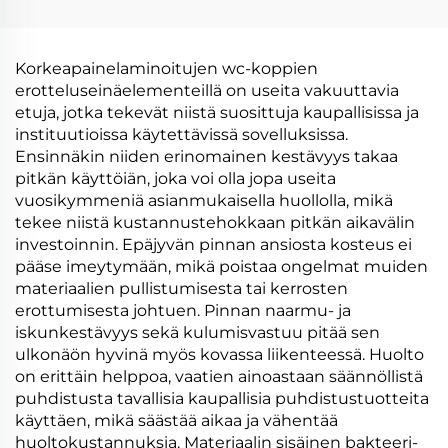
Korkeapainelaminoitujen wc-koppien
erotteluseinäelementeillä on useita vakuuttavia
etuja, jotka tekevät niistä suosittuja kaupallisissa ja
instituutioissa käytettävissä sovelluksissa.
Ensinnäkin niiden erinomainen kestävyys takaa
pitkän käyttöiän, joka voi olla jopa useita
vuosikymmeniä asianmukaisella huollolla, mikä
tekee niistä kustannustehokkaan pitkän aikavälin
investoinnin. Epäjyvän pinnan ansiosta kosteus ei
pääse imeytymään, mikä poistaa ongelmat muiden
materiaalien pullistumisesta tai kerrosten
erottumisesta johtuen. Pinnan naarmu- ja
iskunkestävyys sekä kulumisvastuu pitää sen
ulkonäön hyvinä myös kovassa liikenteessä. Huolto
on erittäin helppoa, vaatien ainoastaan säännöllistä
puhdistusta tavallisia kaupallisia puhdistustuotteita
käyttäen, mikä säästää aikaa ja vähentää
huoltokustannuksia. Materiaalin sisäinen bakteeri-