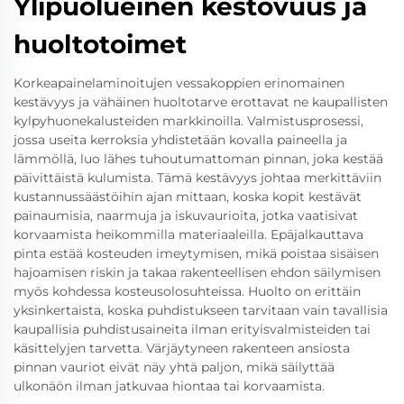
Ylipuolueinen kestovuus ja
huoltotoimet
Korkeapainelaminoitujen vessakoppien erinomainen
kestävyys ja vähäinen huoltotarve erottavat ne kaupallisten
kylpyhuonekalusteiden markkinoilla. Valmistusprosessi,
jossa useita kerroksia yhdistetään kovalla paineella ja
lämmöllä, luo lähes tuhoutumattoman pinnan, joka kestää
päivittäistä kulumista. Tämä kestävyys johtaa merkittäviin
kustannussäästöihin ajan mittaan, koska kopit kestävät
painaumisia, naarmuja ja iskuvaurioita, jotka vaatisivat
korvaamista heikommilla materiaaleilla. Epäjalkauttava
pinta estää kosteuden imeytymisen, mikä poistaa sisäisen
hajoamisen riskin ja takaa rakenteellisen ehdon säilymisen
myös kohdessa kosteusolosuhteissa. Huolto on erittäin
yksinkertaista, koska puhdistukseen tarvitaan vain tavallisia
kaupallisia puhdistusaineita ilman erityisvalmisteiden tai
käsittelyjen tarvetta. Värjäytyneen rakenteen ansiosta
pinnan vauriot eivät näy yhtä paljon, mikä säilyttää
ulkonäön ilman jatkuvaa hiontaa tai korvaamista.