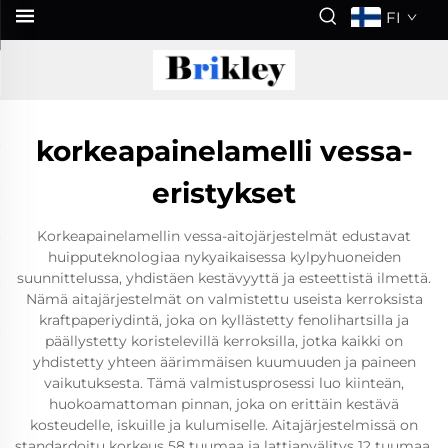
FI
korkeapainelamelli vessa-
eristykset
Korkeapainelamellin vessa-aitojärjestelmät edustavat
huipputeknologiaa nykyaikaisessa kylpyhuoneiden
suunnittelussa, yhdistäen kestävyyttä ja esteettistä ilmettä.
Nämä aitajärjestelmät on valmistettu useista kerroksista
kraftpaperiydintä, joka on kyllästetty fenolihartsilla ja
päällystetty koristelevillä kerroksilla, jotka kaikki on
yhdistetty yhteen äärimmäisen kuumuuden ja paineen
vaikutuksesta. Tämä valmistusprosessi luo kiinteän,
huokoamattoman pinnan, joka on erittäin kestävä
kosteudelle, iskuille ja kulumiselle. Aitajärjestelmissä on
standardoitu korkeus 58 tuumaa ja lattianvälitys 12 tuumaa,