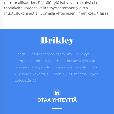
toiminnallisuuden. Räätälöityjä kahvavalmistuksia ja
tarvikkeita voidaan valita täydentämään yleistä
muotoilukonseptia, luomalla yhtenäisen ilman koko tilassa.
Jiangsu Jiashida tarjoaa premium HPL-levyt,
kompakti laminetit ja kemialla kestävät työtasot
laboratorioihin, kouluihin ja kaupallisiin tiloihin. Yli
25 vuoden kokemus. Luotettu yli 50 maassa. Pyydä
tarjous tänään.
OTAA YHTEYTTÄ