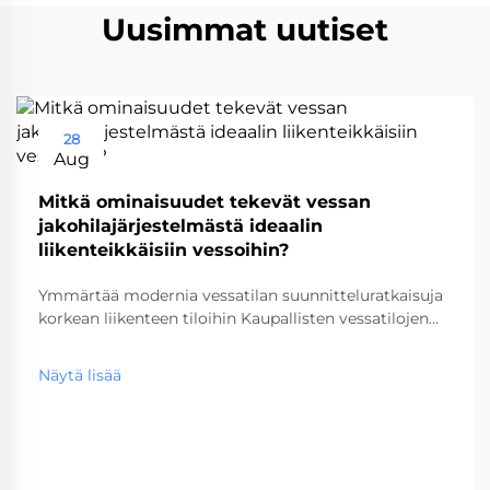
Uusimmat uutiset
28
Aug
Mitkä ominaisuudet tekevät vessan
jakohilajärjestelmästä ideaalin
liikenteikkäisiin vessoihin?
Ymmärtää modernia vessatilan suunnitteluratkaisuja
korkean liikenteen tiloihin Kaupallisten vessatilojen
suunnittelu on kehittynyt merkittävästi vuosien
varrella, ja vessakoppijärjestelmät ovat nousseet
Näytä lisää
tärkeäksi komponentiksi korkean liikenteen tiloissa.
Lentokentistä alkaen...