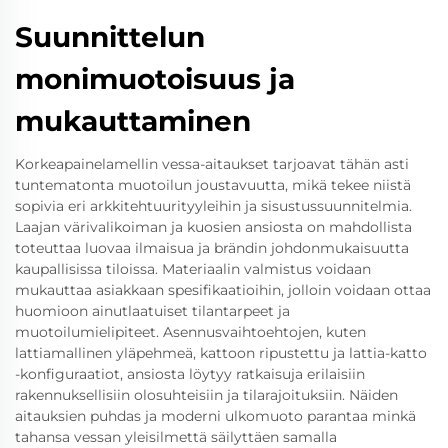
Suunnittelun
monimuotoisuus ja
mukauttaminen
Korkeapainelamellin vessa-aitaukset tarjoavat tähän asti
tuntematonta muotoilun joustavuutta, mikä tekee niistä
sopivia eri arkkitehtuurityyleihin ja sisustussuunnitelmia.
Laajan värivalikoiman ja kuosien ansiosta on mahdollista
toteuttaa luovaa ilmaisua ja brändin johdonmukaisuutta
kaupallisissa tiloissa. Materiaalin valmistus voidaan
mukauttaa asiakkaan spesifikaatioihin, jolloin voidaan ottaa
huomioon ainutlaatuiset tilantarpeet ja
muotoilumielipiteet. Asennusvaihtoehtojen, kuten
lattiamallinen yläpehmeä, kattoon ripustettu ja lattia-katto
-konfiguraatiot, ansiosta löytyy ratkaisuja erilaisiin
rakennuksellisiin olosuhteisiin ja tilarajoituksiin. Näiden
aitauksien puhdas ja moderni ulkomuoto parantaa minkä
tahansa vessan yleisilmettä säilyttäen samalla