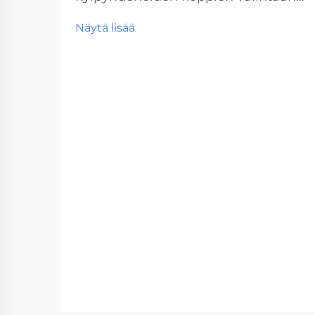
Suunniteltaessa tai remontoidaan
Näytä lisää
kaupallista vessatilaa, oikean
vessakopin valinta on kriittinen
päätös, joka vaikuttaa sekä
toiminnallisuuteen että pitkän
aikavälin huoltokustannuksiin.
Nämä keskeiset...