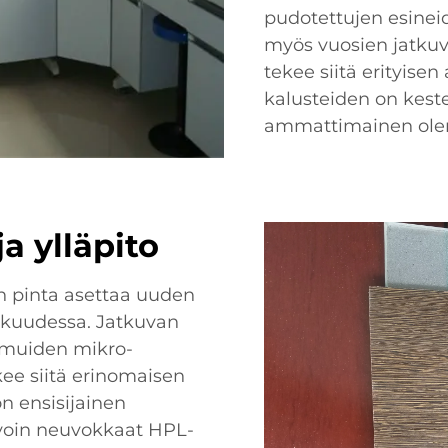
pudotettujen esineid
myös vuosien jatkuv
tekee siitä erityisen
kalusteiden on keste
ammattimainen ole
a ylläpito
n pinta asettaa uuden
kkuudessa. Jatkuvan
 muiden mikro-
ee siitä erinomaisen
n ensisijainen
avoin neuvokkaat HPL-