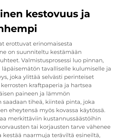
einen kestovuus ja
anhempi
t erottuvat erinomaisesta
 ne on suunniteltu kestämään
uhteet. Valmistusprosessi luo pinnan,
läpäisemätön tavalliselle kulumiselle ja
ys, joka ylittää selvästi perinteiset
 kerrosten kraftpaperia ja hartsea
äisen paineen ja lämmön
n saadaan tiheä, kiinteä pinta, joka
lisen eheytensä myös kovassa käytössä.
aa merkittäviin kustannussäästöihin
ä korvausten tai korjausten tarve vähenee
 kestää naarmuja teräviltä esineiltä,