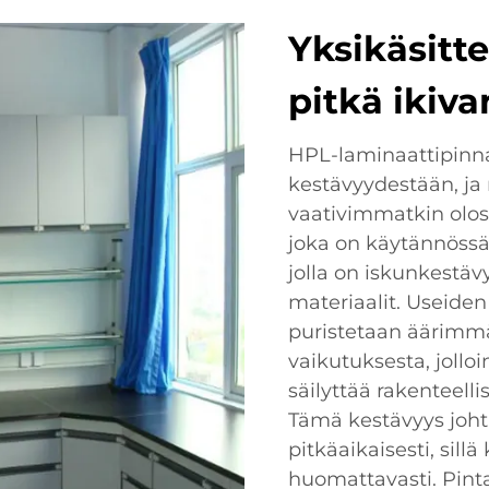
Yksikäsitt
pitkä ikiv
HPL-laminaattipinna
kestävyydestään, ja
vaativimmatkin olos
joka on käytännössä 
jolla on iskunkestävy
materiaalit. Useiden
puristetaan äärimm
vaikutuksesta, jolloi
säilyttää rakenteel
Tämä kestävyys joht
pitkäaikaisesti, sill
huomattavasti. Pinta