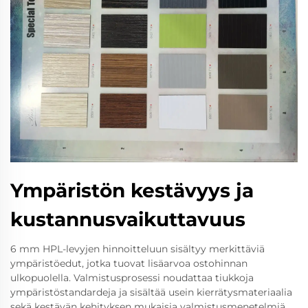
Ympäristön kestävyys ja
kustannusvaikuttavuus
6 mm HPL-levyjen hinnoitteluun sisältyy merkittäviä
ympäristöedut, jotka tuovat lisäarvoa ostohinnan
ulkopuolella. Valmistusprosessi noudattaa tiukkoja
ympäristöstandardeja ja sisältää usein kierrätysmateriaalia
sekä kestävän kehityksen mukaisia valmistusmenetelmiä.