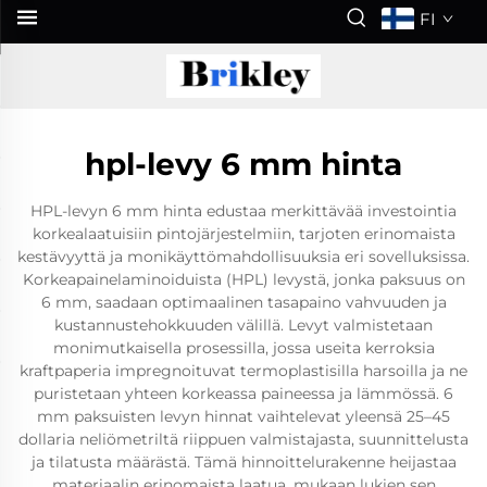
FI
hpl-levy 6 mm hinta
HPL-levyn 6 mm hinta edustaa merkittävää investointia
korkealaatuisiin pintojärjestelmiin, tarjoten erinomaista
kestävyyttä ja monikäyttömahdollisuuksia eri sovelluksissa.
Korkeapainelaminoiduista (HPL) levystä, jonka paksuus on
6 mm, saadaan optimaalinen tasapaino vahvuuden ja
kustannustehokkuuden välillä. Levyt valmistetaan
monimutkaisella prosessilla, jossa useita kerroksia
kraftpaperia impregnoituvat termoplastisilla harsoilla ja ne
puristetaan yhteen korkeassa paineessa ja lämmössä. 6
mm paksuisten levyn hinnat vaihtelevat yleensä 25–45
dollaria neliömetriltä riippuen valmistajasta, suunnittelusta
ja tilatusta määrästä. Tämä hinnoittelurakenne heijastaa
materiaalin erinomaista laatua, mukaan lukien sen