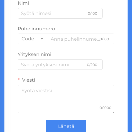
Nimi
0/100
Puhelinnumero
Code
0/100
Yrityksen nimi
0/200
Viesti
0/1000
Lähetä