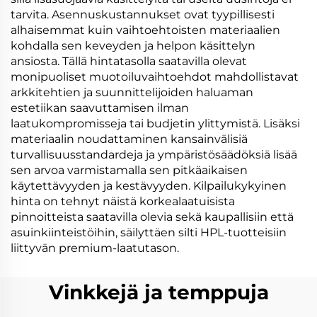
tarvita. Asennuskustannukset ovat tyypillisesti
alhaisemmat kuin vaihtoehtoisten materiaalien
kohdalla sen keveyden ja helpon käsittelyn
ansiosta. Tällä hintatasolla saatavilla olevat
monipuoliset muotoiluvaihtoehdot mahdollistavat
arkkitehtien ja suunnittelijoiden haluaman
estetiikan saavuttamisen ilman
laatukompromisseja tai budjetin ylittymistä. Lisäksi
materiaalin noudattaminen kansainvälisiä
turvallisuusstandardeja ja ympäristösäädöksiä lisää
sen arvoa varmistamalla sen pitkäaikaisen
käytettävyyden ja kestävyyden. Kilpailukykyinen
hinta on tehnyt näistä korkealaatuisista
pinnoitteista saatavilla olevia sekä kaupallisiin että
asuinkiinteistöihin, säilyttäen silti HPL-tuotteisiin
liittyvän premium-laatutason.
Vinkkejä ja temppuja