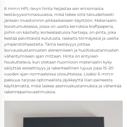
6 mm:n HPL-levyn hinta heijastaa sen erinomaisia
kestävyysominaisuuksia, mikä tekee siitä taloudellisesti
järkeän investoinnin pitkäaikaiseen käyttöön. Materiaalin
koostumuksessa, jossa on useita kerroksia kraftpaperia,
joihin on käsitelty korkealaatuisia hartseja, on pinta, joka
kestää päivittäistä kulutusta, raskaita törmäyksiä ja useita
ympäristöhaasteita. Tämä kestävyys johtaa
korvauskustannusten alenemiseen ja huoltokustannusten
vähentymiseen ajan mittaan. Hinta on erityisen
houkutteleva, kun otetaan huomioon materiaalin kyky
säilyttää esteettisyys ja rakenteellinen lujuus jopa 15–20
vuoden ajan normaaleissa olosuhteissa. Lisäksi 6 mm:n
paksuus tarjoaa optimaalista jäykkeyttä liian paineesta
käyttämättä, mikä laskee asennuskustannuksia ja vähentää
rakennepainovaatimuksia.