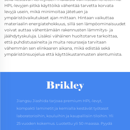
HPL-levyjen pitkä käyttöikä vähentää tarvetta korvata
levyjä usein, mikä minimoitaa jätetuen ja
ympäristövaikutukset ajan mittaan. Hintaan vaikuttaa
materiaalin energiatehokkuus, sillä sen lämpöominaisuudet
voivat auttaa vähentämään rakennusten lämmitys- ja
jäähdytyskuluja. Lisäksi vähäinen huoltotarve tarkoittaa,
että puhdistusaineita ja muita resursseja tarvitaan
vähemmän sen elinkaaren aikana, mikä edistää sekä
ympäristönsuojelua että käyttökustannusten alentumista.
Jiangsu Jiashida tarjoaa premium HPL-levyt,
kompakti laminetit ja kemialla kestävät työtasot
laboratorioihin, kouluihin ja kaupallisiin tiloihin. Yli
25 vuoden kokemus. Luotettu yli 50 maassa. Pyydä