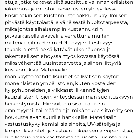
etuja, jotka tekevät siitä suosittua valinnan erilaisten
rakennus- ja muotoilusovellusten yhteydessä.
Ensinnäkin sen kustannustehokkuus käy ilmi sen
pitkästä käyttöiästä ja vähäisestä huoltotarpeesta,
mikä johtaa alhaisempiin kustannuksiin
pitkäaikaisella aikavälillä verrattuna muihin
materiaaleihin. 6 mm HPL-levyjen kestävyys
takaakin, että ne säilyttävät ulkonäkonsa ja
rakenteellisen ehdyssä myös kovassa käytössä,
mikä vähentää uusintatarvetta ja siihen liittyviä
kustannuksia. Materiaalin
monikäyttömahdollisuudet sallivat sen käytön
monenlaisten ympäristöjen, kuten kosteiden
kylpyhuoneiden ja vilkkaasti liikennöityjen
kaupallisten tilojen, yhteydessä ilman suorituskyvyn
heikentymistä. Hinnoittelu sisältää usein
eränmyynti- tai määräaleja, mikä tekee siitä erityisen
houkuttelevan suurille hankkeille. Materiaalin
vastustuskyky kemiallisia aineita, UV-säteilyä ja
lämpötilavaihteluja vastaan tukee sen arvoperustaa,
sillä lisäsuojaavia käsittelyitä tai useita uusintoja ei