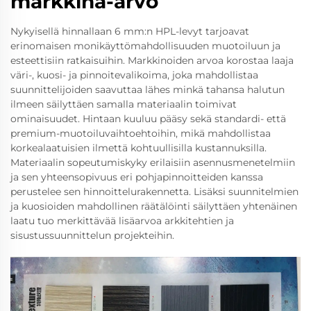
markkina-arvo
Nykyisellä hinnallaan 6 mm:n HPL-levyt tarjoavat
erinomaisen monikäyttömahdollisuuden muotoiluun ja
esteettisiin ratkaisuihin. Markkinoiden arvoa korostaa laaja
väri-, kuosi- ja pinnoitevalikoima, joka mahdollistaa
suunnittelijoiden saavuttaa lähes minkä tahansa halutun
ilmeen säilyttäen samalla materiaalin toimivat
ominaisuudet. Hintaan kuuluu pääsy sekä standardi- että
premium-muotoiluvaihtoehtoihin, mikä mahdollistaa
korkealaatuisien ilmettä kohtuullisilla kustannuksilla.
Materiaalin sopeutumiskyky erilaisiin asennusmenetelmiin
ja sen yhteensopivuus eri pohjapinnoitteiden kanssa
perustelee sen hinnoittelurakennetta. Lisäksi suunnitelmien
ja kuosioiden mahdollinen räätälöinti säilyttäen yhtenäinen
laatu tuo merkittävää lisäarvoa arkkitehtien ja
sisustussuunnittelun projekteihin.