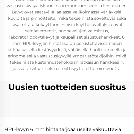
vastustuskykyä iskuun, naarmuuntumiseen ja kosteuteen.
Levyt ovat saatavilla laajassa valikoimassa värjäyksiä,
kuvioita ja pinnoitteita, mikä tekee niistä soveltuvia sekä
sisä- että ulkokäyttöön. Yleisiä käyttösovelluksia ovat
seinäelementit, huonekalujen valmistus,
laboratoriopöytälevyt ja kaupalliset sisustushankkeet. 6
mm HPL-levyjen hintataso on perusteltavissa niiden
pitkäaikaisella kestävyydellä, vähäisellä huoltotarpeella ja
erinomaisella vastustuskyvyllä ympäristötekijöihin, mikä
tekee niistä kustannustehokkaan ratkaisun hankkeisiin,
joissa tarvitaan sekä esteettisyyttä että toimivuutta.
Uusien tuotteiden suositus
HPL-levyn 6 mm hinta tarjoaa useita vakuuttavia