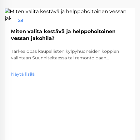
28
Aug
Miten valita kestävä ja helppohoitoinen
vessan jakohila?
Tärkeä opas kaupallisten kylpyhuoneiden koppien
valintaan Suunniteltaessa tai remontoidaan
kaupallista vessatilaa, oikean vessakopin valinta on
kriittinen päätös, joka vaikuttaa sekä
Näytä lisää
toiminnallisuuteen että pitkän aikavälin
huoltokustannuksiin. Nämä keskeiset...