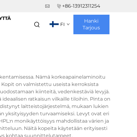
+86-13912311254
YTTÄ
Hanki
FI
Tarjous
rakentamisessa. Nämä korkeapainelaminoitu
 Kopit on valmistettu useista kerroksista
 muodostamaan kiinteitä, vedenkestäviä levyjä.
deaalisen ratkaisun vilkaille tiloihin. Pinta on
istynyt laitteistojärjestelmä, mukaan lukien
jän yksityisyyden turvaamiseksi. Levyt ovat eri
n. HPL:n monikäyttöisyys mahdollistaa värien ja
teluun. Näitä kopeita käytetään erityisesti
tävyys kohtaa suunnittelutarpeet.