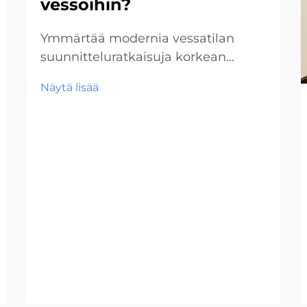
vessoihin?
Ymmärtää modernia vessatilan
suunnitteluratkaisuja korkean
liikenteen tiloihin Kaupallisten
Näytä lisää
vessatilojen suunnittelu on
kehittynyt merkittävästi vuosien
varrella, ja vessakoppijärjestelmät
ovat nousseet tärkeäksi
komponentiksi korkean liikenteen
tiloissa. Lentokentistä alkaen...