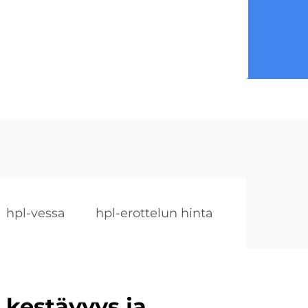
hpl-vessa
hpl-erottelun hinta
kestävyys ja