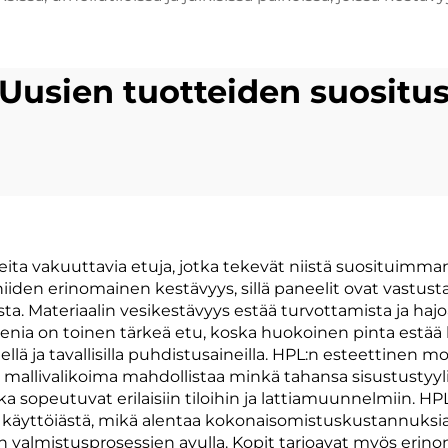
Uusien tuotteiden suositu
ita vakuuttavia etuja, jotka tekevät niistä suosituimman
iiden erinomainen kestävyys, sillä paneelit ovat vastusta
usta. Materiaalin vesikestävyys estää turvottamista ja hajo
gienia on toinen tärkeä etu, koska huokoinen pinta estä
lä ja tavallisilla puhdistusaineilla. HPL:n esteettinen m
 ja mallivalikoima mahdollistaa minkä tahansa sisustus
tka sopeutuvat erilaisiin tiloihin ja lattiamuunnelmiin
tä käyttöiästä, mikä alentaa kokonaisomistuskustannuksi
ten valmistusprosessien avulla. Kopit tarjoavat myös eri