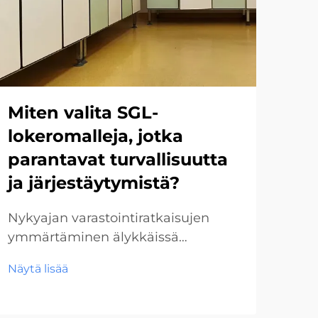
Miten valita SGL-
Mi
lokeromalleja, jotka
HP
parantavat turvallisuutta
lu
ja järjestäytymistä?
vil
til
Nykyajan varastointiratkaisujen
ymmärtäminen älykkäissä
Täyd
lukitusjärjestelmissä
nyky
Näytä lisää
Varastointiratkaisut ovat kehittyneet
liik
Näyt
merkittävästi viime vuosina, jolloin
nope
SGL-suunnittelut ovat