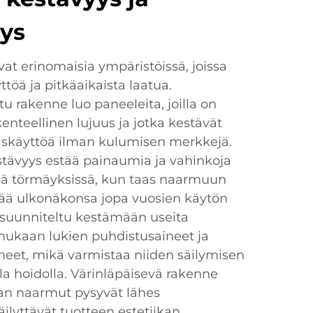
yys
at erinomaisia ympäristöissä, joissa
töä ja pitkäaikaista laatua.
 rakenne luo paneeleita, joilla on
enteellinen lujuus ja jotka kestävät
täiskäyttöä ilman kulumisen merkkejä.
stävyys estää painaumia ja vahinkoja
sä törmäyksissä, kun taas naarmuun
ttää ulkonäkonsa jopa vuosien käytön
n suunniteltu kestämään useita
 mukaan lukien puhdistusaineet ja
ineet, mikä varmistaa niiden säilymisen
la hoidolla. Värinläpäisevä rakenne
nan naarmut pysyvät lähes
ilyttävät tuotteen estetiikan