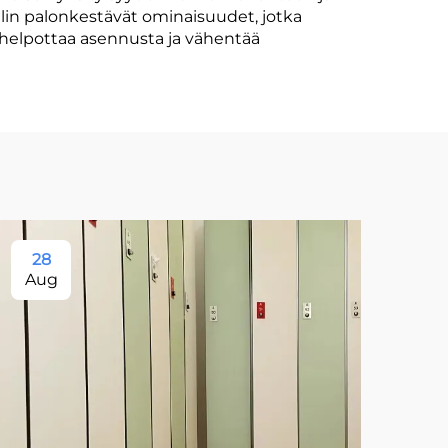
lin palonkestävät ominaisuudet, jotka
 helpottaa asennusta ja vähentää
28
2
Aug
Au