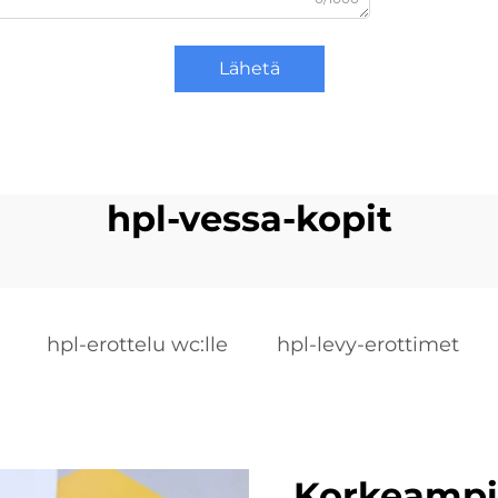
Lähetä
hpl-vessa-kopit
hpl-erottelu wc:lle
hpl-levy-erottimet
Korkeampi 