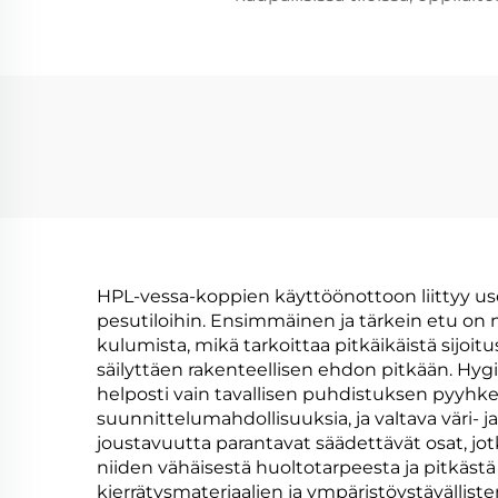
HPL-vessa-koppien käyttöönottoon liittyy use
pesutiloihin. Ensimmäinen ja tärkein etu on n
kulumista, mikä tarkoittaa pitkäikäistä sijoit
säilyttäen rakenteellisen ehdon pitkään. Hy
helposti vain tavallisen puhdistuksen pyyhkeel
suunnittelumahdollisuuksia, ja valtava väri-
joustavuutta parantavat säädettävät osat, jo
niiden vähäisestä huoltotarpeesta ja pitkäs
kierrätysmateriaalien ja ympäristöystävällis