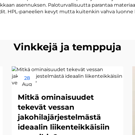
akkaan asennuksen. Paloturvallisuutta parantaa materiaa
rdit. HPL-paneelien kevyt mutta kuitenkin vahva luonne
Vinkkejä ja temppuja
28
Aug
Mitkä ominaisuudet
tekevät vessan
jakohilajärjestelmästä
ideaalin liikenteikkäisiin