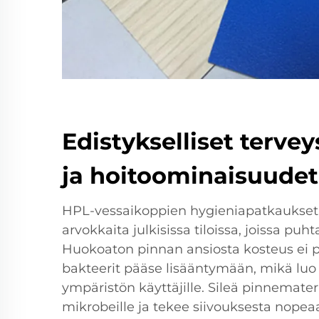
Edistykselliset tervey
ja hoitoominaisuudet
HPL-vessaikoppien hygieniapatkaukset t
arvokkaita julkisissa tiloissa, joissa puh
Huokoaton pinnan ansiosta kosteus ei
bakteerit pääse lisääntymään, mikä l
ympäristön käyttäjille. Sileä pinnemateri
mikrobeille ja tekee siivouksesta nopea