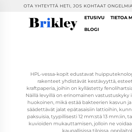
OTA YHTEYTTÄ HETI, JOS KOHTAAT ONGELMIA
ETUSIVU
TIETOA 
BLOGI
HPL-vessa-kopit edustavat huipputeknolog
rakenteet yhdistävät kestävyyttä, esteet
kraftpaperia, joihin on kyllästetty fenolihar
Näillä levyillä on erinomainen vastustuskyky is
huokoinen, mikä estää bakteerien kasvun ja 
säädettävät jalat epätasaisiin lattioihin, kun
paksuisia, tyypillisesti 12 mm:stä 13 mm:iin, 
kuvioiden mukauttamisen, jolloin ne voidaa
kaupallisissa tiloissa, oppilait