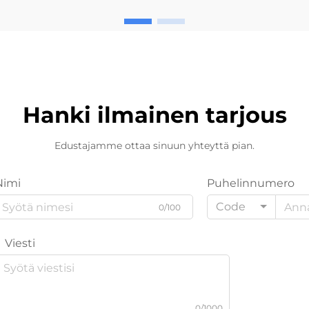
Hanki ilmainen tarjous
Edustajamme ottaa sinuun yhteyttä pian.
Nimi
Puhelinnumero
Code
0/100
Viesti
0/1000