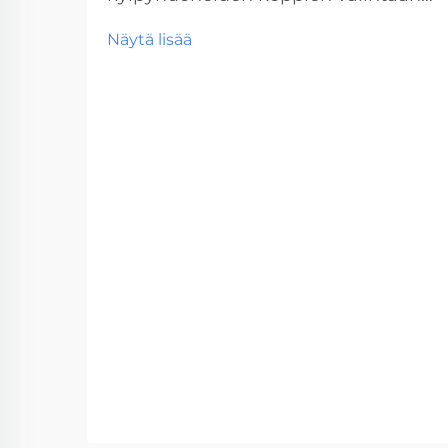
Suunniteltaessa tai remontoidaan
Näytä lisää
kaupallista vessatilaa, oikean
vessakopin valinta on kriittinen
päätös, joka vaikuttaa sekä
toiminnallisuuteen että pitkän
aikavälin huoltokustannuksiin.
Nämä keskeiset...