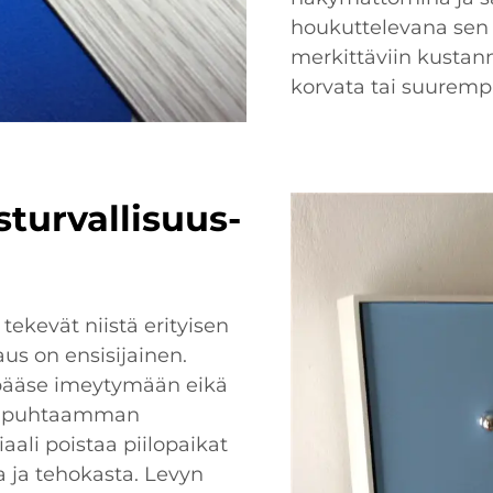
houkuttelevana sen 
merkittäviin kustannu
korvata tai suuremp
sturvallisuus-
ekevät niistä erityisen
taus on ensisijainen.
 pääse imeytymään eikä
uo puhtaamman
aali poistaa piilopaikat
a ja tehokasta. Levyn