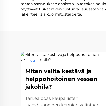
tarkan asennuksen ansiosta, joka takaa naul
täyttävät tiukat rakennusturvallisuusstanda
rakenteellisia kuormitustarpeita.
28
Aug
Miten valita kestävä ja
helppohoitoinen vessan
jakohila?
Tärkeä opas kaupallisten
kylpyhuoneiden koppien valintaan