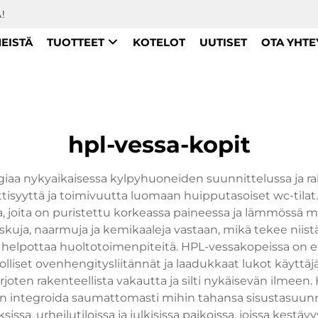
!
MEISTÄ
TUOTTEET
KOTELOT
UUTISET
OTA YHTE
hpl-vessa-kopit
iaa nykyaikaisessa kylpyhuoneiden suunnittelussa ja 
tisyyttä ja toimivuutta luomaan huipputasoiset wc-tilat.
tsia, joita on puristettu korkeassa paineessa ja lämmössä
kuja, naarmuja ja kemikaaleja vastaan, mikä tekee niistä i
helpottaa huoltotoimenpiteitä. HPL-vessakopeissa on ed
nolliset ovenhengitysliitännät ja laadukkaat lukot käyttä
tarjoten rakenteellista vakautta ja silti nykäisevän ilmee
n integroida saumattomasti mihin tahansa sisustasuunnit
oksissa, urheilutiloissa ja julkisissa paikoissa, joissa kes