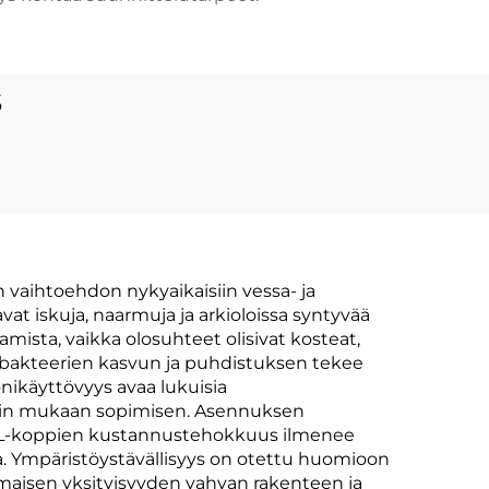
s
 vaihtoehdon nykyaikaisiin vessa- ja
vat iskuja, naarmuja ja arkioloissa syntyvää
amista, vaikka olosuhteet olisivat kosteat,
ä bakteerien kasvun ja puhdistuksen tekee
onikäyttövyys avaa lukuisia
tyylin mukaan sopimisen. Asennuksen
. HPL-koppien kustannustehokkuus ilmenee
a. Ympäristöystävällisyys on otettu huomioon
nomaisen yksityisyyden vahvan rakenteen ja