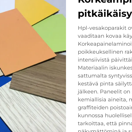
pitkäikäis
Hpl-vesakoparakit ov
vaaditaan kovaa käyt
Korkeapainelaminoitu
poikkeuksellinen rak
intensiivistä päivit
Materiaalin iskunke
sattumalta syntyvis
kestävä pinta säily
jälkeen. Paneelit o
kemiallisia aineita,
graffiteiden poistoa
kunnossa huolellisel
tarkoittaa, että pin
näkymättöminä ja sä