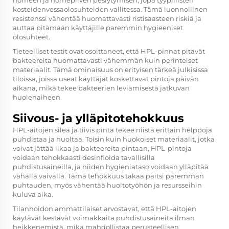
homeen ja homepilven pesiytymisen, jopa tyypillisten
kosteidenvessaolosuhteiden vallitessa. Tämä luonnollinen
resistenssi vähentää huomattavasti ristisaasteen riskiä ja
auttaa pitämään käyttäjille paremmin hygieeniset
olosuhteet.
Tieteelliset testit ovat osoittaneet, että HPL-pinnat pitävät
bakteereita huomattavasti vähemmän kuin perinteiset
materiaalit. Tämä ominaisuus on erityisen tärkeä julkisissa
tiloissa, joissa useat käyttäjät koskettavat pintoja päivän
aikana, mikä tekee bakteerien leviämisestä jatkuvan
huolenaiheen.
Siivous- ja ylläpitotehokkuus
HPL-aitojen sileä ja tiivis pinta tekee niistä erittäin helppoja
puhdistaa ja huoltaa. Toisin kuin huokoiset materiaalit, jotka
voivat jättää likaa ja bakteereita pintaan, HPL-pintoja
voidaan tehokkaasti desinfioida tavallisilla
puhdistusaineilla, ja niiden hygieniataso voidaan ylläpitää
vähällä vaivalla. Tämä tehokkuus takaa paitsi paremman
puhtauden, myös vähentää huoltotyöhön ja resursseihin
kuluva aika.
Tilanhoidon ammattilaiset arvostavat, että HPL-aitojen
käytävät kestävät voimakkaita puhdistusaineita ilman
heikkenemistä, mikä mahdollistaa perusteellisen