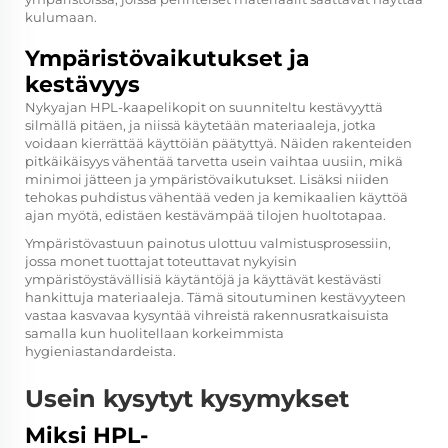
kulumaan.
Ympäristövaikutukset ja
kestävyys
Nykyajan HPL-kaapelikopit on suunniteltu kestävyyttä
silmällä pitäen, ja niissä käytetään materiaaleja, jotka
voidaan kierrättää käyttöiän päätyttyä. Näiden rakenteiden
pitkäikäisyys vähentää tarvetta usein vaihtaa uusiin, mikä
minimoi jätteen ja ympäristövaikutukset. Lisäksi niiden
tehokas puhdistus vähentää veden ja kemikaalien käyttöä
ajan myötä, edistäen kestävämpää tilojen huoltotapaa.
Ympäristövastuun painotus ulottuu valmistusprosessiin,
jossa monet tuottajat toteuttavat nykyisin
ympäristöystävällisiä käytäntöjä ja käyttävät kestävästi
hankittuja materiaaleja. Tämä sitoutuminen kestävyyteen
vastaa kasvavaa kysyntää vihreistä rakennusratkaisuista
samalla kun huolitellaan korkeimmista
hygieniastandardeista.
Usein kysytyt kysymykset
Miksi HPL-