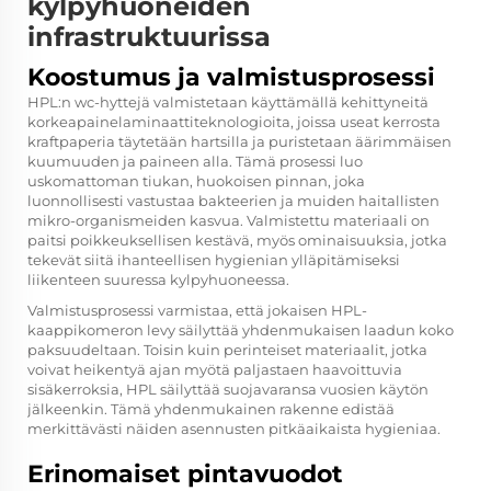
kylpyhuoneiden
infrastruktuurissa
Koostumus ja valmistusprosessi
HPL:n wc-hyttejä valmistetaan käyttämällä kehittyneitä
korkeapainelaminaattiteknologioita, joissa useat kerrosta
kraftpaperia täytetään hartsilla ja puristetaan äärimmäisen
kuumuuden ja paineen alla. Tämä prosessi luo
uskomattoman tiukan, huokoisen pinnan, joka
luonnollisesti vastustaa bakteerien ja muiden haitallisten
mikro-organismeiden kasvua. Valmistettu materiaali on
paitsi poikkeuksellisen kestävä, myös ominaisuuksia, jotka
tekevät siitä ihanteellisen hygienian ylläpitämiseksi
liikenteen suuressa kylpyhuoneessa.
Valmistusprosessi varmistaa, että jokaisen HPL-
kaappikomeron levy säilyttää yhdenmukaisen laadun koko
paksuudeltaan. Toisin kuin perinteiset materiaalit, jotka
voivat heikentyä ajan myötä paljastaen haavoittuvia
sisäkerroksia, HPL säilyttää suojavaransa vuosien käytön
jälkeenkin. Tämä yhdenmukainen rakenne edistää
merkittävästi näiden asennusten pitkäaikaista hygieniaa.
Erinomaiset pintavuodot