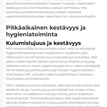
desinfiointitoimenpiteiden tarpeen mukaan. Materiaalin
kestävyys kovia kemikaaleja vastaan varmistaa, että
tavalliset puhdistusmenettelyt voidaan säilyttää
vaarantamatta aitauksen rakenteen tai ulkonäön eheyttä.
Pitkäaikainen kestävyys ja
hygieniatoiminta
Kulumislujuus ja kestävyys
HPL-toiletinaitoja on suunniteltu siten, että ne säilyttävät
hygieniatiheytensä koko laajennetun käyttöiän ajan.
Materiaalin erinomainen kulumiskestävyys tarkoittaa, että
jopa vuosien käytön jälkeen pinta säilyy ehjänä ja tarjoaa
edelleen saman tason hygieniasuojan kuin asennushetkellä.
Tämä kestävyys johtaa jatkuvasti hyvään hygieniatasoon,
mikä tekee HPL-aitoista kustannustehokkaan ratkaisun
tilanhoidon ammattilaisille.
HPL:n kestävä luonne tarkoittaa, että nämä kabinettien osat
kestävät iskuja, naarmuja ja päivittäistä kulumista ilman,
että niihin muodostuisi heikkoja kohtia, joihin bakteerit
voisivat kertyä. Tämä kestävyys takaa, että hygieniatuotteet
säilyvät yhdenmukaisina myös suurella liikenteellä olevissa
ympäristöissä, joissa perinteiset materiaalit saattavat näyttää