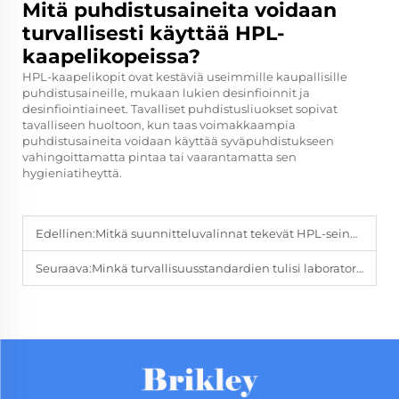
Mitä puhdistusaineita voidaan
turvallisesti käyttää HPL-
kaapelikopeissa?
HPL-kaapelikopit ovat kestäviä useimmille kaupallisille
puhdistusaineille, mukaan lukien desinfioinnit ja
desinfiointiaineet. Tavalliset puhdistusliuokset sopivat
tavalliseen huoltoon, kun taas voimakkaampia
puhdistusaineita voidaan käyttää syväpuhdistukseen
vahingoittamatta pintaa tai vaarantamatta sen
hygieniatiheyttä.
Edellinen:
Mitkä suunnitteluvalinnat tekevät HPL-seinäpaneelista suosittuja sisustuksissa?
Seuraava:
Minkä turvallisuusstandardien tulisi laboratoriopöytien täyttää nykyään?