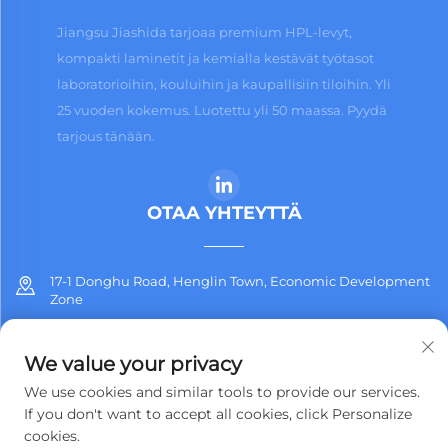
Jiangsu Jiashida tarjoaa premium HPL-levyt,
kompakti laminetit ja kemialla kestävät työtasot
laboratorioihin, kouluihin ja kaupallisiin tiloihin. Yli
25 vuoden kokemus. Luotettu yli 50 maassa. Pyydä
tarjous tänään.
OTAA YHTEYTTÄ
17-1 Donghu Road, Henglin Town, Economic Development
Zone
+86-13912311254
We value your privacy
[email protected]
We use cookies and similar tools to provide our services.
If you don't want to accept all cookies, click Personalize
cookies.