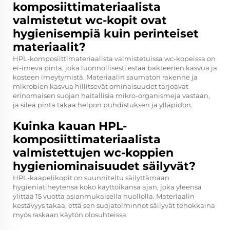
komposiittimateriaalista
valmistetut wc-kopit ovat
hygienisempiä kuin perinteiset
materiaalit?
HPL-komposiittimateriaalista valmistetuissa wc-kopeissa on
ei-imevä pinta, joka luonnollisesti estää bakteerien kasvua ja
kosteen imeytymistä. Materiaalin saumaton rakenne ja
mikrobien kasvua hillitsevät ominaisuudet tarjoavat
erinomaisen suojan haitallisia mikro-organismeja vastaan,
ja sileä pinta takaa helpon puhdistuksen ja ylläpidon.
Kuinka kauan HPL-
komposiittimateriaalista
valmistettujen wc-koppien
hygieniominaisuudet säilyvät?
HPL-kaapelikopit on suunniteltu säilyttämään
hygieniatiheytensä koko käyttöikänsä ajan, joka yleensä
ylittää 15 vuotta asianmukaisella huollolla. Materiaalin
kestävyys takaa, että sen suojatoiminnot säilyvät tehokkaina
myös raskaan käytön olosuhteissa.