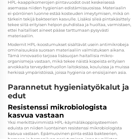
HPL-kaappikomerojen pintavuodot ovat keskeisessä
asemassa niiden hygienian edistämissuosissa. Materiaalin
ei-pörröinen luonne estää kosteuden imeytymisen, mikä on
tärkein tekijä bakteerien kasvulle. Lisäksi sileä pintakäsittely
tekee siitä erityisen helpon puhdistaa ja huoltaa, varmistaen,
ettei haitalliset aineet pääse tarttumaan pysyvästi
materiaaliin.
Modernit HPL-koostumukset sisältävät usein antimikrobeja
ominaisuuksia suoraan materiaaliin valmistuksen aikana.
Tämä innovaatio tarjoaa lisäsuojan haitallisia mikro-
organismeja vastaan, mikä tekee näistä kopeista erityisen
arvokkaita terveydenhuollon laitoksissa, kouluissa ja muissa
herkissä ympäristöissä, joissa hygienia on ensisijainen asia.
Parannetut hygieniatyökalut ja
edut
Resistenssi mikrobiologista
kasvua vastaan
Yksi merkittävimmistä HPL-käymäläkoppisysteemien
eduista on niiden luontainen resistenssi mikrobiologista
kasvua vastaan. Epämuovinen pinta estää bakteerien,