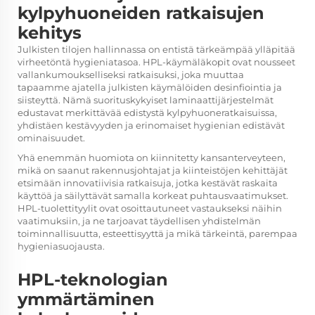
kylpyhuoneiden ratkaisujen
kehitys
Julkisten tilojen hallinnassa on entistä tärkeämpää ylläpitää
virheetöntä hygieniatasoa. HPL-käymäläkopit ovat nousseet
vallankumoukselliseksi ratkaisuksi, joka muuttaa
tapaamme ajatella julkisten käymälöiden desinfiointia ja
siisteyttä. Nämä suorituskykyiset laminaattijärjestelmät
edustavat merkittävää edistystä kylpyhuoneratkaisuissa,
yhdistäen kestävyyden ja erinomaiset hygienian edistävät
ominaisuudet.
Yhä enemmän huomiota on kiinnitetty kansanterveyteen,
mikä on saanut rakennusjohtajat ja kiinteistöjen kehittäjät
etsimään innovatiivisia ratkaisuja, jotka kestävät raskaita
käyttöä ja säilyttävät samalla korkeat puhtausvaatimukset.
HPL-tuolettityylit ovat osoittautuneet vastaukseksi näihin
vaatimuksiin, ja ne tarjoavat täydellisen yhdistelmän
toiminnallisuutta, esteettisyyttä ja mikä tärkeintä, parempaa
hygieniasuojausta.
HPL-teknologian
ymmärtäminen