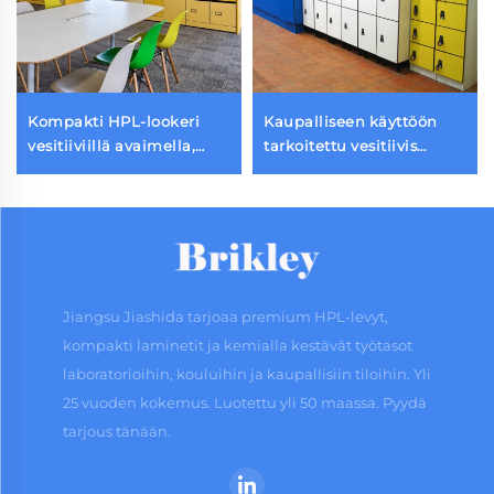
Kompakti HPL-lookeri
Kaupalliseen käyttöön
vesitiiviillä avaimella,
tarkoitettu vesitiivis
sähkökoodilukolla,
kompakti HPL-kaappi
puulokereilla ja
elektronisella
metallilokereilla
yhdistelmäsallocka
varustettuna,
kokoonpanorakenteinen
saliympäristöön
Jiangsu Jiashida tarjoaa premium HPL-levyt,
kompakti laminetit ja kemialla kestävät työtasot
laboratorioihin, kouluihin ja kaupallisiin tiloihin. Yli
25 vuoden kokemus. Luotettu yli 50 maassa. Pyydä
tarjous tänään.