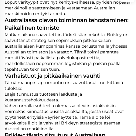
Loput värityypit ovat nyt kehitysvaiheessa, pyrkien nopeaan
markkinoille saattamiseen ja vastaamaan Australian
markkinoiden erityistarpeita.
Australiassa olevan toiminnan tehostaminen:
Paikallinen toimisto
Matkan aikana saavutettiin tärkeä käännekohta: Brikley on
saavuttanut strategisen sopimuksen pitkäaikaisen
australialaisen kumppaninsa kanssa perustamalla yhdessä
Australian toimiston ja varaston. Tämä toimi parantaa
merkittävästi paikallista palvelukapasiteettia,
mahdollistaen nopeamman logistiikan ja paikan päällä
tapahtuvan teknisen tuen.
Varhaistuot ja pitkäaikainen vauhti
Tämä maanpintapromootio on saavuttanut merkittäviä
tuloksia:
Laaja tunnustus tuotteen laadusta ja
kustannustehokkuudesta.
Vahvemmalla suhteella olemassa oleviin asiakkaisiin.
Voimakas kiinnostus uusilta asiakkailta, joista useat ovat
pyytäneet erityisiä väyrienäytteitä. Tämä aloite loi
arvokkaita liidit ja vahvisti Brikleyn strategista asemaa
Australian markkinoilla.
Brikley: täysin sitoutunut Australiaan