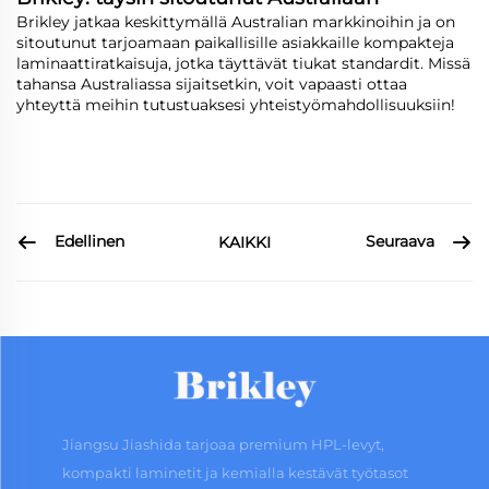
Brikley jatkaa keskittymällä Australian markkinoihin ja on
sitoutunut tarjoamaan paikallisille asiakkaille kompakteja
laminaattiratkaisuja, jotka täyttävät tiukat standardit. Missä
tahansa Australiassa sijaitsetkin, voit vapaasti ottaa
yhteyttä meihin tutustuaksesi yhteistyömahdollisuuksiin!
Edellinen
Seuraava
KAIKKI
Jiangsu Jiashida tarjoaa premium HPL-levyt,
kompakti laminetit ja kemialla kestävät työtasot