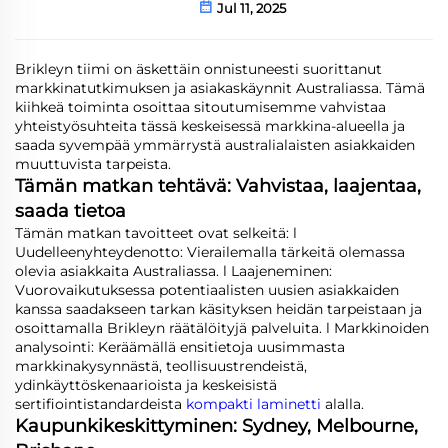
Jul 11, 2025
Brikleyn tiimi on äskettäin onnistuneesti suorittanut
markkinatutkimuksen ja asiakaskäynnit Australiassa. Tämä
kiihkeä toiminta osoittaa sitoutumisemme vahvistaa
yhteistyösuhteita tässä keskeisessä markkina-alueella ja
saada syvempää ymmärrystä australialaisten asiakkaiden
muuttuvista tarpeista.
Tämän matkan tehtävä: Vahvistaa, laajentaa,
saada tietoa
Tämän matkan tavoitteet ovat selkeitä: l
Uudelleenyhteydenotto: Vierailemalla tärkeitä olemassa
olevia asiakkaita Australiassa. l Laajeneminen:
Vuorovaikutuksessa potentiaalisten uusien asiakkaiden
kanssa saadakseen tarkan käsityksen heidän tarpeistaan ja
osoittamalla Brikleyn räätälöityjä palveluita. l Markkinoiden
analysointi: Keräämällä ensitietoja uusimmasta
markkinakysynnästä, teollisuustrendeistä,
ydinkäyttöskenaarioista ja keskeisistä
sertifiointistandardeista
kompakti laminetti
alalla.
Kaupunkikeskittyminen: Sydney, Melbourne,