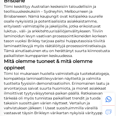
Brisbane
Tiimi keskittyy Australian keskeisiin taloudellisiin ja
teollisuuskeskuksiin – Sydneyhin, Melbourneen ja
Brisbaneeen. Nämä kaupungit ovat kotipaikka suurelle
osalle nykyisistä ja potentiaalisista asiakkaistamme,
erityisesti valmistajille ja jakelijoille, jotka erikoistuvat
lukitus-, väli- ja arkkitehtuurisäiliöjenvälitykseen. Tiiviin
laminoidun levyn vaativan prosessointikoneiden korkean
tason vuoksi Brikley tarjoaa paitsi huipputasoisia tiiviitä
laminaattilevyjä myös räätälöityjä prosessointiratkaisuja.
Tämä ainutlaatuinen etu on herättänyt suurta kiinnostusta
paikallisten kumppanien keskuudessa.
Mitä olemme tuoneet & mitä olemme
oppineet
Tiimi toi mukanaan huolella valmisteltuja tuotekatalogeja,
kompakteja laminaattilevyvärien näytteitä ja valmiita
tuotteita fyysisiin demonstraatioihin. Erinomainen laatu ja
arvontarjous saivat suurta huomiota, ja monet asiakkaat
ilmoittivat tyytyväisyytensä paikan päällä. Ratkaisevan
tärkeää oli myös tunnistaa paikalliset trendit ja tuoda
takaisin suosittujen värien näytteet. Vertailun ja
vahvistuksen jälkeen: l Useat suosituimmilla väreillä
vastaavat täysin Brikleyn värikartan nykyisiä värityyppejä. l