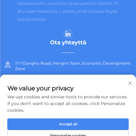
laboratorioihin, kouluihin ja kaupallisiin tiloihin. Yli
25 vuoden kokemus. Luotettu yli 50 maassa. Pyydä
tarjous tänään.
Ota yhteyttä
17-1 Donghu Road, Henglin Town, Economic Development
Zone
+86-13912311254
We value your privacy
[email protected]
We use cookies and similar tools to provide our services.
If you don't want to accept all cookies, click Personalize
cookies.
Tekijänoikeus © 2026 Jiangsu Jiashida Decorative Materials Co.,Ltd.
Accept all
Kaikki oikeudet pidätetään.
Tietosuojakäytäntö
Personalize cookies