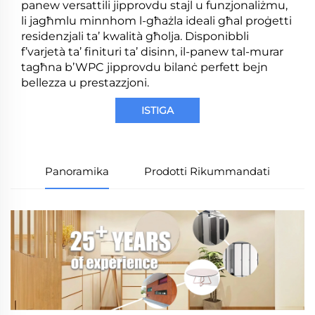
panew versattili jipprovdu stajl u funzjonaliżmu,
li jagħmlu minnhom l-għażla ideali għal proġetti
residenzjali ta’ kwalità għolja. Disponibbli
f’varjetà ta’ finituri ta’ disinn, il-panew tal-murar
tagħna b’WPC jipprovdu bilanċ perfett bejn
bellezza u prestazzjoni.
ISTIGA
Panoramika
Prodotti Rikummandati