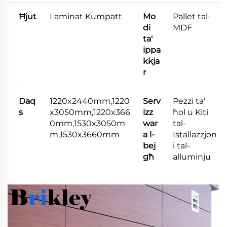
Ħjut
Laminat Kumpatt
Mo
Pallet tal-
di
MDF
ta'
ippa
kkja
r
Daq
1220x2440mm,1220
Serv
Pezzi ta'
s
x3050mm,1220x366
izz
ħol u Kiti
0mm,1530x3050m
war
tal-
m,1530x3660mm
a l-
Istallazzjon
bej
i tal-
għ
alluminju