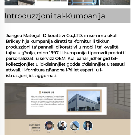
Introduzzjoni tal-Kumpanija
Jiangsu Materjali Dikorattivi Co.,LTD. imsemmu ukoll 
Brikley hija kumpanija diretti tal-fornitur li tikkun 
produzzjoni ta' pannelli dikorattivi u mobili ta' kwalità 
tajba u għolja, minn 1997. Il-kumpanija tipprovdi prodotti 
personalizzati u servizz OEM. Kull xahar jidher ġid bil-
kollezzjonijiet u id-disinnijiet ġodda b'disinnijiet u tessuti 
attwali. Il-fornitura għandha l-ħiliet esperti u l-
istruzzjonijiet aġġornati. 