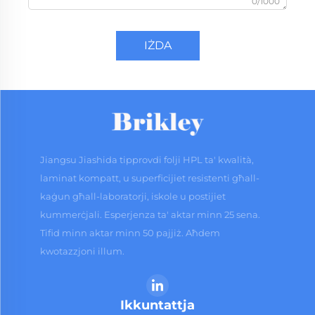
0/1000
IŻDA
Jiangsu Jiashida tipprovdi folji HPL ta' kwalità,
laminat kompatt, u superficijiet resistenti għall-
kaġun għall-laboratorji, iskole u postijiet
kummerċjali. Esperjenza ta' aktar minn 25 sena.
Tifid minn aktar minn 50 pajjiż. Aħdem
kwotazzjoni illum.
Ikkuntattja