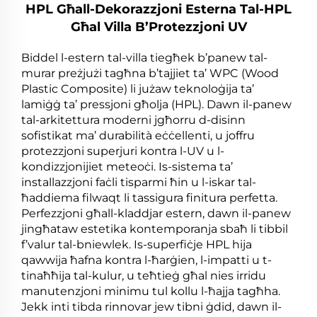
HPL Għall-Dekorazzjoni Esterna Tal-HPL
Għal Villa B’Protezzjoni UV
Biddel l-estern tal-villa tiegħek b’panew tal-
murar preżjużi tagħna b’tajjiet ta’ WPC (Wood
Plastic Composite) li jużaw teknoloġija ta’
lamiġġ ta’ pressjoni għolja (HPL). Dawn il-panew
tal-arkitettura moderni jgħorru d-disinn
sofistikat ma’ durabilità eċċellenti, u joffru
protezzjoni superjuri kontra l-UV u l-
kondizzjonijiet meteoċi. Is-sistema ta’
installazzjoni faċli tisparmi ħin u l-iskar tal-
ħaddiema filwaqt li tassigura finitura perfetta.
Perfezzjoni għall-kladdjar estern, dawn il-panew
jingħataw estetika kontemporanja sbaħ li tibbil
f’valur tal-bniewlek. Is-superfiċje HPL hija
qawwija ħafna kontra l-ħarġien, l-impatti u t-
tinaħħija tal-kulur, u teħtieġ għal nies irridu
manutenzjoni minimu tul kollu l-ħajja tagħha.
Jekk inti tibda rinnovar jew tibni ġdid, dawn il-