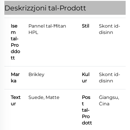
Deskrizzjoni tal-Prodott
Ise
Pannel tal-Ħitan
Stil
Skont id-
m
HPL
disinn
tal-
Pro
ddo
tt
Mar
Brikley
Kul
Skont id-
ka
ur
disinn
Text
Suede, Matte
Pos
Ġiangsu,
ur
t
Ċina
tal-
Pro
dott