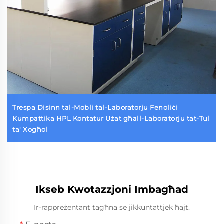
Trespa Disinn tal-Mobli tal-Laboratorju Fenoliċi
Kumpattika HPL Kontatur Użat għall-Laboratorju tat-Tul
ta' Xogħol
Ikseb Kwotazzjoni Imbagħad
Ir-rappreżentant tagħna se jikkuntattjek ħajt.