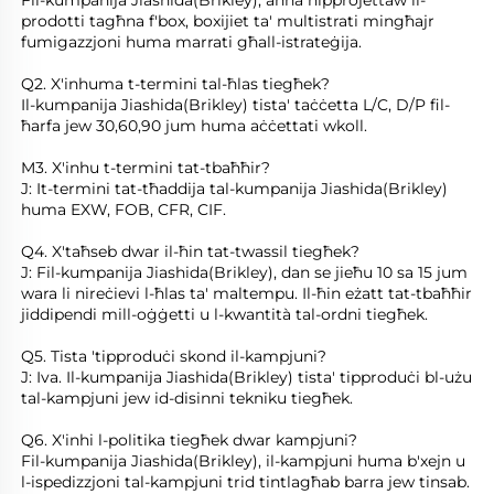
Fil-kumpanija Jiashida(Brikley), aħna nipprojettaw il-
prodotti tagħna f'box, boxijiet ta' multistrati mingħajr 
fumigazzjoni huma marrati għall-istrateġija. 
Q2. X'inhuma t-termini tal-ħlas tiegħek? 
Il-kumpanija Jiashida(Brikley) tista' taċċetta L/C, D/P fil-
ħarfa jew 30,60,90 jum huma aċċettati wkoll. 
M3. X'inhu t-termini tat-tbaħħir? 
J: It-termini tat-tħaddija tal-kumpanija Jiashida(Brikley) 
huma EXW, FOB, CFR, CIF. 
Q4. X'taħseb dwar il-ħin tat-twassil tiegħek? 
J: Fil-kumpanija Jiashida(Brikley), dan se jieħu 10 sa 15 jum 
wara li nireċievi l-ħlas ta' maltempu. Il-ħin eżatt tat-tbaħħir 
jiddipendi mill-oġġetti u l-kwantità tal-ordni tiegħek. 
Q5. Tista 'tipproduċi skond il-kampjuni? 
J: Iva. Il-kumpanija Jiashida(Brikley) tista' tipproduċi bl-użu 
tal-kampjuni jew id-disinni tekniku tiegħek. 
Q6. X'inhi l-politika tiegħek dwar kampjuni? 
Fil-kumpanija Jiashida(Brikley), il-kampjuni huma b'xejn u 
l-ispedizzjoni tal-kampjuni trid tintlagħab barra jew tinsab. 