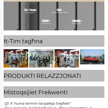
It-Tim tagħna
PRODUKTI RELAZZJONATI
Mistoqsijiet Frekwenti
Q1. X’ huma termini tal-pakkja tiegħek? 