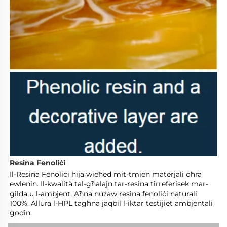
Resina Fenoliċi 
Il-Resina Fenoliċi hija wieħed mit-tmien materjali oħra 
ewlenin. Il-kwalità tal-għalajn tar-resina tirreferisek mar-
ġilda u l-ambjent. Aħna nużaw resina fenoliċi naturali 
100%. Allura l-HPL tagħna jaqbil l-iktar testijiet ambjentali 
ġodin. 