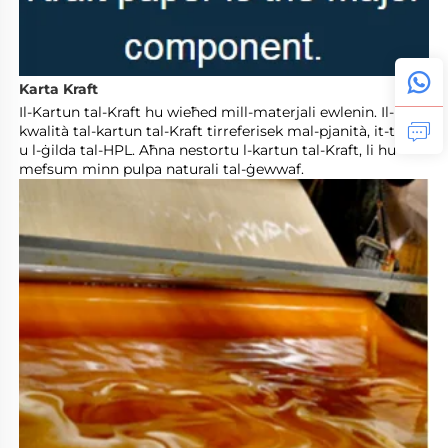
Karta Kraft 
Il-Kartun tal-Kraft hu wieħed mill-materjali ewlenin. Il-
kwalità tal-kartun tal-Kraft tirreferisek mal-pjanità, it-thikk 
u l-ġilda tal-HPL. Aħna nestortu l-kartun tal-Kraft, li hu 
mefsum minn pulpa naturali tal-ġewwaf. 