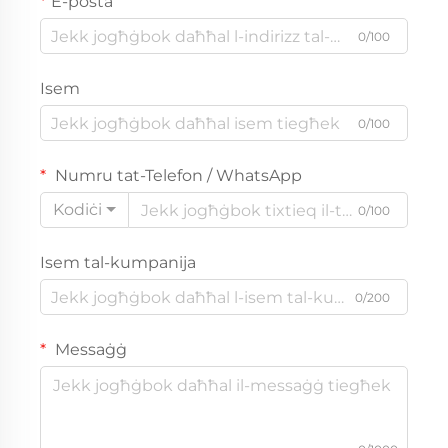
E-posta
0/100
Isem
0/100
Numru tat-Telefon / WhatsApp
Kodiċi
0/100
Isem tal-kumpanija
0/200
Messaġġ