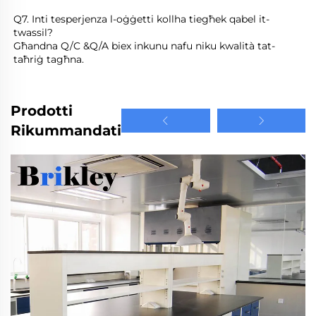
Q7. Inti tesperjenza l-oġġetti kollha tiegħek qabel it-
twassil? 
Għandna Q/C &Q/A biex inkunu nafu niku kwalità tat-
taħriġ tagħna. 
Prodotti
Rikummandati