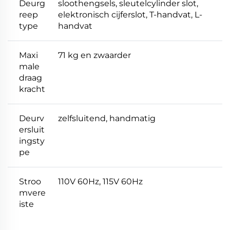
Deurg
sloothengsels, sleutelcylinder slot,
reep
elektronisch cijferslot, T-handvat, L-
type
handvat
Maxi
71 kg en zwaarder
male
draag
kracht
Deurv
zelfsluitend, handmatig
ersluit
ingsty
pe
Stroo
110V 60Hz, 115V 60Hz
mvere
iste