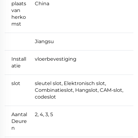
plaats
China
van
herko
mst
Jiangsu
Install
vloerbevestiging
atie
slot
sleutel slot, Elektronisch slot,
Combinatieslot, Hangslot, CAM-slot,
codeslot
Aantal
2, 4, 3, 5
Deure
n