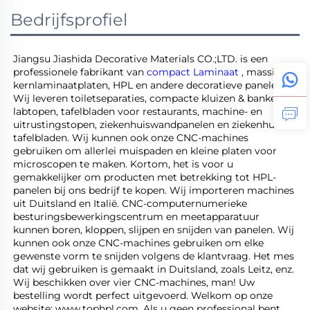
Bedrijfsprofiel
Jiangsu Jiashida Decorative Materials CO.;LTD. is een 
professionele fabrikant van 
compact Laminaat 
, massieve 
kernlaminaatplaten, HPL en andere decoratieve panelen. 
Wij leveren toiletseparaties, compacte kluizen & banken, 
labtopen, tafelbladen voor restaurants, machine- en 
uitrustingstopen, ziekenhuiswandpanelen en ziekenhuis 
tafelbladen. Wij kunnen ook onze CNC-machines 
gebruiken om allerlei muispaden en kleine platen voor 
microscopen te maken. Kortom, het is voor u 
gemakkelijker om producten met betrekking tot HPL-
panelen bij ons bedrijf te kopen. Wij importeren machines 
uit Duitsland en Italië. CNC-computernumerieke 
besturingsbewerkingscentrum en meetapparatuur 
kunnen boren, kloppen, slijpen en snijden van panelen. Wij 
kunnen ook onze CNC-machines gebruiken om elke 
gewenste vorm te snijden volgens de klantvraag. Het mes 
dat wij gebruiken is gemaakt in Duitsland, zoals Leitz, enz. 
Wij beschikken over vier CNC-machines, man! Uw 
bestelling wordt perfect uitgevoerd. Welkom op onze 
website: www.tophpl.com. Als u geen professional bent, 