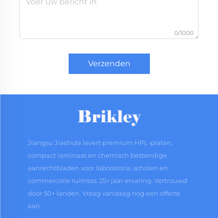
0/1000
Verzenden
Jiangsu Jiashida levert premium HPL-platen,
compact laminaat en chemisch bestendige
aanrechtbladen voor laboratoria, scholen en
commerciële ruimtes. 25+ jaar ervaring. Vertrouwd
door 50+ landen. Vraag vandaag nog een offerte
aan.