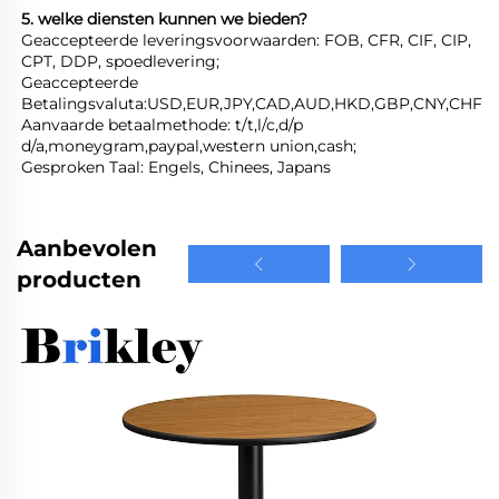
5. welke diensten kunnen we bieden? 
Geaccepteerde leveringsvoorwaarden: FOB, CFR, CIF, CIP, 
CPT, DDP, spoedlevering; 
Geaccepteerde 
Betalingsvaluta:USD,EUR,JPY,CAD,AUD,HKD,GBP,CNY,CHF;   
Aanvaarde betaalmethode: t/t,l/c,d/p 
d/a,moneygram,paypal,western union,cash; 
Gesproken Taal: Engels, Chinees, Japans   
Aanbevolen
producten