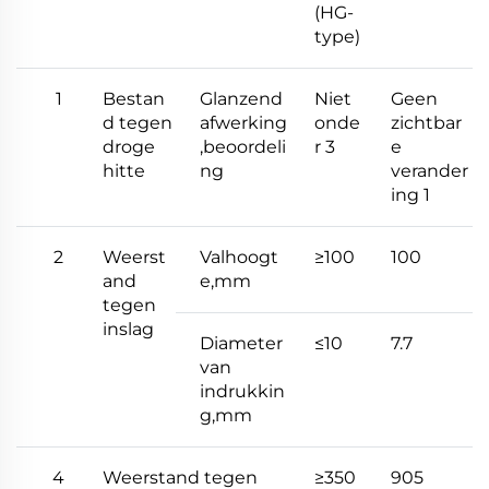
(HG-
type)
1
Bestan
Glanzend
Niet
Geen
d tegen
afwerking
onde
zichtbar
droge
,beoordeli
r 3
e
hitte
ng
verander
ing 1
2
Weerst
Valhoogt
≥100
100
and
e,mm
tegen
inslag
Diameter
≤10
7.7
van
indrukkin
g,mm
4
Weerstand tegen
≥350
905