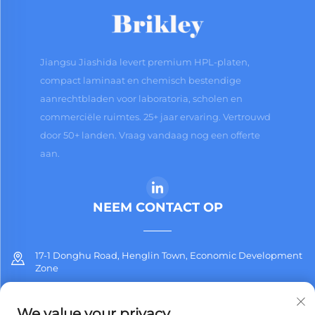
Jiangsu Jiashida levert premium HPL-platen,
compact laminaat en chemisch bestendige
aanrechtbladen voor laboratoria, scholen en
commerciële ruimtes. 25+ jaar ervaring. Vertrouwd
door 50+ landen. Vraag vandaag nog een offerte
aan.
NEEM CONTACT OP
17-1 Donghu Road, Henglin Town, Economic Development
Zone
+86-13912311254
We value your privacy