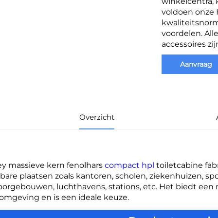
winkelcentra,
voldoen onze H
kwaliteitsnorm
voordelen. Al
accessoires zij
Aanvraag
Overzicht
ey massieve kern fenolhars 
compact hpl 
toiletcabine fa
are plaatsen zoals kantoren, scholen, ziekenhuizen, spo
orgebouwen, luchthavens, stations, etc. Het biedt een 
omgeving en is een ideale keuze. 