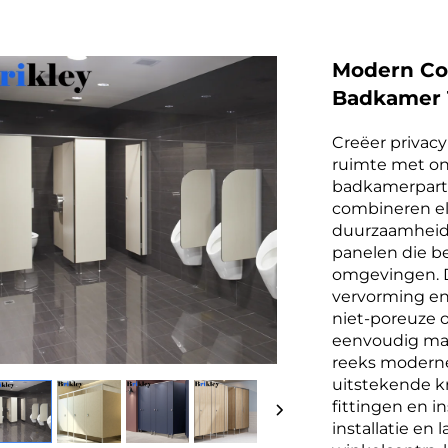
Modern Co
Badkamer 
Creëer privacy
ruimte met on
badkamerparti
combineren el
duurzaamheid 
panelen die be
omgevingen. D
vervorming en 
niet-poreuze
eenvoudig maak
reeks moderne
uitstekende kr
fittingen en i
installatie en 