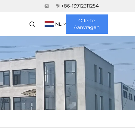
+86-13912311254
Offerte
NL
Aanvragen