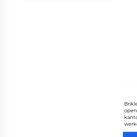
Brikl
openb
kanto
werk