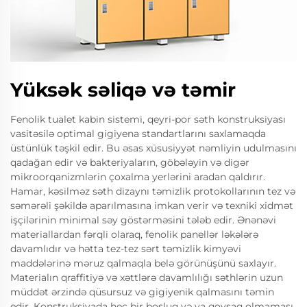
Yüksək səliqə və təmir
Fenolik tualet kabin sistemi, qeyri-por səth konstruksiyası
vasitəsilə optimal gigiyena standartlarını saxlamaqda
üstünlük təşkil edir. Bu əsas xüsusiyyət nəmliyin udulmasını
qadağan edir və bakteriyaların, göbələyin və digər
mikroorqanizmlərin çoxalma yerlərini aradan qaldırır.
Hamar, kəsilməz səth dizaynı təmizlik protokollarının tez və
səmərəli şəkildə aparılmasına imkan verir və texniki xidmət
işçilərinin minimal səy göstərməsini tələb edir. Ənənəvi
materiallardan fərqli olaraq, fenolik panellər ləkələrə
davamlıdır və hətta tez-tez sərt təmizlik kimyəvi
maddələrinə məruz qalmaqla belə görünüşünü saxlayır.
Materialın qraffitiyə və xəttlərə davamlılığı səthlərin uzun
müddət ərzində qüsursuz və gigiyenik qalmasını təmin
edir. Konstruksiyada heç bir boşluq və ya qovşaq olmaması