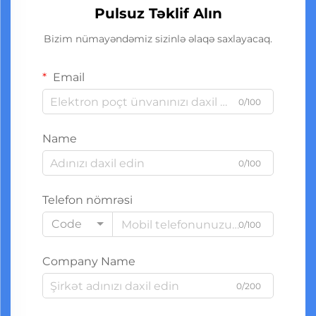
Pulsuz Təklif Alın
Bizim nümayəndəmiz sizinlə əlaqə saxlayacaq.
Email
0/100
Name
0/100
Telefon nömrəsi
Code
0/100
Company Name
0/200