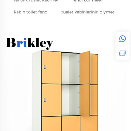
fenolik tualet kabinləri
fenol bölmələr
kabin toilet fenol
tualet kabinlərinin qiyməti