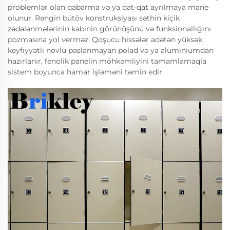
problemlər olan qabarma və ya qat-qat ayrılmaya mane
olunur. Rəngin bütöv konstruksiyası səthin kiçik
zədələnmələrinin kabinin görünüşünü və funksionallığını
pozmasına yol verməz. Qoşucu hissələr adətən yüksək
keyfiyyətli növlü paslanmayan polad və ya alüminiumdan
hazırlanır, fenolik panelin möhkəmliyini tamamlamaqla
sistem boyunca hamar işləməni təmin edir.