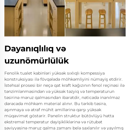
Dayanıqlılıq və
uzunömürlülük
Fenolik tualet kabinləri yüksək sıxlıqlı kompessiya
konstruksiyası ilə fövqələdə möhkəmliyini nümayiş etdirir.
İstehsal prosesi bir neçə qat kraft kağızının fenol reçinəsi ilə
tənzimlənməsindən və yüksək təzyiq və temperaturun
təsirinə məruz qalmasından ibarətdir, nəticədə inanılmaz
dərəcədə möhkəm material alınır. Bu tərkib təsirə,
aşınmaya və ətraf mühit amillərinə qarşı yüksək
müqavimət göstərir. Panelin struktur bütövlüyü hətta
ekstremal temperatur dəyişikliklərinə və rütubət
səviyyəsinə məruz qalma zamanı belə saxlanılır və yayılmış