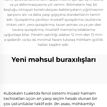
və ya deformasiyasına yol vermir. Bölmələrin heç bir
boşluğu olmayan konstruksiyası bakteriyaların yığılmasının
qarşısını alır və daha yaxşı gigiyena standartlarını təmin
edir. Quraşdırma çevikliyi müxtəlif quraşdırma üsullarına
imkan verir: yerə quraşdırma, tavan asması və ya yer-dən
tavana quraşdırma, müxtəlif memarlıq tələblərinə
uyğunlaşa bilər. Panelin qalınlığı adətən 12 mm-dən 13 mm-
ə qədərdir və bu da minimal fəzanı tutaraq möhkəm gizlilik
həlləri təqdim edir.
Yeni məhsul buraxılışları
Kubokalın tualetdə fenol sistemi müasir hamam
təchizatları üçün ən yaxşı seçim hesab olunan bir
çox üstünlüklər təklif edir. Ən əsası, möhkəmliyi