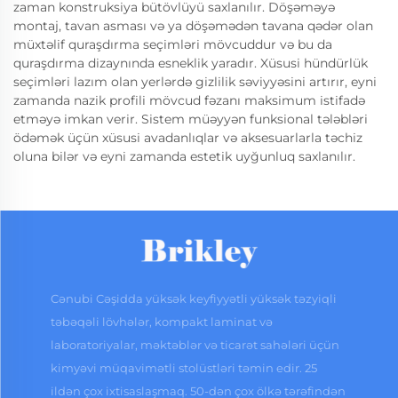
zaman konstruksiya bütövlüyü saxlanılır. Döşəməyə
montaj, tavan asması və ya döşəmədən tavana qədər olan
müxtəlif quraşdırma seçimləri mövcuddur və bu da
quraşdırma dizaynında esneklik yaradır. Xüsusi hündürlük
seçimləri lazım olan yerlərdə gizlilik səviyyəsini artırır, eyni
zamanda nazik profili mövcud fəzanı maksimum istifadə
etməyə imkan verir. Sistem müəyyən funksional tələbləri
ödəmək üçün xüsusi avadanlıqlar və aksesuarlarla təchiz
oluna bilər və eyni zamanda estetik uyğunluq saxlanılır.
Cənubi Cəşidda yüksək keyfiyyətli yüksək təzyiqli
təbəqəli lövhələr, kompakt laminat və
laboratoriyalar, məktəblər və ticarət sahələri üçün
kimyəvi müqavimətli stolüstləri təmin edir. 25
ildən çox ixtisaslaşmaq. 50-dən çox ölkə tərəfindən