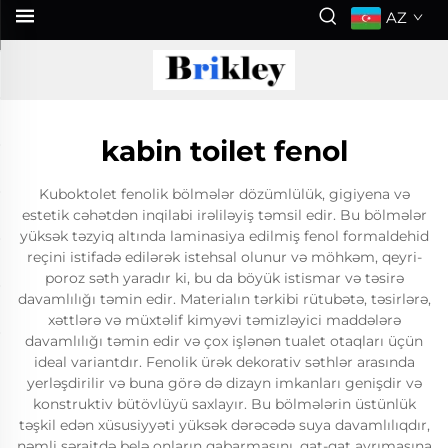
AZ
kabin toilet fenol
Kuboktolet fenolik bölmələr dözümlülük, gigiyena və
estetik cəhətdən inqilabi irəliləyiş təmsil edir. Bu bölmələr
yüksək təzyiq altında laminasiya edilmiş fenol formaldehid
reçini istifadə edilərək istehsal olunur və möhkəm, qeyri-
poroz səth yaradır ki, bu da böyük istismar və təsirə
davamlılığı təmin edir. Materialın tərkibi rütubətə, təsirlərə,
xəttlərə və müxtəlif kimyəvi təmizləyici maddələrə
davamlılığı təmin edir və çox işlənən tualet otaqları üçün
ideal variantdır. Fenolik ürək dekorativ səthlər arasında
yerləşdirilir və buna görə də dizayn imkanları genişdir və
konstruktiv bütövlüyü saxlayır. Bu bölmələrin üstünlük
təşkil edən xüsusiyyəti yüksək dərəcədə suya davamlılıqdır,
nəmli şəraitdə belə onların qabarmasını, qat-qat ayrımasına