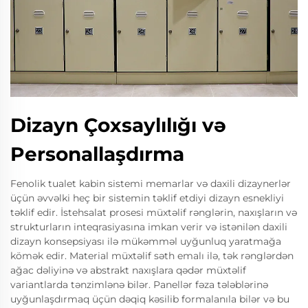
Dizayn Çoxsaylılığı və
Personallaşdırma
Fenolik tualet kabin sistemi memarlar və daxili dizaynerlər
üçün əvvəlki heç bir sistemin təklif etdiyi dizayn esnekliyi
təklif edir. İstehsalat prosesi müxtəlif rənglərin, naxışların və
strukturların inteqrasiyasına imkan verir və istənilən daxili
dizayn konsepsiyası ilə mükəmməl uyğunluq yaratmağa
kömək edir. Material müxtəlif səth emalı ilə, tək rənglərdən
ağac dəliyinə və abstrakt naxışlara qədər müxtəlif
variantlarda tənzimlənə bilər. Panellər fəza tələblərinə
uyğunlaşdırmaq üçün dəqiq kəsilib formalanıla bilər və bu