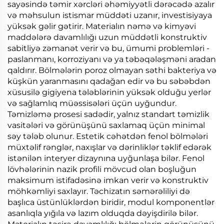
sayəsində təmir xərcləri əhəmiyyətli dərəcədə azalır
və məhsulun istismar müddəti uzanır, investisiyaya
yüksək gəlir gətirir. Materialın nəmə və kimyəvi
maddələrə davamlılığı uzun müddətli konstruktiv
sabitliyə zəmanət verir və bu, ümumi problemləri -
paslanmanı, korroziyanı və ya təbəqələşməni aradan
qaldırır. Bölmələrin poroz olmayan səthi bakteriya və
küşkün yaranmasını qadağan edir və bu səbəbdən
xüsusilə gigiyena tələblərinin yüksək olduğu yerlər
və sağlamlıq müəssisələri üçün uyğundur.
Təmizləmə prosesi sadədir, yalnız standart təmizlik
vasitələri və görünüşünü saxlamaq üçün minimal
səy tələb olunur. Estetik cəhətdən fenol bölmələri
müxtəlif rənglər, naxışlar və dərinliklər təklif edərək
istənilən interyer dizaynına uyğunlaşa bilər. Fenol
lövhələrinin nazik profili mövcud olan boşluğun
maksimum istifadəsinə imkan verir və konstruktiv
möhkəmliyi saxlayır. Təchizatın səmərəliliyi də
başlıca üstünlüklərdən biridir, modul komponentlər
asanlıqla yığıla və lazım olduqda dəyişdirilə bilər.