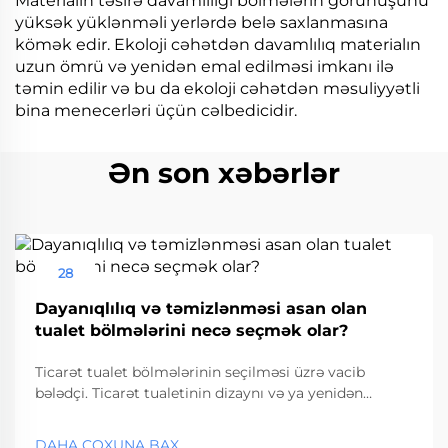
Materialın təsirə davamlılığı bölmələrin görünüşünü
yüksək yüklənməli yerlərdə belə saxlanmasına
kömək edir. Ekoloji cəhətdən davamlılıq materialın
uzun ömrü və yenidən emal edilməsi imkanı ilə
təmin edilir və bu da ekoloji cəhətdən məsuliyyətli
bina menecerləri üçün cəlbedicidir.
Ən son xəbərlər
28
Aug
Dayanıqlılıq və təmizlənməsi asan olan
tualet bölmələrini necə seçmək olar?
Ticarət tualet bölmələrinin seçilməsi üzrə vacib
bələdçi. Ticarət tualetinin dizaynı və ya yenidən
qurulması zamanı düzgün tualet bölməsinin
seçilməsi funksionallığı və uzunmüddətli təmir
DAHA ÇOXUNA BAX