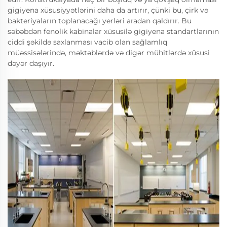
gigiyena xüsusiyyətlərini daha da artırır, çünki bu, çirk və
bakteriyaların toplanacağı yerləri aradan qaldırır. Bu
səbəbdən fenolik kabinalar xüsusilə gigiyena standartlarının
ciddi şəkildə saxlanması vacib olan sağlamlıq
müəssisələrində, məktəblərdə və digər mühitlərdə xüsusi
dəyər daşıyır.