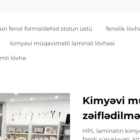
n fenol formaldehid stolun üstü
fenolik löv
kimyəvi müqavimətli laminat lövhəsi
mlı lövhə
Kimyəvi m
zəiflədilmə
HPL laminatın kimy
fərqli xüsusiyyəti, 