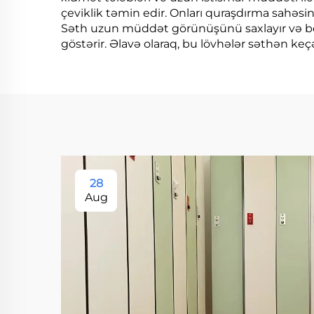
çeviklik təmin edir. Onları quraşdırma sahəs
Səth uzun müddət görünüşünü saxlayır və be
göstərir. Əlavə olaraq, bu lövhələr səthən keç
28
Aug