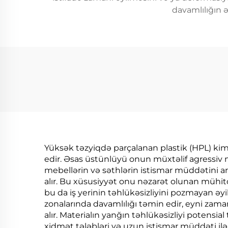
davamlılığın ə
Yüksək təzyiqdə parçalanan plastik (HPL) kim
edir. Əsas üstünlüyü onun müxtəlif agressiv 
mebellərin və səthlərin istismar müddətini ar
alır. Bu xüsusiyyət onu nəzarət olunan mühitdə
bu da iş yerinin təhlükəsizliyini pozmayan ə
zonalarında davamlılığı təmin edir, eyni zaman
alır. Materialın yanğın təhlükəsizliyi potensia
xidmət tələbləri və uzun istismar müddəti ilə