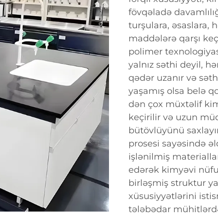
fövqəladə davamlılığ
turşulara, əsaslara, 
maddələrə qarşı keç
polimer texnologiyas
yalnız səthi deyil, 
qədər uzanır və səth
yaşamış olsa belə q
dən çox müxtəlif kim
keçirilir və uzun mü
bütövlüyünü saxlayır
prosesi sayəsində əld
işlənilmiş materialla
edərək kimyəvi nüfu
birləşmiş struktur y
xüsusiyyətlərini ist
tələbədar mühitlərd