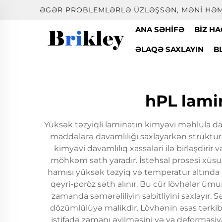
ƏGƏR PROBLEMLƏRLƏ ÜZLƏŞSƏN, MƏNI HƏM
ANA SƏHIFƏ
BIZ H
ƏLAQƏ SAXLAYIN
B
hPL lami
Yüksək təzyiqli laminatın kimyəvi məhlula da
maddələrə davamlılığı saxlayarkən struktur
kimyəvi davamlılıq xassələri ilə birləşdiri
möhkəm səth yaradır. İstehsal prosesi xüsus
hamısı yüksək təzyiq və temperatur altında 
qeyri-poröz səth alınır. Bu cür lövhələr ü
zamanda səmərəliliyin sabitliyini saxlayır. 
dözümlülüyə malikdir. Lövhənin əsas tərkibind
istifadə zamanı əyilməsini və ya deformasiya