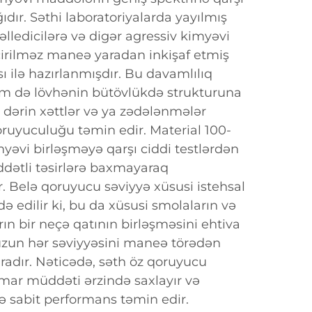
ıdır. Səthi laboratoriyalarda yayılmış
həlledicilərə və digər agressiv kimyəvi
irilməz maneə yaradan inkişaf etmiş
ı ilə hazırlanmışdır. Bu davamlılıq
həm də lövhənin bütövlükdə strukturuna
 dərin xəttlər və ya zədələnmələr
oruyuculuğu təmin edir. Material 100-
yəvi birləşməyə qarşı ciddi testlərdən
ddətli təsirlərə baxmayaraq
. Belə qoruyucu səviyyə xüsusi istehsal
ə edilir ki, bu da xüsusi smolaların və
rın bir neçə qatının birləşməsini ehtiva
zun hər səviyyəsini maneə törədən
aradır. Nəticədə, səth öz qoruyucu
ismar müddəti ərzində saxlayır və
ə sabit performans təmin edir.