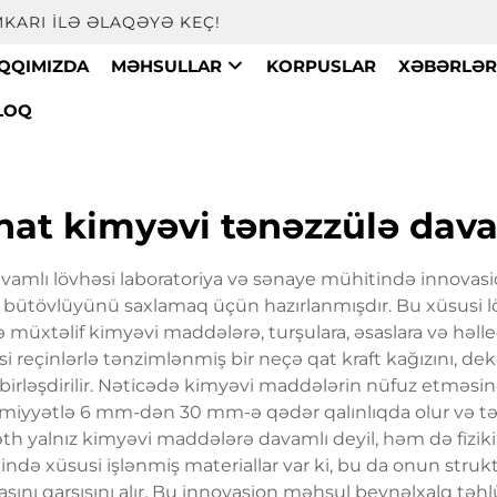
KARI ILƏ ƏLAQƏYƏ KEÇ!
AQQIMIZDA
MƏHSULLAR
KORPUSLAR
XƏBƏRLƏ
LOQ
nat kimyəvi tənəzzülə dava
vamlı lövhəsi laboratoriya və sənaye mühitində innovasio
 bütövlüyünü saxlamaq üçün hazırlanmışdır. Bu xüsusi lö
r və müxtəlif kimyəvi maddələrə, turşulara, əsaslara və həl
i reçinlərlə tənzimlənmiş bir neçə qat kraft kağızını, de
birləşdirilir. Nəticədə kimyəvi maddələrin nüfuz etməsin
mumiyyətlə 6 mm-dən 30 mm-ə qədər qalınlıqda olur və t
Səth yalnız kimyəvi maddələrə davamlı deyil, həm də fiziki
ə xüsusi işlənmiş materiallar var ki, bu da onun struktur 
sını qarşısını alır. Bu innovasion məhsul beynəlxalq təhl