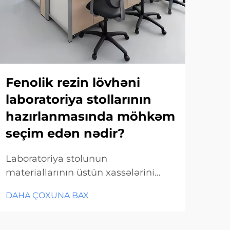
Fenolik rezin lövhəni
Ki
laboratoriya stollarının
lö
hazırlanmasında möhkəm
ist
seçim edən nədir?
Kim
səna
Laboratoriya stolunun
müq
materiallarının üstün xassələrini
DAH
yar
başa düşmək Müasir
DAHA ÇOXUNA BAX
təs
laboratoriyaların təchiz olunmasında
ele
təhlükəsizliyi və səmərəliliyi təmin
sah
etməkdə stolun materialının