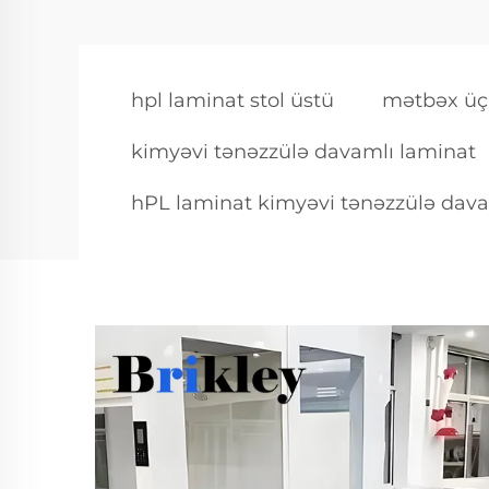
hpl laminat stol üstü
mətbəx üçü
kimyəvi tənəzzülə davamlı laminat
hPL laminat kimyəvi tənəzzülə dava