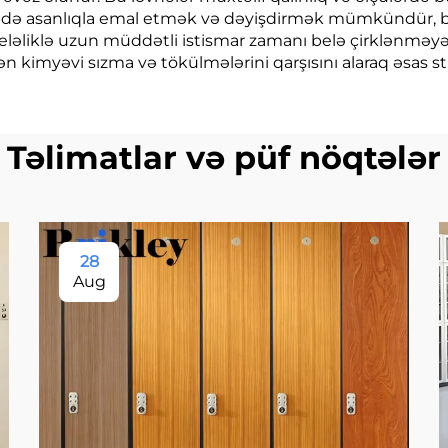
ində asanlıqla emal etmək və dəyişdirmək mümkündür, bu 
ləliklə uzun müddətli istismar zamanı belə çirklənmə
ən kimyəvi sızma və tökülmələrini qarşısını alaraq əsas s
Təlimatlar və püf nöqtələr
28
Aug