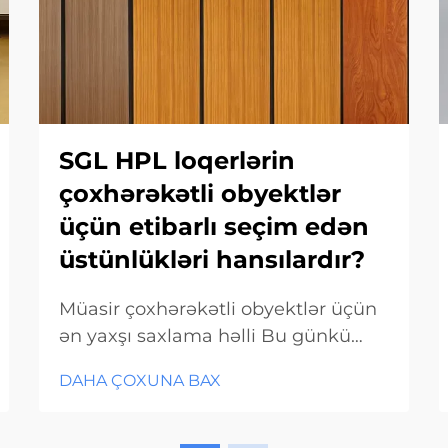
SGL HPL loqerlərin
çoxhərəkətli obyektlər
üçün etibarlı seçim edən
üstünlükləri hansılardır?
Müasir çoxhərəkətli obyektlər üçün
ən yaxşı saxlama həlli Bu günkü
sürətli tempdə gedən işlərdə
DAHA ÇOXUNA BAX
intensiv istifadəyə dözüməli, lakin
eyni zamanda estetik görünüşünü
saxlaya bilən saxlama həllərinə