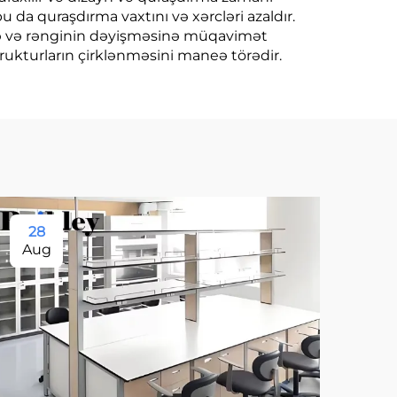
da quraşdırma vaxtını və xərcləri azaldır.
yə və rənginin dəyişməsinə müqavimət
trukturların çirklənməsini maneə törədir.
28
11
Aug
Se