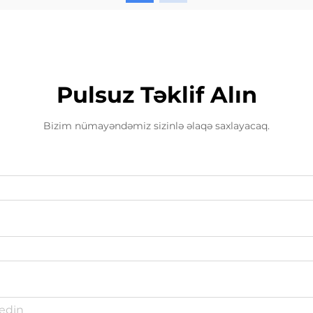
ehtiyac duyulan çoxhərəkətli
obyektlər üçün...
Pulsuz Təklif Alın
Bizim nümayəndəmiz sizinlə əlaqə saxlayacaq.