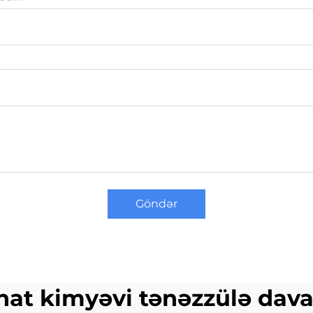
Göndər
nat kimyəvi tənəzzülə dava