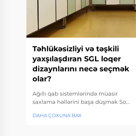
Təhlükəsizliyi və təşkili
yaxşılaşdıran SGL loqer
dizaynlarını necə seçmək
olar?
Ağıllı qab sistemlərində müasir
saxlama həllərini başa düşmək Son
illərdə saxlama həlləri əhəmiyyətli
DAHA ÇOXUNA BAX
dərəcədə inkişaf etmişdir və SGL
dizaynlari inkişaf etmiş təhlükəsizlik
və təşkilati xüsusiyyətlər sahəsində