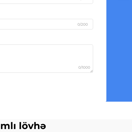
0/200
0/1000
mlı lövhə