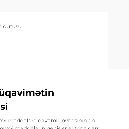
hə qutusu
üqavimətin
si
əvi maddələrə davamlı lövhəsinin ən
kimyəvi maddələrin geniş spektrinə qarşı