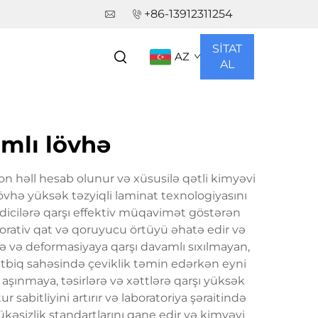
+86-13912311254
R
SİTAT
AZ
AL
mlı lövhə
n həll hesab olunur və xüsusilə qətli kimyəvi
vhə yüksək təzyiqli laminat texnologiyasını
ledicilərə qarşı effektiv müqavimət göstərən
korativ qat və qoruyucu örtüyü əhatə edir və
ə və deformasiyaya qarşı davamlı sıxılmayan,
ətbiq sahəsində çeviklik təmin edərkən eyni
 aşınmaya, təsirlərə və xəttlərə qarşı yüksək
sabitliyini artırır və laboratoriya şəraitində
ükəsizlik standartlarını qane edir və kimyəvi