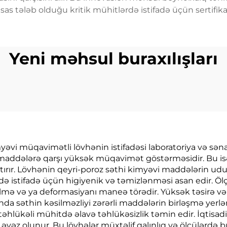
sas tələb olduğu kritik mühitlərdə istifadə üçün sertifikat
Yeni məhsul buraxılışları
yəvi müqavimətli lövhənin istifadəsi laboratoriya və sən
maddələrə qarşı yüksək müqavimət göstərməsidir. Bu isə
tırır. Lövhənin qeyri-poroz səthi kimyəvi maddələrin udul
 istifadə üçün higiyenik və təmizlənməsi asan edir. Ölçü s
yilmə və ya deformasiyanı maneə törədir. Yüksək təsirə
da səthin kəsilməzliyi zərərli maddələrin birləşmə yerlər
l təhlükəli mühitdə əlavə təhlükəsizlik təmin edir. İqtisa
 əvəz olunur. Bu lövhələr müxtəlif qalınlıq və ölçülərdə 