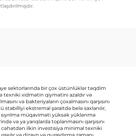
laşdırılmışdır.
aye sektorlarında bir çox üstünlüklər təqdim
 texniki xidmətin qiymətini azaldır və
masını və bakteriyaların çoxalmasını qarşısını
tabilliyi ekstremal şəraitdə belə saxlanılır,
 və sıyrılma müqaviməti yüksək yüklənmə
ində və ya yarıqlarda toplanmasını qarşısını
di cəhətdən ilkin investisiya minimal texniki
buraxılır və dizayn və quraşdırma zamanı