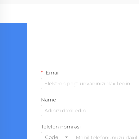
öndə gedir. Bu irəli sürülmüş
saxlama sistemləri ...
Email
Name
Telefon nömrəsi
Code