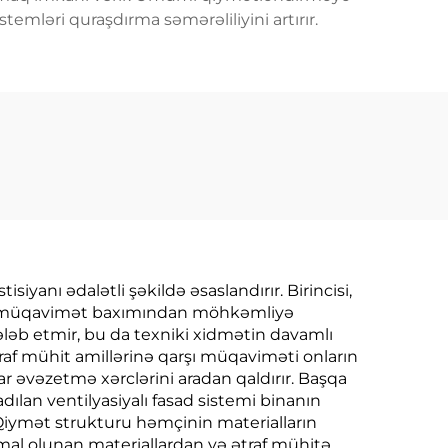
temləri quraşdırma səmərəliliyini artırır.
siyanı ədalətli şəkildə əsaslandırır. Birincisi,
dən müqavimət baxımından möhkəmliyə
ələb etmir, bu da texniki xidmətin davamlı
ətraf mühit amillərinə qarşı müqaviməti onların
 əvəzetmə xərclərini aradan qaldırır. Başqa
adılan ventilyasiyalı fasad sistemi binanın
Qiymət strukturu həmçinin materialların
r emal olunan materiallardan və ətraf mühitə