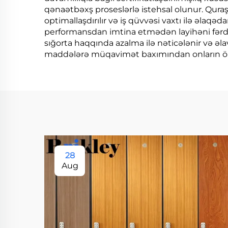
qənaətbəxş proseslərlə istehsal olunur. Quraş
optimallaşdırılır və iş qüvvəsi vaxtı ilə əlaqə
performansdan imtina etmədən layihəni fərdil
sığorta haqqında azalma ilə nəticələnir və əl
maddələrə müqavimət baxımından onların öm
28
Aug