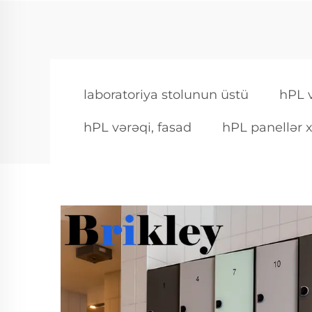
laboratoriya stolunun üstü
hPL v
hPL vərəqi, fasad
hPL panellər x