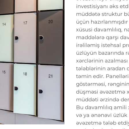
investisiyanı əks etdi
müddətə struktur b
üçün hazırlanmışdır
xüsusi davamlılıq, n
maddələrə qarşı dav
irəliləmiş istehsal pro
üzlüyün bazarında r
xərclərinin azalması
tələblərinin aradan 
təmin edir. Panellər
göstərməsi, rənginin
düşməsi əvəzetmə xə
müddəti ərzində dem
Bu davamlılıq amili 
və ya ənənəvi üzlük 
əvəzetmə tələb etdiy