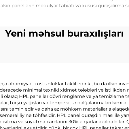
 lakin panellərin modulyar təbiəti və xüsusi quraşdırma sis
Yeni məhsul buraxılışları
ə əhəmiyyətli üstünlüklər təklif edir ki, bu da ilkin investi
dərəcədə minimal texniki xidmət tələbləri və istilik
qli olaraq HPL panellər dövri rəngləmə və ya təmizləmə t
şüalar, turşu yağışları və temperatur dalğalanmaları kimi 
nı təmin edir və daha az möhkəm materiallarla əlaqədar
səmərəliliyinə töhfəsidir. HPL panel quraşdırılması ilə yar
itmə və soyutma xərclərini 30%-ə qədər azalda bilər. 
usiyyətlərini əks etdirir, çünki bir çox HPL panellər təkra