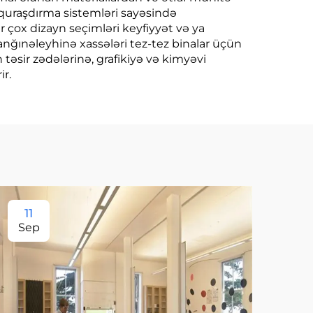
 quraşdırma sistemləri sayəsində
ir çox dizayn seçimləri keyfiyyət və ya
nğınəleyhinə xassələri tez-tez binalar üçün
təsir zədələrinə, grafikiyə və kimyəvi
r.
11
11
Sep
Se