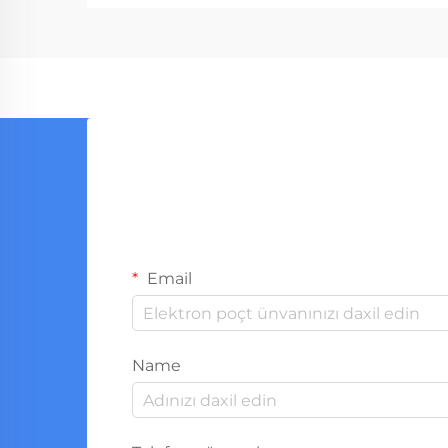
eyni zamanda estetik görünüşünü
saxlaya bilən saxlama həllərinə
ehtiyac duyulan çoxhərəkətli
obyektlər üçün...
Email
Name