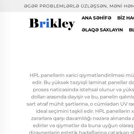
ƏGƏR PROBLEMLƏRLƏ ÜZLƏŞSƏN, MƏNI HƏM
ANA SƏHIFƏ
BIZ H
ƏLAQƏ SAXLAYIN
B
HPL panellərin xarici qiymətləndirilməsi müa
edir. Bu yüksək təzyiqli laminat panellər d
proses nəticəsində istehsal olunur və yüks
dolları arasında dəyişir və bu, panelin qalı
sərt ətraf mühit şərtlərinə, o cümlədən UV r
ideal seçimini təşkil edir. HPL panellərin 
zərərlərə qarşı davamlılığı nəzərə alınanda
edirlər və qiymətlər də buna uyğun olaraq 
dizaynerlərin estetik hədəflərinə çatarkən