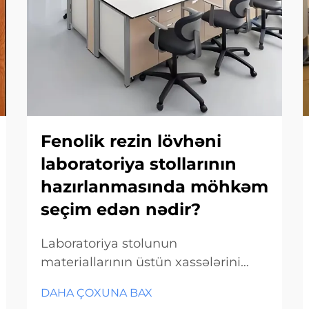
Fenolik rezin lövhəni
laboratoriya stollarının
hazırlanmasında möhkəm
seçim edən nədir?
Laboratoriya stolunun
materiallarının üstün xassələrini
başa düşmək Müasir
DAHA ÇOXUNA BAX
laboratoriyaların təchiz olunmasında