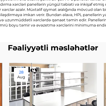
dırma xərcləri panellərin yüngül təbiəti və inkişaf etmiş
dar xərclər azalır. Müxtəlif qiymət aralığında mövcud olan b
əşdirməyə imkan verir. Bundan əlavə, HPL panellərin ya
avə uzunmüddətli xərclərdə qənaət təmin edir. Panellərin 
rü boyu təmir və əvəzetmə xərclərini minimuma endiri
Fəaliyyətli məsləhətlər
28
Aug