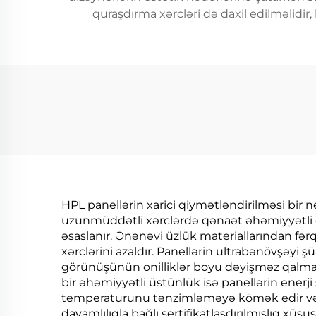
quraşdırma xərcləri də daxil edilməlidir,
HPL panellərin xarici qiymətləndirilməsi bir neç
uzunmüddətli xərclərdə qənaət əhəmiyyətli 
əsaslanır. Ənənəvi üzlük materiallarından fər
xərclərini azaldır. Panellərin ultrabənövşəyi 
görünüşünün onilliklər boyu dəyişməz qalması
bir əhəmiyyətli üstünlük isə panellərin enerji 
temperaturunu tənzimləməyə kömək edir və is
davamlılıqla bağlı sertifikatlaşdırılmışlıq xüs