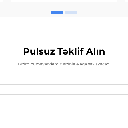
təhlükəsizliyi və səmərəliliyi təmin
etməkdə stolun materialının
seçilməsi mühüm rol oynayır. Ən
yaxşı həll kimi çıxış edib...
Pulsuz Təklif Alın
Bizim nümayəndəmiz sizinlə əlaqə saxlayacaq.