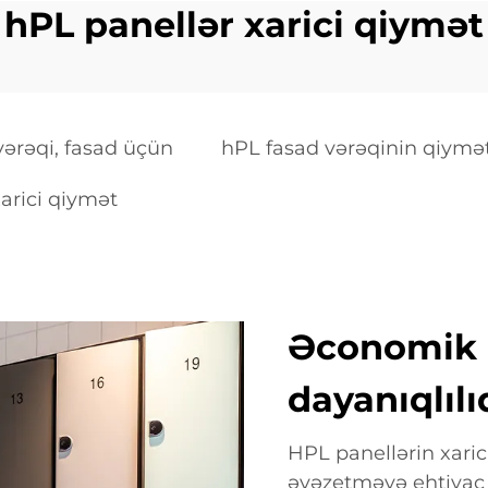
hPL panellər xarici qiymət
ərəqi, fasad üçün
hPL fasad vərəqinin qiymət
arici qiymət
Əconomik o
dayanıqlılı
HPL panellərin xaric
əvəzetməyə ehtiyac