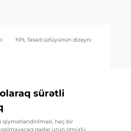
i
hPL fasad üzlüyünün dizaynı
laraq sürətli
q
i qiymətləndirilməsi, heç bir
 qalmayacaq qədər uzun ömürlü