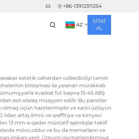
+86-13912311254
R
SİTAT
AZ
AL
 bərabər estetik cəhətdən cəlbediciliyi təmin
lövhələrinin birləşməsi ilə yaranan mürəkkəb
ru ümumiyyətlə kvadrat fut başına 15-45 ABŞ
rdan asılı olaraq müəyyən edilir. Bu panellər
ı olmaq üçün hazırlanmışdır və xarici üzlüyün
20 ildən artıq ömrü və qraffitiyə və kimyəvi
ən 13 mm-ə qədər müxtəlif qalınlıqlar təklif
inliklərdə mövcuddur və bu da memarların və
xlamaq imkanı verir. Ümumi qiymətləndirməyə