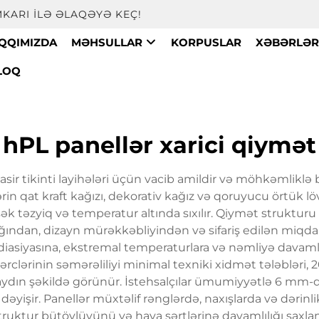
KARI ILƏ ƏLAQƏYƏ KEÇ!
AQQIMIZDA
MƏHSULLAR
KORPUSLAR
XƏBƏRLƏ
LOQ
hPL panellər xarici qiymət
sir tikinti layihələri üçün vacib amildir və möhkəmliklə
ərin qat kraft kağızı, dekorativ kağız və qoruyucu örtük 
ək təzyiq və temperatur altında sıxılır. Qiymət struktu
nlığından, dizayn mürəkkəbliyindən və sifariş edilən miqda
adiasiyasına, ekstremal temperaturlara və nəmliyə davaml
xərclərinin səmərəliliyi minimal texniki xidmət tələbləri, 
 aydın şəkildə görünür. İstehsalçılar ümumiyyətlə 6 mm-d
dəyişir. Panellər müxtəlif rənglərdə, naxışlarda və dər
 struktur bütövlüyünü və hava şərtlərinə davamlılığı sa