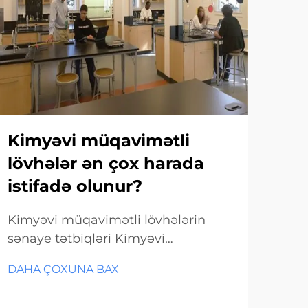
Kimyəvi müqavimətli
HP
lövhələr ən çox harada
di
istifadə olunur?
üs
Kimyəvi müqavimətli lövhələrin
Yüks
sənaye tətbiqləri Kimyəvi
müa
müqavimətli lövhələr korroziya
Mem
DAHA ÇOXUNA BAX
DAH
yaradan maddələrə və ağır kimyəvi
edə
təsirlərə qarşı mühüm müdafiə
est