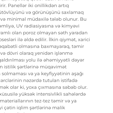
rir. Panellər iki onillikdən artıq
ütövlüyünü və görünüşünü saxlamaq
 və minimal müdaxilə tələb olunur. Bu
əmliyə, UV radiasiyasına və kimyəvi
amlı olan poroz olmayan səth yaradan
sesləri ilə əldə edilir. İlkin qiymət, xarici
əqabətli olmasına baxmayaraq, təmir
 və dövri olaraq yenidən işlənmə
qaldırılması yolu ilə əhəmiyyətli dəyər
in istilik şərtlərinə müqavimət
 solmaması və ya keyfiyyətinin aşağı
rclərinin nəzərdə tutulan istifadə
ək olar ki, yoxa çıxmasına səbəb olur.
xüsusilə yüksək intensivlikli sahələrdə
materiallarının tez-tez təmir və ya
i çətin iqlim şərtlərinə malik