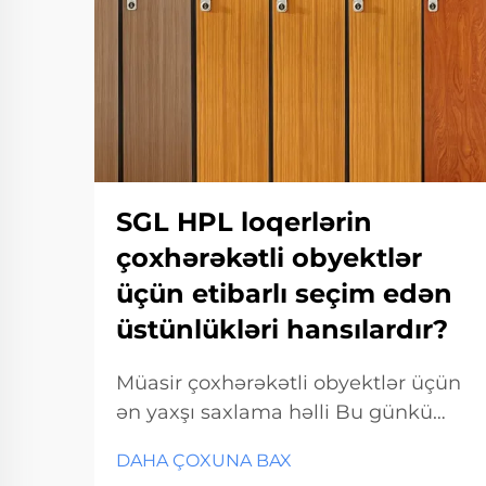
SGL HPL loqerlərin
çoxhərəkətli obyektlər
üçün etibarlı seçim edən
üstünlükləri hansılardır?
Müasir çoxhərəkətli obyektlər üçün
ən yaxşı saxlama həlli Bu günkü
sürətli tempdə gedən işlərdə
DAHA ÇOXUNA BAX
intensiv istifadəyə dözüməli, lakin