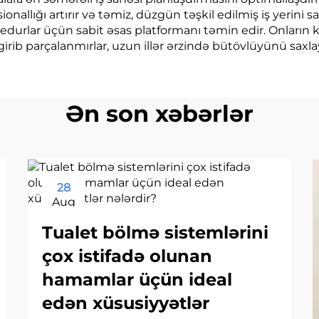
sionallığı artırır və təmiz, düzgün təşkil edilmiş iş yerini 
rosedurlar üçün sabit əsas platformanı təmin edir. Onlar
 girib parçalanmırlar, uzun illər ərzində bütövlüyünü saxlay
Ən son xəbərlər
28
Aug
Tualet bölmə sistemlərini
çox istifadə olunan
hamamlar üçün ideal
edən xüsusiyyətlər