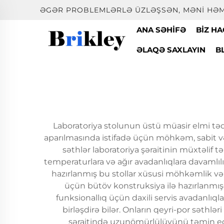
ƏGƏR PROBLEMLƏRLƏ ÜZLƏŞSƏN, MƏNI HƏM
ANA SƏHIFƏ
BIZ H
ƏLAQƏ SAXLAYIN
B
Laboratoriya stolunun üstü müasir elmi təd
aparılmasında istifadə üçün möhkəm, sabit 
səthlər laboratoriya şəraitinin müxtəlif
temperaturlara və ağır avadanlıqlara davamlıl
hazırlanmış bu stollar xüsusi möhkəmlik və
üçün bütöv konstruksiya ilə hazırlanmışdı
funksionallıq üçün daxili servis avadanlıqla
birləşdirə bilər. Onların qeyri-por səthlə
şəraitində uzunömürlülüyünü təmin edir