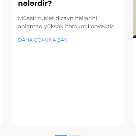
nələrdir?
Müasir tualet dizayn həllərini
anlamaq yüksək hərəkətli obyektlər
üçün. Ticarət tualetlərinin dizaynı ilə
DAHA ÇOXUNA BAX
bağlı yanaşmalar son illərdə
əhəmiyyətli dərəcədə inkişaf
etmişdir və çoxhərəkətli obyektlərdə
tualet bölmə sistemləri əsas
komponent kimi meydana çıxır.
Hava limanlarından... başlayaraq
müxtəlif yerlər üçün uyğun həllər.