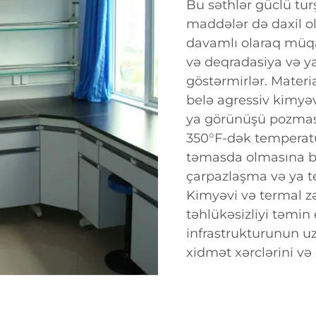
Bu səthlər güclü turş
maddələr də daxil o
davamlı olaraq müq
və deqradasiya və y
göstərmirlər. Materi
belə agressiv kimyə
ya görünüşü pozması
350°F-dək temperatu
təmasda olmasına b
çarpazlaşma və ya t
Kimyəvi və termal z
təhlükəsizliyi təmin
infrastrukturunun u
xidmət xərclərini və