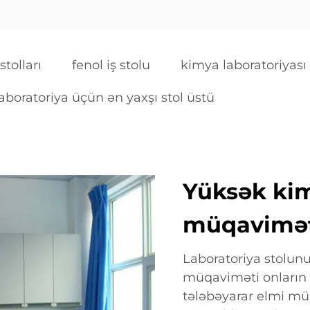
stolları
fenol iş stolu
kimya laboratoriyası 
laboratoriya üçün ən yaxşı stol üstü
Yüksək kimy
müqavimə
Laboratoriya stolunun
müqaviməti onların d
tələbəyarar elmi mü