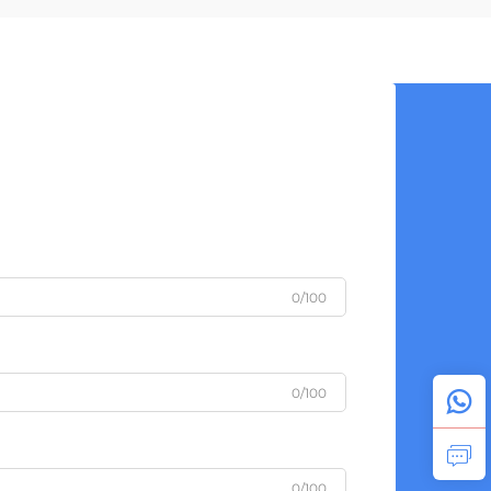
öndə gedir. Bu irəli sürülmüş
saxlama sistemləri ...
0/100
0/100
0/100