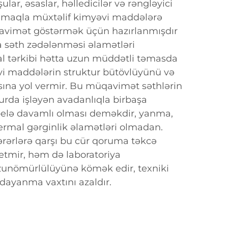
ular, əsaslar, həlledicilər və rəngləyici
lmaqla müxtəlif kimyəvi maddələrə
avimət göstərmək üçün hazırlanmışdır
a səth zədələnməsi əlamətləri
al tərkibi hətta uzun müddətli təmasda
vi maddələrin struktur bütövlüyünü və
na yol vermir. Bu müqavimət səthlərin
rda işləyən avadanlıqla birbaşa
elə davamlı olması deməkdir, yanma,
ermal gərginlik əlamətləri olmadan.
ərərlərə qarşı bu cür qoruma təkcə
 etmir, həm də laboratoriya
zunömürlülüyünə kömək edir, texniki
 dayanma vaxtını azaldır.