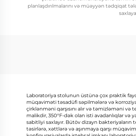
planlaşdırılmalarını və müəyyən tədqiqat tələb
saxlay
Laboratoriya stolunun üstünə çox praktik fayda
müqaviməti təsadüfi səpilmələrə və korroziya
çirklənməni qarşısını alır və təmizləməni və te
malikdir, 350°F-dək olan isti avadanlıqlar v
sabitliyi saxlayır. Bütöv dizayn bakteriyaların
təsirlərə, xəttlərə və aşınmaya qarşı müqavim
konfiqurasiyalarda istehsal imkanı laboratoriy