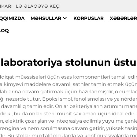
KARI ILƏ ƏLAQƏYƏ KEÇ!
AQQIMIZDA
MƏHSULLAR
KORPUSLAR
XƏBƏRLƏ
LOQ
laboratoriya stolunun üstu
qiqat müəssisələri üçün əsas komponentləri təmsil edir 
və kimyəvi maddələrə davamlı səthlər təmin etmək üçün
 tələblərinə davam gətirmək üçün hazırlanmışdır, o cüml
ığı nəzərdə tutur. Epoksi smol, fenol smolası və ya nördə
 davamlılıq təmin edir. Onlar bakteriyaların artımını 
r ki, bu da onları steril mühit saxlamaq üçün ideal edir. M
rı, elektrik çıxarışları və inteqrasiya edilmiş yuyulma çən
ri rənginə və nəm sorulmasına davam gətirir, yüksək təsirə
. Bu stollar müxtəlif ölçülərdə və konfiqurasiyalarda mö