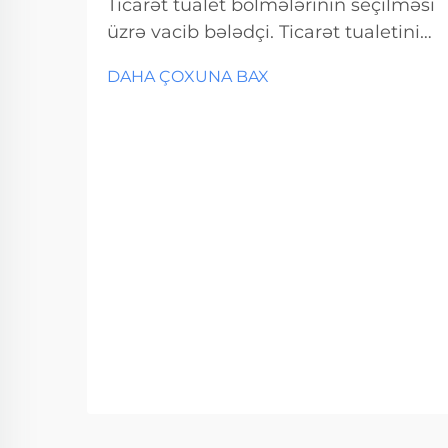
Ticarət tualet bölmələrinin seçilməsi
üzrə vacib bələdçi. Ticarət tualetinin
dizaynı və ya yenidən qurulması
DAHA ÇOXUNA BAX
zamanı düzgün tualet bölməsinin
seçilməsi funksionallığı və
uzunmüddətli təmir xərclərini təsir
altına alan vacib qərardır. Bu vacib...
amillərə əsaslanan seçim.