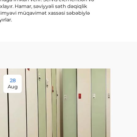
saxlayır. Hamar, səviyyəli səth dəqiqlik
ın kimyəvi müqavimət xassəsi səbəbiylə
ırlar.
28
11
Aug
Se