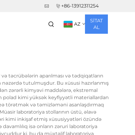
+86-13912311254
R
SİTAT
AZ
AL
və təcrübələrin aparılması və tədqiqatların
 nəzərdə tutulmuşdur. Bu xüsusi hazırlanmış
ədən zərərli kimyəvi maddələrə, ekstremal
n polad kimi yüksək keyfiyyətli materiallardan
maneə törətmək və təmizləməni asanlaşdırmaq
üasir laboratoriya stollarının üstü, əlavə
ləri kimi inkişaf etmiş xüsusiyyətləri özündə
 davamlılıq isə onların zəruri laboratoriya
vcuddur ki, bu da müxtəlif laboratoriya