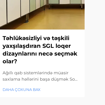
Təhlükəsizliyi və təşkili
HP
yaxşılaşdıran SGL loqer
di
dizaynlarını necə seçmək
üs
olar?
Yüks
müa
Ağıllı qab sistemlərində müasir
Mem
saxlama həllərini başa düşmək Son
DAH
edə
illərdə saxlama həlləri əhəmiyyətli
DAHA ÇOXUNA BAX
est
dərəcədə inkişaf etmişdir və SGL
və y
dizaynlari inkişaf etmiş təhlükəsizlik
ilə 
və təşkilati xüsusiyyətlər sahəsində