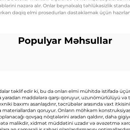
lərini nəzərə alır. Onlar beynəlxalq təhlükəsizlik standart
arkən dəqiq elmi prosedurları dəstəkləmək üçün hazırlan
Populyar Məhsullar
lar təklif edir ki, bu da onları elmi mühitdə istifadə üç
 yaradan maddələrə qarşı qoruyur, uzunömürlülüyü və təh
xniki baxımı asanlaşdırır, təcrübələr arasında vaxt itkisin
ə ya materiallardan qoruyur. Onların möhkəm konstruksiya
 toplanacağı qovşaq nöqtələrini aradan qaldırır, daha gigi
ətə malikdir, xidmət müddətini uzadır və əvəzetmə xərclə
alara ən səmərəli iş sahəsi planlaşdırmasını optimallaşdı