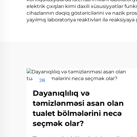
elektrik çıxışları kimi daxili xüsusiyyətlər funk
cihazlarının dəqiq göstəricilərini və nazik p
yayılmış laboratoriya reaktivləri ilə reaksiyaya
28
Aug
Dayanıqlılıq və
təmizlənməsi asan olan
tualet bölmələrini necə
seçmək olar?