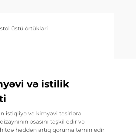
stol üstü örtükləri
əvi və istilik
ti
 istiqliyə və kimyəvi təsirlərə
izaynının əsasını təşkil edir və
hitdə həddən artıq qoruma təmin edir.