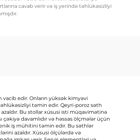
larına cavab verir və iş yerində təhlükəsizliyi
mışdır.
ün vacib edir. Onların yüksək kimyəvi
lükəsizliyi təmin edir. Qeyri-poroz səth
i azaldır. Bu stollar xüsusi isti müqavimətinə
sı çəkiyə davamlıdır və həssas ölçmələr üçün
yenik iş mühitini təmin edir. Bu səthlər
rini azaldır. Xüsusi ölçülərdə və
rmağa imkan verir. Servis elementləri və