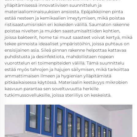
ylläpitämisessä innovatiivisen suunnittelun ja
materiaaliominaisuuksien ansiosta. Epäjalkkoinen pinta
estää nesteen ja kemikaalien imeytymisen, mikä poistaa
ristisaastumisriskin eri kokeiden välillä. Saumaton rakenne
poistaa nivelten ja muiden saastumisalttiiden kohtien,
joissa bakteerit, home tai muut saasteet voivat kertyä, mikä
tekee pinnoista ideaaliset ympäristöihin, joissa puhtaus on
ensisijainen asia. Sileä pinnan rakenne helpottaa kattavaa
puhdistusta ja desinfektiota, mahdollistaen nopean
vuorottelun eri toimenpiteiden välillä. Tämä suunnittelu
estää myös tahrojen ja hajujen säilymisen, mikä tarkoittaa
ammattimaisen ilmeen ja hygienian ylläpitämistä
pitkäaikaisessa käytössä. Materiaalin kestävyys mikrobien
kasvuun parantaa sen soveltuvuutta herkille
tutkimussovelluksille, joissa steriiliys on keskeistä.