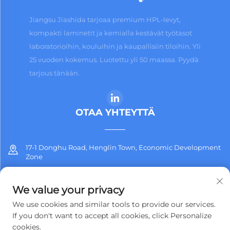
Jiangsu Jiashida tarjoaa premium HPL-levyt,
kompakti laminetit ja kemialla kestävät työtasot
laboratorioihin, kouluihin ja kaupallisiin tiloihin. Yli
25 vuoden kokemus. Luotettu yli 50 maassa. Pyydä
tarjous tänään.
OTAA YHTEYTTÄ
17-1 Donghu Road, Henglin Town, Economic Development
Zone
+86-13912311254
We value your privacy
[email protected]
We use cookies and similar tools to provide our services.
If you don't want to accept all cookies, click Personalize
cookies.