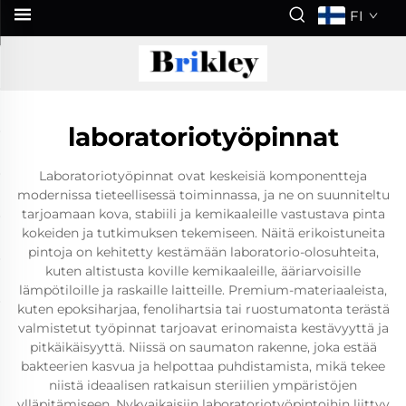
FI
laboratoriotyöpinnat
Laboratoriotyöpinnat ovat keskeisiä komponentteja
modernissa tieteellisessä toiminnassa, ja ne on suunniteltu
tarjoamaan kova, stabiili ja kemikaaleille vastustava pinta
kokeiden ja tutkimuksen tekemiseen. Näitä erikoistuneita
pintoja on kehitetty kestämään laboratorio-olosuhteita,
kuten altistusta koville kemikaaleille, ääriarvoisille
lämpötiloille ja raskaille laitteille. Premium-materiaaleista,
kuten epoksiharjaa, fenolihartsia tai ruostumatonta terästä
valmistetut työpinnat tarjoavat erinomaista kestävyyttä ja
pitkäikäisyyttä. Niissä on saumaton rakenne, joka estää
bakteerien kasvua ja helpottaa puhdistamista, mikä tekee
niistä ideaalisen ratkaisun steriilien ympäristöjen
ylläpitämiseen. Nykyaikaisiin laboratoriotyöpintoihin liittyy