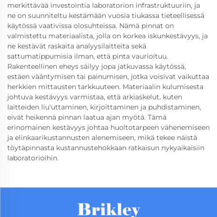
merkittävää investointia laboratorion infrastruktuuriin, ja
ne on suunniteltu kestämään vuosia tiukassa tieteellisessä
käytössä vaativissa olosuhteissa. Nämä pinnat on
valmistettu materiaalista, jolla on korkea iskunkestävyys, ja
ne kestävät raskaita analyysilaitteita sekä
sattumatippumisia ilman, että pinta vaurioituu.
Rakenteellinen eheys säilyy jopa jatkuvassa käytössä,
estäen vääntymisen tai painumisen, jotka voisivat vaikuttaa
herkkien mittausten tarkkuuteen. Materiaalin kulumisesta
johtuva kestävyys varmistaa, että arkiaskelut, kuten
laitteiden liu'uttaminen, kirjoittaminen ja puhdistaminen,
eivät heikennä pinnan laatua ajan myötä. Tämä
erinomainen kestävyys johtaa huoltotarpeen vähenemiseen
ja elinkaarikustannusten alenemiseen, mikä tekee näistä
töytäpinnasta kustannustehokkaan ratkaisun nykyaikaisiin
laboratorioihin.