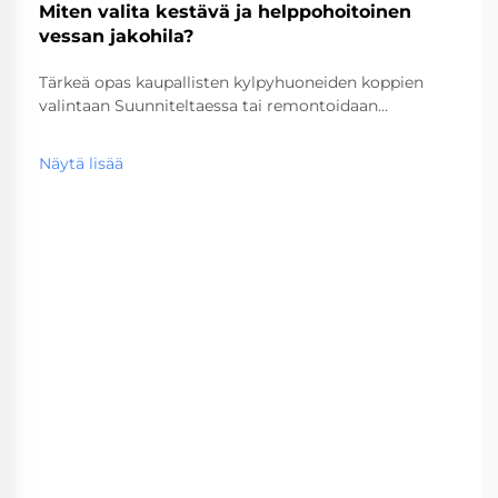
Miten valita kestävä ja helppohoitoinen
vessan jakohila?
Tärkeä opas kaupallisten kylpyhuoneiden koppien
valintaan Suunniteltaessa tai remontoidaan
kaupallista vessatilaa, oikean vessakopin valinta on
kriittinen päätös, joka vaikuttaa sekä
Näytä lisää
toiminnallisuuteen että pitkän aikavälin
huoltokustannuksiin. Nämä keskeiset...