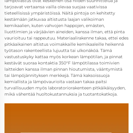
lämpövastus ovat keskeinen osa niiden suunnittelua ja
tarjoavat vertaansa vailla olevaa suojaa vaativissa
tieteellisissä ympäristöissä. Näitä pintoja on kehitetty
kestämään jatkuvaa altistusta laajan valikoiman
kemikaalien, kuten vahvojen happojen, emästen,
liuottimien ja värjäävien aineiden, kanssa ilman, että pinta
vaurioituu tai rappeutuu. Materiaalirakenne takaa, ettei edes
pitkäaikainen altistus voimakkaille kemikaaleille heikennä
työtason rakenteellista lujuutta tai ulkonäköä. Tämä
vastustuskyky kattaa myös korkean lämpötilan, ja pinnat
kestävät suoraa kontaktia 350°F lämpötilassa toimivien
laitteiden kanssa ilman pinnan hioutumista, vääntymistä
tai lämpöjännityksen merkkejä. Tämä kaksoissuoja
kemiallista ja lämpövaurioita vastaan takaa paitsi
turvallisuuden myös laboratoriorakenteen pitkäikäisyyden,
mikä vähentää huoltokustannuksia ja tuotantokatkoja.