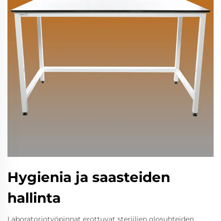
Hygienia ja saasteiden
hallinta
Laboratoriotyöpinnat erottuvat steriilien olosuhteiden