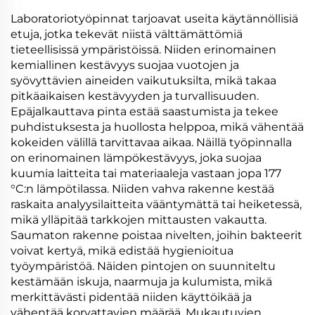
Laboratoriotyöpinnat tarjoavat useita käytännöllisiä
etuja, jotka tekevät niistä välttämättömiä
tieteellisissä ympäristöissä. Niiden erinomainen
kemiallinen kestävyys suojaa vuotojen ja
syövyttävien aineiden vaikutuksilta, mikä takaa
pitkäaikaisen kestävyyden ja turvallisuuden.
Epäjalkauttava pinta estää saastumista ja tekee
puhdistuksesta ja huollosta helppoa, mikä vähentää
kokeiden välillä tarvittavaa aikaa. Näillä työpinnalla
on erinomainen lämpökestävyys, joka suojaa
kuumia laitteita tai materiaaleja vastaan jopa 177
°C:n lämpötilassa. Niiden vahva rakenne kestää
raskaita analyysilaitteita vääntymättä tai heiketessä,
mikä ylläpitää tarkkojen mittausten vakautta.
Saumaton rakenne poistaa nivelten, joihin bakteerit
voivat kertyä, mikä edistää hygienioitua
työympäristöä. Näiden pintojen on suunniteltu
kestämään iskuja, naarmuja ja kulumista, mikä
merkittävästi pidentää niiden käyttöikää ja
vähentää korvattavien määrää. Mukautuvien