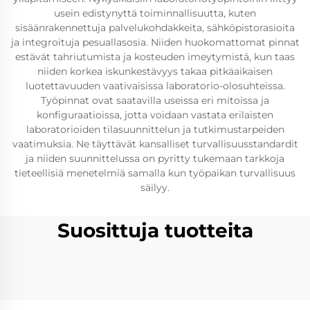
usein edistynyttä toiminnallisuutta, kuten
sisäänrakennettuja palvelukohdakkeita, sähköpistorasioita
ja integroituja pesuallasosia. Niiden huokomattomat pinnat
estävät tahriutumista ja kosteuden imeytymistä, kun taas
niiden korkea iskunkestävyys takaa pitkäaikaisen
luotettavuuden vaativaisissa laboratorio-olosuhteissa.
Työpinnat ovat saatavilla useissa eri mitoissa ja
konfiguraatioissa, jotta voidaan vastata erilaisten
laboratorioiden tilasuunnittelun ja tutkimustarpeiden
vaatimuksia. Ne täyttävät kansalliset turvallisuusstandardit
ja niiden suunnittelussa on pyritty tukemaan tarkkoja
tieteellisiä menetelmiä samalla kun työpaikan turvallisuus
säilyy.
Suosittuja tuotteita