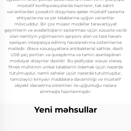
müxtəlif konfiqurasiyalarda hazırlanır, tək sətirli
variantlardan çoxsətirli dizaynlara qədər müxtəlif saxlama
ehtiyaclarına və yer tələblərinə uyğun variantlar
mövcuddur. Bir çox müasir modellər tərəvəzliyyət
geyimlərin və avadanlıqların saxlanması üçün xüsusilə vacib
olan nəmliyin yığılmasının qarşısını alan və təzə havanı
saxlayan inteqrasiya edilmiş havalandırma sistemlərinə
malikdir. Əlavə xüsusiyyətlərə antibakterial səthlər, daxili
USB şarj portları və quraşdırma və təmiri asanlaşdıran
modulyar dizaynlar daxildir. Bu şkafçıqlar xüsusi olaraq
fitnes mühitinin unikal tələblərini ödəmək üçün nəzərdə
tutulmuşdur, nəmli sahələr üçün nəzərdə tutulmuşdur,
təmizləyici kimyəvi maddələrə davamlılığı və müxtəlif
obyekt idarəetmə sistemləri ilə uyğunluğu nəzərə
alınmaqla hazırlanmışdır.
Yeni məhsullar