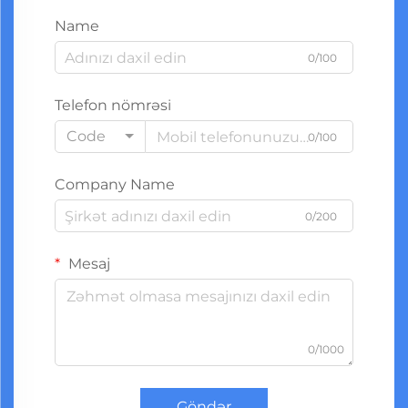
Name
0/100
Telefon nömrəsi
Code
0/100
Company Name
0/200
Mesaj
0/1000
Göndər