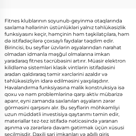
Fitnes klublarının soyunub-geyinmə otaqlarında
saxlama həllərinin üstünlükləri yalnız təhlükəsizlik
funksiyasını keçir, həmçinin həm təşkilatçılara, həm
də istifadəçilərə çoxsaylı faydalar təqdim edir.
Birincisi, bu seyflər üzvlərin əşyalarından narahat
olmadan idmanla məşğul olmalarına imkan
yaradaraq fitnes təcrübəsini artırır. Müasir elektron
kilidləmə sistemləri klasik vintlərin istifadəsini
aradan qaldıraraq təmir xərclərini azaldır və
təhlükəsizliyin idarə edilməsini yaxşılaşdırır.
Havalandırma funksiyasına malik konstruksiya isə
qoxu və nəm problemlərinə qarşı aktiv mübarizə
aparır, eyni zamanda saxlanılan əşyaların zərər
görməsini qarşısını alır. Bu seyflərin möhkəmliyi
uzun müddətli investisiya qaytarımı təmin edir,
materiallar tez-tez istifadə nəticəsində yaranan
aşınma və zərərlərə davam gətirmək üçün xüsusi
seçilmişdir. Daxili şarj imkanları və ağıllı giriş