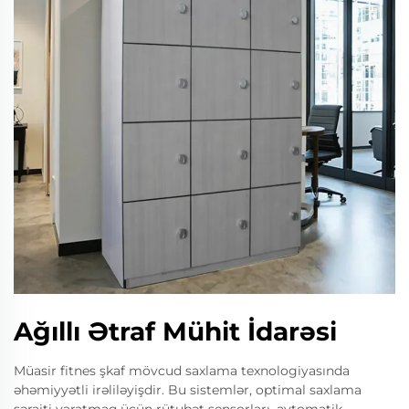
Ağıllı Ətraf Mühit İdarəsi
Müasir fitnes şkaf mövcud saxlama texnologiyasında
əhəmiyyətli irəliləyişdir. Bu sistemlər, optimal saxlama