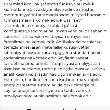
sistemləri kimi inkişaf etmiş funksiyalar üzvlük
xidmətlərinə əlavə dəyər əlavə edir və müştəri
memnuniyyətini artırmaqla sadıq müştəri bazasının
formalaşmasına kömək edir. Müasir seyf
sistemlərinin modulyar təbiəti güzəştli
konfiqurasiya seçimlərinə imkan verir, bu da sahənin
səmərəli istifadəsinə və dəyişən ehtiyacların
ödənilməsinə kömək edir. Antibakterial səthlər və
təmizlənməsi asan materiallar xüsusiyyətləri
ictimaiyyət arasında artan gigiyena standartlarının
saxlanılmasına kömək edir. Seyflərin təsisat
idarəetmə proqramı ilə inteqrasiyası əməliyyatları
asanlaşdırır, izləmə, təmir planlaşdırılması və istifadə
analitikasını yaxşılaşdırmaq üçün imkanlar yaradır.
Həmçinin, hərəkət sensorlu işıqlandırma və ağıllı
enerji idarəetmə sistemləri də daxil olmaqla bu
seyflər enerji səmərəliliyinə də töhfə verir və
əməliyyat xərclərinin azalmasına kömək edir.