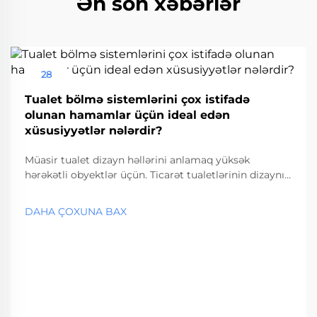
Ən son xəbərlər
28
Aug
Tualet bölmə sistemlərini çox istifadə
olunan hamamlar üçün ideal edən
xüsusiyyətlər nələrdir?
Müasir tualet dizayn həllərini anlamaq yüksək
hərəkətli obyektlər üçün. Ticarət tualetlərinin dizaynı
ilə bağlı yanaşmalar son illərdə əhəmiyyətli dərəcədə
inkişaf etmişdir və çoxhərəkətli obyektlərdə tualet
DAHA ÇOXUNA BAX
bölmə sistemləri əsas komponent kimi meydana çıxır.
Hava limanlarından... başlayaraq müxtəlif yerlər üçün
uyğun həllər.