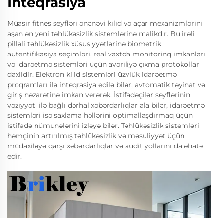
İnteqrasiya
Müasir fitnes seyfləri ənənəvi kilid və açar mexanizmlərini
aşan ən yeni təhlükəsizlik sistemlərinə malikdir. Bu irəli
pilləli təhlükəsizlik xüsusiyyətlərinə biometrik
autentifikasiya seçimləri, real vaxtda monitorinq imkanları
və idarəetmə sistemləri üçün avəriliyə çıxma protokolları
daxildir. Elektron kilid sistemləri üzvlük idarəetmə
proqramları ilə inteqrasiya edilə bilər, avtomatik təyinat və
giriş nəzarətinə imkan verərək. İstifadəçilər seyflərinin
vəziyyəti ilə bağlı dərhal xəbərdarlıqlar ala bilər, idarəetmə
sistemləri isə saxlama həllərini optimallaşdırmaq üçün
istifadə nümunələrini izləyə bilər. Təhlükəsizlik sistemləri
həmçinin artırılmış təhlükəsizlik və məsuliyyət üçün
müdaxiləyə qarşı xəbərdarlıqlar və audit yollarını da əhatə
edir.