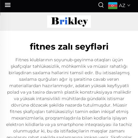
AZ
fitnes zalı seyfləri
Fitnes klublarının soyunub-geyinmə otaqları üçün
şkafçıqlar təhlükəsizlik, möhkəmlik və müasir rahatlığı
birləşdirən saxlama həllərini təmsil edir. Bu ixtisaslaşmış
saxlama qurğuları ağır iş şəraitinə cavab verən
materiallardan hazırlanmışdır, adətən yüksək keyfiyyətli
polad və ya təsirə davamlı plastik konstruksiyaya malikdir
və yüksək intansivlikli mühitlərdə gündəlik istismar
dövrünə dözəcək şəkildə nəzərdə tutulmuşdur. Müasir
fitnes şkafçıqları təhlükəsizliyi təmin edən inkişaf etmiş
mexanizmlərlə, proqramlaşdırıla bilən kodlarla işləyən
elektron kilidlərlə və ya smartphone inteqrasiyası ilə təchiz
olunmuşdur ki, bu da istifadəçilərin məşqlər zamanı
əşyalarını rahat şəkildə saxlamasına imkan verir. Şkafçıqlar