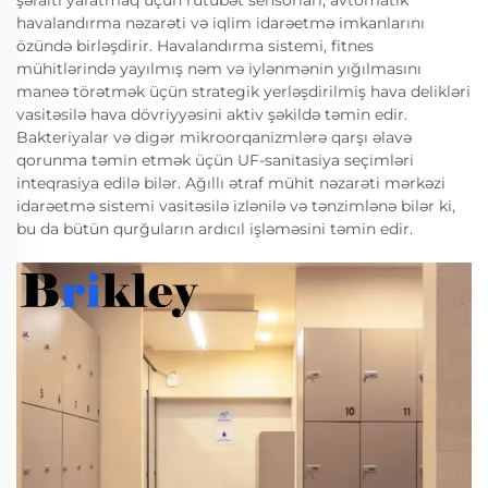
şəraiti yaratmaq üçün rütubət sensorları, avtomatik
havalandırma nəzarəti və iqlim idarəetmə imkanlarını
özündə birləşdirir. Havalandırma sistemi, fitnes
mühitlərində yayılmış nəm və iylənmənin yığılmasını
maneə törətmək üçün strategik yerləşdirilmiş hava delikləri
vasitəsilə hava dövriyyəsini aktiv şəkildə təmin edir.
Bakteriyalar və digər mikroorqanizmlərə qarşı əlavə
qorunma təmin etmək üçün UF-sanitasiya seçimləri
inteqrasiya edilə bilər. Ağıllı ətraf mühit nəzarəti mərkəzi
idarəetmə sistemi vasitəsilə izlənilə və tənzimlənə bilər ki,
bu da bütün qurğuların ardıcıl işləməsini təmin edir.