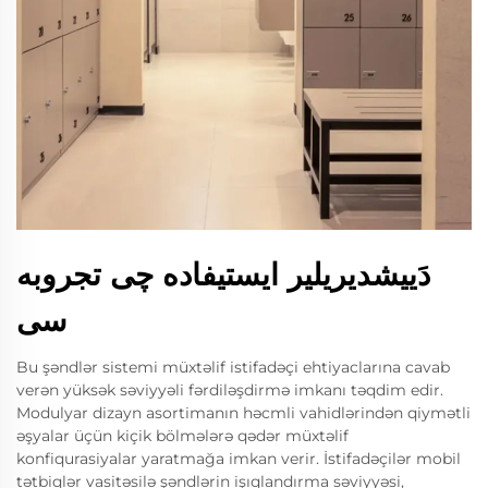
دَییشدیریلیر ایستیفاده چی تجروبه
سی
Bu şəndlər sistemi müxtəlif istifadəçi ehtiyaclarına cavab
verən yüksək səviyyəli fərdiləşdirmə imkanı təqdim edir.
Modulyar dizayn asortimanın həcmli vahidlərindən qiymətli
əşyalar üçün kiçik bölmələrə qədər müxtəlif
konfiqurasiyalar yaratmağa imkan verir. İstifadəçilər mobil
tətbiqlər vasitəsilə şəndlərin işıqlandırma səviyyəsi,