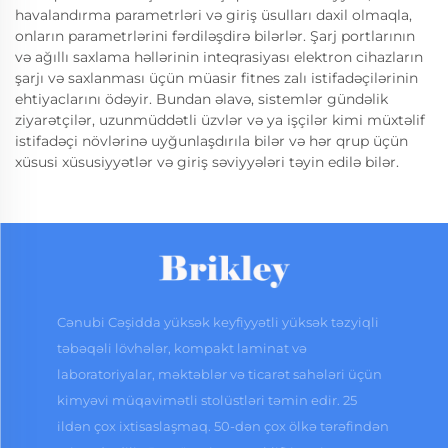
havalandırma parametrləri və giriş üsulları daxil olmaqla,
onların parametrlərini fərdiləşdirə bilərlər. Şarj portlarının
və ağıllı saxlama həllərinin inteqrasiyası elektron cihazların
şarjı və saxlanması üçün müasir fitnes zalı istifadəçilərinin
ehtiyaclarını ödəyir. Bundan əlavə, sistemlər gündəlik
ziyarətçilər, uzunmüddətli üzvlər və ya işçilər kimi müxtəlif
istifadəçi növlərinə uyğunlaşdırıla bilər və hər qrup üçün
xüsusi xüsusiyyətlər və giriş səviyyələri təyin edilə bilər.
Cənubi Cəşidda yüksək keyfiyyətli yüksək təzyiqli
təbəqəli lövhələr, kompakt laminat və
laboratoriyalar, məktəblər və ticarət sahələri üçün
kimyəvi müqavimətli stolüstləri təmin edir. 25
ildən çox ixtisaslaşmaq. 50-dən çox ölkə tərəfindən