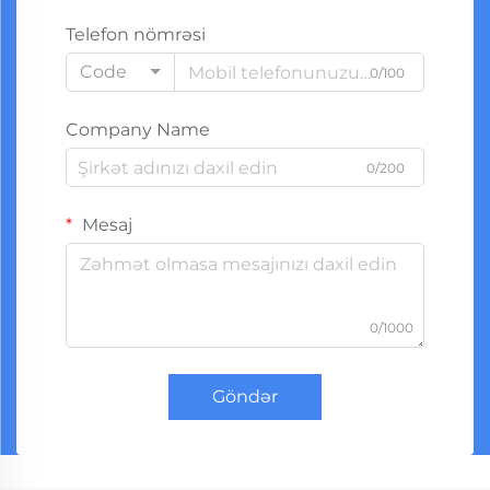
Telefon nömrəsi
Code
0/100
Company Name
0/200
Mesaj
0/1000
Göndər