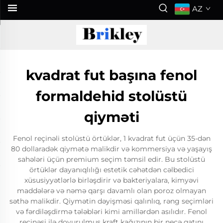
AZ
kvadrat fut başına fenol
formaldehid stolüstü
qiyməti
Fenol reçinəli stolüstü örtüklər, 1 kvadrat fut üçün 35-dən
80 dollaradək qiymətə malikdir və kommersiya və yaşayış
sahələri üçün premium seçim təmsil edir. Bu stolüstü
örtüklər dayanıqlılığı estetik cəhətdən cəlbedici
xüsusiyyətlərlə birləşdirir və bakteriyalara, kimyəvi
maddələrə və nəmə qarşı davamlı olan poroz olmayan
səthə malikdir. Qiymətin dəyişməsi qalınlıq, rəng seçimləri
və fərdiləşdirmə tələbləri kimi amillərdən asılıdır. Fenol
reçinəsi ilə doyurulmuş kraft kağızının bir neçə qatını