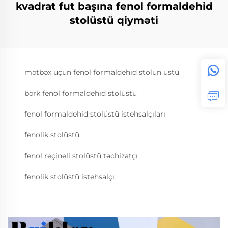
kvadrat fut başına fenol formaldehid
stolüstü qiyməti
mətbəx üçün fenol formaldehid stolun üstü
bərk fenol formaldehid stolüstü
fenol formaldehid stolüstü istehsalçıları
fenolik stolüstü
fenol reçineli stolüstü təchizatçı
fenolik stolüstü istehsalçı