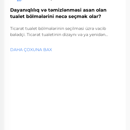
Aug
Dayanıqlılıq və təmizlənməsi asan olan
tualet bölmələrini necə seçmək olar?
Ticarət tualet bölmələrinin seçilməsi üzrə vacib
bələdçi. Ticarət tualetinin dizaynı və ya yenidən
qurulması zamanı düzgün tualet bölməsinin
seçilməsi funksionallığı və uzunmüddətli təmir
DAHA ÇOXUNA BAX
xərclərini təsir altına alan vacib qərardır. Bu vacib...
amillərə əsaslanan seçim.