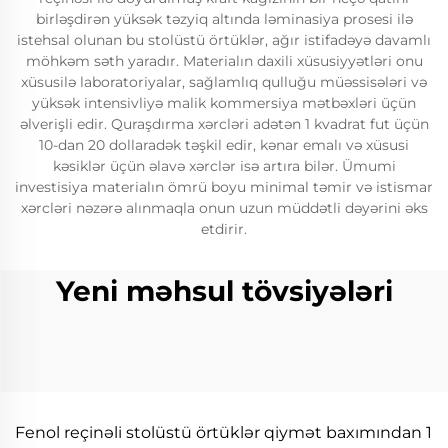
birləşdirən yüksək təzyiq altında ləminasiya prosesi ilə
istehsal olunan bu stolüstü örtüklər, ağır istifadəyə davamlı
möhkəm səth yaradır. Materialın daxili xüsusiyyətləri onu
xüsusilə laboratoriyalar, sağlamlıq qulluğu müəssisələri və
yüksək intensivliyə malik kommersiya mətbəxləri üçün
əlverişli edir. Quraşdırma xərcləri adətən 1 kvadrat fut üçün
10-dan 20 dollaradək təşkil edir, kənar emalı və xüsusi
kəsiklər üçün əlavə xərclər isə artıra bilər. Ümumi
investisiya materialın ömrü boyu minimal təmir və istismar
xərcləri nəzərə alınmaqla onun uzun müddətli dəyərini əks
etdirir.
Yeni məhsul tövsiyələri
Fenol reçinəli stolüstü örtüklər qiymət baxımından 1