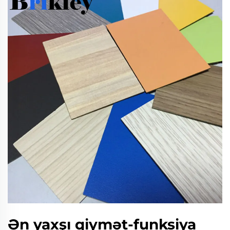
Ən yaxşı qiymət-funksiya