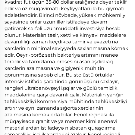
kvadrat fut üçün 35-80 dollar aralığında dəyər təklif
edir və öz müqavimətli keyfiyyətləri ilə bu qiyməti
ədalətləndirir. Birinci növbədə, yüksək möhkəmliyi
sayəsində onlar uzun illər istifadəyə davam
gətirərək sərfəli uzunmüddətli investisiya hesab
olunur. Materialın təsir, xətti və kimyəvi maddələrə
davamlılığı zaman keçdikcə təmir və əvəzetmə
xərclərinin minimal səviyyədə saxlanmasına kömək
edir. Qeyri-poröz səth bakteriya artımını maneə
törədir və təmizləmə prosesini asanlaşdıraraq
xərclərin azalmasına və gigiyenik mühitin
qorunmasına səbəb olur. Bu stolüstü örtüklər
intensiv istifadə şəraitində görünüşünü saxlayır,
rəngləri ultrabənövşəyi işıqlar və güclü təmizlik
maddələrinə qarşı davamlı qalır. Materialın yanğın
təhlükəsizliyi kommersiya mühitində təhlükəsizliyi
artırır və eyni zamanda sığorta xərclərinin
azalmasına kömək edə bilər. Fenol reçinəsi ilə
müqayisədə qranit və ya mərmər kimi ənənəvi
materiallardan istifadəyə nisbətən quraşdırma
səmərəliliyi işçilik xərclərini azaldır. Fenol reçinəli