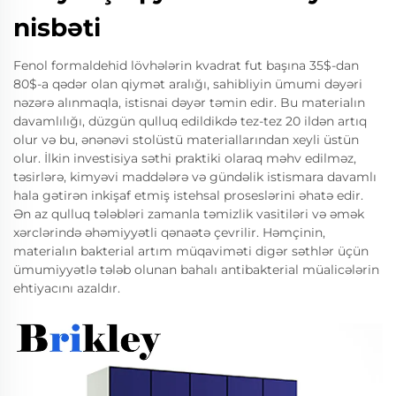
nisbəti
Fenol formaldehid lövhələrin kvadrat fut başına 35$-dan
80$-a qədər olan qiymət aralığı, sahibliyin ümumi dəyəri
nəzərə alınmaqla, istisnai dəyər təmin edir. Bu materialın
davamlılığı, düzgün qulluq edildikdə tez-tez 20 ildən artıq
olur və bu, ənənəvi stolüstü materiallarından xeyli üstün
olur. İlkin investisiya səthi praktiki olaraq məhv edilməz,
təsirlərə, kimyəvi maddələrə və gündəlik istismara davamlı
hala gətirən inkişaf etmiş istehsal proseslərini əhatə edir.
Ən az qulluq tələbləri zamanla təmizlik vasitiləri və əmək
xərclərində əhəmiyyətli qənaətə çevrilir. Həmçinin,
materialın bakterial artım müqaviməti digər səthlər üçün
ümumiyyətlə tələb olunan bahalı antibakterial müalicələrin
ehtiyacını azaldır.