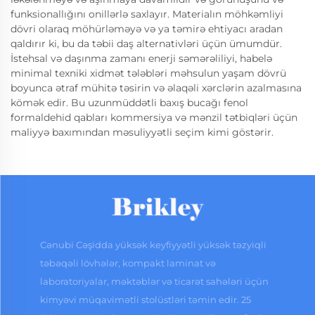
funksionallığını onillərlə saxlayır. Materialın möhkəmliyi
dövri olaraq möhürləməyə və ya təmirə ehtiyacı aradan
qaldırır ki, bu da təbii daş alternativləri üçün ümumdür.
İstehsal və daşınma zamanı enerji səmərəliliyi, habelə
minimal texniki xidmət tələbləri məhsulun yaşam dövrü
boyunca ətraf mühitə təsirin və əlaqəli xərclərin azalmasına
kömək edir. Bu uzunmüddətli baxış bucağı fenol
formaldehid qabları kommersiya və mənzil tətbiqləri üçün
maliyyə baxımından məsuliyyətli seçim kimi göstərir.
Cənubi Cəşidda yüksək keyfiyyətli yüksək təzyiqli
təbəqəli lövhələr, kompakt laminat və
laboratoriyalar, məktəblər və ticarət sahələri üçün
kimyəvi müqavimətli stolüstləri təmin edir. 25