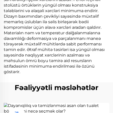
stolüstü örtüklərin yüngül olması konstruksiya
tələblərini və əlaqəli xərcləri minimuma endirir.
Dizayn baxımından çevikliyi sayəsində müxtəlif
memarlıq üslubları ilə səlis birləşərək bədii
kompromislər üçün əlavə xərcləri aradan qaldırır.
Materialın nəm və temperatur dalğalanmalarına
davamlılığı deformasiya və parçalanmanı maneə
törəyərək müxtəlif mühitlərdə sabit performansı
təmin edir. Ətraf mühitə təsirləri isə yüngül olması
sayəsində nəqliyyat xərclərinin azalması və
məhsulun ömrü boyu təmirə aid resursların
istifadəsinin minimuma endirilməsi ilə özünü
göstərir.
Fəaliyyətli məsləhətlər
28