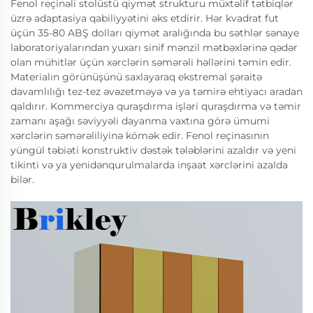
Fenol reçinəli stolüstü qiymət strukturu müxtəlif tətbiqlər
üzrə adaptasiya qabiliyyətini əks etdirir. Hər kvadrat fut
üçün 35-80 ABŞ dolları qiymət aralığında bu səthlər sənaye
laboratoriyalarından yuxarı sinif mənzil mətbəxlərinə qədər
olan mühitlər üçün xərclərin səmərəli həllərini təmin edir.
Materialın görünüşünü saxlayaraq ekstremal şəraitə
davamlılığı tez-tez əvəzetməyə və ya təmirə ehtiyacı aradan
qaldırır. Kommerciya quraşdırma işləri quraşdırma və təmir
zamanı aşağı səviyyəli dayanma vaxtına görə ümumi
xərclərin səmərəliliyinə kömək edir. Fenol reçinasının
yüngül təbiəti konstruktiv dəstək tələblərini azaldır və yeni
tikinti və ya yenidənqurulmalarda inşaat xərclərini azalda
bilər.