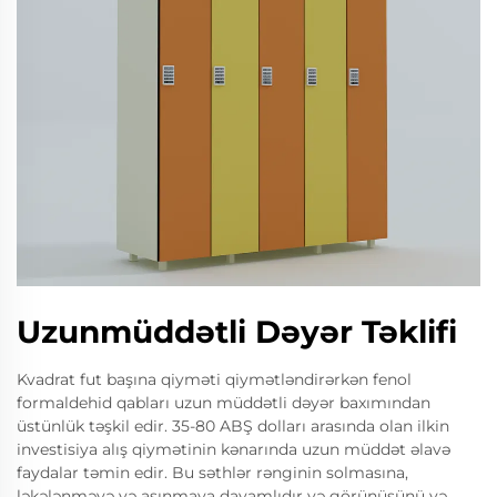
Uzunmüddətli Dəyər Təklifi
Kvadrat fut başına qiyməti qiymətləndirərkən fenol
formaldehid qabları uzun müddətli dəyər baxımından
üstünlük təşkil edir. 35-80 ABŞ dolları arasında olan ilkin
investisiya alış qiymətinin kənarında uzun müddət əlavə
faydalar təmin edir. Bu səthlər rənginin solmasına,
ləkələnməyə və aşınmaya davamlıdır və görünüşünü və