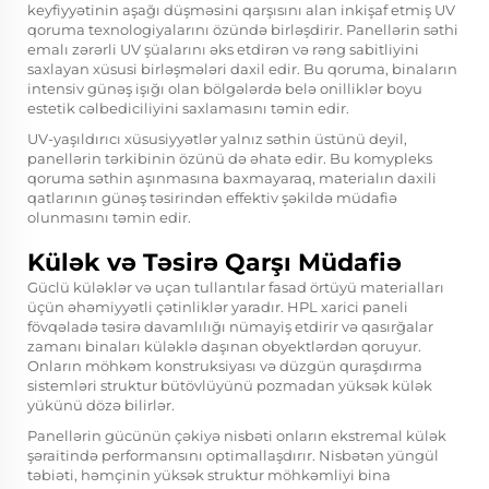
keyfiyyətinin aşağı düşməsini qarşısını alan inkişaf etmiş UV
qoruma texnologiyalarını özündə birləşdirir. Panellərin səthi
emalı zərərli UV şüalarını əks etdirən və rəng sabitliyini
saxlayan xüsusi birləşmələri daxil edir. Bu qoruma, binaların
intensiv günəş işığı olan bölgələrdə belə onilliklər boyu
estetik cəlbediciliyini saxlamasını təmin edir.
UV-yaşıldırıcı xüsusiyyətlər yalnız səthin üstünü deyil,
panellərin tərkibinin özünü də əhatə edir. Bu komypleks
qoruma səthin aşınmasına baxmayaraq, materialın daxili
qatlarının günəş təsirindən effektiv şəkildə müdafiə
olunmasını təmin edir.
Külək və Təsirə Qarşı Müdafiə
Güclü küləklər və uçan tullantılar fasad örtüyü materialları
üçün əhəmiyyətli çətinliklər yaradır. HPL xarici paneli
fövqəladə təsirə davamlılığı nümayiş etdirir və qasırğalar
zamanı binaları küləklə daşınan obyektlərdən qoruyur.
Onların möhkəm konstruksiyası və düzgün quraşdırma
sistemləri struktur bütövlüyünü pozmadan yüksək külək
yükünü dözə bilirlər.
Panellərin gücünün çəkiyə nisbəti onların ekstremal külək
şəraitində performansını optimallaşdırır. Nisbətən yüngül
təbiəti, həmçinin yüksək struktur möhkəmliyi bina