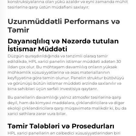
konstruksiyalarına olan yükü azaldır və eyni zamanda mühit
təsirlərinə qarşı üstün müdafiəni saxlayır.
Uzunmüddətli Performans və
Təmir
Dayanıqlılıq və Nəzərdə tutulan
İstismar Müddəti
Düzgün quraşdırıldığında və tənzimli olaraq təmir
edildikdə, HPL xarici panelin istismar müddəti adətən 30
ildən çox olur. Bu möhtəşəm davamlılıq onların yüksək
möhkəmlik xüsusiyyətlərinə və əsas materiallarının
keyfiyyətinə görə təmin olunur. Panelin struktur bütövlüyü
və görünüşü bütün istismar müddəti ərzində saxlanılır və
bina sahibləri üçün sərfəli investisiya qaytarır.
Bu panellərin davamlılığı yalnız atmosfer təsirlərinə qarşı
deyil, həm də kimyəvi maddələrə, çirkləndiricilərə və digər
ekoloji çirkləndiricilərə qarşı müqavimətə malikdir ki, bu da
xarici səthlərə zərər vura bilər.
Təmir Tələbləri və Prosedurları
HPL xarici panellərin ən cəlbedici xüsusiyyətlərindən biri