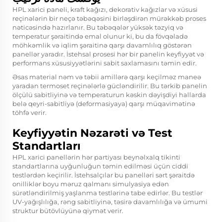
HPL xarici paneli, kraft kağızı, dekorativ kağızlar və xüsusi
reçinələrin bir neçə təbəqəsini birləşdirən mürəkkəb proses
nəticəsində hazırlanır. Bu təbəqələr yüksək təzyiq və
temperatur şəraitində emal olunur ki, bu da fövqəladə
möhkəmlik və iqlim şəraitinə qarşı davamlılıq göstərən
panellər yaradır. İstehsal prosesi hər bir panelin keyfiyyət və
performans xüsusiyyətlərini sabit saxlamasını təmin edir.
Əsas material nəm və təbii amillərə qarşı keçilməz maneə
yaradan termoset reçinələrlə gücləndirilir. Bu tərkib panelin
ölçülü sabitliyinə və temperaturun kəskin dəyişdiyi hallarda
belə qeyri-sabitliyə (deformasiyaya) qarşı müqavimətinə
töhfə verir.
Keyfiyyətin Nəzarəti və Test
Standartları
HPL xarici panellərin hər partiyası beynəlxalq tikinti
standartlarına uyğunluğun təmin edilməsi üçün ciddi
testlərdən keçirilir. İstehsalçılar bu panelləri sərt şəraitdə
onilliklər boyu məruz qalmanı simulyasiya edən
sürətləndirilmiş yaşlanma testlərinə tabe edirlər. Bu testlər
UV-yağışlılığa, rəng sabitliyinə, təsirə davamlılığa və ümumi
struktur bütövlüyünə qiymət verir.