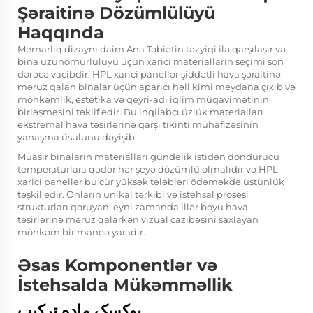
Şəraitinə Dözümlülüyü
Haqqında
Memarlıq dizaynı daim Ana Təbiətin təzyiqi ilə qarşılaşır və
bina uzunömürlülüyü üçün xarici materialların seçimi son
dərəcə vacibdir. HPL xarici panellər şiddətli hava şəraitinə
məruz qalan binalar üçün aparıcı həll kimi meydana çıxıb və
möhkəmlik, estetika və qeyri-adi iqlim müqavimətinin
birləşməsini təklif edir. Bu inqilabçı üzlük materialları
ekstremal hava təsirlərinə qarşı tikinti mühafizəsinin
yanaşma üsulunu dəyişib.
Müasir binaların materialları gündəlik istidən dondurucu
temperaturlara qədər hər şeyə dözümlü olmalıdır və HPL
xarici panellər bu cür yüksək tələbləri ödəməkdə üstünlük
təşkil edir. Onların unikal tərkibi və istehsal prosesi
strukturları qoruyan, eyni zamanda illər boyu hava
təsirlərinə məruz qalarkən vizual cazibəsini saxlayan
möhkəm bir maneə yaradır.
Əsas Komponentlər və
İstehsalda Mükəmməllik
یوکسک ماده ترکیب