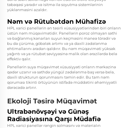
təbəqəsi yaradır və isitmə ilə soyutma sistemlərinin
yüklənməsini azaldır.
Nəm və Rütubətdən Mühafizə
HPL xarici panellərin ən təsirli xüsusiyyətlərindən biri onların
üstün nəm müqavimətidir. Panellərin poroz olmayan səthi
və bağlanmış kənarları suyun keçməsini maneə törədir və
bu da çürümə, göbələk artımı və ya daxili zədələnmə
ehtimallarını aradan qaldırır. Bu nəm müqaviməti yüksək
yağıntı və ya rütubət səviyyəsinə malik olan ərazilərdə belə
effektiv qalır.
Panellərin suya müqavimət xüsusiyyəti onların mərkəzinə
qədər uzanır və səthdə yüngül zədələnmə baş versə belə,
daxili strukturun qorunmasını təmin edir. Bu tam nəm
qoruması tikinti örtüyünün istifadə müddətini əhəmiyyətli
dərəcədə artırır.
Ekoloji Təsirə Müqavimət
Ultrabənövşəyi və Günəş
Radiasiyasına Qarşı Müdafiə
HPL xarici panellər rəngin solmasını və materialın