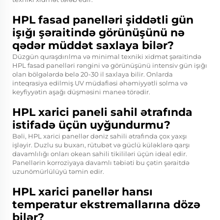
HPL fasad panelləri şiddətli gün
işığı şəraitində görünüşünü nə
qədər müddət saxlaya bilər?
Düzgün quraşdırılma və minimal texniki xidmət şəraitində
HPL fasad panelləri rəngini və görünüşünü intensiv gün işığı
olan bölgələrdə belə 20-30 il saxlaya bilir. Onlarda
inteqrasiya edilmiş UV müdafiəsi əhəmiyyətli solma və
keyfiyyətin aşağı düşməsini maneə törədir.
HPL xarici paneli sahil ətrafında
istifadə üçün uyğundurmu?
Bəli, HPL xarici panellər dəniz sahili ətrafında çox yaxşı
işləyir. Duzlu su buxarı, rütubət və güclü küləklərə qarşı
davamlılığı onları okean sahili tikililəri üçün ideal edir.
Panellərin korroziyaya davamlı təbiəti bu çətin şəraitdə
uzunömürlülüyü təmin edir.
HPL xarici panellər hansı
temperatur ekstremallarına dözə
bilər?