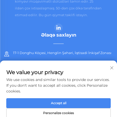
kimyəvi müqavimətli stolüstləri təmin edir. 25
ildən çox ixtisaslaşmaq. 50-dən çox ölkə tərəfindən
etimad edilir. Bu gün qiymət təklifi istəyin.
Əlaqə saxlayın
17-1 Donghu Köçəsi, Henglin Şəhəri, İqtisadi İnkişaf Zonası
+86-13912311254
We value your privacy
[email protected]
We use cookies and similar tools to provide our services.
If you don't want to accept all cookies, click Personalize
cookies.
Müəllif hüquqları © 2025 Jiangsu Jiashida Dekorativ Materiallar
Accept all
Co.,Ltd. Bütün hüquqlar qorunur.
Məxfilik siyasəti
Personalize cookies