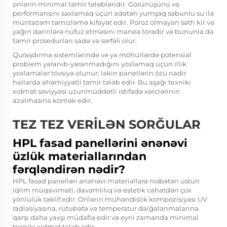
onların minimal təmir tələbləridir. Görünüşünü və
performansını saxlamaq üçün adətən yumşaq sabunlu su ilə
müntəzəm təmizləmə kifayət edir. Poroz olmayan səth kir və
yağın dərinlərə nüfuz etməsini maneə törədir və bununla da
təmir prosedurları sadə və sərfəli olur.
Quraşdırma sistemlərində və ya möhürlərdə potensial
problem yaranıb-yaranmadığını yoxlamaq üçün illik
yoxlamalar tövsiyə olunur, lakin panellərin özü nadir
hallarda əhəmiyyətli təmir tələb edir. Bu aşağı texniki
xidmət səviyyəsi uzunmüddətli istifadə xərclərinin
azalmasına kömək edir.
TEZ TEZ VERİLƏN SORĞULAR
HPL fasad panellərini ənənəvi
üzlük materiallarından
fərqləndirən nədir?
HPL fasad panelləri ənənəvi materiallara nisbətən üstün
iqlim müqaviməti, davamlılıq və estetik cəhətdən çox
yönlülük təklif edir. Onların mühəndislik kompozisiyası UV
radiasiyasına, rütubətə və temperatur dalğalanmalarına
qarşı daha yaxşı müdafiə edir və eyni zamanda minimal
texniki xidmət tələb edir.