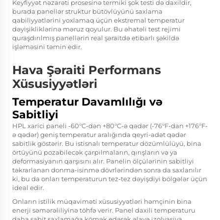
Keyfiyyət nəzarəti prosesinə termiki şok testi də daxildir,
burada panellər struktur bütövlüyünü saxlama
qabiliyyətlərini yoxlamaq üçün ekstremal temperatur
dəyişikliklərinə məruz qoyulur. Bu əhatəli test rejimi
quraşdırılmış panellərin real şəraitdə etibarlı şəkildə
işləməsini təmin edir.
Hava Şəraiti Performans
Xüsusiyyətləri
Temperatur Davamlılığı və
Sabitliyi
HPL xarici paneli -60°C-dən +80°C-ə qədər (-76°F-dan +176°F-
ə qədər) geniş temperatur aralığında qeyri-adət qədər
sabitlik göstərir. Bu istisnalı temperatur dözümlülüyü, bina
örtüyünü pozabilecək çarpılmaların, qırışların və ya
deformasiyanın qarşısını alır. Panelin ölçülərinin sabitliyi
təkrarlanan donma-isinmə dövrlərindən sonra da saxlanılır
ki, bu da onları temperaturun tez-tez dəyişdiyi bölgələr üçün
ideal edir.
Onların istilik müqaviməti xüsusiyyətləri həmçinin bina
enerji səmərəliliyinə töhfə verir. Panel daxili temperaturu
daha sabit saxlamağa kömək edərək əlavə izolyasiya