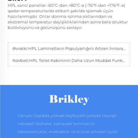
HPL xarici panellər -60°C-dən +80°C-ə (-76°F-dən +176°F-ə)
qədər temperaturlarda etibarlı şəkildə işləmək üçün
hazırlanmışdır. Onlar donma-isinmə sikllarından və
ekstremal temperatur dəyişikliklərindən sonra belə struktur
bütövlüyünü və görünüşünü saxlayır.
Əvvəlki:
HPL Laminatların Populyarlığını Artıran İnnovasiyalar Nələrdir?
Növbəti:
HPL Toilet Kabininin Daha Uzun Müddət Funksional Qalmasını Təmin Edən Təmir Praktikaları Hansılardır?
Cənubi Cəşidda yüksək keyfiyyətli yüksək təzyiqli
təbəqəli lövhələr, kompakt laminat və
laboratoriyalar, məktəblər və ticarət sahələri üçün