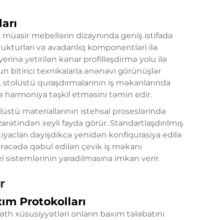
ları
i, müasir mebellərin dizaynında geniş istifadə
rukturları və avadanlıq komponentləri ilə
erinə yetirilən kənar profilləşdirmə yolu ilə
un bitirici texnikalarla ənənəvi görünüşlər
L stolüstü quraşdırmalarının iş məkanlarında
 harmoniya təşkil etməsini təmin edir.
lüstü materiallarının istehsal proseslərində
arətindən xeyli fayda görür. Standartlaşdırılmış
htiyacları dəyişdikcə yenidən konfiqurasiya edilə
ərəcədə qəbul edilən çevik iş məkanı
 sistemlərinin yaradılmasına imkan verir.
r
xım Protokolları
əth xüsusiyyətləri onların baxım tələbatını