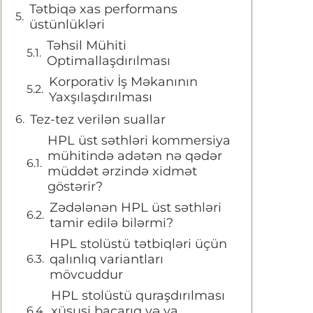
Tətbiqə xas performans
üstünlükləri
Təhsil Mühiti
Optimallaşdırılması
Korporativ İş Məkanının
Yaxşılaşdırılması
Tez-tez verilən suallar
HPL üst səthləri kommersiya
mühitində adətən nə qədər
müddət ərzində xidmət
göstərir?
Zədələnən HPL üst səthləri
tamir edilə bilərmi?
HPL stolüstü tətbiqləri üçün
qalınlıq variantları
mövcuddur
HPL stolüstü quraşdırılması
xüsusi bacarıq və ya