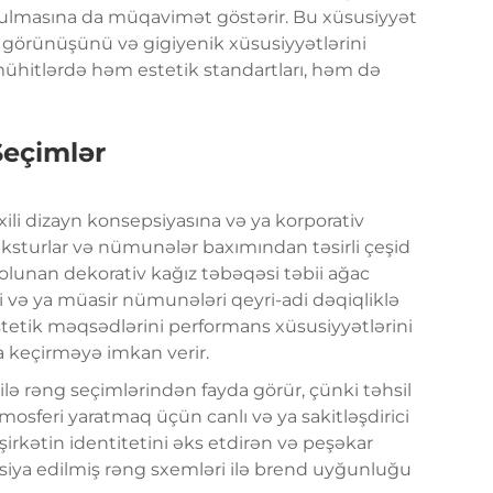
ulmasına da müqavimət göstərir. Bu xüsusiyyət
l görünüşünü və gigiyenik xüsusiyyətlərini
 mühitlərdə həm estetik standartları, həm də
Seçimlər
axili dizayn konsepsiyasına və ya korporativ
eksturlar və nümunələr baxımından təsirli çeşid
 olunan dekorativ kağız təbəqəsi təbii ağac
əri və ya müasir nümunələri qeyri-adi dəqiqliklə
 estetik məqsədlərini performans xüsusiyyətlərini
a keçirməyə imkan verir.
ilə rəng seçimlərindən fayda görür, çünki təhsil
osferi yaratmaq üçün canlı və ya sakitləşdirici
 şirkətin identitetini əks etdirən və peşəkar
siya edilmiş rəng sxemləri ilə brend uyğunluğu