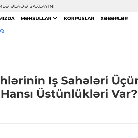
LƏ ƏLAQƏ SAXLAYIN!
MIZDA
MƏHSULLAR
KORPUSLAR
XƏBƏRLƏR
OQ
hlərinin Iş Sahələri Üçü
Hansı Üstünlükləri Var?