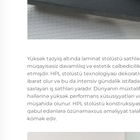
Yüksək təzyiq altında laminat stolüstü səthlə
müqayisəsiz davamlılıq və estetik cəlbedicilik
etmişdir. HPL stolüstü texnologiyası dekorativ
ibarət olur və bu da intensiv gündəlik istif
saxlayan iş səthləri yaradır. Dünyanın müxtəli
həllərinə yüksək performans xüsusiyyətləri və
müşahidə olunur. HPL stolüstü konstruksiyas
qəbul edənlərə özünəməxsus əməliyyat tələbl
kömək edir.