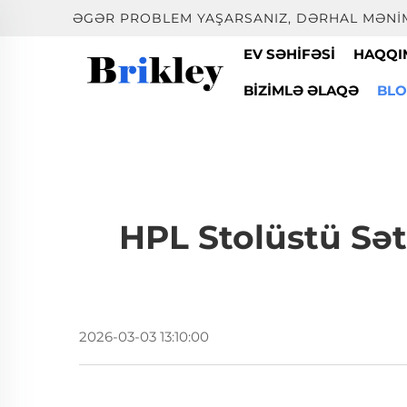
ƏGƏR PROBLEM YAŞARSANIZ, DƏRHAL MƏNIM
EV SƏHIFƏSI
HAQQI
BIZIMLƏ ƏLAQƏ
BL
HPL Stolüstü Sət
2026-03-03 13:10:00