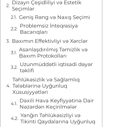
Dizayn Çeşidliliyi və Estetik
Seçimlər
Geniş Rəng və Naxış Seçimi
Problemsiz İnteqrasiya
Bacarıqları
Baxımın Effektivliyi və Xərclər
Asanlaşdırılmış Təmizlik və
Baxım Protokolları
Uzunmüddətli iqtisadi dəyər
təklifi
Təhlükəsizlik və Sağlamlıq
Tələblərinə Uyğunluq
Xüsusiyyətləri
Daxili Hava Keyfiyyətinə Dair
Nəzərdən Keçirilmələr
Yanğın Təhlükəsizliyi və
Tikinti Qaydalarına Uyğunluq