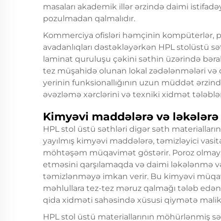
masaları akademik illər ərzində daimi istif
pozulmadan qalmalıdır.
Kommerciya ofisləri həmçinin kompüterlər, prin
avadanlıqları dəstəkləyərkən HPL stolüstü sə
laminat quruluşu çəkini səthin üzərində bəra
tez müşahidə olunan lokal zədələnmələri və dər
yerinin funksionallığının uzun müddət ərzind
əvəzləmə xərclərini və texniki xidmət tələbləri
Kimyəvi maddələrə və ləkələrə 
HPL stol üstü səthləri digər səth materialların
yayılmış kimyəvi maddələrə, təmizləyici vasi
möhtəşəm müqavimət göstərir. Poroz olmaya
etməsini qarşılamaqda və daimi ləkələnmə v
təmizlənməyə imkan verir. Bu kimyəvi müqavi
məhlullara tez-tez məruz qalmağı tələb edən l
qida xidməti sahəsində xüsusi qiymətə malik
HPL stol üstü materiallarının möhürlənmiş sət