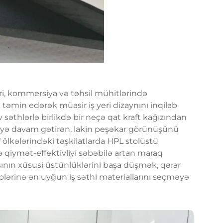
ri, kommersiya və təhsil mühitlərində
 təmin edərək müasir iş yeri dizaynını inqilab
 səthlərlə birlikdə bir neçə qat kraft kağızından
adəyə davam gətirən, lakin peşəkar görünüşünü
f ölkələrindəki təşkilatlarda HPL stolüstü
 qiymət-effektivliyi səbəbilə artan maraq
ının xüsusi üstünlüklərini başa düşmək, qərar
ərinə ən uyğun iş səthi materiallarını seçməyə