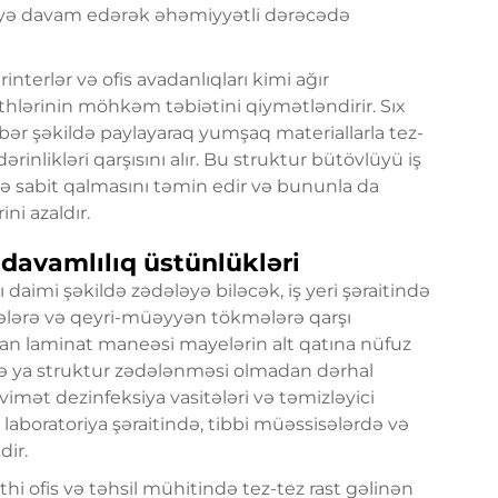
adəyə davam edərək əhəmiyyətli dərəcədə
terlər və ofis avadanlıqları kimi ağır
thlərinin möhkəm təbiətini qiymətləndirir. Sıx
bər şəkildə paylayaraq yumşaq materiallarla tez-
inlikləri qarşısını alır. Bu struktur bütövlüyü iş
ə sabit qalmasını təmin edir və bununla da
ni azaldır.
davamlılıq üstünlükləri
ı daimi şəkildə zədələyə biləcək, iş yeri şəraitində
tələrə və qeyri-müəyyən tökmələrə qarşı
n laminat maneəsi mayelərin alt qatına nüfuz
ə ya struktur zədələnməsi olmadan dərhal
mət dezinfeksiya vasitələri və təmizləyici
aboratoriya şəraitində, tibbi müəssisələrdə və
dir.
hi ofis və təhsil mühitində tez-tez rast gəlinən