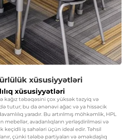
rlülük xüsusiyyətləri
lıq xüsusiyyətləri
eçə kağız təbəqəsini çox yüksək təzyiq və
 tutur; bu da ənənəvi ağac və ya hissəcik
avamlılıq yaradır. Bu artırılmış möhkəmlik, HPL
n mebellər, avadanlıqların yerləşdirilməsi və
eçidli iş sahələri üçün ideal edir. Təhsil
anır, çünki tələbə partiyaları və əməkdaşlıq