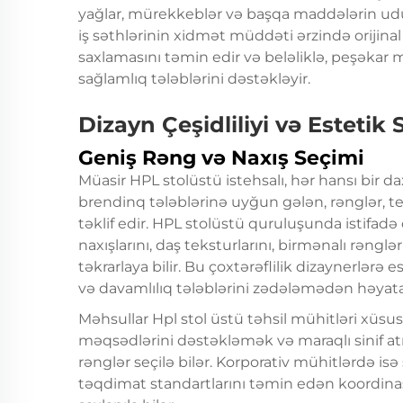
yağlar, mürekkeblər və başqa maddələrin ud
iş səthlərinin xidmət müddəti ərzində orijina
saxlamasını təmin edir və beləliklə, peşəkar
sağlamlıq tələblərini dəstəkləyir.
Dizayn Çeşidliliyi və Estetik 
Geniş Rəng və Naxış Seçimi
Müasir HPL stolüstü istehsalı, hər hansı bir d
brendinq tələblərinə uyğun gələn, rənglər, t
təklif edir. HPL stolüstü quruluşunda istifadə
naxışlarını, daş teksturlarını, birmənalı rəngl
təkrarlaya bilir. Bu çoxtərəflilik dizaynerlərə
və davamlılıq tələblərini zədələmədən həyat
Məhsullar
Hpl stol üstü
təhsil mühitləri xüsus
məqsədlərini dəstəkləmək və maraqlı sinif atm
rənglər seçilə bilər. Korporativ mühitlərdə isə
təqdimat standartlarını təmin edən koordina