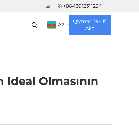
+86-13912311254
Qiymət Təklifi
AZ
Alın
n Ideal Olmasının