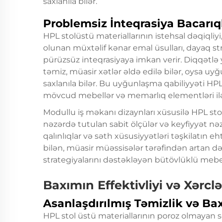
saxlanıla bilər.
Problemsiz İnteqrasiya Bacarıq
HPL stolüstü materiallarının istehsal dəqiqliy
olunan müxtəlif kənar emal üsulları, dayaq st
pürüzsüz inteqrasiyaya imkan verir. Diqqətlə y
təmiz, müasir xətlər əldə edilə bilər, oysa uyğ
saxlanıla bilər. Bu uyğunlaşma qabiliyyəti HP
mövcud mebellər və memarlıq elementləri ilə
Modullu iş məkanı dizaynları xüsusilə HPL sto
nəzərdə tutulan sabit ölçülər və keyfiyyət nəz
qalınlıqlar və səth xüsusiyyətləri təşkilatın e
bilən, müasir müəssisələr tərəfindən artan d
strategiyalarını dəstəkləyən bütövlüklü mebel
Baxımın Effektivliyi və Xərclə
Asanlaşdırılmış Təmizlik və Ba
HPL stol üstü materiallarının poroz olmayan s