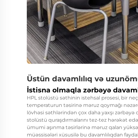
Üstün davamlılıq və uzunömü
İstisna olmaqla zərbəyə davamlı
HPL stolüstü səthinin istehsal prosesi, bir n
temperaturun təsirinə məruz qoymağı nəzərdə
lövhəsi səthlərindən çox daha yaxşı zərbəyə d
stolüstü quraşdırmalarını tez-tez hərəkət edə
ümumi aşınma təsirlərinə məruz qalan yüksək k
müəssisələri xüsusilə bu davamlılıqdan faydal