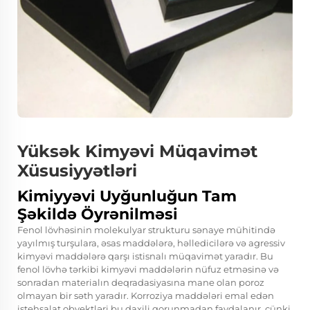
Yüksək Kimyəvi Müqavimət
Xüsusiyyətləri
Kimiyyəvi Uyğunluğun Tam
Şəkildə Öyrənilməsi
Fenol lövhəsinin molekulyar strukturu sənaye mühitində
yayılmış turşulara, əsas maddələrə, həlledicilərə və agressiv
kimyəvi maddələrə qarşı istisnalı müqavimət yaradır. Bu
fenol lövhə tərkibi kimyəvi maddələrin nüfuz etməsinə və
sonradan materialın deqradasiyasına mane olan poroz
olmayan bir səth yaradır. Korroziya maddələri emal edən
istehsalat obyektləri bu daxili qorunmadan faydalanır, çünki