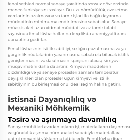
fenol səthləri normal sənaye şəraitində sonsuz dövr ərzində
maneə funksiyasını saxlayır. Bu uzunömürlülük, əvəzetmə
xərclərinin azalmasına və təmir işləri ilə bağlı dayanma
müddətinin minimuma endirilməsinə səbəb olur. Sənaye
müəssisələri uzun xidmət müddəti və az təmir tələbi
sayəsində fenol lövhə həllərinə keçdikdə əhəmiyyətli xərc
qənaətinə gedirlər.
Fenol lövhəsinin istilik sabitliyi, sıxlığın pozulmasına və ya
gərginlik nöqtələrinin yaranmasına səbəb ola biləcək istilik
genişlənməsini və daralmasını qarşısını alaraq kimyəvi
müqavimətini daha da artırır. Kimyəvi maddələrin
qızdırıldığı və ya sənaye prosesləri zamanı temperatur
dəyişiklikləri olan proseslər üçün kimyəvi və istilik
sabitliyinin bu birləşməsi onu ideal seçim halına gətirir.
İstisnai Dayanıqlılıq və
Mexaniki Möhkəmlik
Təsirə və aşınmaya davamlılıq
Sənaye mühitləri avadanlıqların işi, materialların daşınması
və gündəlik aşınma nümunələri səbəbiylə materiallara
daimi mexaniki yüklənmə tətbiq edir. Fenol lövhə digər