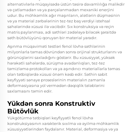
alternativlərlə müqayisədə üstün təsirə davamlılığa malikdir
və çatlamadan və ya parçalanmadan mexaniki enerjini
udur. Bu möhkəmlik ağır maşınların, alətlərin düşməsinin
və ya material zərbələrinin tez-tez baş verdiyi istehsal
sahələrində xüsusi ilə vacibdir. Sıx konstruksiya və reçin
matris paylanması, adi səthləri zədələyə biləcək şəraitdə
səth bütövlüyünü qoruyan bir material yaradır.
Aşınma müqaviməti testləri fenol lövhə səthlərinin
milyonlarla təmas dövründən sonra orijinal strukturlarını və
görünüşlərini saxladığını göstərir. Bu xüsusiyyət, yüksək
hərəkətli sahələrdə, sürüşmə avadanlıqları, tez-tez
təmizləmə protokolları və ya aşındırıcı materiallarla təmas
olan tətbiqlərdə xüsusi önəm kəsb edir. Səthin sabit
keyfiyyəti sənaye proseslərinin materialın zamanla
deformasiyasına yol vermədən dəqiqlik tələblərini
saxlamasını təmin edir.
Yükdən sonra Konstruktiv
Bütövlük
Yükgötürmə tətbiqləri keyfiyyətli fenol lövhə
konstruksiyasının xarakterik sıxılma və əyilmə möhkəmlik
xüsusiyyətlərindən faydalanır. Material, deformasiya və ya