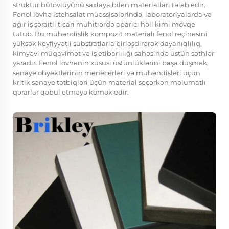
struktur bütövlüyünü saxlaya bilən materialları tələb edir.
Fenol lövhə istehsalat müəssisələrində, laboratoriyalarda və
ağır iş şəraitli ticari mühitlərdə aparıcı həll kimi mövqe
tutub. Bu mühəndislik kompozit materialı fenol reçinəsini
yüksək keyfiyyətli substratlarla birləşdirərək dayanıqlılıq,
kimyəvi müqavimət və iş etibarlılığı sahəsində üstün səthlər
yaradır. Fenol lövhənin xüsusi üstünlüklərini başa düşmək,
sənaye obyektlərinin menecerləri və mühəndisləri üçün
kritik sənaye tətbiqləri üçün material seçərkən məlumatlı
qərarlar qəbul etməyə kömək edir.