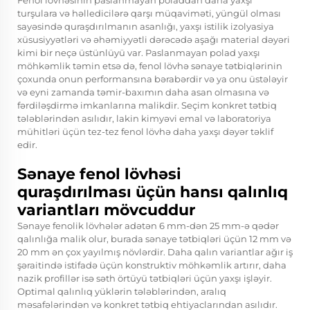
Fenol lövhəsinin paslanmayan poladdan daha yaxşı
turşulara və həlledicilərə qarşı müqaviməti, yüngül olması
sayəsində quraşdırılmanın asanlığı, yaxşı istilik izolyasiya
xüsusiyyətləri və əhəmiyyətli dərəcədə aşağı material dəyəri
kimi bir neçə üstünlüyü var. Paslanmayan polad yaxşı
möhkəmlik təmin etsə də, fenol lövhə sənaye tətbiqlərinin
çoxunda onun performansına bərabərdir və ya onu üstələyir
və eyni zamanda təmir-baxımın daha asan olmasına və
fərdiləşdirmə imkanlarına malikdir. Seçim konkret tətbiq
tələblərindən asılıdır, lakin kimyəvi emal və laboratoriya
mühitləri üçün tez-tez fenol lövhə daha yaxşı dəyər təklif
edir.
Sənaye fenol lövhəsi
quraşdırılması üçün hansı qalınlıq
variantları mövcuddur
Sənaye fenolik lövhələr adətən 6 mm-dən 25 mm-ə qədər
qalınlığa malik olur, burada sənaye tətbiqləri üçün 12 mm və
20 mm ən çox yayılmış növlərdir. Daha qalın variantlar ağır iş
şəraitində istifadə üçün konstruktiv möhkəmlik artırır, daha
nazik profillər isə səth örtüyü tətbiqləri üçün yaxşı işləyir.
Optimal qalınlıq yüklərin tələblərindən, aralıq
məsafələrindən və konkret tətbiq ehtiyaclarından asılıdır.