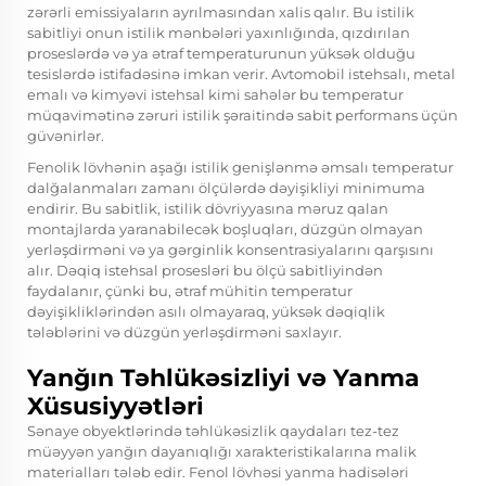
zərərli emissiyaların ayrılmasından xalis qalır. Bu istilik
sabitliyi onun istilik mənbələri yaxınlığında, qızdırılan
proseslərdə və ya ətraf temperaturunun yüksək olduğu
tesislərdə istifadəsinə imkan verir. Avtomobil istehsalı, metal
emalı və kimyəvi istehsal kimi sahələr bu temperatur
müqavimətinə zəruri istilik şəraitində sabit performans üçün
güvənirlər.
Fenolik lövhənin aşağı istilik genişlənmə əmsalı temperatur
dalğalanmaları zamanı ölçülərdə dəyişikliyi minimuma
endirir. Bu sabitlik, istilik dövriyyasına məruz qalan
montajlarda yaranabilecək boşluqları, düzgün olmayan
yerləşdirməni və ya gərginlik konsentrasiyalarını qarşısını
alır. Dəqiq istehsal prosesləri bu ölçü sabitliyindən
faydalanır, çünki bu, ətraf mühitin temperatur
dəyişikliklərindən asılı olmayaraq, yüksək dəqiqlik
tələblərini və düzgün yerləşdirməni saxlayır.
Yanğın Təhlükəsizliyi və Yanma
Xüsusiyyətləri
Sənaye obyektlərində təhlükəsizlik qaydaları tez-tez
müəyyən yanğın dayanıqlığı xarakteristikalarına malik
materialları tələb edir. Fenol lövhəsi yanma hadisələri