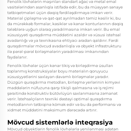
Fenolik lövhələrin maşınları standart ağac və metal emal
vasitələrindən asanlıqla istifadə edir, bu da müəyyən sənaye
tətbiqetmələri üçün dəqiq fərdiləşdirməyə imkan verir.
Material çipləşmə və qat-qat ayrılmadan təmiz kəsilir ki, bu
da mürəkkəb formalar, kəsiklər və kənar konturlarının dəqiq
tələblərə uyğun olaraq yaradılmasına imkan verir. Bu emal
xüsusiyyəti quraşdırma müddətini azaldır və xüsusi istehsal
avadanlığı və ya texnikasına ehtiyacı aradan qaldırır. Fərdi
quraşdırmalar mövcud avadanlıqla və obyekt infrastrukturu
ilə pərəl-pərəl birləşmələrin yaradılması imkanından
faydalanır.
Fenolik lövhələr üçün kənar tikiş və birləşdirmə üsulları
toplanmış konstruksiyalar boyu materialın qoruyucu
xüsusiyyətlərini saxlayan davamlı birləşmələr yaradır.
Düzgün quraşdırma metodları, birləşmə yerlərinin kimyəvi
maddələrin nüfuzuna qarşı tikişli qalmasına və iş rejimi
şəraitində konstruktiv bütövlüyün saxlanmasına zəmanət
verir. İstehsalçıların texniki dəstəyi optimal quraşdırma
metodlarının tətbiqinə kömək edir və bu da performansı və
xidmət müddətini maksimum dərəcədə artırır.
Mövcud sistemlərlə inteqrasiya
Mövcud obyektlərin fenolik lövhələrlə yenilənməsi adətən