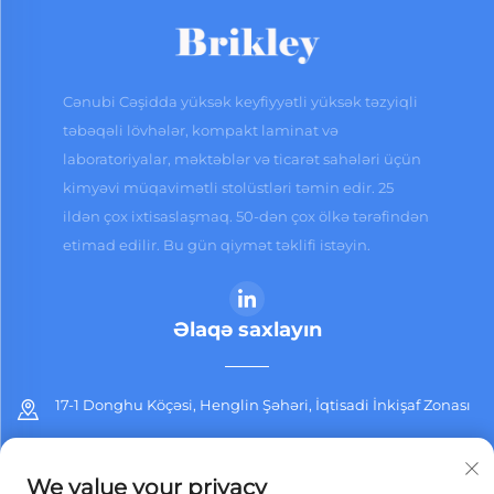
Cənubi Cəşidda yüksək keyfiyyətli yüksək təzyiqli
təbəqəli lövhələr, kompakt laminat və
laboratoriyalar, məktəblər və ticarət sahələri üçün
kimyəvi müqavimətli stolüstləri təmin edir. 25
ildən çox ixtisaslaşmaq. 50-dən çox ölkə tərəfindən
etimad edilir. Bu gün qiymət təklifi istəyin.
Əlaqə saxlayın
17-1 Donghu Köçəsi, Henglin Şəhəri, İqtisadi İnkişaf Zonası
+86-13912311254
We value your privacy