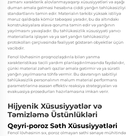
zamanı xarakterik alovlanmayaqarşı xüsusiyyətləri və aşağı
duman əmələ gəlməsi hesabına ciddi yanğın təhlükəsizliyi
standartlarını təmin edir. Materialın tərkibi yüksək istiliyə
məruz qaldıqda kömür təbəqəsi yaradır, bu da altındakı
konstruksiyalara əlavə qoruma təmin edir və yanğının
yayılmasını yavaşladır. Bu təhlükəsizlik xüsusiyyəti yanıcı
materiallarla işləyən və ya sərt yanğın təhlükəsizliyi
protokolları çərçivəsində fəaliyyət göstərən obyektlər üçün
vacibdir.
Fenol lövhəsinin proqnozlaşdırıla bilən yanma
xarakteristikası təcili yardım planlaşdırılmasında faydalıdır,
çünki material zəhərli qazlar əmələ gətirmir və ya sürətli
yanğın yayılmasına töhfə vermir. Bu davranışın sabitliyi
təhlükəsizlik personalının məlum material performans
parametrlərinə əsasən effektiv reaksiya strategiyaları və
evakuasiya prosedurları hazırlamasına imkan verir.
Hijyenik Xüsusiyyətlər və
Təmizləmə Üstünlükləri
Qeyri-poroz Səth Xüsusiyyətləri
Fenol lövhəsinin sıx, poroz olmayan səthi sənaye mühitində