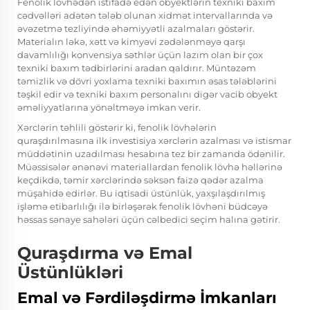
Fenolik lövhədən istifadə edən obyektlərin texniki baxım
cədvəlləri adətən tələb olunan xidmət intervallarında və
əvəzetmə tezliyində əhəmiyyətli azalmaları göstərir.
Materialın ləkə, xətt və kimyəvi zədələnməyə qarşı
davamlılığı konvensiya səthlər üçün lazım olan bir çox
texniki baxım tədbirlərini aradan qaldırır. Müntəzəm
təmizlik və dövri yoxlama texniki baxımın əsas tələblərini
təşkil edir və texniki baxım personalını digər vacib obyekt
əməliyyatlarına yönəltməyə imkan verir.
Xərclərin təhlili göstərir ki, fenolik lövhələrin
quraşdırılmasına ilk investisiya xərclərin azalması və istismar
müddətinin uzadılması hesabına tez bir zamanda ödənilir.
Müəssisələr ənənəvi materiallardan fenolik lövhə həllərinə
keçdikdə, təmir xərclərində səksən faizə qədər azalma
müşahidə edirlər. Bu iqtisadi üstünlük, yaxşılaşdırılmış
işləmə etibarlılığı ilə birləşərək fenolik lövhəni büdcəyə
həssas sənaye sahələri üçün cəlbedici seçim halına gətirir.
Quraşdırma və Emal
Üstünlükləri
Emal və Fərdiləşdirmə İmkanları