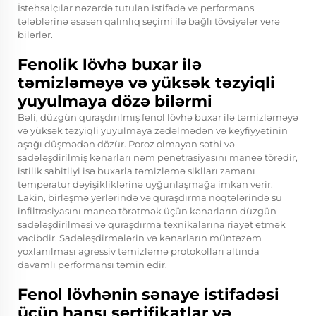
İstehsalçılar nəzərdə tutulan istifadə və performans
tələblərinə əsasən qalınlıq seçimi ilə bağlı tövsiyələr verə
bilərlər.
Fenolik lövhə buxar ilə
təmizləməyə və yüksək təzyiqli
yuyulmaya dözə bilərmi
Bəli, düzgün quraşdırılmış fenol lövhə buxar ilə təmizləməyə
və yüksək təzyiqli yuyulmaya zədəlmədən və keyfiyyətinin
aşağı düşmədən dözür. Poroz olmayan səthi və
sadələşdirilmiş kənarları nəm penetrasiyasını maneə törədir,
istilik sabitliyi isə buxarla təmizləmə siklları zamanı
temperatur dəyişikliklərinə uyğunlaşmağa imkan verir.
Lakin, birləşmə yerlərində və quraşdırma nöqtələrində su
infiltrasiyasını maneə törətmək üçün kənarların düzgün
sadələşdirilməsi və quraşdırma texnikalarına riayət etmək
vacibdir. Sadələşdirmələrin və kənarların müntəzəm
yoxlanılması agressiv təmizləmə protokolları altında
davamlı performansı təmin edir.
Fenol lövhənin sənaye istifadəsi
üçün hansı sertifikatlar və