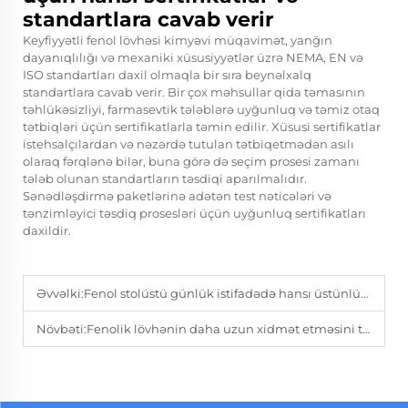
standartlara cavab verir
Keyfiyyətli fenol lövhəsi kimyəvi müqavimət, yanğın
dayanıqlılığı və mexaniki xüsusiyyətlər üzrə NEMA, EN və
ISO standartları daxil olmaqla bir sıra beynəlxalq
standartlara cavab verir. Bir çox məhsullar qida təmasının
təhlükəsizliyi, farmasevtik tələblərə uyğunluq və təmiz otaq
tətbiqləri üçün sertifikatlarla təmin edilir. Xüsusi sertifikatlar
istehsalçılardan və nəzərdə tutulan tətbiqetmədən asılı
olaraq fərqlənə bilər, buna görə də seçim prosesi zamanı
tələb olunan standartların təsdiqi aparılmalıdır.
Sənədləşdirmə paketlərinə adətən test nəticələri və
tənzimləyici təsdiq prosesləri üçün uyğunluq sertifikatları
daxildir.
Əvvəlki:
Fenol stolüstü günlük istifadədə hansı üstünlüklər təqdim edir?
Növbəti:
Fenolik lövhənin daha uzun xidmət etməsini təmin edən texniki baxım tədbirləri hansılardır?