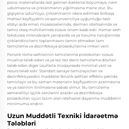
poroz materiallarda rast gəlinən bakterial böyüməyə, nəm
udulmasına və çirklənmənin yığılmasına mane olur. Bu
gigiyena üstünlüyü, çirklənmənin idarə edilməsi birbaşa
məhsul keyfiyyətini və qanunvericiliyə uyğunluğu təsir
etdiyi qida emalı müəssisələrində, dərman istehsalında və
təmiz otaq mühitlərində xüsusi önəm kəsb edir. Hamar səth
teksturası mikroskopik yarıqlarda və ya toxuma naxışlarında
çirkləndiricilərin toplanmasını təmin etmədən tam
təmizləmə və dezinfeksiya prosedurlarına imkan verir.
Fenolik lövhə səthlərinin təmizlənmə protokolları xüsusi
müalicə tələb edən və ya tez-tez dərin təmizləmə dövrləri
tələb edən digər üsullarla müqayisədə minimal vaxt və
resurs tələb edir. Standart sənaye təmizləyiciləri və
dezinfeksiyaedici maddələr fenolik səthləri effektiv şəkildə
təmizləyir və bu zaman materialın keyfiyyətinin azalmasına
və ya təsirinin itirilməsinə səbəb olmur. Bu təmizləmə
səmərəliliyi işçilik xərclərini azaldır və dezinfeksiya
prosedurları üçün lazım olan istehsalat dayanma müddətini
minimuma endirir.
Uzun Muddətli Texniki İdarəetmə
Tələbləri