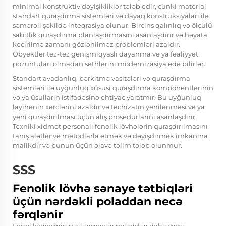
minimal konstruktiv dəyişikliklər tələb edir, çünki material
standart quraşdırma sistemləri və dayaq konstruksiyaları ilə
səmərəli şəkildə inteqrasiya olunur. Bircins qalınlıq və ölçülü
sabitlik quraşdırma planlaşdırmasını asanlaşdırır və həyata
keçirilmə zamanı gözlənilməz problemləri azaldır.
Obyektlər tez-tez genişmiqyaslı dayanma və ya fəaliyyət
pozuntuları olmadan səthlərini modernizasiya edə bilirlər.
Standart avadanlıq, bərkitmə vasitələri və quraşdırma
sistemləri ilə uyğunluq xüsusi quraşdırma komponentlərinin
və ya üsulların istifadəsinə ehtiyac yaratmır. Bu uyğunluq
layihənin xərclərini azaldır və təchizatın yenilənməsi və ya
yeni quraşdırılması üçün alış prosedurlarını asanlaşdırır.
Texniki xidmət personalı fenolik lövhələrin quraşdırılmasını
tanış alətlər və metodlarla etmək və dəyişdirmək imkanına
malikdir və bunun üçün əlavə təlim tələb olunmur.
SSS
Fenolik lövhə sənaye tətbiqləri
üçün nərdəkli poladdan necə
fərqlənir