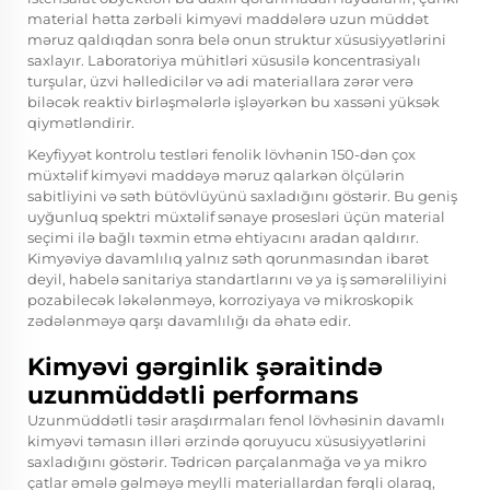
material hətta zərbəli kimyəvi maddələrə uzun müddət
məruz qaldıqdan sonra belə onun struktur xüsusiyyətlərini
saxlayır. Laboratoriya mühitləri xüsusilə koncentrasiyalı
turşular, üzvi həlledicilər və adi materiallara zərər verə
biləcək reaktiv birləşmələrlə işləyərkən bu xassəni yüksək
qiymətləndirir.
Keyfiyyət kontrolu testləri fenolik lövhənin 150-dən çox
müxtəlif kimyəvi maddəyə məruz qalarkən ölçülərin
sabitliyini və səth bütövlüyünü saxladığını göstərir. Bu geniş
uyğunluq spektri müxtəlif sənaye prosesləri üçün material
seçimi ilə bağlı təxmin etmə ehtiyacını aradan qaldırır.
Kimyəviyə davamlılıq yalnız səth qorunmasından ibarət
deyil, habelə sanitariya standartlarını və ya iş səmərəliliyini
pozabilecək ləkələnməyə, korroziyaya və mikroskopik
zədələnməyə qarşı davamlılığı da əhatə edir.
Kimyəvi gərginlik şəraitində
uzunmüddətli performans
Uzunmüddətli təsir araşdırmaları fenol lövhəsinin davamlı
kimyəvi təmasın illəri ərzində qoruyucu xüsusiyyətlərini
saxladığını göstərir. Tədricən parçalanmağa və ya mikro
çatlar əmələ gəlməyə meylli materiallardan fərqli olaraq,