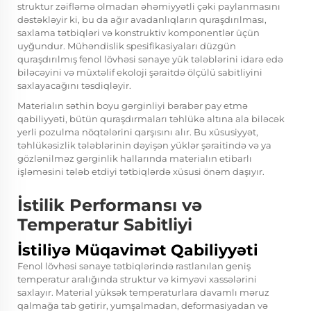
struktur zəifləmə olmadan əhəmiyyətli çəki paylanmasını
dəstəkləyir ki, bu da ağır avadanlıqların quraşdırılması,
saxlama tətbiqləri və konstruktiv komponentlər üçün
uyğundur. Mühəndislik spesifikasiyaları düzgün
quraşdırılmış
fenol lövhəsi
sənaye yük tələblərini idarə edə
biləcəyini və müxtəlif ekoloji şəraitdə ölçülü sabitliyini
saxlayacağını təsdiqləyir.
Materialın səthin boyu gərginliyi bərabər pay etmə
qabiliyyəti, bütün quraşdırmaları təhlükə altına ala biləcək
yerli pozulma nöqtələrini qarşısını alır. Bu xüsusiyyət,
təhlükəsizlik tələblərinin dəyişən yüklər şəraitində və ya
gözlənilməz gərginlik hallarında materialın etibarlı
işləməsini tələb etdiyi tətbiqlərdə xüsusi önəm daşıyır.
İstilik Performansı və
Temperatur Sabitliyi
İstiliyə Müqavimət Qabiliyyəti
Fenol lövhəsi sənaye tətbiqlərində rastlanılan geniş
temperatur aralığında struktur və kimyəvi xassələrini
saxlayır. Material yüksək temperaturlara davamlı məruz
qalmağa tab gətirir, yumşalmadan, deformasiyadan və