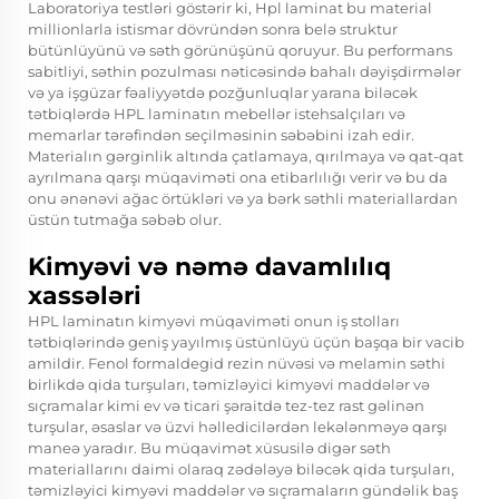
Laboratoriya testləri göstərir ki,
Hpl laminat
bu material
millionlarla istismar dövründən sonra belə struktur
bütünlüyünü və səth görünüşünü qoruyur. Bu performans
sabitliyi, səthin pozulması nəticəsində bahalı dəyişdirmələr
və ya işgüzar fəaliyyətdə pozğunluqlar yarana biləcək
tətbiqlərdə HPL laminatın mebellər istehsalçıları və
memarlar tərəfindən seçilməsinin səbəbini izah edir.
Materialın gərginlik altında çatlamaya, qırılmaya və qat-qat
ayrılmana qarşı müqaviməti ona etibarlılığı verir və bu da
onu ənənəvi ağac örtükləri və ya bərk səthli materiallardan
üstün tutmağa səbəb olur.
Kimyəvi və nəmə davamlılıq
xassələri
HPL laminatın kimyəvi müqaviməti onun iş stolları
tətbiqlərində geniş yayılmış üstünlüyü üçün başqa bir vacib
amildir. Fenol formaldegid rezin nüvəsi və melamin səthi
birlikdə qida turşuları, təmizləyici kimyəvi maddələr və
sıçramalar kimi ev və ticari şəraitdə tez-tez rast gəlinən
turşular, əsaslar və üzvi həlledicilərdən lekələnməyə qarşı
maneə yaradır. Bu müqavimət xüsusilə digər səth
materiallarını daimi olaraq zədələyə biləcək qida turşuları,
təmizləyici kimyəvi maddələr və sıçramaların gündəlik baş