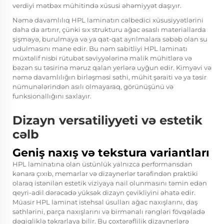
verdiyi mətbəx mühitində xüsusi əhəmiyyət daşıyır.
Nəmə davamlılıq HPL laminatın cəlbedici xüsusiyyətlərini
daha da artırır, çünki sıx strukturu ağac əsaslı materiallarda
şişməyə, burulmaya və ya qat-qat ayrılmalara səbəb olan su
udulmasını mane edir. Bu nəm sabitliyi HPL laminatı
müxtəlif nisbi rütubət səviyyələrinə malik mühitlərə və
bəzən su təsirinə məruz qalan yerlərə uyğun edir. Kimyəvi və
nəmə davamlılığın birləşməsi səthi, mühit şəraiti və ya təsir
nümunələrindən asılı olmayaraq, görünüşünü və
funksionallığını saxlayır.
Dizayn versatiliyyeti və estetik
cəlb
Geniş naxış və tekstura variantları
HPL laminatına olan üstünlük yalnızca performansdan
kənara çıxıb, memarlar və dizaynerlər tərəfindən praktiki
olaraq istənilən estetik viziyaya nail olunmasını təmin edən
qeyri-adil dərəcədə yüksək dizayn çevikliyini əhatə edir.
Müasir HPL laminat istehsal üsulları ağac naxışlarını, daş
səthlərini, parça naxışlarını və birmənalı rəngləri fövqəladə
dəqiqliklə təkrarlaya bilir. Bu çoxtərəflilik dizaynerlərə