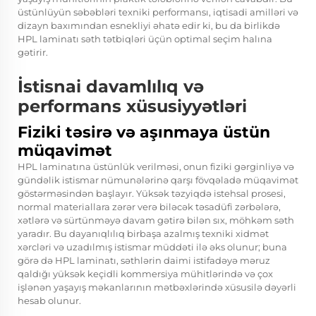
üstünlüyün səbəbləri texniki performansı, iqtisadi amilləri və
dizayn baxımından esnekliyi əhatə edir ki, bu da birlikdə
HPL laminatı səth tətbiqləri üçün optimal seçim halına
gətirir.
İstisnai davamlılıq və
performans xüsusiyyətləri
Fiziki təsirə və aşınmaya üstün
müqavimət
HPL laminatına üstünlük verilməsi, onun fiziki gərginliyə və
gündəlik istismar nümunələrinə qarşı fövqəladə müqavimət
göstərməsindən başlayır. Yüksək təzyiqdə istehsal prosesi,
normal materiallara zərər verə biləcək təsadüfi zərbələrə,
xətlərə və sürtünməyə davam gətirə bilən sıx, möhkəm səth
yaradır. Bu dayanıqlılıq birbaşa azalmış texniki xidmət
xərcləri və uzadılmış istismar müddəti ilə əks olunur; buna
görə də HPL laminatı, səthlərin daimi istifadəyə məruz
qaldığı yüksək keçidli kommersiya mühitlərində və çox
işlənən yaşayış məkanlarının mətbəxlərində xüsusilə dəyərli
hesab olunur.