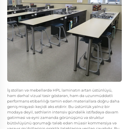
İş stolları və mebellərdə HPL laminatın artan üstünlüyü,
həm dərhal vizual təsir göstərən, həm də uzunmüddətli
performans etibarlılığı təmin edən materiallara doğru daha
geniş miqyaslı keçidi əks etdirir. Bu üstünlük yalnız bir
modaya deyil, səthlərin intensiv gündəlik istifadəyə davam
gətirməsi və eyni zamanda görünüşünü və struktur
bütövlüyünü qorumağı tələb edən müasir kommersiya və
yaşayış mühitlərinin praktik tələblərinə verilən cavabdır. Bu