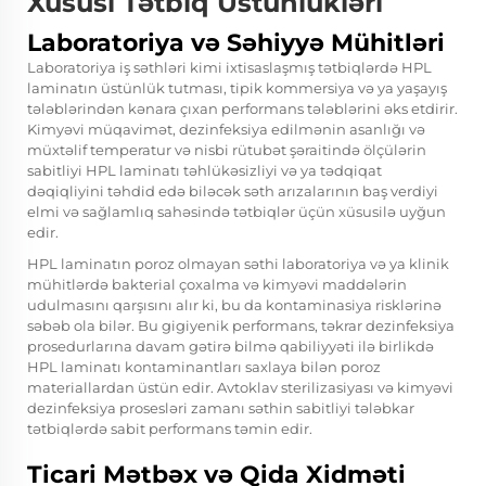
Xüsusi Tətbiq Üstünlükləri
Laboratoriya və Səhiyyə Mühitləri
Laboratoriya iş səthləri kimi ixtisaslaşmış tətbiqlərdə HPL
laminatın üstünlük tutması, tipik kommersiya və ya yaşayış
tələblərindən kənara çıxan performans tələblərini əks etdirir.
Kimyəvi müqavimət, dezinfeksiya edilmənin asanlığı və
müxtəlif temperatur və nisbi rütubət şəraitində ölçülərin
sabitliyi HPL laminatı təhlükəsizliyi və ya tədqiqat
dəqiqliyini təhdid edə biləcək səth arızalarının baş verdiyi
elmi və sağlamlıq sahəsində tətbiqlər üçün xüsusilə uyğun
edir.
HPL laminatın poroz olmayan səthi laboratoriya və ya klinik
mühitlərdə bakterial çoxalma və kimyəvi maddələrin
udulmasını qarşısını alır ki, bu da kontaminasiya risklərinə
səbəb ola bilər. Bu gigiyenik performans, təkrar dezinfeksiya
prosedurlarına davam gətirə bilmə qabiliyyəti ilə birlikdə
HPL laminatı kontaminantları saxlaya bilən poroz
materiallardan üstün edir. Avtoklav sterilizasiyası və kimyəvi
dezinfeksiya prosesləri zamanı səthin sabitliyi tələbkar
tətbiqlərdə sabit performans təmin edir.
Ticari Mətbəx və Qida Xidməti