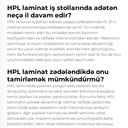
HPL laminat iş stollarında adətən
neçə il davam edir?
HPL laminat iş stolları adətən yaşayış tətbiqlərində 15–20 il,
intensiv kommersiya istifadəsində isə 10–15 il xidmət
müddəti təmin edir; bu müddət texniki baxımın
keyfiyyətindən və istifadə intensivliyindən asılıdır. Materialın
aşınmaya, kimyəvi maddələrə və nəmə qarşı davamlılığı
onun bu uzun xidmət müddəti ərzində həm görünüşünü,
həm də funksionallığını saxlamasını təmin edir ki, bu da onu
uzunmüddətli tətbiqlər üçün sərfəli seçim edir.
HPL laminat zədələndikdə onu
tamirləmək mümkündürmü?
HPL laminatda yaranan yüngül səth zədələri tez-tez
dolqularla, sürtməklə və lokal yenidən bitirmə ilə peşəkar
tamir üsulları ilə aradan qaldırıla bilər. Bununla belə, HPL
laminatın yüksək davamlılığı normal istifadə şəraitində
tamir tələb edən zədələrin nadir hallarda baş verdiyini
göstərir. Ağır zədələr halında isə ətraflı tamirlər cəhd
etməkdən çox, hissənin əvəzlənməsi ümumiyyətlə daha
praktik həlldir; lakin əksər tətbiqlərin modulyar quruluşu