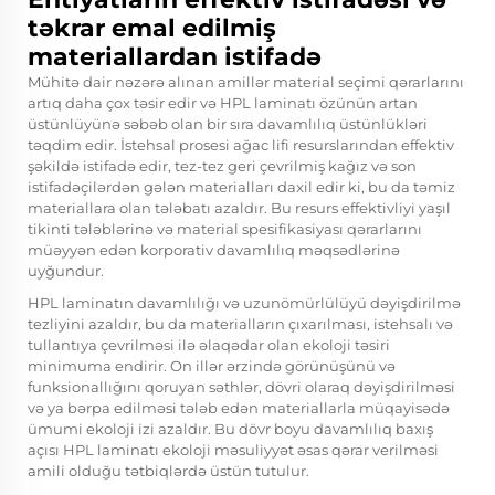
təkrar emal edilmiş
materiallardan istifadə
Mühitə dair nəzərə alınan amillər material seçimi qərarlarını
artıq daha çox təsir edir və HPL laminatı özünün artan
üstünlüyünə səbəb olan bir sıra davamlılıq üstünlükləri
təqdim edir. İstehsal prosesi ağac lifi resurslarından effektiv
şəkildə istifadə edir, tez-tez geri çevrilmiş kağız və son
istifadəçilərdən gələn materialları daxil edir ki, bu da təmiz
materiallara olan tələbatı azaldır. Bu resurs effektivliyi yaşıl
tikinti tələblərinə və material spesifikasiyası qərarlarını
müəyyən edən korporativ davamlılıq məqsədlərinə
uyğundur.
HPL laminatın davamlılığı və uzunömürlülüyü dəyişdirilmə
tezliyini azaldır, bu da materialların çıxarılması, istehsalı və
tullantıya çevrilməsi ilə əlaqədar olan ekoloji təsiri
minimuma endirir. On illər ərzində görünüşünü və
funksionallığını qoruyan səthlər, dövri olaraq dəyişdirilməsi
və ya bərpa edilməsi tələb edən materiallarla müqayisədə
ümumi ekoloji izi azaldır. Bu dövr boyu davamlılıq baxış
açısı HPL laminatı ekoloji məsuliyyət əsas qərar verilməsi
amili olduğu tətbiqlərdə üstün tutulur.