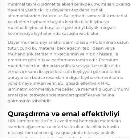
minimal texniki xidmət tələbləri birlikdə ümumi sahibkarlıq
dəyərini yaradır ki, bu dəyər tez-tez daha bahalı
alternativlərdən üstün olur. Bu iqtisadi səmərəlilik material
xərclərinin layihənin həyata keçirilə bilərliliyinə və
mənfəətliliyinə birbaşa təsir göstərdiyi böyük miqyaslı
kommersiya layihələrində xüsusilə vacib olur.
Dəyər mühəndisliyi analizi daimi olaraq HPL laminatı üstün
tutur, çünki bu material bərk ağacın, təbii daşın və ya
mühəndislik səthlərinin xərclərinin yalnız bir hissəsi ilə
premium görünüş və performans təmin edir. Premium
material xərcləri olmadan yüksək səviyyəli estetika əldə
etmək imkanı dizaynerlərə səth keyfiyyəti gözləntilərini
qoruyarkən büdcə resurslarını digər layihə elementlərinə
yönəltməyə imkan verir. Bu iqtisadi effektivlik HPL
laminatın kommersiya mebelləri və memarlıq üçün ümumi
emal işləri tətbiqlərində standart spesifikasiya halına
gəlməsinin səbəbidir.
Quraşdırma və emal effektivliyi
HPL laminatına üstünlük verilməsi həmçinin materialın
standart ağac emalı alətləri və üsulları ilə effektiv kəsilə
biləcəyi, formalanacağı və quraşdırıla biləcəyi praktik