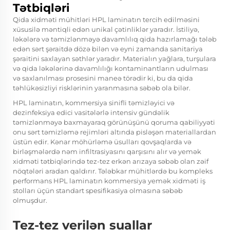
Tətbiqləri
Qida xidməti mühitləri HPL laminatın tercih edilməsini
xüsusilə məntiqli edən unikal çətinliklər yaradır. İstiliyə,
ləkələrə və təmizlənməyə davamlılıq qida hazırlamağı tələb
edən sərt şəraitdə dözə bilən və eyni zamanda sanitariya
şəraitini saxlayan səthlər yaradır. Materialın yağlara, turşulara
və qida ləkələrinə davamlılığı kontaminantların udulması
və saxlanılması prosesini maneə törədir ki, bu da qida
təhlükəsizliyi risklərinin yaranmasına səbəb ola bilər.
HPL laminatın, kommersiya sinifli təmizləyici və
dezinfeksiya edici vasitələrlə intensiv gündəlik
təmizlənməyə baxmayaraq görünüşünü qoruma qabiliyyəti
onu sərt təmizləmə rejimləri altında pisləşən materiallardan
üstün edir. Kənar möhürləmə üsulları qovşaqlarda və
birləşmələrdə nəm infiltrasiyasını qarşısını alır və yemək
xidməti tətbiqlərində tez-tez erkən arızaya səbəb olan zəif
nöqtələri aradan qaldırır. Tələbkar mühitlərdə bu kompleks
performans HPL laminatın kommersiya yemək xidməti iş
stolları üçün standart spesifikasiya olmasına səbəb
olmuşdur.
Tez-tez verilən suallar