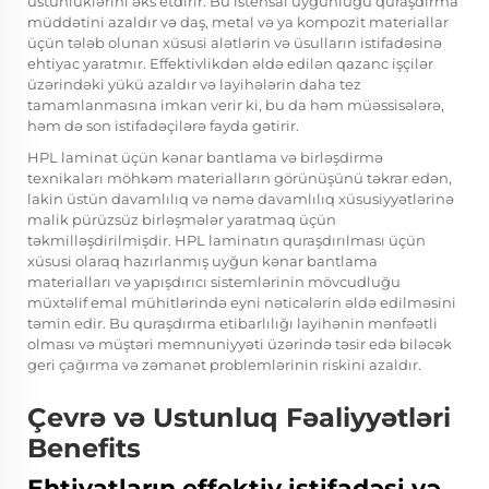
üstünlüklərini əks etdirir. Bu istehsal uyğunluğu quraşdırma
müddətini azaldır və daş, metal və ya kompozit materiallar
üçün tələb olunan xüsusi alətlərin və üsulların istifadəsinə
ehtiyac yaratmır. Effektivlikdən əldə edilən qazanc işçilər
üzərindəki yükü azaldır və layihələrin daha tez
tamamlanmasına imkan verir ki, bu da həm müəssisələrə,
həm də son istifadəçilərə fayda gətirir.
HPL laminat üçün kənar bantlama və birləşdirmə
texnikaları möhkəm materialların görünüşünü təkrar edən,
lakin üstün davamlılıq və nəmə davamlılıq xüsusiyyətlərinə
malik pürüzsüz birləşmələr yaratmaq üçün
təkmilləşdirilmişdir. HPL laminatın quraşdırılması üçün
xüsusi olaraq hazırlanmış uyğun kənar bantlama
materialları və yapışdırıcı sistemlərinin mövcudluğu
müxtəlif emal mühitlərində eyni nəticələrin əldə edilməsini
təmin edir. Bu quraşdırma etibarlılığı layihənin mənfəətli
olması və müştəri memnuniyyəti üzərində təsir edə biləcək
geri çağırma və zəmanət problemlərinin riskini azaldır.
Çevrə və Ustunluq Fəaliyyətləri
Benefits
Ehtiyatların effektiv istifadəsi və