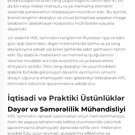
proqnozlaşdırıla bilən rəng uyğunluğunu təmin edir ki, bu
da bir neçə mebel məhsulu və ya memarlıq elementi
arasında pərələrəmiz inteqrasiyanı mümkün edir. Bu eynilik,
brend rənginin dəqiqliyi və vizual birləşməsi peşəkar image
tələblərini dəstəkləyən korporativ mühitlərdə xüsusilə
dəyərlidir.
UV-stabilik HPL laminatın rənglərinin fluoresan işıq və təbii
gün işığı təsirindən, digər materiallarda solma və ya rəng
dəyişikliyinə səbəb ola bilən şərtlərdə sabit qalmasını təmin
edir. Bu stabilik mebellərin və memarlıq qurğularının
istismar müddəti ərzində əvəzetmə və ya bərpa etmə
ehtiyacını azaldır. İlkin rəng dəqiqliyi ilə uzunmüddətli
stabilik birlikdə görünüşün davamlı eyniliyinin ümumi
dizayn uğuruna əhəmiyyətli təsir göstərdiyi tətbiqlərdə HPL
laminatın üstünlük qazanmasına səbəb olur.
İqtisadi və Praktiki Üstünlüklər
Dəyər və Səmərəlilik Mühəndisliyi
HPL laminatın iqtisadi üstünlükləri onun həm kommersiya,
həm də yaşayış sahələrində tətbiq olunmasında üstünlük
qazanmasına əhəmiyyətli dərəcədə töhfə verir. Materialın
kvadrat futu üçün qiyməti, quraşdırma effektivliyi və