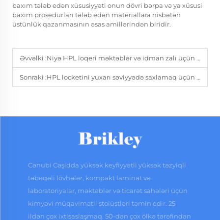
baxım tələb edən xüsusiyyəti onun dövri bərpa və ya xüsusi
baxım prosedurları tələb edən materiallara nisbətən
üstünlük qazanmasının əsas amillərindən biridir.
Əvvəlki :
Niyə HPL loqeri məktəblər və idman zalı üçün davamlı seçimdir?
Sonraki :
HPL locketini yuxarı səviyyədə saxlamaq üçün hansı baxım tədbirləri görülür?
Cənubi Cəşidda yüksək keyfiyyətli yüksək təzyiqli
təbəqəli lövhələr, kompakt laminat və
laboratoriyalar, məktəblər və ticarət sahələri üçün
kimyəvi müqavimətli stolüstləri təmin edir. 25
ildən çox ixtisaslaşmaq. 50-dən çox ölkə tərəfindən