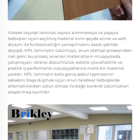
Yüksək təzyiqli laminat, sayısız kommersiya və yaşayış
tətbiqləri üçün seçilmiş material kimi qeydə alınıb və səth
dizaynı ilə funksionallığın yanaşılmasını əsaslı şəkildə
dəyişib. HPL laminatın üstünlüyü, onun istehsal prosesindən
irəli gəlir: bu proses, ənənəvi materialların müqayisədə
çatışmayan, istisnai dözümlülük, estetik çoxcəhətlilik və
praktik iş performansı xüsusiyyətlərinə malik bir material
yaradır. HPL laminatın belə geniş qəbul tapmasının
səbəbini başa düşmək üçün onun tələbkar tətbiqlərdə
alternativlərdən üstün olması ilə bağlı konkret üstünlükləri
araşdırmaq lazımdır.