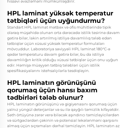
hissəvi əvəzləməni mümkünləşdirir.
HPL laminat yüksək temperatur
tətbiqləri üçün uyğundurmu?
Standart HPL laminat mətbəx və ofis mühitlərində tipik
olaraq müşahidə olunan orta dərəcədə istilik təsirinə davam
gətirə bilər, lakin artırılmış istiliyə davamlılıq tələb edən
tətbiqlər üçün xüsusi yüksək temperatur formulaları
mövcuddur. Laboratoriya səviyyəli HPL laminat 180°C-ə
qədər temperaturu davam gətirə bilər, bu da istiliyə
davamlılığın kritik olduğu xüsusi tətbiqlər üçün onu uyğun
edir. Həmişə müəyyən tətbiq tələbləri üçün istilik
spesifikasiyalarını istehsalçılarla təsdiqləyin.
HPL laminatın görünüşünü
qorumaq üçün hansı baxım
tədbirləri tələb olunur?
HPL laminatın görünüşünü və gigiyenasını qorumaq üçün
yalnız yüngül deterjanlar və su ilə qayğılı təmizlik kifayətdir.
Səth örtüyünə zərər verə biləcək aşındırıcı təmizləyicilərdən
və sürtgəclərdən çəkinin və potensial lekələnməni qarşısını
almaq üçün sıçramaları dərhal təmizləyin. HPL laminatın az