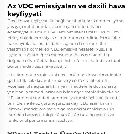
Az VOC emissiyaları və daxili hava
keyfiyyəti
Daxili hava keyfiyyəti ilə bağlı narahatlıqlar, kommersiya və
yaşayış mühitlərində az emissiyalı materialların
əhəmiyyətini artırıb. HPL laminat istehsalçıları uçucu üzvi
birləşmələrin emissiyasını minimuma endirən formulalar
hazırlayıblar ki, bu da daha sağlam daxili mühitlər
yaratmağa kömək edir. Bu emissiya nəzarəti, xüsusilə
işçilərin sağlamlığı və məhsuldarlığı əsas narahatlıq
doğuran ofis mühitlərində, təhsil müəssisələrində və tibbi
qurumlarda xüsusilə vacibdir.
HPL laminatın sabit səthi daxili mühitə kimyəvi maddələr
gətirə biləcək davamlı emal və ya örtük tələb etmir.
Potensial olaraq zərərli kimyəvi maddələrlə dövri olaraq
yenidən işlənməsi lazım ola bilən ağac səthlərinin əksinə,
HPL laminat standart kommersiya təmizləyiciləri ilə sadə
təmizləmə ilə öz görünüşünü saxlayır. Bu asan baxım
kimyəvi maddələrə məruz qalma riskini azaldır və HPL
laminatı həssas tətbiqlər üçün üstün tutulan estetik və
funksional performansını saxlayır.