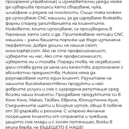
програмно управление) и измервателни уреди може 
да извършва процеси като свързване, чука, 
шлайфане и рязане на плоскости. Също така можем 
да използваме CNC машини, за да изрязваме всякакви 
форми според запитванията на клиентите. 
Ножовете, които използваме, са произведени в 
Германия, като Leitz и др. Притежаваме четири CNC 
машини – значи вашата поръчка ще бъде изпълнена 
перфектно. Добре дошли на нашия сайт: 
www.tophpl.com. Ако не сте професионалист, 
изберете ни нас. Ако сте професионалист, 
изберете ни и тогава. Поради това, че независимо 
дали става дума за цена или качество, разполагаме с 
абсолютни предимства. Никога няма да 
разочароваме нито един клиент. Разчитаме на 
нашите висококачествени продукти и най-
добрите услуги и сме с изградена репутация сред 
всички наши клиенти. Продаваме продуктите си в 
Хонг Конг, Макао, Тайван, Европа, Югоизточна Азия, 
Съединените щати и Близкия изток, общо в повече 
от 30 държави и региона. С искрено желание 
посрещаме клиенти от страната и чужбина, 
защото сме млади и с голям потенциал, всеки в 
екипа вярва, че БЪДЕЩЕТО Е НАШЕ! 