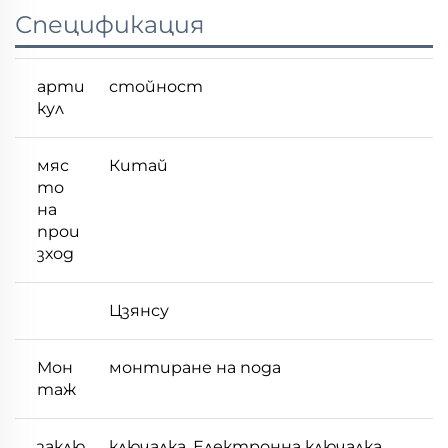
Спецификация
арти
стойност
кул
мяс
Китай
то
на
прои
зход
Цзянсу
Мон
монтиране на пода
таж
заклю
ключалка, Електронна ключалка,