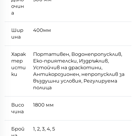
очин
а
Шир
400мм
ина
Харак
Портативен, Водонепропусклив,
тер
Еко-приятелски, Издръжлив,
исти
Устойчив на драскотини,
ки
Антикорозионен, непропусклив за
въздушни условия, Регулируема
полица
Висо
1800 мм
чина
Брой
1, 2, 3, 4, 5
на