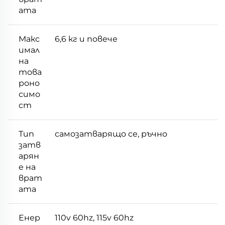
ата
Макс
6,6 кг и повече
имал
на
това
роно
симо
ст
Тип
самозатварящо се, ръчно
затв
арян
е на
врат
ата
Енер
110v 60hz, 115v 60hz