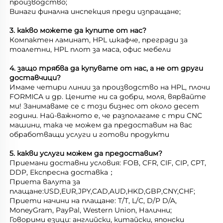
производство; 
Винаги финална инспекция преди изпращане; 
3. какво можете да купите от нас? 
Компактен ламинат, HPL шкафче, прегради за 
тоалетни, HPL плот за маса, офис мебели 
4. защо трябва да купувате от нас, а не от други 
доставчици? 
Имаме четири линии за производство на HPL, плочи 
FORMICA и др. Цените ни са добри, моля, вярвайте 
ми! Занимаваме се с този бизнес от около десет 
години. Най-важното е, че разполагаме с три CNC 
машини, така че можем да предоставим на вас 
обработващи услуги и готови продукти 
5. какви услуги можем да предоставим? 
Приемани доставни условия: FOB, CFR, CIF, CIP, CPT, 
DDP, Експресна доставка； 
Приета валута за 
плащане:USD,EUR,JPY,CAD,AUD,HKD,GBP,CNY,CHF;   
Приети начини на плащане: T/T, L/C, D/P D/A, 
MoneyGram, PayPal, Western Union, Налични; 
Говорими езици: английски, китайски, японски   