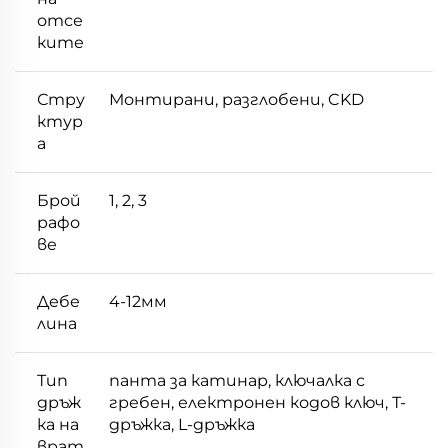
отсе
ките
Стру
Монтирани, разглобени, CKD
ктур
а
Брой
1, 2, 3
рафо
ве
Дебе
4-12мм
лина
Тип
пантa за катинар, ключалка с
дръж
гребен, електронен кодов ключ, Т-
ка на
дръжка, L-дръжка
врат