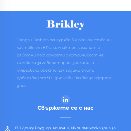
Jiangsu Jiashida осигурява висококачествени
листове от HPL, компактен ламинат и
работни повърхности с устойчивост на
химикали за лаборатории, училища и
търговски обекти. 25+ години опит.
Доверяван от 50+ държави. Заявка за оферта
днес.
Свържете се с нас
17-1 Донху Роуд, гр. Хенглин, Икономическа зона за