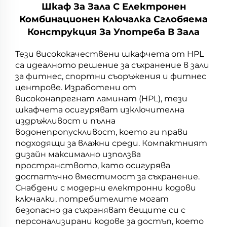
Шкаф За Зала С Електронен
Комбинационен Ключалка Сглобяема
Конструкция За Употреба В Зала
Тези висококачествени шкафчета от HPL
са идеалното решение за съхранение в зали
за фитнес, спортни съоръжения и фитнес
центрове. Изработени от
високонапрегнат ламинат (HPL), тези
шкафчета осигуряват изключителна
издръжливост и пълна
водонепропускливост, което ги прави
подходящи за влажни среди. Компактният
дизайн максимално използва
пространството, като осигурява
достатъчно вместимост за съхранение.
Снабдени с модерни електронни кодови
ключалки, потребителите могат
безопасно да съхраняват вещите си с
персонализирани кодове за достъп, което