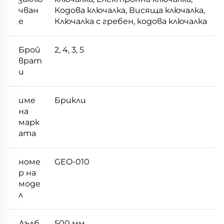
чван
Кодова ключалка, Висяща ключалка,
е
Ключалка с гребен, кодова ключалка
Брой
2, 4, 3, 5
врат
и
име
Брикли
на
марк
ата
номе
GEO-010
р на
моде
л
Дълб
500 мм