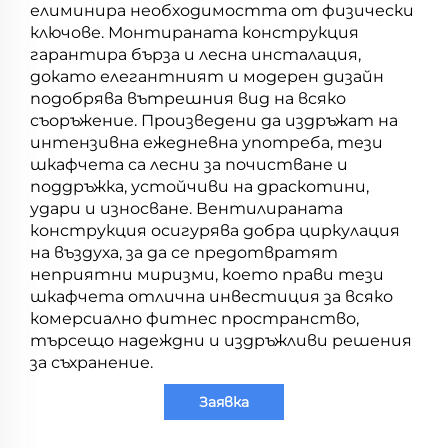
елиминира необходимостта от физически
ключове. Монтираната конструкция
гарантира бърза и лесна инсталация,
докато елегантният и модерен дизайн
подобрява вътрешния вид на всяко
съоръжение. Произведени да издръжат на
интензивна ежедневна употреба, тези
шкафчета са лесни за почистване и
поддръжка, устойчиви на драскотини,
удари и износване. Вентилираната
конструкция осигурява добра циркулация
на въздуха, за да се предотвратят
неприятни миризми, което прави тези
шкафчета отлична инвестиция за всяко
комерсиално фитнес пространство,
търсещо надеждни и издръжливи решения
за съхранение.
Заявка