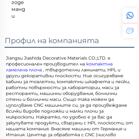
годе
манд
и
Профил на компанията
Jiangsu Jiashida Decorative Materials CO.;LTD. е 
професионален производител на 
компактна 
ламелена плоча 
, твърдотелни ламинати, HPL и 
други декоративни плоскости. Ние осигуряваме 
кабини за тоалетни, компактни шкафчета и пейки, 
работни повърхности за лаборатории, маси за 
ресторанти, машинни оборудвания, болнични 
стени и болнични маси. Също така можем да 
използваме CNC машините си, за да произвеждаме 
всички видове подложки и малки плочи за 
микроскопи. Накратко, по-удобно е за вас да 
закупувате продукти, свързани с HPL плоскости, от 
нашата компания. Внасяме машини от Германия и 
Италия. Център за обработка с CNC (числово 