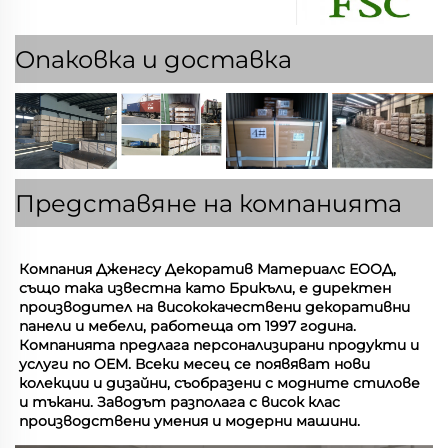
Опаковка и доставка
Представяне на компанията
Компания Дженгсу Декоратив Материалс ЕООД, 
също така известна като Брикъли, е директен 
производител на висококачествени декоративни 
панели и мебели, работеща от 1997 година. 
Компанията предлага персонализирани продукти и 
услуги по OEM. Всеки месец се появяват нови 
колекции и дизайни, съобразени с модните стилове 
и тъкани. Заводът разполага с висок клас 
производствени умения и модерни машини. 