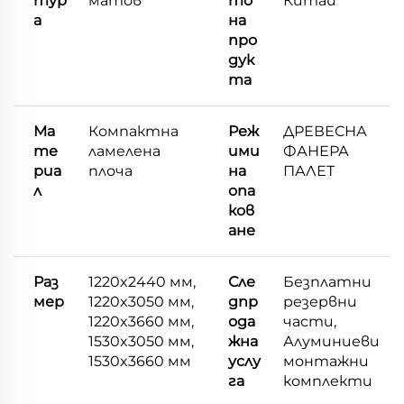
тур
матов
то
Китай
а
на
про
дук
та
Ма
Компактна
Реж
ДРЕВЕСНА
те
ламелена
ими
ФАНЕРА
риа
плоча
на
ПАЛЕТ
л
опа
ков
ане
Раз
1220x2440 мм,
Сле
Безплатни
мер
1220x3050 мм,
дпр
резервни
1220x3660 мм,
ода
части,
1530x3050 мм,
жна
Алуминиеви
1530x3660 мм
услу
монтажни
га
комплекти