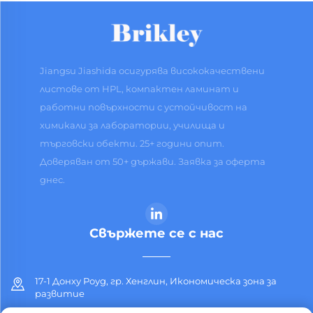
Jiangsu Jiashida осигурява висококачествени
листове от HPL, компактен ламинат и
работни повърхности с устойчивост на
химикали за лаборатории, училища и
търговски обекти. 25+ години опит.
Доверяван от 50+ държави. Заявка за оферта
днес.
Свържете се с нас
17-1 Донху Роуд, гр. Хенглин, Икономическа зона за
развитие