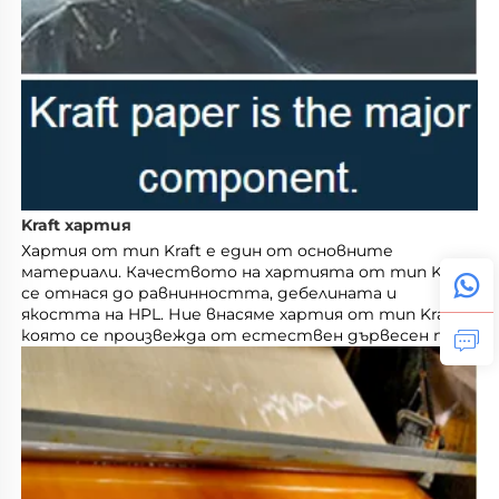
Kraft хартия 
Хартия от тип Kraft е един от основните 
материали. Качеството на хартията от тип Kraft 
се отнася до равнинността, дебелината и 
якостта на HPL. Ние внасяме хартия от тип Kraft, 
която се произвежда от естествен дървесен пулп. 