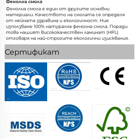
Фенолна смола 
Фенолна смола е един от другите основни 
материали. Качеството на смолата се определя 
от нейната здравина и екологичност. Ние 
използваме 100% натурална фенолна смола. Поради 
това нашият висококачествен ламинат (HPL) 
отговаря на най-строгите екологични изисквания. 
Сертификат