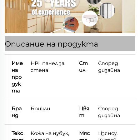
Описание на продукта
Име
HPL панел за
Ст
Според
на
стена
ил
дизайна
про
дук
та
Бра
Брикли
Цвя
Според
нд
т
дизайна
Текс
Кожа на нубук,
Мяс
Цзянсу,