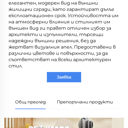
елегантен, модерен вид на външни
жилищни сгради, като гарантират дълъг
експлоатационен срок. Устойчивостта им
на атмосферни влияния и стилният им
външен вид ги правят отличен избор за
архитекти и изпълнители, търсещи
надеждни външни решения, без да
жертват визуалния апел. Предоставени в
различни цветове и повърхности, за да
съответстват на всеки архитектурен
стил.
Заявка
Общ преглед
Препоръчани продукти