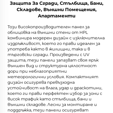
Защита За Сгради, Стълбища, Бани,
Складове, Външни Помещения,
Апартаменти
Този високопроизводителен панел за
облицовка на външни стени от HPL
комбинира модерен дизайн с изключителна
издръжливост, което го прави идеален за
употреба както в жилищни, така и в
търговски сгради. Произведени с UV
защита, тези панели запазват своя ярък
външен вид и структурна цялостност
дори при неблагоприятни
метеорологични условия. Компактният
дизайн осигурява превъзходна
устойчивост на влага, удар и драскотини,
което ги прави перфектен избор за зони с
висок трафик като стълбища, бани и
външни складове. Лесни за монтиране и
поддръжка, тези панели осигуряват