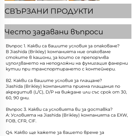
СВЪРЗАНИ ПРОДУКТИ
Често задавани въпроси
Въпрос 1. Какви са вашите условия за опаковане? 
В Jiashida (Brikley) компанията ние опаковаме 
стоките в кашони, за които се препоръчва 
използването на неподложни на фумигация фанерни 
кутии при транспортирането с контейнери. 
В2. Какви са вашите условия за плащане? 
Jiashida (Brikley) компанията приема плащания по 
акредитив (L/C), D/P на виждане или със срок от 30, 
60, 90 дни. 
Въпрос 3. Какви са условията ви за доставка? 
A: Условията на Jiashida (Brikley) компанията са EXW, 
FOB, CFR, CIF. 
Q4. Какво ще кажете за вашето време за 