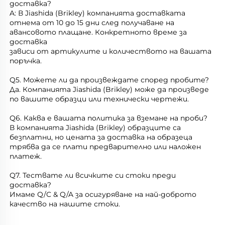
доставка? 
A: В Jiashida (Brikley) компанията доставката 
отнема от 10 до 15 дни след получаване на 
авансовото плащане. Конкретното време за 
доставка 
зависи от артикулите и количеството на вашата 
поръчка. 
Q5. Можете ли да произвеждате според пробите? 
Да. Компанията Jiashida (Brikley) може да произведе 
по вашите образци или технически чертежи. 
Q6. Каква е вашата политика за вземане на проби? 
В компанията Jiashida (Brikley) образците са 
безплатни, но цената за доставка на образеца 
трябва да се плати предварително или наложен 
платеж. 
Q7. Тествате ли всичките си стоки преди 
доставка? 
Имаме Q/C & Q/A за осигуряване на най-доброто 
качество на нашите стоки. 