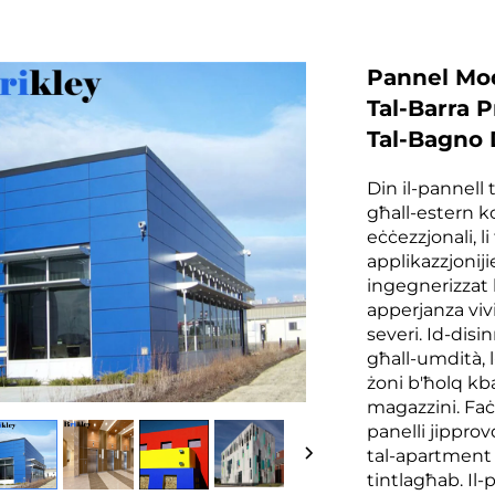
Pannel Mod
Tal-Barra P
Tal-Bagno 
Din il-pannell 
għall-estern 
eċċezzjonali, 
applikazzjoniji
ingegnerizzat b
apperjanza vivi
severi. Id-disi
għall-umdità, l
żoni b'ħolq kbar
magazzini. Faċl
panelli jippro
tal-apartment b
tintlagħab. Il-