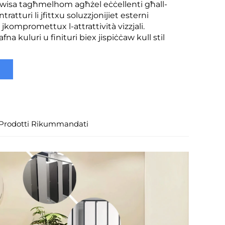
lwisa tagħmelhom agħżel eċċellenti għall-
ntratturi li jfittxu soluzzjonijiet esterni
a jkompromettux l-attrattività vizzjali.
fna kuluri u finituri biex jispiċċaw kull stil
Prodotti Rikummandati