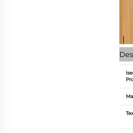
Des
Ise
Pr
Ma
Te