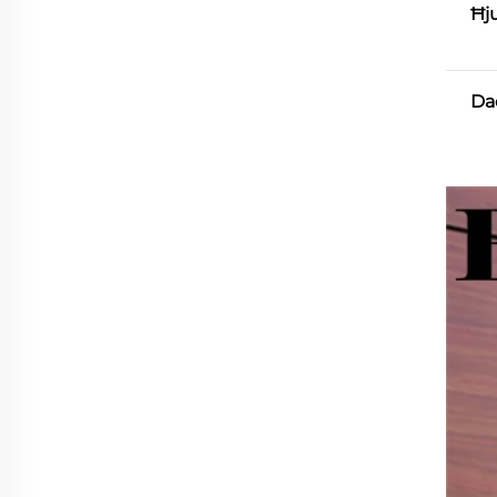
Ħj
Da