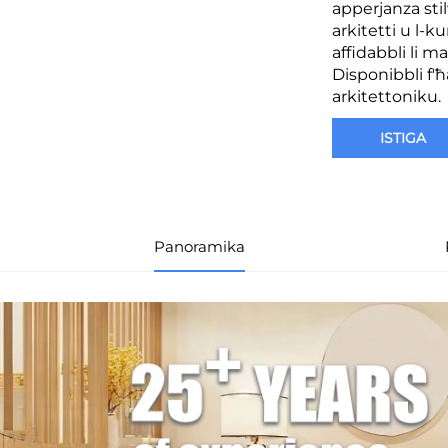
apperjanza sti
arkitetti u l-ku
affidabbli li m
Disponibbli f'ħa
arkitettoniku.
ISTIGA
Panoramika