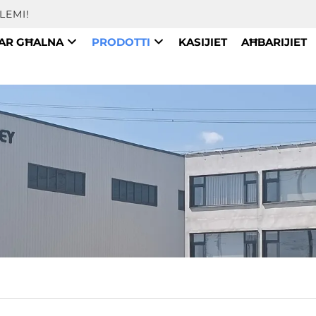
LEMI!
AR GĦALNA
PRODOTTI
KASIJIET
AĦBARIJIET