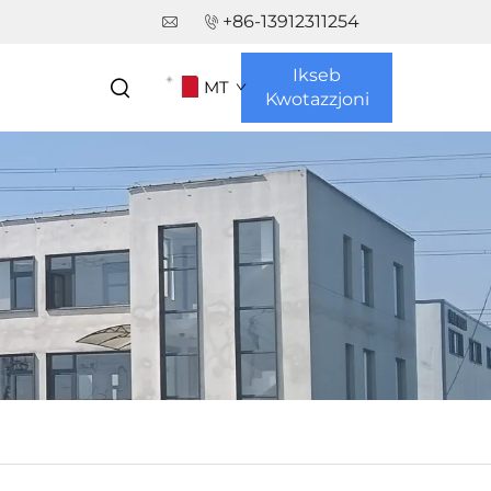
+86-13912311254
Ikseb
MT
Kwotazzjoni