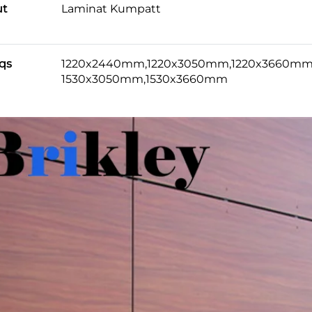
ut
Laminat Kumpatt
qs
1220x2440mm,1220x3050mm,1220x3660mm
1530x3050mm,1530x3660mm