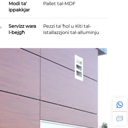
Modi ta'
Pallet tal-MDF
ippakkjar
,
Servizz wara
Pezzi ta' ħol u Kiti tal-
l-bejgħ
Istallazzjoni tal-alluminju