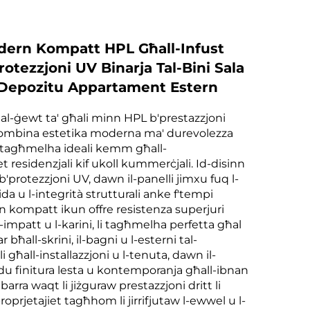
ern Kompatt HPL Għall-Infust
rotezzjoni UV Binarja Tal-Bini Sala
Depozitu Appartament Estern
tal-ġewt ta' għali minn HPL b'prestazzjoni
kombina estetika moderna ma' durevolezza
li tagħmelha ideali kemm għall-
et residenzjali kif ukoll kummerċjali. Id-disinn
'protezzjoni UV, dawn il-panelli jimxu fuq l-
da u l-integrità strutturali anke f'tempi
nn kompatt ikun offre resistenza superjuri
-impatt u l-karini, li tagħmelha perfetta għal
 bħall-skrini, il-bagni u l-esterni tal-
i għall-installazzjoni u l-tenuta, dawn il-
vdu finitura lesta u kontemporanja għall-ibnan
arra waqt li jiżguraw prestazzjoni dritt li
proprjetajiet tagħhom li jirrifjutaw l-ewwel u l-