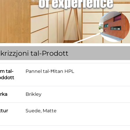
krizzjoni tal-Prodott
m tal-
Pannel tal-Ħitan HPL
oddott
rka
Brikley
xtur
Suede, Matte