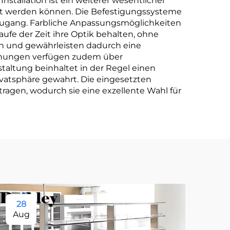
nstallation ist ein weiterer wesentlicher
t werden können. Die Befestigungssysteme
 Zugang. Farbliche Anpassungsmöglichkeiten
ufe der Zeit ihre Optik behalten, ohne
en und gewährleisten dadurch eine
nnungen verfügen zudem über
taltung beinhaltet in der Regel einen
ivatsphäre gewahrt. Die eingesetzten
ragen, wodurch sie eine exzellente Wahl für
28
11
Aug
Se