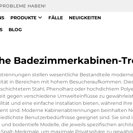
E PROBLEME HABEN!
NS
PRODUKTE
FÄLLE
NEUIGKEITEN
S
BLOG
che Badezimmerkabinen-T
ennungen stellen wesentliche Bestandteile moderner ö
alität in Bereichen mit hohem Besucheraufkommen. Di
schichtetem Stahl, Phenolharz oder hochdichtem Polye
it gegen verschiedene Umwelteinflüsse zu gewährleis
ilität und eine einfache Installation bieten, während ih
tent sind. Moderne Kabinenabtrennungen beinhalten No
iedlichste Benutzerbedürfnisse geeignet sind. Sie sind
nd bodentiefe Modelle, die jeweils spezifischen archi
ti-Spalt-Merkmale, um maximale Privatsphäre zu gewäh