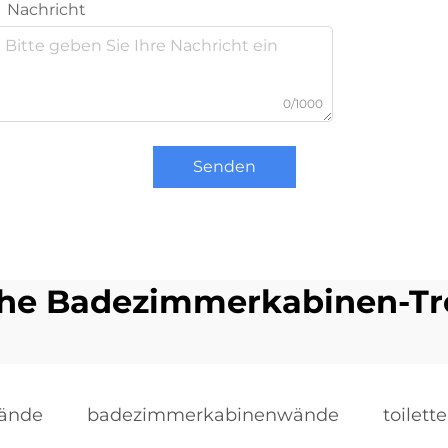
Nachricht
0/1000
Senden
che Badezimmerkabinen-T
ände
badezimmerkabinenwände
toilet