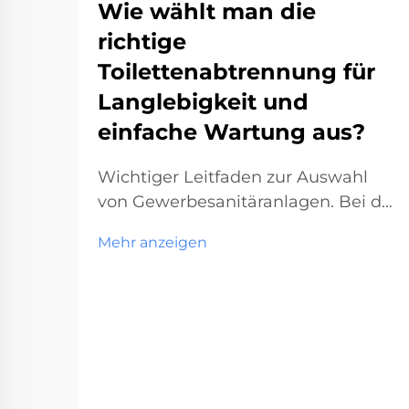
Wie wählt man die
richtige
Toilettenabtrennung für
Langlebigkeit und
einfache Wartung aus?
Wichtiger Leitfaden zur Auswahl
von Gewerbesanitäranlagen. Bei der
Planung oder Renovierung eines
Mehr anzeigen
Gewerbesanitärraums ist die Wahl
der richtigen Toilettenkabine eine
entscheidende Entscheidung, die
sowohl die Funktionalität als auch
die langfristigen Wartungskosten
beeinflusst. Diese wesentlichen...