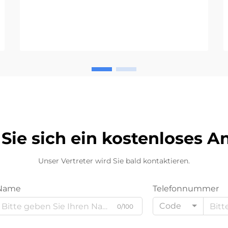
mittlerweile ein entscheidender
Bestandteil in Einrichtungen mit
hohem Besucheraufkommen. Von
Flughäfen an...
Sie sich ein kostenloses 
Unser Vertreter wird Sie bald kontaktieren.
Name
Telefonnummer
Code
0/100