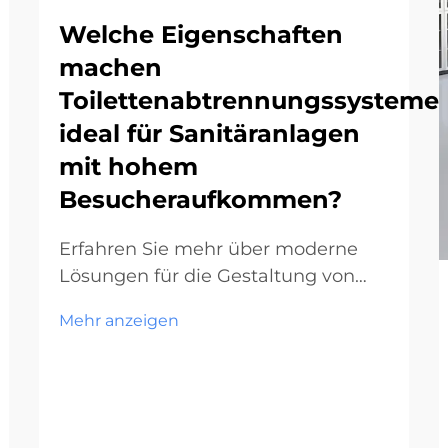
Welche Eigenschaften
machen
Toilettenabtrennungssysteme
ideal für Sanitäranlagen
mit hohem
Besucheraufkommen?
Erfahren Sie mehr über moderne
Lösungen für die Gestaltung von
Toilettenräumen in
Mehr anzeigen
Hochfrequenzbereichen. Die
Planung von Gewerbetoiletten hat
sich im Laufe der Jahre stark
weiterentwickelt.
Toilettenkabinensysteme sind