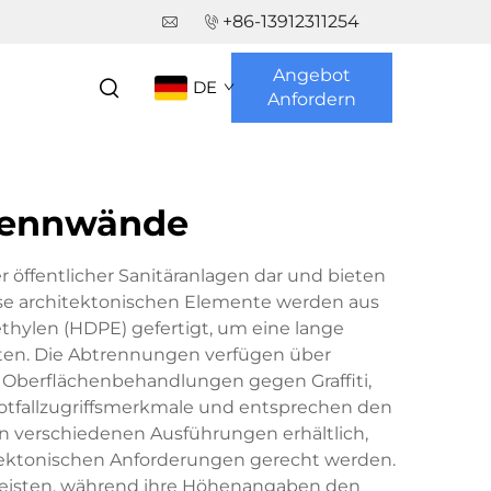
+86-13912311254
Angebot
DE
Anfordern
rennwände
ffentlicher Sanitäranlagen dar und bieten
ese architektonischen Elemente werden aus
thylen (HDPE) gefertigt, um eine lange
ten. Die Abtrennungen verfügen über
re Oberflächenbehandlungen gegen Graffiti,
tfallzugriffsmerkmale und entsprechen den
 in verschiedenen Ausführungen erhältlich,
tektonischen Anforderungen gerecht werden.
rleisten, während ihre Höhenangaben den