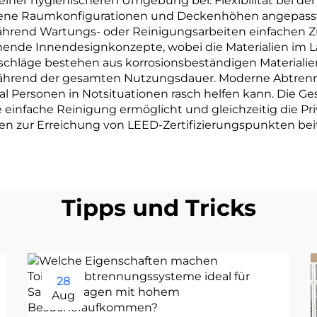
iner hygienischeren Umgebung bei. Flexibilität bei der I
iedene Raumkonfigurationen und Deckenhöhen angepass
 während Wartungs- oder Reinigungsarbeiten einfachen
ende Innendesignkonzepte, wobei die Materialien im La
Beschläge bestehen aus korrosionsbeständigen Materiali
n während der gesamten Nutzungsdauer. Moderne Abtre
l Personen in Notsituationen rasch helfen kann. Die Ges
einfache Reinigung ermöglicht und gleichzeitig die Pr
n zur Erreichung von LEED-Zertifizierungspunkten beit
Tipps und Tricks
28
Aug