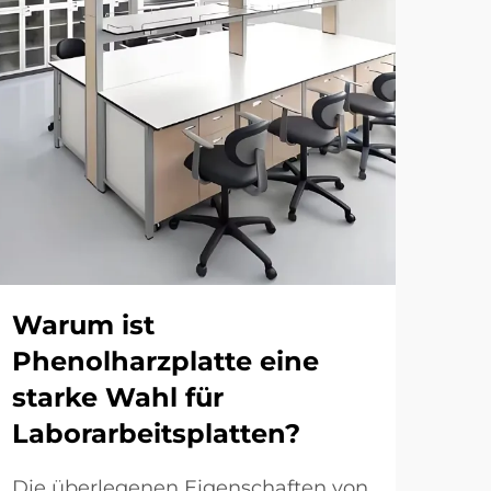
Warum ist
Wo
Phenolharzplatte eine
ch
starke Wahl für
Pl
Laborarbeitsplatten?
An
Die überlegenen Eigenschaften von
Gru