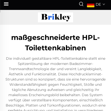
DE
maßgeschneiderte HPL-
Toilettenkabinen
Die individuell gestaltbare HPL-Toilettenkabine stellt eine
Spitzenlösung der modernen Badezimmer-
Trennwandtechnologie dar und vereint Langlebigkeit,
Ästhetik und Funktionalität. Diese Hochdrucklaminat-
Strukturen sind so konzipiert, dass sie eine hervorragende
Widerstandsfähigkeit gegen Feuchtigkeit, Stöße und
tägliche Abnutzung aufweisen und gleichzeitig ihr
makelloses Erscheinungsbild beibehalten. Das System
verfügt über verstellbare Komponenten, einschließlich
Beschläge, Platten und Türkonfigurationen, wodurch eine
perfekte Ausrichtung und Installation in verschiedenen