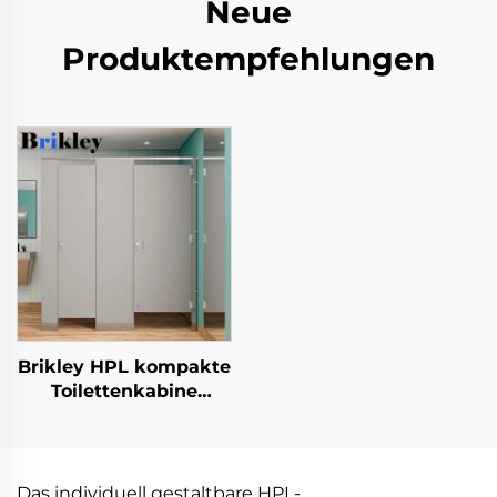
Neue
Produktempfehlungen
Brikley HPL kompakte
Toilettenkabine
Trennwand
kompaktes
Laminatmaterial für
Möbel- und
Das individuell gestaltbare HPL-