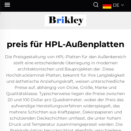
DE
preis für HPL-Außenplatten
Die Preisgestaltung von HPL-Platten für den Außenbereich
stellt eine entscheidende Überlegung in modernen
architektonischen und Bauprojekten dar. Diese
Hochdrucklaminat-Platten, bekannt für ihre Langlebigkeit
und ästhetische Anziehungskraft, weisen unterschiedliche
Preise auf, abhängig von Dicke, Größe, Marke und
Qualitätsklasse. Typischerweise liegen die Preise zwischen
20 und 100 Dollar pro Quadratmeter, wobei der Preis das
aufwendige Herstellungsverfahren widerspiegelt, das
mehrere Schichten aus Kraftpapier, Dekorpapieren und
schützenden Deckschichten umfasst, die unter hohem
Druck und Temperatur zusammengepresst werden. Die
Preiskalkulation berücksichtigt ebenfalls verschiedene