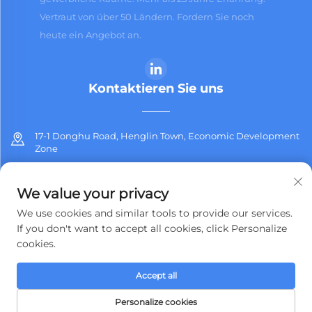
Vertraut von über 50 Ländern. Fordern Sie noch
heute ein Angebot an.
Kontaktieren Sie uns
17-1 Donghu Road, Henglin Town, Economic Development
Zone
+86-13912311254
We value your privacy
[email protected]
We use cookies and similar tools to provide our services.
If you don't want to accept all cookies, click Personalize
cookies.
Copyright © 2025 Jiangsu Jiashida Decorative Materials Co.,Ltd. Alle
Accept all
Rechte vorbehalten.
Datenschutzrichtlinie
Personalize cookies