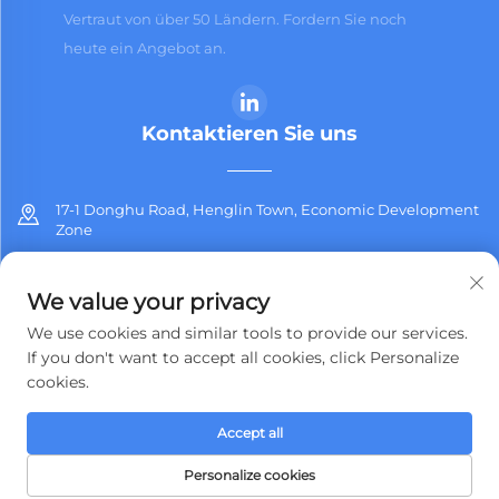
Vertraut von über 50 Ländern. Fordern Sie noch
heute ein Angebot an.
Kontaktieren Sie uns
17-1 Donghu Road, Henglin Town, Economic Development
Zone
+86-13912311254
We value your privacy
[email protected]
We use cookies and similar tools to provide our services.
If you don't want to accept all cookies, click Personalize
cookies.
Copyright © 2025 Jiangsu Jiashida Decorative Materials Co.,Ltd. Alle
Accept all
Rechte vorbehalten.
Datenschutzrichtlinie
Personalize cookies