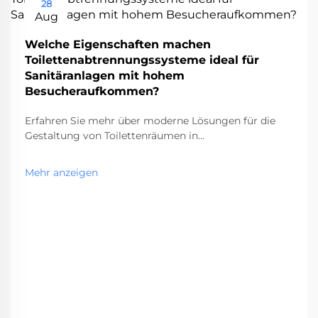
28
Aug
Welche Eigenschaften machen
Toilettenabtrennungssysteme ideal für
Sanitäranlagen mit hohem
Besucheraufkommen?
Erfahren Sie mehr über moderne Lösungen für die
Gestaltung von Toilettenräumen in
Hochfrequenzbereichen. Die Planung von
Gewerbetoiletten hat sich im Laufe der Jahre stark
Mehr anzeigen
weiterentwickelt. Toilettenkabinensysteme sind
mittlerweile ein entscheidender Bestandteil in
Einrichtungen mit hohem Besucheraufkommen. Von
Flughäfen an...