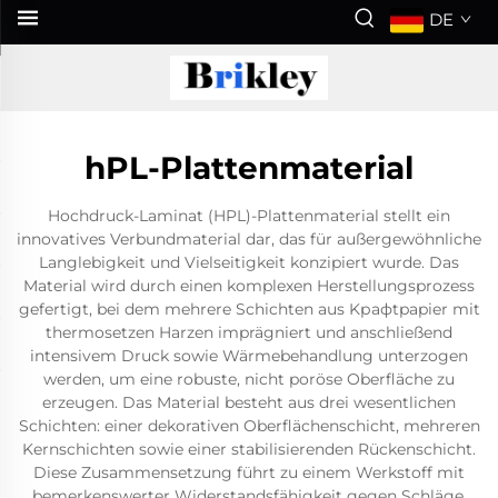
DE
hPL-Plattenmaterial
Hochdruck-Laminat (HPL)-Plattenmaterial stellt ein
innovatives Verbundmaterial dar, das für außergewöhnliche
Langlebigkeit und Vielseitigkeit konzipiert wurde. Das
Material wird durch einen komplexen Herstellungsprozess
gefertigt, bei dem mehrere Schichten aus Kрафtpapier mit
thermosetzen Harzen imprägniert und anschließend
intensivem Druck sowie Wärmebehandlung unterzogen
werden, um eine robuste, nicht poröse Oberfläche zu
erzeugen. Das Material besteht aus drei wesentlichen
Schichten: einer dekorativen Oberflächenschicht, mehreren
Kernschichten sowie einer stabilisierenden Rückenschicht.
Diese Zusammensetzung führt zu einem Werkstoff mit
bemerkenswerter Widerstandsfähigkeit gegen Schläge,