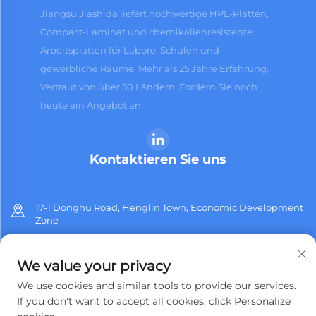
Jiangsu Jiashida liefert hochwertige HPL-Platten,
Compact-Laminat und chemikalienresistente
Arbeitsplatten für Labore, Schulen und
gewerbliche Räume. Mehr als 25 Jahre Erfahrung.
Vertraut von über 50 Ländern. Fordern Sie noch
heute ein Angebot an.
Kontaktieren Sie uns
17-1 Donghu Road, Henglin Town, Economic Development
Zone
+86-13912311254
We value your privacy
[email protected]
We use cookies and similar tools to provide our services.
If you don't want to accept all cookies, click Personalize