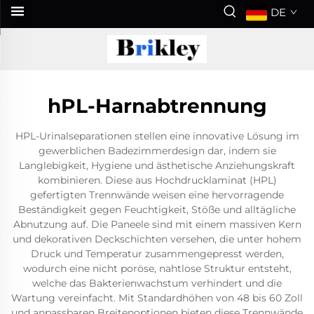
DE
hPL-Harnabtrennung
HPL-Urinalseparationen stellen eine innovative Lösung im
gewerblichen Badezimmerdesign dar, indem sie
Langlebigkeit, Hygiene und ästhetische Anziehungskraft
kombinieren. Diese aus Hochdrucklaminat (HPL)
gefertigten Trennwände weisen eine hervorragende
Beständigkeit gegen Feuchtigkeit, Stöße und alltägliche
Abnutzung auf. Die Paneele sind mit einem massiven Kern
und dekorativen Deckschichten versehen, die unter hohem
Druck und Temperatur zusammengepresst werden,
wodurch eine nicht poröse, nahtlose Struktur entsteht,
welche das Bakterienwachstum verhindert und die
Wartung vereinfacht. Mit Standardhöhen von 48 bis 60 Zoll
und anpassbaren Breitenoptionen bieten diese Trennwände