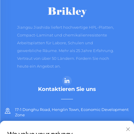
Jiangsu Jiashida liefert hochwertige HPL-Platten,
Compact-Laminat und chemikalienresistente
Arbeitsplatten für Labore, Schulen und
gewerbliche Räume. Mehr als 25 Jahre Erfahrung.
Vertraut von über 50 Ländern. Fordern Sie noch
heute ein Angebot an.
Kontaktieren Sie uns
17-1 Donghu Road, Henglin Town, Economic Development
Zone
+86-13912311254