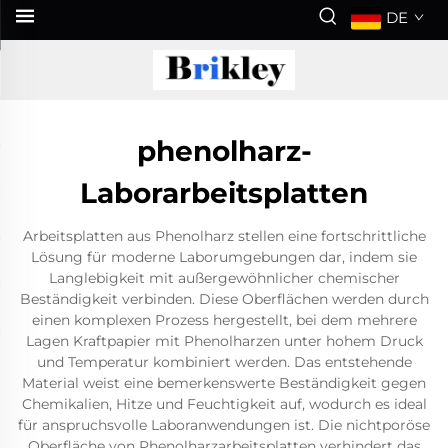
DE
phenolharz-
Laborarbeitsplatten
Arbeitsplatten aus Phenolharz stellen eine fortschrittliche
Lösung für moderne Laborumgebungen dar, indem sie
Langlebigkeit mit außergewöhnlicher chemischer
Beständigkeit verbinden. Diese Oberflächen werden durch
einen komplexen Prozess hergestellt, bei dem mehrere
Lagen Kraftpapier mit Phenolharzen unter hohem Druck
und Temperatur kombiniert werden. Das entstehende
Material weist eine bemerkenswerte Beständigkeit gegen
Chemikalien, Hitze und Feuchtigkeit auf, wodurch es ideal
für anspruchsvolle Laboranwendungen ist. Die nichtporöse
Oberfläche von Phenolharzarbeitsplatten verhindert das