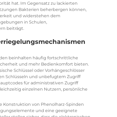
ität hat. Im Gegensatz zu lackierten
platzungen Bakterien beherbergen können,
berkeit und widerstehen dem
gebungen in Schulen,
n beiträgt.
erriegelungsmechanismen
en beinhalten häufig fortschrittliche
Sicherheit und mehr Bedienkomfort bieten.
ische Schlüssel oder Vorhängeschlösser
nen Schlüsseln und unbefugtem Zugriff
auptcodes für administrativen Zugriff
ichzeitig einzelnen Nutzern, persönliche
 die Konstruktion von Phenolharz-Spinden
estigungselemente und eine geeignete
ler stellen sicher, dass die elektronischen