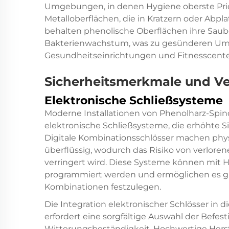
Umgebungen, in denen Hygiene oberste Prior
Metalloberflächen, die in Kratzern oder Ab
behalten phenolische Oberflächen ihre Sau
Bakterienwachstum, was zu gesünderen Um
Gesundheitseinrichtungen und Fitnesscenter
Sicherheitsmerkmale und V
Elektronische Schließsysteme
Moderne Installationen von Phenolharz-Spind
elektronische Schließsysteme, die erhöhte 
Digitale Kombinationsschlösser machen phys
überflüssig, wodurch das Risiko von verlore
verringert wird. Diese Systeme können mit H
programmiert werden und ermöglichen es gle
Kombinationen festzulegen.
Die Integration elektronischer Schlösser in
erfordert eine sorgfältige Auswahl der Bef
Witterungsbeständigkeit. Hochwertige Herstel