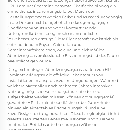
Bereichen deutliche Abnutzungsmuster aufweisen, behält
HPL-Laminat über seine gesamte Oberfläche hinweg ein
einheitliches Erscheinungsbild bei. Durch den
Herstellungsprozess werden Farbe und Muster durchgängig
in die Dekorschicht eingebettet, sodass geringfügige
Oberflächenabnutzung weder kontrastierende
Untergrundfarben freilegt noch unansehnliche
Verkehrsspuren erzeugt. Diese Eigenschaft erweist sich als
entscheidend in Foyers, Cafeterien und
Gemeinschaftsbereichen, wo eine ungleichmäßige
Abnutzung das professionelle Erscheinungsbild des Raums
beeinträchtigen würde.
Die gleichmäßigen Abnutzungseigenschaften von HPL-
Laminat verlängern die effektive Lebensdauer von
Installationen in anspruchsvollen Umgebungen. Während
weichere Materialien nach mehreren Jahren intensiver
Nutzung möglicherweise ausgetauscht oder neu
aufgearbeitet werden müssen, können ordnungsgemäß
gewartete
HPL-Laminat
oberflächen über Jahrzehnte
hinweg ein akzeptables Erscheinungsbild und eine
zuverlässige Leistung bewahren. Diese Langlebigkeit führt
direkt zu reduzierten Lebenszykluskosten und zu einem
minimalen Betriebsunterbrechungen während