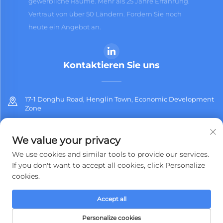
gewerbliche Räume. Mehr als 25 Jahre Erfahrung.
Vertraut von über 50 Ländern. Fordern Sie noch
heute ein Angebot an.
Kontaktieren Sie uns
17-1 Donghu Road, Henglin Town, Economic Development
Zone
+86-13912311254
We value your privacy
[email protected]
We use cookies and similar tools to provide our services.
If you don't want to accept all cookies, click Personalize
cookies.
Urheberrecht © 2026 Jiangsu Jiashida Decorative Materials Co.,Ltd.
Accept all
Alle Rechte vorbehalten.
Datenschutzrichtlinie
Personalize cookies