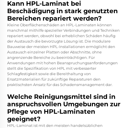
Kann HPL-Laminat bei
Beschädigung in stark genutzten
Bereichen repariert werden?
Kleine Oberflächenschäden an HPL-Laminaten können
manchmal mithilfe spezieller Verbindungen und Techniken
repariert werden, obwohl bei erheblichen Schäden häufig
der Austausch die bevorzugte Lösung ist. Die modulare
Bauweise der meisten HPL-Installationen ermöglicht den
Austausch einzelner Platten oder Abschnitte, ohne
angrenzende Bereiche zu beeinträchtigen. Für
Anwendungen mit hohen Beanspruchungsanforderungen
stellt die Spezifikation von HPL mit verbesserter
Schlagfestigkeit sowie die Bereithaltung von
Ersatzmaterialien für zukünftige Reparaturen den
praktischsten Ansatz für das Schadensmanagement dar.
Welche Reinigungsmittel sind in
anspruchsvollen Umgebungen zur
Pflege von HPL-Laminaten
geeignet?
HPL-Laminat ist mit den meisten handelsüblichen