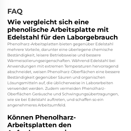
FAQ
Wie vergleicht sich eine
phenolische Arbeitsplatte mit
Edelstahl für den Laborgebrauch
Phenolharz-Arbeitsplatten bieten gegenüber Edelstahl
mehrere Vorteile, darunter eine überlegene chemische
Beständigkeit, leisere Betriebsweise und bessere
Wärmeisolierungseigenschaften. Während Edelstahl bei
Anwendungen mit extremen Temperaturen hervorragend
abschneidet, weisen Phenolharz-Oberflächen eine bessere
Beständigkeit gegenüber Säuren und organischen
Lösungsmitteln auf, die üblicherweise in Laborarbeiten
verwendet werden. Zudem vermeiden Phenolharz-
Oberflächen Geräusche und Schwingungsübertragungen,
wie sie bei Edelstahl auftreten, und schaffen so ein
angenehmeres Arbeitsumfeld.
Können Phenolharz-
Arbeitsplatten den