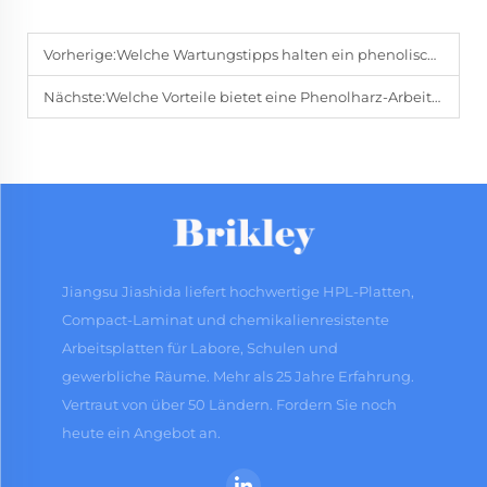
Vorherige:
Welche Wartungstipps halten ein phenolisches Schließfach in bestem Zustand?
Nächste:
Welche Vorteile bietet eine Phenolharz-Arbeitsplatte im täglichen Gebrauch?
Jiangsu Jiashida liefert hochwertige HPL-Platten,
Compact-Laminat und chemikalienresistente
Arbeitsplatten für Labore, Schulen und
gewerbliche Räume. Mehr als 25 Jahre Erfahrung.
Vertraut von über 50 Ländern. Fordern Sie noch
heute ein Angebot an.