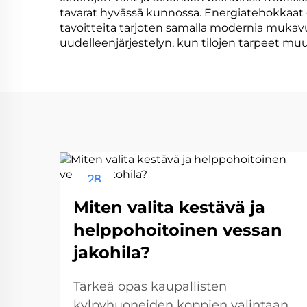
tavarat hyvässä kunnossa. Energiatehokkaat o
tavoitteita tarjoten samalla modernia mukav
uudelleenjärjestelyn, kun tilojen tarpeet muut
28
Aug
Miten valita kestävä ja
helppohoitoinen vessan
jakohila?
Tärkeä opas kaupallisten
kylpyhuoneiden koppien valintaan