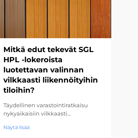
Mitkä edut tekevät SGL
Mis
HPL -lokeroista
ke
luotettavan valinnan
la
vilkkaasti liikennöityihin
Kemi
tiloihin?
ymm
sove
Täydellinen varastointiratkaisu
Näyt
lev
nykyaikaisiin vilkkaasti
usei
liikennöityihin tiloihin Nykyisessä
tarj
Näytä lisää
nopeassa ympäristössä tilat, joissa
aine