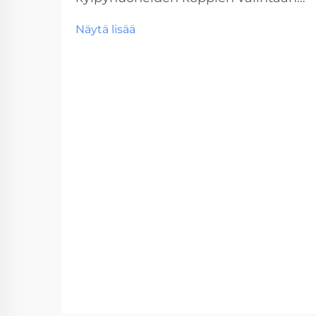
Suunniteltaessa tai remontoidaan
Näytä lisää
kaupallista vessatilaa, oikean
vessakopin valinta on kriittinen
päätös, joka vaikuttaa sekä
toiminnallisuuteen että pitkän
aikavälin huoltokustannuksiin.
Nämä keskeiset...