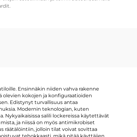
rdit.
lutiloille. Ensinnäkin niiden vahva rakenne
 olevien kokojen ja konfiguraatioiden
en. Edistynyt turvallisuus antaa
timuksia. Modernin teknologian, kuten
 Nykyaikaisissa salili lockereissa käytettävät
ista, ja niissä on myös antimikrobiset
tälöintiin, jolloin tilat voivat sovittaa
poistuvat tehokkaasti, mikä pitää käyttäjien