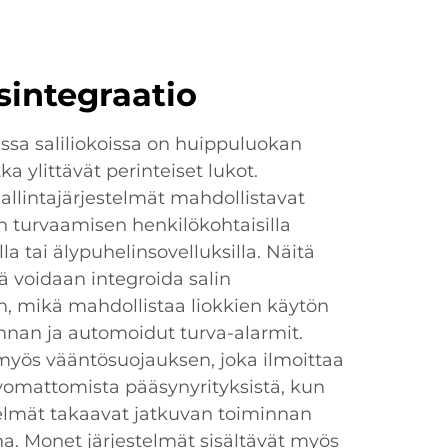
sintegraatio
issa saliliokoissa on huippuluokan
ka ylittävät perinteiset lukot.
allintajärjestelmät mahdollistavat
n turvaamisen henkilökohtaisilla
lla tai älypuhelinsovelluksilla. Näitä
iä voidaan integroida salin
n, mikä mahdollistaa liokkien käytön
nnan ja automoidut turva-alarmit.
 myös vääntösuojauksen, joka ilmoittaa
vomattomista pääsynyrityksistä, kun
telmät takaavat jatkuvan toiminnan
a. Monet järjestelmät sisältävät myös