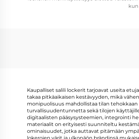
kun 
Kaupalliset salili lockerit tarjoavat useita et
takaa pitkäaikaisen kestävyyden, mikä vähent
monipuolisuus mahdollistaa tilan tehokkaan k
turvallisuudentunnetta sekä tilojen käyttäjil
digitaalisten pääsysysteemien, integrointi hel
materiaalit on erityisesti suunniteltu kest
ominaisuudet, jotka auttavat pitämään ympäris
lokerojen värit ja ulkonäön brändinsä mukaise