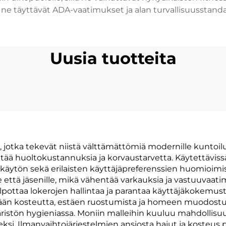
ne täyttävät ADA-vaatimukset ja alan turvallisuusstanda
Uusia tuotteita
uja, jotka tekevät niistä välttämättömiä modernille kuntoi
ää huoltokustannuksia ja korvaustarvetta. Käytettävissä
äytön sekä erilaisten käyttäjäpreferenssien huomioimis
le että jäsenille, mikä vähentää varkauksia ja vastuuvaa
pottaa lokerojen hallintaa ja parantaa käyttäjäkokemusta.
ämään kosteutta, estäen ruostumista ja homeen muodostum
tön hygieniassa. Moniin malleihin kuuluu mahdollisuus rää
ksi. Ilmanvaihtojärjestelmien ansiosta hajut ja kosteus 