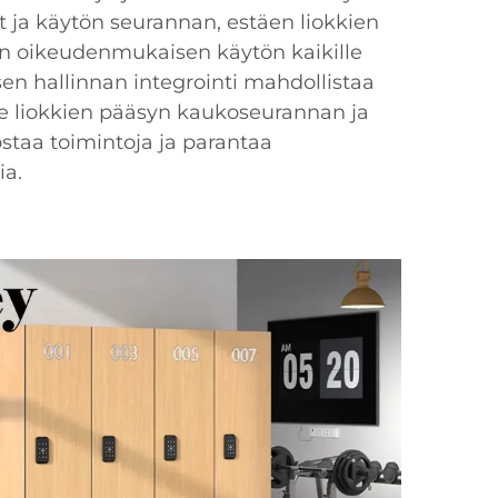
t ja käytön seurannan, estäen liokkien
n oikeudenmukaisen käytön kaikille
isen hallinnan integrointi mahdollistaa
lle liokkien pääsyn kaukoseurannan ja
staa toimintoja ja parantaa
ia.