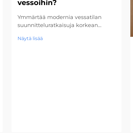
vessoihin?
Ymmärtää modernia vessatilan
suunnitteluratkaisuja korkean
liikenteen tiloihin Kaupallisten
Näytä lisää
vessatilojen suunnittelu on
kehittynyt merkittävästi vuosien
varrella, ja vessakoppijärjestelmät
ovat nousseet tärkeäksi
komponentiksi korkean liikenteen
tiloissa. Lentokentistä alkaen...