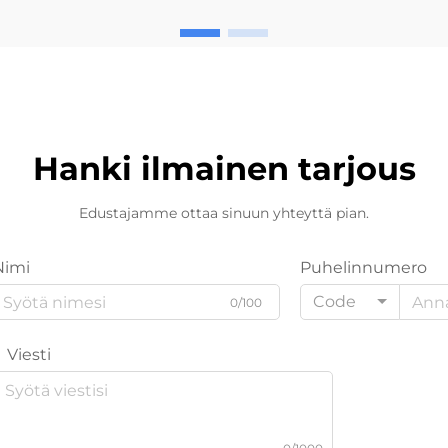
Hanki ilmainen tarjous
Edustajamme ottaa sinuun yhteyttä pian.
Nimi
Puhelinnumero
Code
0/100
Viesti