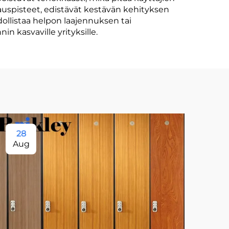
auspisteet, edistävät kestävän kehityksen
llistaa helpon laajennuksen tai
n kasvaville yrityksille.
28
11
Aug
Se