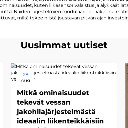
minaisuudet, kuten liikesensorivalaistus ja älykkäät lat
uutta. Näiden järjestelmien modulaarinen rakenne mahdo
tuvat, mikä tekee niistä joustavan pitkän ajan investoinni
Uusimmat uutiset
28
Aug
Mitkä ominaisuudet
tekevät vessan
jakohilajärjestelmästä
ideaalin liikenteikkäisiin