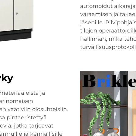
automoidut aikaraja
varaamisen ja takae
jäsenille. Pilvipohja
tilojen operaattorei
hallinnan, mikä teho
turvallisuusprotokoll
yky
 materiaaleista ja
 erinomaisen
en vaativiin olosuhteisiin.
a pintaeristettyä
via, jotka tarjoavat
rmuille ja kemiallisille