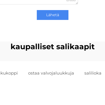
0/1000
Lähetä
kaupalliset salikaapit
ukukoppi
ostaa valvojaluukkuja
salilioka