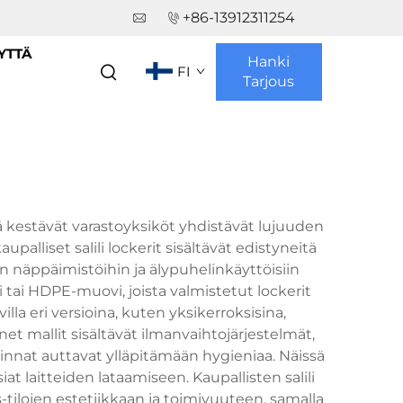
+86-13912311254
YTTÄ
Hanki
FI
Tarjous
Nämä kestävät varastoyksiköt yhdistävät lujuuden
alliset salili lockerit sisältävät edistyneitä
 näppäimistöihin ja älypuhelinkäyttöisiin
i tai HDPE-muovi, joista valmistetut lockerit
illa eri versioina, kuten yksikerroksisina,
onet mallit sisältävät ilmanvaihtojärjestelmät,
innat auttavat ylläpitämään hygieniaa. Näissä
iat laitteiden lataamiseen. Kaupallisten salili
-tilojen estetiikkaan ja toimivuuteen, samalla