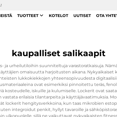
!
MEISTÄ
TUOTTEET
KOTELOT
UUTISET
OTA YHTE
kaupalliset salikaapit
tness- ja urheilutiloihin suunniteltuja varastoratkaisuja. 
ttäjien omaisuutta harjoitusten aikana. Nykyaikaiset kaup
nteisten lukkokiekkojen yhteensopivuudesta digitaalisiin
smateriaaleina ovat esimerkiksi pinnoitettu teräs, fenol
 kosteudelle, iskuille ja kulumiselle. Lockerit ovat saatav
 vastata erilaisia tilantarpeita ja käyttäjävaatimuksia. M
ät lockerit hengitysverkkoina, kun taas mikrobien estop
ten integroidut penkit, hyllyt tavaroille ja sähköpistoras
n ulkopuolelle, sillä ne vaikuttavat nykyaikaisten fitness