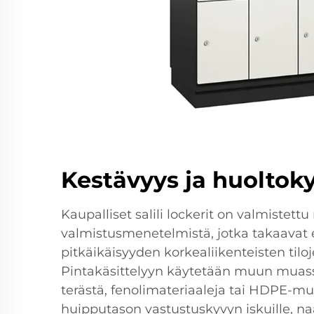
Kestävyys ja huoltok
Kaupalliset salili lockerit on valmistettu
valmistusmenetelmistä, jotka takaavat
pitkäikäisyyden korkealiikenteisten tiloj
Pintakäsittelyyn käytetään muun muass
terästä, fenolimateriaaleja tai HDPE-muo
huipputason vastustuskyvyn iskuille, naa