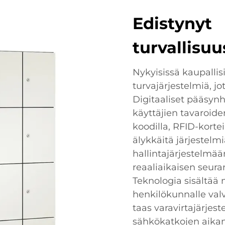
Edistynyt
turvallisuu
Nykyisissä kaupallis
turvajärjestelmiä, jot
Digitaaliset pääsynh
käyttäjien tavaroide
koodilla, RFID-kortei
älykkäitä järjestelm
hallintajärjestelmää
reaaliaikaisen seura
Teknologia sisältää
henkilökunnalle val
taas varavirtajärjes
sähkökatkojen aikan