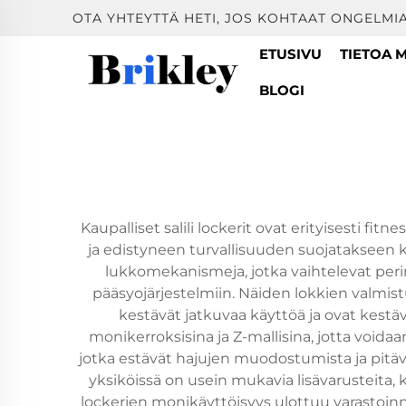
OTA YHTEYTTÄ HETI, JOS KOHTAAT ONGELMIA
ETUSIVU
TIETOA 
BLOGI
Kaupalliset salili lockerit ovat erityisesti fi
ja edistyneen turvallisuuden suojatakseen käy
lukkomekanismeja, jotka vaihtelevat peri
pääsyojärjestelmiin. Näiden lokkien valmistu
kestävät jatkuvaa käyttöä ja ovat kestäviä
monikerroksisina ja Z-mallisina, jotta voidaan
jotka estävät hajujen muodostumista ja pitäv
yksiköissä on usein mukavia lisävarusteita, ku
lockerien monikäyttöisyys ulottuu varastoinni