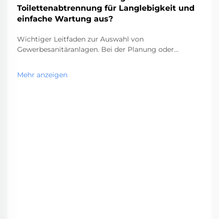
Toilettenabtrennung für Langlebigkeit und
einfache Wartung aus?
Wichtiger Leitfaden zur Auswahl von
Gewerbesanitäranlagen. Bei der Planung oder
Renovierung eines Gewerbesanitärraums ist die Wahl
der richtigen Toilettenkabine eine entscheidende
Mehr anzeigen
Entscheidung, die sowohl die Funktionalität als auch
die langfristigen Wartungskosten beeinflusst. Diese
wesentlichen...