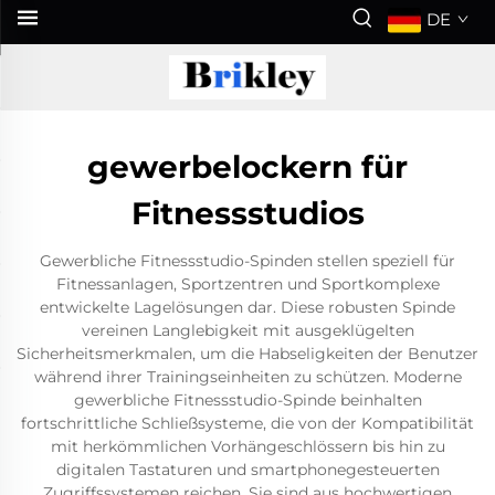
DE
gewerbelockern für
Fitnessstudios
Gewerbliche Fitnessstudio-Spinden stellen speziell für
Fitnessanlagen, Sportzentren und Sportkomplexe
entwickelte Lagelösungen dar. Diese robusten Spinde
vereinen Langlebigkeit mit ausgeklügelten
Sicherheitsmerkmalen, um die Habseligkeiten der Benutzer
während ihrer Trainingseinheiten zu schützen. Moderne
gewerbliche Fitnessstudio-Spinde beinhalten
fortschrittliche Schließsysteme, die von der Kompatibilität
mit herkömmlichen Vorhängeschlössern bis hin zu
digitalen Tastaturen und smartphonegesteuerten
Zugriffssystemen reichen. Sie sind aus hochwertigen