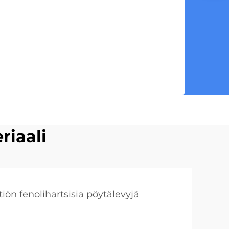
riaali
tiön fenolihartsisia pöytälevyjä