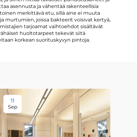
taa asennusta ja vähentää rakenteellisia
 toinen merkittävä etu, sillä aine ei muuta
a murtumien, joissa bakteerit voisivat kertyä,
mistajien tarjoamat vaihtoehdot sisältävät
 vähäiset huoltotarpeet tekevät siitä
rvitaan korkean suorituskyvyn pintoja.
11
11
Sep
Se