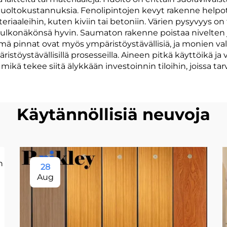
uoltokustannuksia. Fenolipintojen kevyt rakenne helpot
riaaleihin, kuten kiviin tai betoniin. Värien pysyvyys on
ä ulkonäkönsä hyvin. Saumaton rakenne poistaa nivelten j
mä pinnat ovat myös ympäristöystävällisiä, ja monien val
ristöystävällisillä prosesseilla. Aineen pitkä käyttöikä ja
kä tekee siitä älykkään investoinnin tiloihin, joissa ta
Käytännöllisiä neuvoja
28
Aug