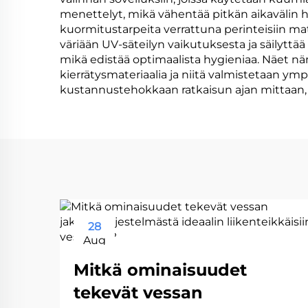
menettelyt, mikä vähentää pitkän aikavälin h
kuormitustarpeita verrattuna perinteisiin mate
väriään UV-säteilyn vaikutuksesta ja säilyttä
mikä edistää optimaalista hygieniaa. Näet nä
kierrätysmateriaalia ja niitä valmistetaan ympä
kustannustehokkaan ratkaisun ajan mittaan, mi
28
Aug
Mitkä ominaisuudet
tekevät vessan