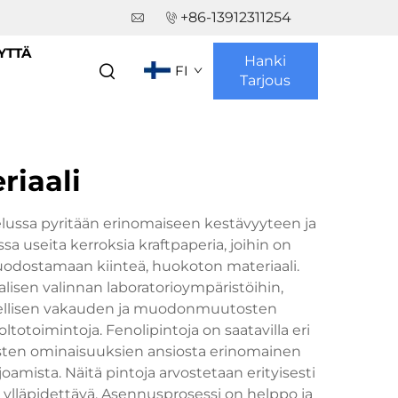
+86-13912311254
YTTÄ
Hanki
FI
Tarjous
riaali
elussa pyritään erinomaiseen kestävyyteen ja
a useita kerroksia kraftpaperia, joihin on
uodostamaan kiinteä, huokoton materiaali.
alisen valinnan laboratorioympäristöihin,
enteellisen vakauden ja muodonmuutosten
otoimintoja. Fenolipintoja on saatavilla eri
ntaisten ominaisuuksien ansiosta erinomainen
amista. Näitä pintoja arvostetaan erityisesti
on ylläpidettävä. Asennusprosessi on helppo ja