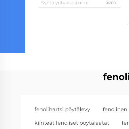
0/200
fenol
fenolihartsi pöytälevy
fenolinen
kiinteät fenoliset pöytälaatat
fe