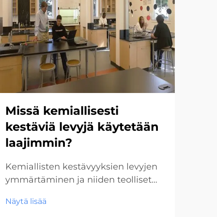
Missä kemiallisesti
Mi
kestäviä levyjä käytetään
HP
laajimmin?
ta
su
Kemiallisten kestävyyksien levyjen
ymmärtäminen ja niiden teolliset
Mod
sovellukset. Kemiallisesti kestävät
uud
Näytä lisää
levyt ovat tärkeitä komponentteja
kork