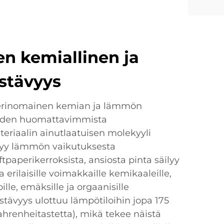
n kemiallinen ja
tävyys
 erinomainen kemian ja lämmön
niiden huomattavimmista
eriaalin ainutlaatuisen molekyyli
tyy lämmön vaikutuksesta
aftpaperikerroksista, ansiosta pinta säilyy
 erilaisille voimakkaille kemikaaleille,
lle, emäksille ja orgaanisille
estävyys ulottuu lämpötiloihin jopa 175
fahrenheitastetta), mikä tekee näistä