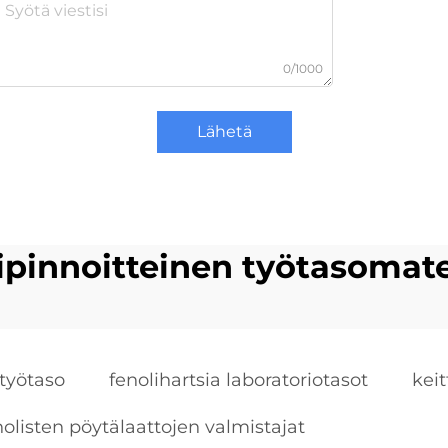
0/1000
Lähetä
ipinnoitteinen työtasomate
 työtaso
fenolihartsia laboratoriotasot
keit
nolisten pöytälaattojen valmistajat