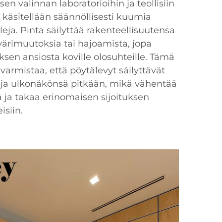
sen valinnan laboratorioihin ja teollisiin
a käsitellään säännöllisesti kuumia
aleja. Pinta säilyttää rakenteellisuutensa
värimuutoksia tai hajoamista, jopa
uksen ansiosta koville olosuhteille. Tämä
armistaa, että pöytälevyt säilyttävät
 ja ulkonäkönsä pitkään, mikä vähentää
tä ja takaa erinomaisen sijoituksen
isiin.