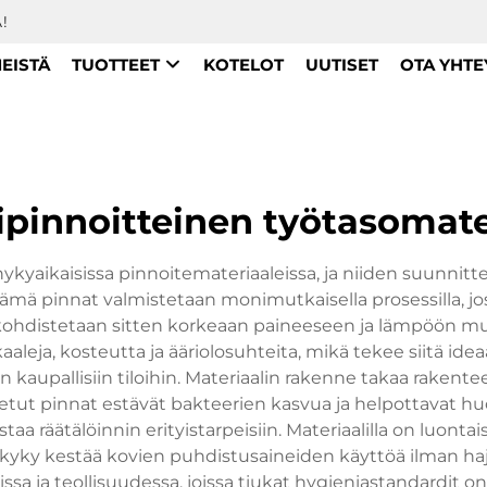
!
MEISTÄ
TUOTTEET
KOTELOT
UUTISET
OTA YHTE
ipinnoitteinen työtasomate
kyaikaisissa pinnoitemateriaaleissa, ja niiden suunnitt
ämä pinnat valmistetaan monimutkaisella prosessilla, joss
a kohdistetaan sitten korkeaan paineeseen ja lämpöön m
aleja, kosteutta ja ääriolosuhteita, mikä tekee siitä idea
iin kaupallisiin tiloihin. Materiaalin rakenne takaa rak
tut pinnat estävät bakteerien kasvua ja helpottavat huolt
taa räätälöinnin erityistarpeisiin. Materiaalilla on luo
 kyky kestää kovien puhdistusaineiden käyttöä ilman hajo
ksissa ja teollisuudessa, joissa tiukat hygieniastandardit 