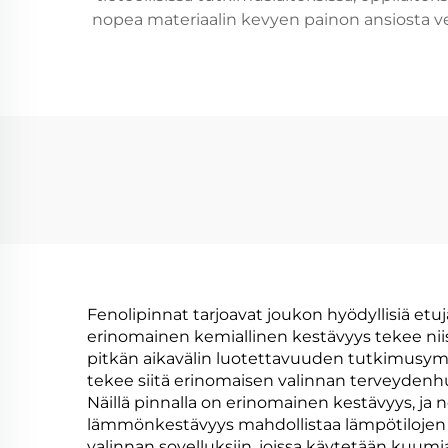
nopea materiaalin kevyen painon ansiosta verr
Fenolipinnat tarjoavat joukon hyödyllisiä etuj
erinomainen kemiallinen kestävyys tekee niist
pitkän aikavälin luotettavuuden tutkimusym
tekee siitä erinomaisen valinnan terveydenhuol
Näillä pinnalla on erinomainen kestävyys, ja 
lämmönkestävyys mahdollistaa lämpötilojen k
valinnan sovelluksiin, joissa käytetään kuumia l