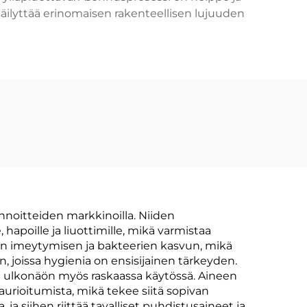
 säilyttää erinomaisen rakenteellisen lujuuden
pinnoitteiden markkinoilla. Niiden
hapoille ja liuottimille, mikä varmistaa
n imeytymisen ja bakteerien kasvun, mikä
n, joissa hygienia on ensisijainen tärkeyden.
den ulkonäön myös raskaassa käytössä. Aineen
rioitumista, mikä tekee siitä sopivan
, ja siihen riittää tavalliset puhdistusaineet ja