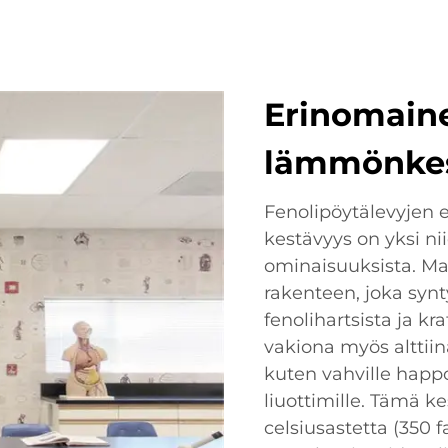
Erinomaine
lämmönkes
Fenolipöytälevyjen
kestävyys on yksi 
ominaisuuksista. Mat
rakenteen, joka syn
fenolihartsista ja kr
vakiona myös alttiina
kuten vahville happoi
liuottimille. Tämä k
celsiusastetta (350 