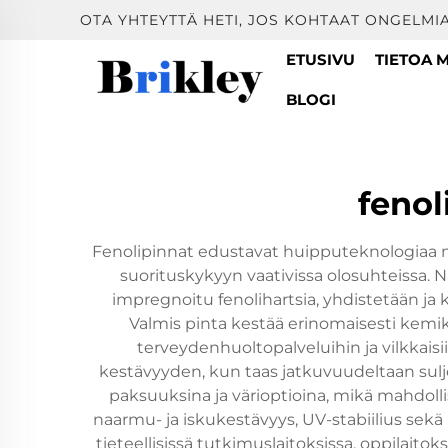
OTA YHTEYTTÄ HETI, JOS KOHTAAT ONGELMIA
ETUSIVU
TIETOA 
BLOGI
fenol
Fenolipinnat edustavat huipputeknologiaa ny
suorituskykyyn vaativissa olosuhteissa. N
impregnoitu fenolihartsia, yhdistetään j
Valmis pinta kestää erinomaisesti kemika
terveydenhuoltopalveluihin ja vilkkais
kestävyyden, kun taas jatkuvuudeltaan sulje
paksuuksina ja värioptioina, mikä mahdollis
naarmu- ja iskukestävyys, UV-stabiilius sekä
tieteellisissä tutkimuslaitoksissa, oppilaito