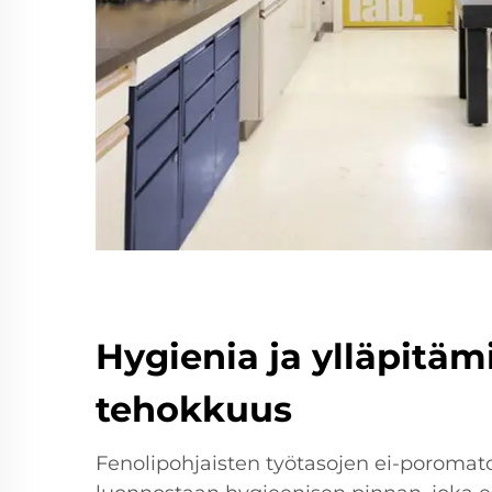
Hygienia ja ylläpitäm
tehokkuus
Fenolipohjaisten työtasojen ei-poromat