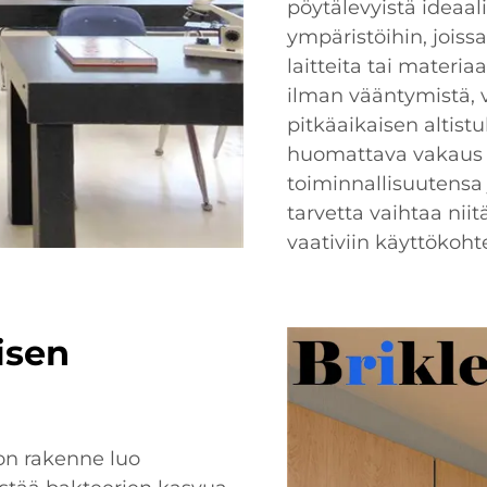
pöytälevyistä ideaali
ympäristöihin, joiss
laitteita tai materia
ilman vääntymistä, 
pitkäaikaisen altist
huomattava vakaus v
toiminnallisuutensa
tarvetta vaihtaa nii
vaativiin käyttökohte
isen
on rakenne luo