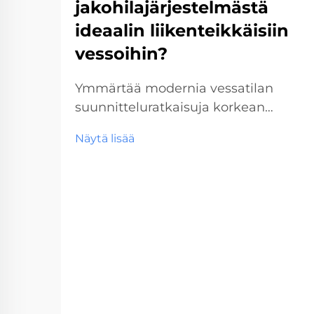
jakohilajärjestelmästä
ideaalin liikenteikkäisiin
vessoihin?
Ymmärtää modernia vessatilan
suunnitteluratkaisuja korkean
liikenteen tiloihin Kaupallisten
Näytä lisää
vessatilojen suunnittelu on
kehittynyt merkittävästi vuosien
varrella, ja vessakoppijärjestelmät
ovat nousseet tärkeäksi
komponentiksi korkean liikenteen
tiloissa. Lentokentistä alkaen...