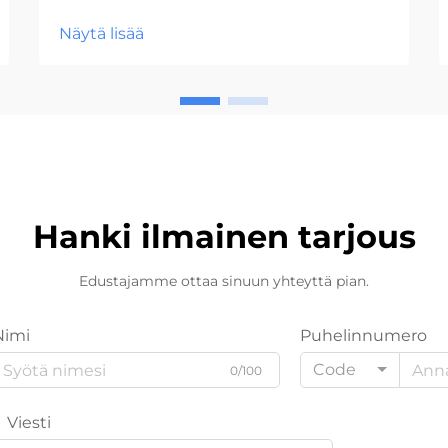
liikennöityihin tiloihin Nykyisessä
Näytä lisää
nopeassa ympäristössä tilat, joissa
on runsaasti liikennettä, tarvitsevat
varastointiratkaisuja, jotka kestävät
jatkuvaa käyttöä ja säilyttävät
samalla esteettisyytensä. ...
Hanki ilmainen tarjous
Edustajamme ottaa sinuun yhteyttä pian.
Nimi
Puhelinnumero
Code
0/100
Viesti