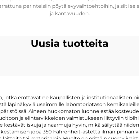
attuna perinteisiin pöytälevyvaihtoehtoihin, ja silti se
ja kantavuuden.
Uusia tuotteita
a, jotka erottavat ne kaupallisten ja institutionaalisten 
ä läpinäkyviä useimmille laboratoriotason kemikaaleille, 
päristöissä. Aineen huokomaton luonne estää kosteude
toon ja elintarvikkeiden valmistukseen liittyviin tiloihi
ne kestävät iskuja ja naarmuja hyvin, mikä säilyttää nii
estämisen jopa 350 Fahrenheit-astetta ilman pinnan vau
aitteita tai materiaaleja. Huolto on erittäin suoraviivaista